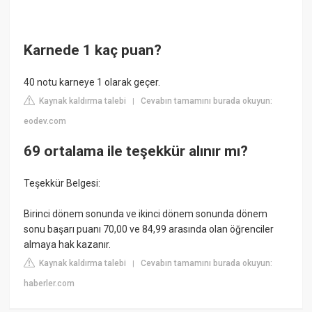
Karnede 1 kaç puan?
40 notu karneye 1 olarak geçer.
Kaynak kaldırma talebi
Cevabın tamamını burada okuyun:
|
eodev.com
69 ortalama ile teşekkür alınır mı?
Teşekkür Belgesi:
Birinci dönem sonunda ve ikinci dönem sonunda dönem
sonu başarı puanı 70,00 ve 84,99 arasında olan öğrenciler
almaya hak kazanır.
Kaynak kaldırma talebi
Cevabın tamamını burada okuyun:
|
haberler.com