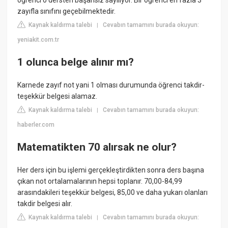
öğrenci o dersten başarısız sayılıyor. Bir öğrenci en fazla 3
zayıfla sınıfını geçebilmektedir.
Kaynak kaldırma talebi
Cevabın tamamını burada okuyun:
|
yeniakit.com.tr
1 olunca belge alınır mı?
Karnede zayıf not yani 1 olması durumunda öğrenci takdir-
teşekkür belgesi alamaz.
Kaynak kaldırma talebi
Cevabın tamamını burada okuyun:
|
haberler.com
Matematikten 70 alırsak ne olur?
Her ders için bu işlemi gerçekleştirdikten sonra ders başına
çıkan not ortalamalarının hepsi toplanır. 70,00-84,99
arasındakileri teşekkür belgesi, 85,00 ve daha yukarı olanları
takdir belgesi alır.
Kaynak kaldırma talebi
Cevabın tamamını burada okuyun:
|