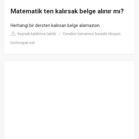
Matematik ten kalırsak belge alınır mı?
Herhangi bir dersten kalırsan belge alamazsın.
Kaynak kaldırma talebi
Cevabın tamamını burada okuyun:
|
technopat.net