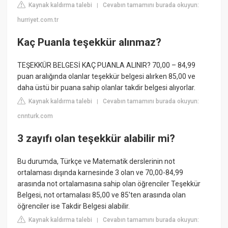
Kaynak kaldırma talebi
Cevabın tamamını burada okuyun:
|
hurriyet.com.tr
Kaç Puanla teşekkür alınmaz?
TEŞEKKÜR BELGESİ KAÇ PUANLA ALINIR? 70,00 – 84,99
puan aralığında olanlar teşekkür belgesi alırken 85,00 ve
daha üstü bir puana sahip olanlar takdir belgesi alıyorlar.
Kaynak kaldırma talebi
Cevabın tamamını burada okuyun:
|
cnnturk.com
3 zayıfı olan teşekkür alabilir mi?
Bu durumda, Türkçe ve Matematik derslerinin not
ortalaması dışında karnesinde 3 olan ve 70,00-84,99
arasında not ortalamasına sahip olan öğrenciler Teşekkür
Belgesi, not ortamalası 85,00 ve 85'ten arasında olan
öğrenciler ise Takdir Belgesi alabilir.
Kaynak kaldırma talebi
Cevabın tamamını burada okuyun:
|