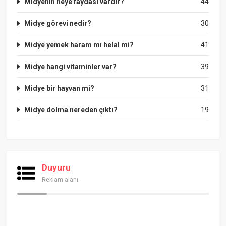
Midyenin neye faydası vardır?
44
Midye görevi nedir?
30
Midye yemek haram mı helal mi?
41
Midye hangi vitaminler var?
39
Midye bir hayvan mi?
31
Midye dolma nereden çıktı?
19
Duyuru
Reklam alanı