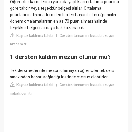
Öğrenciler karnelerinin yanında yaptıkları ortalama puanına
göre takdir veya teşekkür belgesi alırlar. Ortalama
puanlarının dışında tüm derslerden başarılı olan öğrenciler
dönem ortalamalarının en az 70 puan alması halinde
teşekkür belgesi almaya hak kazanacak.
Kaynak kaldırma talebi
Cevabın tamamını burada okuyun:
|
ntv.com.tr
1 dersten kaldım mezun olunur mu?
Tek dersi nedeni ile mezun olamayan öğrenciler tek ders
sınavından başarı sağladığı takdirde mezun olabilirler.
Kaynak kaldırma talebi
Cevabın tamamını burada okuyun:
|
sabah.com.tr