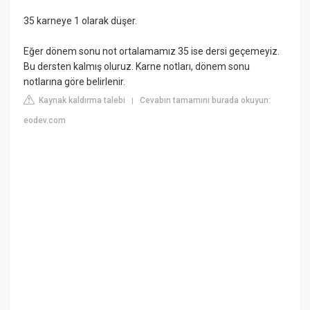
35 karneye 1 olarak düşer.
Eğer dönem sonu not ortalamamız 35 ise dersi geçemeyiz.
Bu dersten kalmış oluruz. Karne notları, dönem sonu
notlarına göre belirlenir.
Kaynak kaldırma talebi
Cevabın tamamını burada okuyun:
|
eodev.com