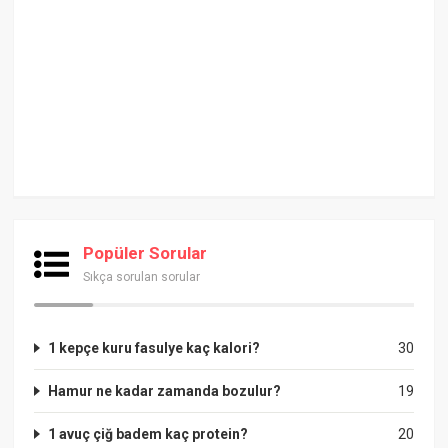
Popüler Sorular
Sıkça sorulan sorular
1 kepçe kuru fasulye kaç kalori?
30
Hamur ne kadar zamanda bozulur?
19
1 avuç çiğ badem kaç protein?
20