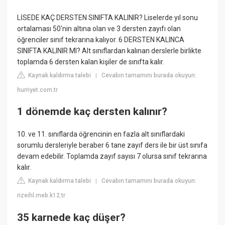
LİSEDE KAÇ DERSTEN SINIFTA KALINIR? Liselerde yıl sonu
ortalaması 50'nin altına olan ve 3 dersten zayıfı olan
öğrenciler sınıf tekrarına kalıyor. 6 DERSTEN KALINCA
SINIFTA KALINIR MI? Alt sınıflardan kalınan derslerle birlikte
toplamda 6 dersten kalan kişiler de sınıfta kalır.
Kaynak kaldırma talebi
Cevabın tamamını burada okuyun:
|
hurriyet.com.tr
1 dönemde kaç dersten kalınır?
10. ve 11. sınıflarda öğrencinin en fazla alt sınıflardaki
sorumlu dersleriyle beraber 6 tane zayıf ders ile bir üst sınıfa
devam edebilir. Toplamda zayıf sayısı 7 olursa sınıf tekrarına
kalır.
Kaynak kaldırma talebi
Cevabın tamamını burada okuyun:
|
rizeihl.meb.k12.tr
35 karnede kaç düşer?