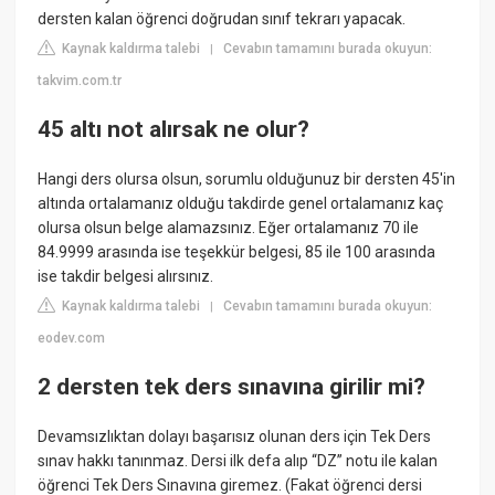
dersten kalan öğrenci doğrudan sınıf tekrarı yapacak.
Kaynak kaldırma talebi
Cevabın tamamını burada okuyun:
|
takvim.com.tr
45 altı not alırsak ne olur?
Hangi ders olursa olsun, sorumlu olduğunuz bir dersten 45'in
altında ortalamanız olduğu takdirde genel ortalamanız kaç
olursa olsun belge alamazsınız. Eğer ortalamanız 70 ile
84.9999 arasında ise teşekkür belgesi, 85 ile 100 arasında
ise takdir belgesi alırsınız.
Kaynak kaldırma talebi
Cevabın tamamını burada okuyun:
|
eodev.com
2 dersten tek ders sınavına girilir mi?
Devamsızlıktan dolayı başarısız olunan ders için Tek Ders
sınav hakkı tanınmaz. Dersi ilk defa alıp “DZ” notu ile kalan
öğrenci Tek Ders Sınavına giremez. (Fakat öğrenci dersi