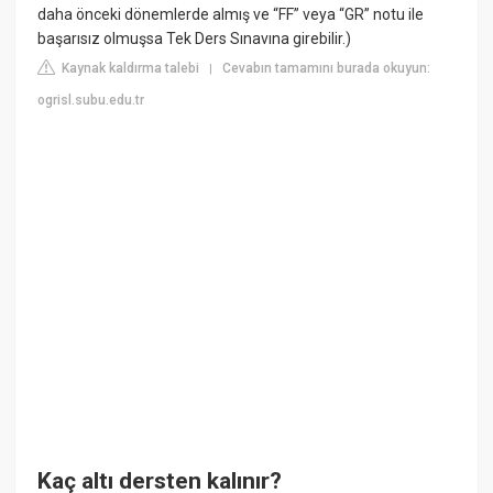
daha önceki dönemlerde almış ve “FF” veya “GR” notu ile
başarısız olmuşsa Tek Ders Sınavına girebilir.)
Kaynak kaldırma talebi
Cevabın tamamını burada okuyun:
|
ogrisl.subu.edu.tr
Kaç altı dersten kalınır?