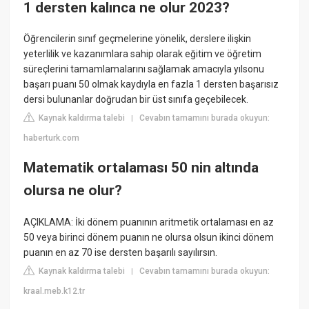
1 dersten kalınca ne olur 2023?
Öğrencilerin sınıf geçmelerine yönelik, derslere ilişkin
yeterlilik ve kazanımlara sahip olarak eğitim ve öğretim
süreçlerini tamamlamalarını sağlamak amacıyla yılsonu
başarı puanı 50 olmak kaydıyla en fazla 1 dersten başarısız
dersi bulunanlar doğrudan bir üst sınıfa geçebilecek.
Kaynak kaldırma talebi
Cevabın tamamını burada okuyun:
|
haberturk.com
Matematik ortalaması 50 nin altında
olursa ne olur?
AÇIKLAMA: İki dönem puanının aritmetik ortalaması en az
50 veya birinci dönem puanın ne olursa olsun ikinci dönem
puanın en az 70 ise dersten başarılı sayılırsın.
Kaynak kaldırma talebi
Cevabın tamamını burada okuyun:
|
kraal.meb.k12.tr