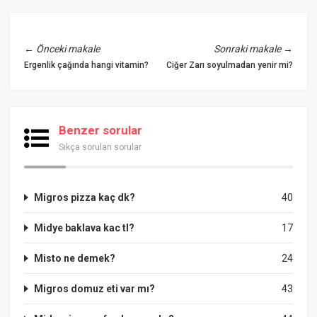
←
Önceki makale
Sonraki makale
→
Ergenlik çağında hangi vitamin?
Ciğer Zarı soyulmadan yenir mi?
Benzer sorular
Sıkça sorulan sorular
Migros pizza kaç dk?
40
Midye baklava kac tl?
17
Misto ne demek?
24
Migros domuz eti var mı?
43