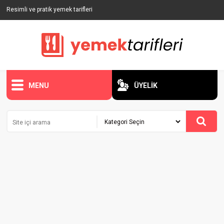
Resimli ve pratik yemek tarifleri
MENU
ÜYELİK