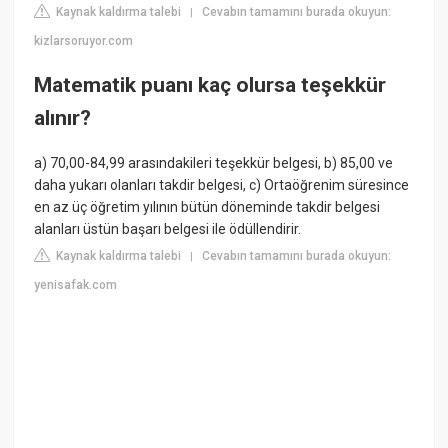
Kaynak kaldırma talebi
Cevabın tamamını burada okuyun:
|
kizlarsoruyor.com
Matematik puanı kaç olursa teşekkür
alınır?
a) 70,00-84,99 arasındakileri teşekkür belgesi, b) 85,00 ve
daha yukarı olanları takdir belgesi, c) Ortaöğrenim süresince
en az üç öğretim yılının bütün döneminde takdir belgesi
alanları üstün başarı belgesi ile ödüllendirir.
Kaynak kaldırma talebi
Cevabın tamamını burada okuyun:
|
yenisafak.com