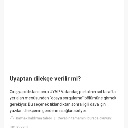
Uyaptan dilekçe verilir mi?
Giriş yapıldıktan sonra UYAP Vatandaş portalının sol tarafta
yer alan menüsünden “dosya sorgulama” bölümüne girmek
gerekiyor. Bu seçenek tıklandıktan sonra ilgili dava için
yazılan dilekçenin gönderimi sağlanabiliyor.
Kaynak kaldırma talebi
Cevabın tamamını burada okuyun:
|
mynet.com