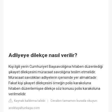
Adliyeye dilekçe nasıl verilir?
Kişi ilgili yerin Cumhuriyet Başsavcılığına hitaben düzenlediği
şikayet dilekçesini müracaat savcılığına teslim etmelidir.
Müracaat savcılıkları adliyelerin içerisinde yer almaktadır.
Fakat kişi şikayet dilekçesini örneğin polis karakoluna
hitaben düzenlemişse dilekçe söz konusu polis karakoluna
verilmelidir.
Kaynak kaldırma talebi
Cevabın tamamını burada okuyun:
|
avoktayaltunkaya.com