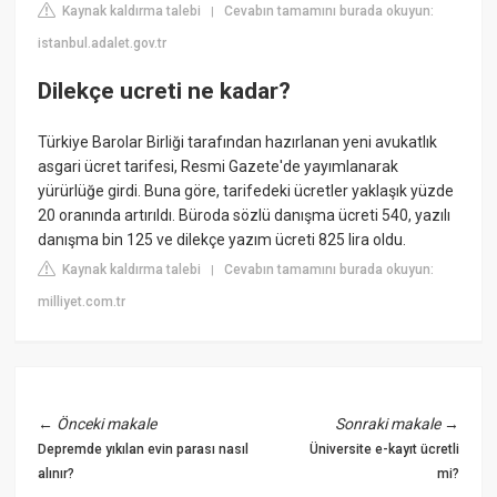
Kaynak kaldırma talebi
Cevabın tamamını burada okuyun:
|
istanbul.adalet.gov.tr
Dilekçe ucreti ne kadar?
Türkiye Barolar Birliği tarafından hazırlanan yeni avukatlık
asgari ücret tarifesi, Resmi Gazete'de yayımlanarak
yürürlüğe girdi. Buna göre, tarifedeki ücretler yaklaşık yüzde
20 oranında artırıldı. Büroda sözlü danışma ücreti 540, yazılı
danışma bin 125 ve dilekçe yazım ücreti 825 lira oldu.
Kaynak kaldırma talebi
Cevabın tamamını burada okuyun:
|
milliyet.com.tr
←
Önceki makale
Sonraki makale
→
Depremde yıkılan evin parası nasıl
Üniversite e-kayıt ücretli
alınır?
mi?