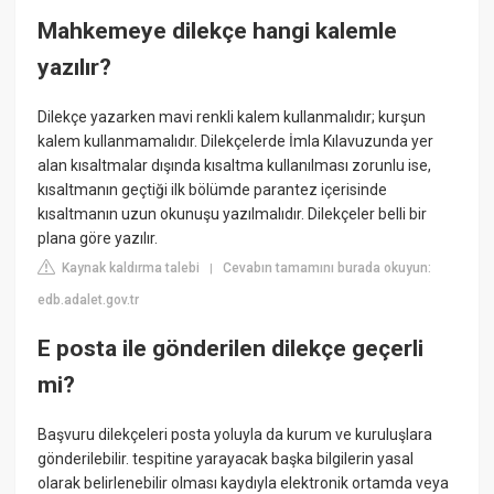
Mahkemeye dilekçe hangi kalemle
yazılır?
Dilekçe yazarken mavi renkli kalem kullanmalıdır; kurşun
kalem kullanmamalıdır. Dilekçelerde İmla Kılavuzunda yer
alan kısaltmalar dışında kısaltma kullanılması zorunlu ise,
kısaltmanın geçtiği ilk bölümde parantez içerisinde
kısaltmanın uzun okunuşu yazılmalıdır. Dilekçeler belli bir
plana göre yazılır.
Kaynak kaldırma talebi
Cevabın tamamını burada okuyun:
|
edb.adalet.gov.tr
E posta ile gönderilen dilekçe geçerli
mi?
Başvuru dilekçeleri posta yoluyla da kurum ve kuruluşlara
gönderilebilir. tespitine yarayacak başka bilgilerin yasal
olarak belirlenebilir olması kaydıyla elektronik ortamda veya