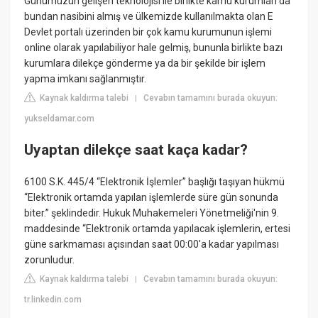
Günümüzün gelişen teknolojisi ile birlikte kamu kurumları da
bundan nasibini almış ve ülkemizde kullanılmakta olan E
Devlet portalı üzerinden bir çok kamu kurumunun işlemi
online olarak yapılabiliyor hale gelmiş, bununla birlikte bazı
kurumlara dilekçe gönderme ya da bir şekilde bir işlem
yapma imkanı sağlanmıştır.
Kaynak kaldırma talebi
Cevabın tamamını burada okuyun:
|
yukseldamar.com
Uyaptan dilekçe saat kaça kadar?
6100 S.K. 445/4 “Elektronik İşlemler” başlığı taşıyan hükmü
“Elektronik ortamda yapılan işlemlerde süre gün sonunda
biter.” şeklindedir. Hukuk Muhakemeleri Yönetmeliği'nin 9.
maddesinde “Elektronik ortamda yapılacak işlemlerin, ertesi
güne sarkmaması açısından saat 00:00'a kadar yapılması
zorunludur.
Kaynak kaldırma talebi
Cevabın tamamını burada okuyun:
|
tr.linkedin.com