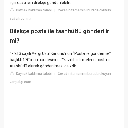
ilgili dava için dilekçe gönderilebilir.
Kaynak kaldırma talebi
Cevabın tamamını burada okuyun:
|
sabah.com.tr
Dilekçe posta ile taahhütlü gönderilir
mi?
1- 213 sayılı Vergi Usul Kanunu'nun “Posta ile gönderme”
başlıklı 170'inci maddesinde; “Yazılı bildirmelerin posta ile
taahhütlü olarak gönderilmesi caizdir.
Kaynak kaldırma talebi
Cevabın tamamını burada okuyun:
|
vergialgi.com