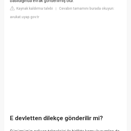
basıldığında evrak gönderilmiş olur.
Kaynak kaldırma talebi
Cevabın tamamını burada okuyun:
|
avukat.uyap.gov.tr
E devletten dilekçe gönderilir mi?