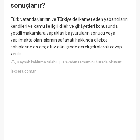
sonuçlanır?
Türk vatandaşlarının ve Türkiye'de ikamet eden yabancıların
kendileri ve kamu ile ilgili dilek ve şikâyetleri konusunda
yetkili makamlara yaptıkları başvuruların sonucu veya
yapılmakta olan işlemin safahatı hakkında dilekçe
sahiplerine en geç otuz gün içinde gerekçeli olarak cevap
verilir.
Kaynak kaldırma talebi
Cevabın tamamını burada okuyun:
|
lexpera.com.tr