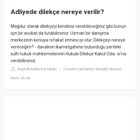
Adliyede dilekçe nereye verilir?
Mağdur olarak dilekçeyi kendiniz verebileceğiniz gibi bunun
için bir avukat da tutabilirsiniz. Uzman bir danışma
merkezinin konuya refakat etmesi iyi olur. Dilekçeyi nereye
vereceğim? - davalının ikametgahının bulunduğu yerdeki
sulh hukuk mahkemelerinin Hukuki Dilekçe Kabul Oda- sı'na
verebilirsiniz.
Kaynak kaldırma talebi
Cevabın tamamını burada okuyun:
|
kreis-oh.de