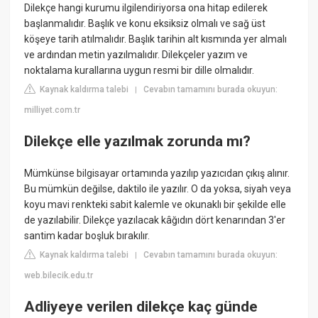
Dilekçe hangi kurumu ilgilendiriyorsa ona hitap edilerek
başlanmalıdır. Başlık ve konu eksiksiz olmalı ve sağ üst
köşeye tarih atılmalıdır. Başlık tarihin alt kısmında yer almalı
ve ardından metin yazılmalıdır. Dilekçeler yazım ve
noktalama kurallarına uygun resmi bir dille olmalıdır.
Kaynak kaldırma talebi
Cevabın tamamını burada okuyun:
|
milliyet.com.tr
Dilekçe elle yazılmak zorunda mı?
Mümkünse bilgisayar ortamında yazılıp yazıcıdan çıkış alınır.
Bu mümkün değilse, daktilo ile yazılır. O da yoksa, siyah veya
koyu mavi renkteki sabit kalemle ve okunaklı bir şekilde elle
de yazılabilir. Dilekçe yazılacak kâğıdın dört kenarından 3'er
santim kadar boşluk bırakılır.
Kaynak kaldırma talebi
Cevabın tamamını burada okuyun:
|
web.bilecik.edu.tr
Adliyeye verilen dilekçe kaç günde