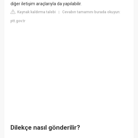
diğer iletişim araçlarıyla da yapılabilir.
Kaynak kaldırma talebi
Cevabın tamamını burada okuyun:
|
ptt.gov.tr
Dilekçe nasıl gönderilir?