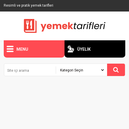
Resimli ve pratik yemek tarifleri
MENU
ÜYELİK