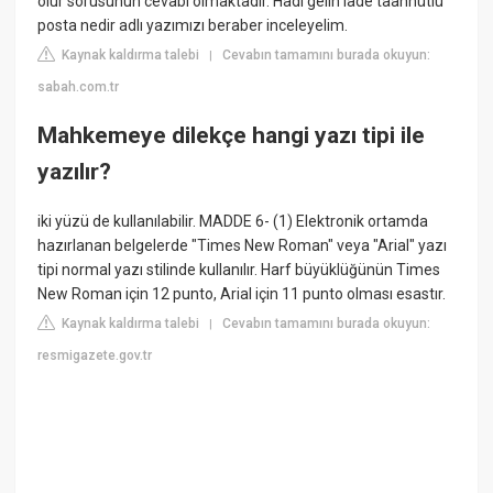
olur sorusunun cevabı olmaktadır. Hadi gelin iade taahhütlü
posta nedir adlı yazımızı beraber inceleyelim.
Kaynak kaldırma talebi
Cevabın tamamını burada okuyun:
|
sabah.com.tr
Mahkemeye dilekçe hangi yazı tipi ile
yazılır?
iki yüzü de kullanılabilir. MADDE 6- (1) Elektronik ortamda
hazırlanan belgelerde "Times New Roman" veya "Arial" yazı
tipi normal yazı stilinde kullanılır. Harf büyüklüğünün Times
New Roman için 12 punto, Arial için 11 punto olması esastır.
Kaynak kaldırma talebi
Cevabın tamamını burada okuyun:
|
resmigazete.gov.tr