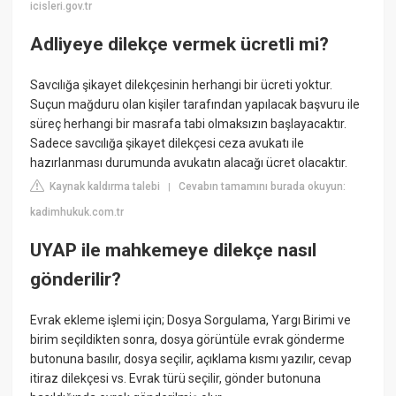
icisleri.gov.tr
Adliyeye dilekçe vermek ücretli mi?
Savcılığa şikayet dilekçesinin herhangi bir ücreti yoktur.
Suçun mağduru olan kişiler tarafından yapılacak başvuru ile
süreç herhangi bir masrafa tabi olmaksızın başlayacaktır.
Sadece savcılığa şikayet dilekçesi ceza avukatı ile
hazırlanması durumunda avukatın alacağı ücret olacaktır.
Kaynak kaldırma talebi
Cevabın tamamını burada okuyun:
|
kadimhukuk.com.tr
UYAP ile mahkemeye dilekçe nasıl
gönderilir?
Evrak ekleme işlemi için; Dosya Sorgulama, Yargı Birimi ve
birim seçildikten sonra, dosya görüntüle evrak gönderme
butonuna basılır, dosya seçilir, açıklama kısmı yazılır, cevap
itiraz dilekçesi vs. Evrak türü seçilir, gönder butonuna