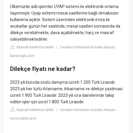
Ülkemizde adli işlemler UYAP sistemi ile elektronik ortama
taşınmıştır. Uyap sistemi mesai saatlerine bağlı olmaksızın
kullanıma açıktır. Sistem üzerinden elektronik imza ile
avukatlar günün her saatinde, mesai saatleri sonrasında da
dilekçe verebilmekte, dava açabilmekte, harç ve masraf
ödeyebilmektedirler.
Kaynak kaldırma talebi
Cevabın tamamını burada okuyun:
|
kavasoglu.av.tr
Dilekçe fiyatı ne kadar?
2023 yılı büroda sözlü danışma ücreti 1.200 Türk Lirasıdır.
2023 yılı her türlü ihtarname, ihbarname ve dilekçe yazılması
ücreti 1.900 Türk Lirasıdır. 2023 yılı icra dairelerinde takip
edilen işler için ücret 1.800 Türk Lirasıdır.
Kaynak kaldırma talebi
Cevabın tamamını burada okuyun:
|
tuncsuditol.av.tr