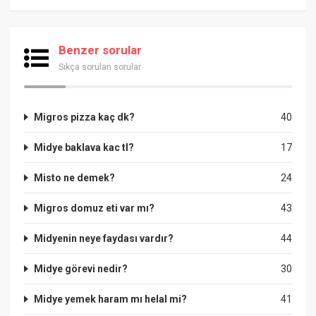
Benzer sorular
Sıkça sorulan sorular
Migros pizza kaç dk?
40
Midye baklava kac tl?
17
Misto ne demek?
24
Migros domuz eti var mı?
43
Midyenin neye faydası vardır?
44
Midye görevi nedir?
30
Midye yemek haram mı helal mi?
41