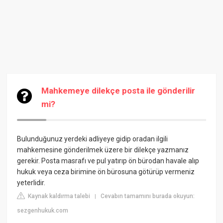
Mahkemeye dilekçe posta ile gönderilir
mi?
Bulunduğunuz yerdeki adliyeye gidip oradan ilgili
mahkemesine gönderilmek üzere bir dilekçe yazmanız
gerekir. Posta masrafı ve pul yatırıp ön bürodan havale alıp
hukuk veya ceza birimine ön bürosuna götürüp vermeniz
yeterlidir.
Kaynak kaldırma talebi
Cevabın tamamını burada okuyun:
|
sezgenhukuk.com