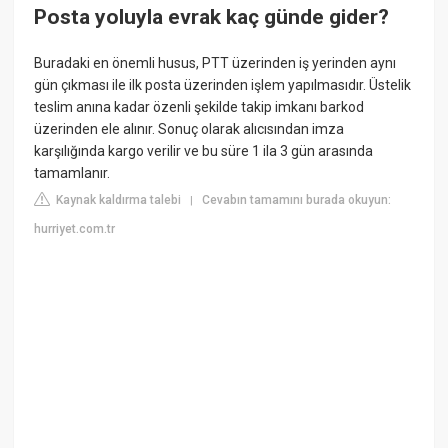
Posta yoluyla evrak kaç günde gider?
Buradaki en önemli husus, PTT üzerinden iş yerinden aynı
gün çıkması ile ilk posta üzerinden işlem yapılmasıdır. Üstelik
teslim anına kadar özenli şekilde takip imkanı barkod
üzerinden ele alınır. Sonuç olarak alıcısından imza
karşılığında kargo verilir ve bu süre 1 ila 3 gün arasında
tamamlanır.
Kaynak kaldırma talebi
Cevabın tamamını burada okuyun:
|
hurriyet.com.tr