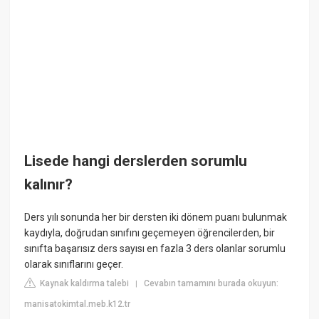
Lisede hangi derslerden sorumlu
kalınır?
Ders yılı sonunda her bir dersten iki dönem puanı bulunmak
kaydıyla, doğrudan sınıfını geçemeyen öğrencilerden, bir
sınıfta başarısız ders sayısı en fazla 3 ders olanlar sorumlu
olarak sınıflarını geçer.
Kaynak kaldırma talebi
Cevabın tamamını burada okuyun:
|
manisatokimtal.meb.k12.tr