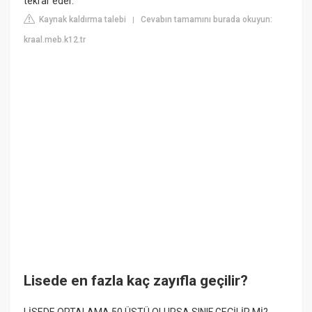
tekrar eder.
Kaynak kaldırma talebi
Cevabın tamamını burada okuyun:
|
kraal.meb.k12.tr
Lisede en fazla kaç zayıfla geçilir?