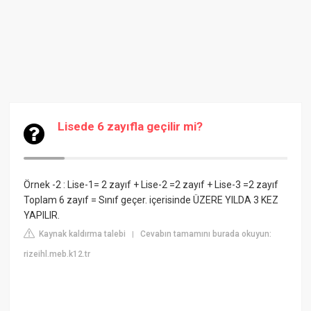
Lisede 6 zayıfla geçilir mi?
Örnek -2 : Lise-1= 2 zayıf + Lise-2 =2 zayıf + Lise-3 =2 zayıf
Toplam 6 zayıf = Sınıf geçer. içerisinde ÜZERE YILDA 3 KEZ
YAPILIR.
Kaynak kaldırma talebi
Cevabın tamamını burada okuyun:
|
rizeihl.meb.k12.tr