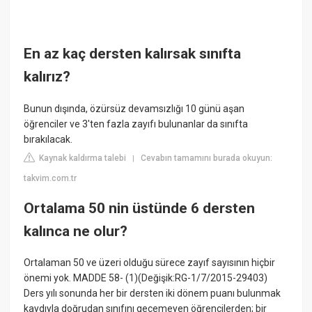
En az kaç dersten kalırsak sınıfta
kalırız?
Bunun dışında, özürsüz devamsızlığı 10 günü aşan
öğrenciler ve 3'ten fazla zayıfı bulunanlar da sınıfta
bırakılacak.
Kaynak kaldırma talebi
Cevabın tamamını burada okuyun:
|
takvim.com.tr
Ortalama 50 nin üstünde 6 dersten
kalınca ne olur?
Ortalaman 50 ve üzeri olduğu sürece zayıf sayısının hiçbir
önemi yok. MADDE 58- (1)(Değişik:RG-1/7/2015-29403)
Ders yılı sonunda her bir dersten iki dönem puanı bulunmak
kaydıyla doğrudan sınıfını geçemeyen öğrencilerden; bir