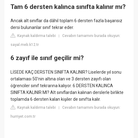
Tam 6 dersten kalınca sınıfta kalınır mı?
Ancak alt sınıflar da dâhil toplam 6 dersten fazla başarısız
dersi bulunanlar sınıf tekrar eder.
Kaynak kaldırma talebi
Cevabın tamamını burada okuyun:
|
sayal.meb.k12.tr
6 zayıf ile sınıf geçilir mi?
LİSEDE KAÇ DERSTEN SINIFTA KALINIR? Liselerde yıl sonu
ortalaması 50'nin altına olan ve 3 dersten zayıfı olan
öğrenciler sınıf tekrarına kalıyor. 6 DERSTEN KALINCA
SINIFTA KALINIR MI? Alt sınıflardan kalınan derslerle birlikte
toplamda 6 dersten kalan kişiler de sınıfta kalır.
Kaynak kaldırma talebi
Cevabın tamamını burada okuyun:
|
hurriyet.com.tr