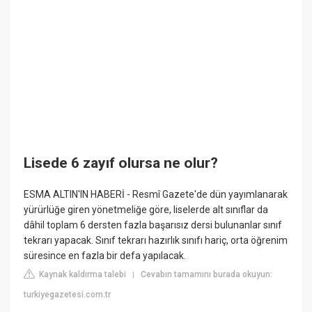
Lisede 6 zayıf olursa ne olur?
ESMA ALTIN'IN HABERİ - Resmî Gazete'de dün yayımlanarak
yürürlüğe giren yönetmeliğe göre, liselerde alt sınıflar da
dâhil toplam 6 dersten fazla başarısız dersi bulunanlar sınıf
tekrarı yapacak. Sınıf tekrarı hazırlık sınıfı hariç, orta öğrenim
süresince en fazla bir defa yapılacak.
Kaynak kaldırma talebi
Cevabın tamamını burada okuyun:
|
turkiyegazetesi.com.tr