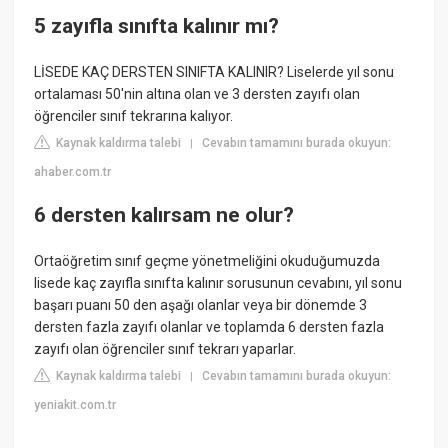
5 zayıfla sınıfta kalınır mı?
LİSEDE KAÇ DERSTEN SINIFTA KALINIR? Liselerde yıl sonu
ortalaması 50'nin altına olan ve 3 dersten zayıfı olan
öğrenciler sınıf tekrarına kalıyor.
Kaynak kaldırma talebi
Cevabın tamamını burada okuyun:
|
ahaber.com.tr
6 dersten kalırsam ne olur?
Ortaöğretim sınıf geçme yönetmeliğini okuduğumuzda
lisede kaç zayıfla sınıfta kalınır sorusunun cevabını, yıl sonu
başarı puanı 50 den aşağı olanlar veya bir dönemde 3
dersten fazla zayıfı olanlar ve toplamda 6 dersten fazla
zayıfı olan öğrenciler sınıf tekrarı yaparlar.
Kaynak kaldırma talebi
Cevabın tamamını burada okuyun:
|
yeniakit.com.tr