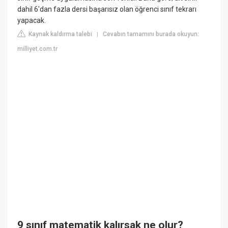
dahil 6'dan fazla dersi başarısız olan öğrenci sınıf tekrarı
yapacak.
Kaynak kaldırma talebi
Cevabın tamamını burada okuyun:
|
milliyet.com.tr
9 sınıf matematik kalırsak ne olur?