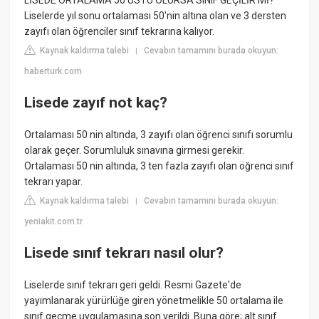
LİSEDE ORTALAMA 50 ÜSTÜ OLURSA SINIF GEÇİLİR Mİ?
Liselerde yıl sonu ortalaması 50'nin altına olan ve 3 dersten
zayıfı olan öğrenciler sınıf tekrarına kalıyor.
Kaynak kaldırma talebi
Cevabın tamamını burada okuyun:
|
haberturk.com
Lisede zayıf not kaç?
Ortalaması 50 nin altında, 3 zayıfı olan öğrenci sınıfı sorumlu
olarak geçer. Sorumluluk sınavına girmesi gerekir.
Ortalaması 50 nin altında, 3 ten fazla zayıfı olan öğrenci sınıf
tekrarı yapar.
Kaynak kaldırma talebi
Cevabın tamamını burada okuyun:
|
yeniakit.com.tr
Lisede sınıf tekrarı nasıl olur?
Liselerde sınıf tekrarı geri geldi. Resmi Gazete'de
yayımlanarak yürürlüğe giren yönetmelikle 50 ortalama ile
sınıf geçme uygulamasına son verildi. Buna göre; alt sınıf