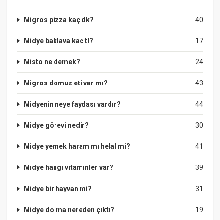
Migros pizza kaç dk?
40
Midye baklava kac tl?
17
Misto ne demek?
24
Migros domuz eti var mı?
43
Midyenin neye faydası vardır?
44
Midye görevi nedir?
30
Midye yemek haram mı helal mi?
41
Midye hangi vitaminler var?
39
Midye bir hayvan mi?
31
Midye dolma nereden çıktı?
19