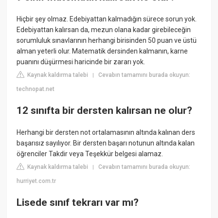
Hiçbir şey olmaz. Edebiyattan kalmadığın sürece sorun yok.
Edebiyattan kalırsan da, mezun olana kadar girebileceğin
sorumluluk sınavlarının herhangi birisinden 50 puan ve üstü
alman yeterli olur. Matematik dersinden kalmanın, karne
puanını düşürmesi haricinde bir zararı yok.
Kaynak kaldırma talebi
Cevabın tamamını burada okuyun:
|
technopat.net
12 sınıfta bir dersten kalırsan ne olur?
Herhangi bir dersten not ortalamasının altında kalınan ders
başarısız sayılıyor. Bir dersten başarı notunun altında kalan
öğrenciler Takdir veya Teşekkür belgesi alamaz.
Kaynak kaldırma talebi
Cevabın tamamını burada okuyun:
|
hurriyet.com.tr
Lisede sınıf tekrarı var mı?