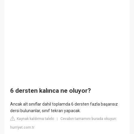
6 dersten kalınca ne oluyor?
Ancak alt sınıflar dahil toplamda 6 dersten fazla başarısız
dersi bulunanlar, sınıf tekrarı yapacak.
Kaynak kaldırma talebi
Cevabın tamamını burada okuyun:
|
hurriyet.com.tr