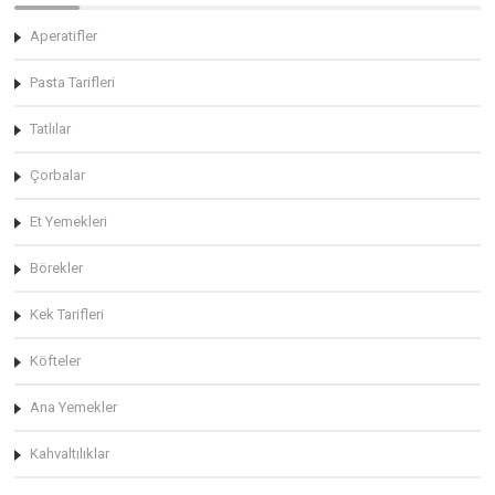
Aperatifler
Pasta Tarifleri
Tatlılar
Çorbalar
Et Yemekleri
Börekler
Kek Tarifleri
Köfteler
Ana Yemekler
Kahvaltılıklar