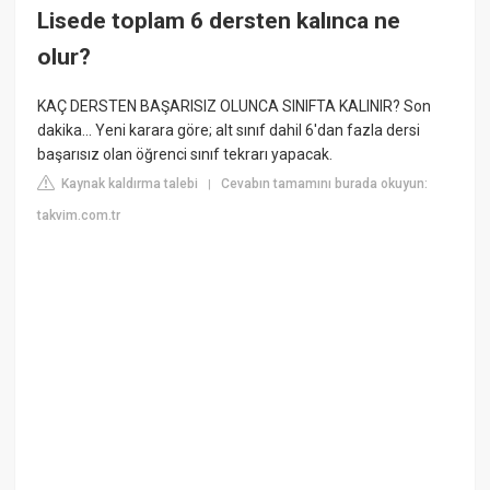
Lisede toplam 6 dersten kalınca ne
olur?
KAÇ DERSTEN BAŞARISIZ OLUNCA SINIFTA KALINIR? Son
dakika... Yeni karara göre; alt sınıf dahil 6'dan fazla dersi
başarısız olan öğrenci sınıf tekrarı yapacak.
Kaynak kaldırma talebi
Cevabın tamamını burada okuyun:
|
takvim.com.tr