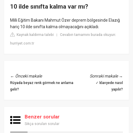
10 ilde sınıfta kalma var mı?
Milli Eğitim Bakanı Mahmut Özer deprem bölgesinde Elazığ
hariç 10 ilde sınıfta kalma olmayacağını açıkladı.
Kaynak kaldırma talebi
Cevabın tamamını burada okuyun:
|
hurriyet.com.tr
←
Önceki makale
Sonraki makale
→
Rüyada beyaz renk görmek ne anlama
✓ klavyede nasıl
gelir?
yapılır?
Benzer sorular
Sıkça sorulan sorular