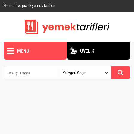
Resimli ve pratik yemek tarifleri
MENU
ÜYELİK