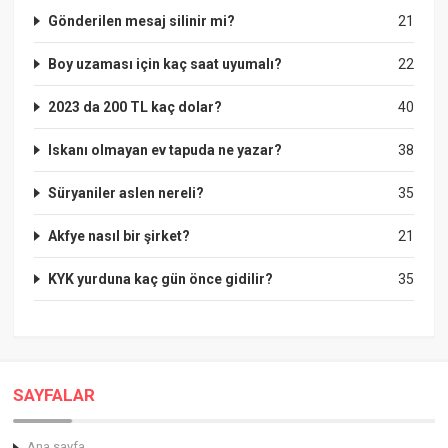
Gönderilen mesaj silinir mi?
21
Boy uzaması için kaç saat uyumalı?
22
2023 da 200 TL kaç dolar?
40
Iskanı olmayan ev tapuda ne yazar?
38
Süryaniler aslen nereli?
35
Akfye nasıl bir şirket?
21
KYK yurduna kaç gün önce gidilir?
35
SAYFALAR
Ana sayfa