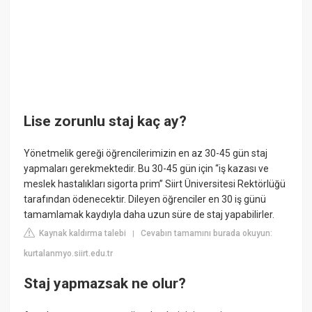
Lise zorunlu staj kaç ay?
Yönetmelik gereği öğrencilerimizin en az 30-45 gün staj
yapmaları gerekmektedir. Bu 30-45 gün için “iş kazası ve
meslek hastalıkları sigorta prim” Siirt Üniversitesi Rektörlüğü
tarafından ödenecektir. Dileyen öğrenciler en 30 iş günü
tamamlamak kaydıyla daha uzun süre de staj yapabilirler.
Kaynak kaldırma talebi
Cevabın tamamını burada okuyun:
|
kurtalanmyo.siirt.edu.tr
Staj yapmazsak ne olur?