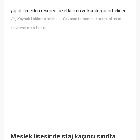
yapabilecekleri resmî ve özel kurum ve kuruluşlarını belirler.
Kaynak kaldırma talebi
Cevabın tamamını burada okuyun:
|
silivrieml.meb.k12.tr
Meslek lisesinde staj kaçıncı sınıfta