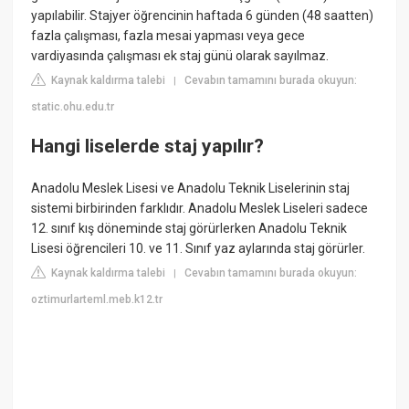
yapılabilir. Stajyer öğrencinin haftada 6 günden (48 saatten)
fazla çalışması, fazla mesai yapması veya gece
vardiyasında çalışması ek staj günü olarak sayılmaz.
Kaynak kaldırma talebi
Cevabın tamamını burada okuyun:
|
static.ohu.edu.tr
Hangi liselerde staj yapılır?
Anadolu Meslek Lisesi ve Anadolu Teknik Liselerinin staj
sistemi birbirinden farklıdır. Anadolu Meslek Liseleri sadece
12. sınıf kış döneminde staj görürlerken Anadolu Teknik
Lisesi öğrencileri 10. ve 11. Sınıf yaz aylarında staj görürler.
Kaynak kaldırma talebi
Cevabın tamamını burada okuyun:
|
oztimurlarteml.meb.k12.tr