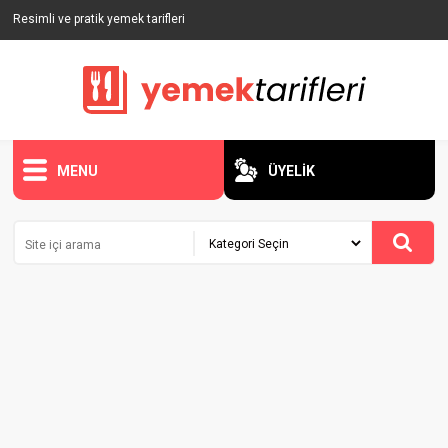
Resimli ve pratik yemek tarifleri
MENU
ÜYELİK