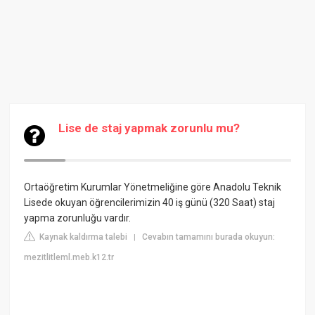
Lise de staj yapmak zorunlu mu?
Ortaöğretim Kurumlar Yönetmeliğine göre Anadolu Teknik
Lisede okuyan öğrencilerimizin 40 iş günü (320 Saat) staj
yapma zorunluğu vardır.
Kaynak kaldırma talebi
Cevabın tamamını burada okuyun:
|
mezitlitleml.meb.k12.tr