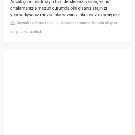
Ancak şunu unutmayın tüm derslerinizi vermiş ve not
ortalamanızla mezun durumda bile olsanız stajınızı
yapmadıysanız mezun olamazsınız, okulunuz uzamış olur.
Kaynak kaldırma talebi
Cevabın tamamını burada okuyun:
|
emyo.ankara.edu.tr