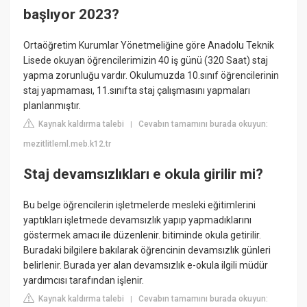
başlıyor 2023?
Ortaöğretim Kurumlar Yönetmeliğine göre Anadolu Teknik
Lisede okuyan öğrencilerimizin 40 iş günü (320 Saat) staj
yapma zorunluğu vardır. Okulumuzda 10.sınıf öğrencilerinin
staj yapmaması, 11.sınıfta staj çalışmasını yapmaları
planlanmıştır.
Kaynak kaldırma talebi
Cevabın tamamını burada okuyun:
|
mezitlitleml.meb.k12.tr
Staj devamsızlıkları e okula girilir mi?
Bu belge öğrencilerin işletmelerde mesleki eğitimlerini
yaptıkları işletmede devamsızlık yapıp yapmadıklarını
göstermek amacı ile düzenlenir. bitiminde okula getirilir.
Buradaki bilgilere bakılarak öğrencinin devamsızlık günleri
belirlenir. Burada yer alan devamsızlık e-okula ilgili müdür
yardımcısı tarafından işlenir.
Kaynak kaldırma talebi
Cevabın tamamını burada okuyun:
|