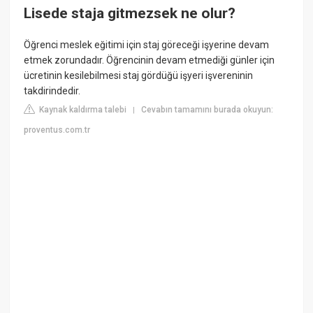
Lisede staja gitmezsek ne olur?
Öğrenci meslek eğitimi için staj göreceği işyerine devam
etmek zorundadır. Öğrencinin devam etmediği günler için
ücretinin kesilebilmesi staj gördüğü işyeri işvereninin
takdirindedir.
Kaynak kaldırma talebi
Cevabın tamamını burada okuyun:
|
proventus.com.tr