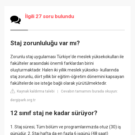
İlgili 27 soru bulundu
Staj zorunluluğu var mı?
Zorunlu staj uygulaması Türkiye'de meslek yüksekokulları ile
fakülteler arasındaki önemli farklardan birini
oluşturmaktadır. Halen iki yıllık meslek yükseko- kullarında
staj zorunlu, dört yıllık bir eğitim-öğretim dönemini kapsayan
fakültelerde ise isteğe bağlı olarak yürütülmektedir.
Kaynak kaldırma talebi
Cevabın tamamını burada okuyun:
|
dergipark.org.tr
12 sınıf staj ne kadar sürüyor?
1. Staj süresi; Tüm bölüm ve programlarımızda otuz (30) iş
günüdür. 2. Staj hafta da en fazla 6 işgünü (48 saat)