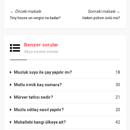
←
Önceki makale
Sonraki makale
→
Tiny house un vergisi ne kadar?
Hakim polisin üstü mü?
Benzer sorular
Sıkça sorulan sorular
Musluk suyu ile çay yapılır mı?
18
Mutlu irmik kaç numara?
30
Mürver tatlısı nedir?
21
Muzlu sütlaç nasıl yapılır?
20
Muhallebi hangi ülkeye ait?
42