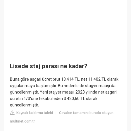
Lisede staj parası ne kadar?
Buna göre asgari ücret brüt 13.414 TL, net 11.402 TL olarak
uygulanmaya başlamıştır. Bu nedenle de stajyer maaşı da
güncellenmiştir. Yeni stajyer maaşı, 2023 yılında net asgari
ücretin 1/3'üne tekabül eden 3.420,60 TL olarak
güncellenmiştir.
Kaynak kaldırma talebi
Cevabın tamamını burada okuyun:
|
multinet.com.tr