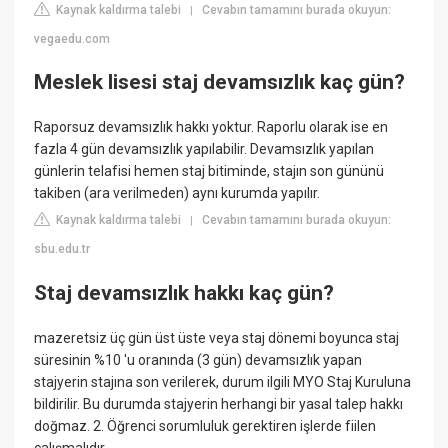
Kaynak kaldırma talebi
Cevabın tamamını burada okuyun:
|
vegaedu.com
Meslek lisesi staj devamsızlık kaç gün?
Raporsuz devamsızlık hakkı yoktur. Raporlu olarak ise en
fazla 4 gün devamsızlık yapılabilir. Devamsızlık yapılan
günlerin telafisi hemen staj bitiminde, stajın son gününü
takiben (ara verilmeden) aynı kurumda yapılır.
Kaynak kaldırma talebi
Cevabın tamamını burada okuyun:
|
sbu.edu.tr
Staj devamsızlık hakkı kaç gün?
mazeretsiz üç gün üst üste veya staj dönemi boyunca staj
süresinin %10 'u oranında (3 gün) devamsızlık yapan
stajyerin stajına son verilerek, durum ilgili MYO Staj Kuruluna
bildirilir. Bu durumda stajyerin herhangi bir yasal talep hakkı
doğmaz. 2. Öğrenci sorumluluk gerektiren işlerde fiilen