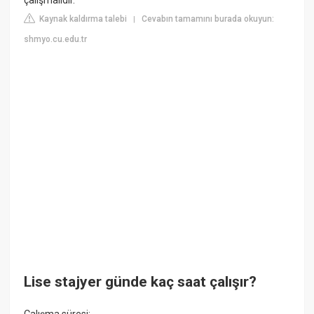
çalışmalıdır.
Kaynak kaldırma talebi
Cevabın tamamını burada okuyun:
|
shmyo.cu.edu.tr
Lise stajyer günde kaç saat çalışır?
Çalışma süresi: