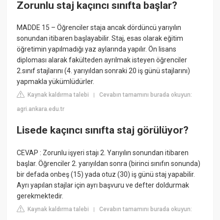
Zorunlu staj kaçıncı sınıfta başlar?
MADDE 15 – Öğrenciler staja ancak dördüncü yarıyılın
sonundan itibaren başlayabilir. Staj, esas olarak eğitim
öğretimin yapılmadığı yaz aylarında yapılır. Ön lisans
diploması alarak fakülteden ayrılmak isteyen öğrenciler
2.sınıf stajlarını (4. yarıyıldan sonraki 20 iş günü stajlarını)
yapmakla yükümlüdürler.
Kaynak kaldırma talebi
Cevabın tamamını burada okuyun:
|
agri.ankara.edu.tr
Lisede kaçıncı sınıfta staj görülüyor?
CEVAP : Zorunlu işyeri stajı 2. Yarıyılın sonundan itibaren
başlar. Öğrenciler 2. yarıyıldan sonra (birinci sınıfın sonunda)
bir defada onbeş (15) yada otuz (30) iş günü staj yapabilir.
Ayrı yapılan stajlar için ayrı başvuru ve defter doldurmak
gerekmektedir.
Kaynak kaldırma talebi
Cevabın tamamını burada okuyun:
|