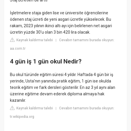
Staj ücretleri de arttı
İşletmelere staja giden lise ve üniversite öğrencilerine
ödenen staj ücreti de yeni asgari ücretle yükselecek. Bu
rakam, 2023 yılının ikinci altı ayı için belirlenen net asgari
ücretin yüzde 30'u olan 3 bin 420 lira olacak.
Kaynak kaldırma talebi
Cevabın tamamını burada okuyun:
|
aa.com.tr
4 gün iş 1 gün okul Nedir?
Bu okul türünde eğitim süresi 4 yıldır. Haftada 4 gün bir iş
yerinde, Usta'nın yanında pratik eğitim, 1 gün ise okulda
teorik eğitim ve fark dersleri gösterilir. En az 3 yıl aynı alan
üzerine eğitime devam ederek diploma almaya hak
kazanılır.
Kaynak kaldırma talebi
Cevabın tamamını burada okuyun:
|
tr.wikipedia.org