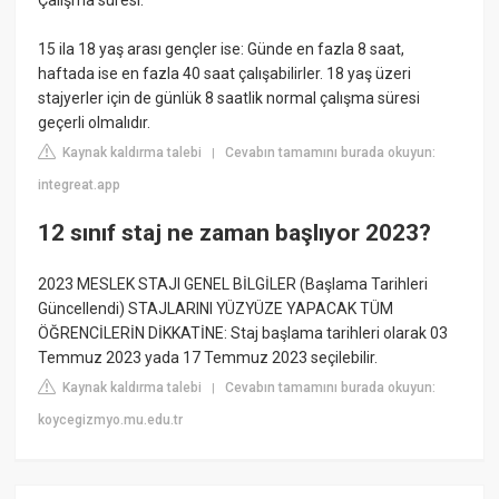
15 ila 18 yaş arası gençler ise: Günde en fazla 8 saat,
haftada ise en fazla 40 saat çalışabilirler. 18 yaş üzeri
stajyerler için de günlük 8 saatlik normal çalışma süresi
geçerli olmalıdır.
Kaynak kaldırma talebi
Cevabın tamamını burada okuyun:
|
integreat.app
12 sınıf staj ne zaman başlıyor 2023?
2023 MESLEK STAJI GENEL BİLGİLER (Başlama Tarihleri
Güncellendi) STAJLARINI YÜZYÜZE YAPACAK TÜM
ÖĞRENCİLERİN DİKKATİNE: Staj başlama tarihleri olarak 03
Temmuz 2023 yada 17 Temmuz 2023 seçilebilir.
Kaynak kaldırma talebi
Cevabın tamamını burada okuyun:
|
koycegizmyo.mu.edu.tr