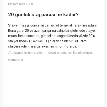
kafdam.meb.k12.tr
20 günlük staj parası ne kadar?
Stajyer maaşı, güncel asgari ücret temel alınarak hesaplanır.
Buna göre, 20 ve üzeri çalışama sahip bir işletmede stajyer
maaşı hesaplanırken, güncel net asgari ücretin yüzde 30'u
stajyer maaşı (3.420.40 TL) olarak belirlenir. Bu ücret
stajyere ödenmesi gereken minimum tutardır.
Kaynak kaldırma talebi
Cevabın tamamını burada okuyun:
|
eleman.net