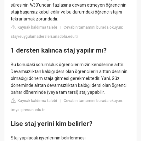
süresinin %30'undan fazlasına devam etmeyen öğrencinin
stajı başarısız kabul edilir ve bu durumdaki öğrenci stajını
tekrarlamak zorundadır.
Kaynak kaldırma talebi
Cevabın tamamını burada okuyun:
|
stajveuygulamadersleri.anadolu.edu.tr
1 dersten kalınca staj yapılır mı?
Bu konudaki sorumluluk öğrencilerimizin kendilerine aittir.
Devamsızlıktan kaldığı ders olan öğrencilerin alttan dersinin
olmadığı dönem staja gitmesi gerekmektedir. Yani, Güz
döneminde alttan devamsızlıktan kaldığı dersi olan öğrenci
bahar döneminde (veya tam tersi) staj yapabilir.
Kaynak kaldırma talebi
Cevabın tamamını burada okuyun:
|
tmyo.giresun.edu.tr
Lise staj yerini kim belirler?
Staj yapılacak işyerlerinin belirlenmesi