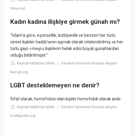
fetva.net
Kadın kadına ilişkiye girmek günah mı?
“İslam'a göre, eşcinsellik, lezbiyenlik ve benzeri her türlü
cinsel ilişkiler haddi/sınırı aşmak olarak nitelendirilmiş ve her
türlü gayr-i meşru ilişkilerin helak edici büyük günahlardan
olduğu bildirilmiştir.”
Kaynak kaldırma talebi
Cevabın tamamını burada okuyun:
|
kaosgl.org
LGBT desteklemeyen ne denir?
Sıfat olarak, homofobisi olan kişiler homofobik olarak anılır.
Kaynak kaldırma talebi
Cevabın tamamını burada okuyun:
|
tr.wikipedia.org