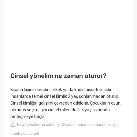
Cinsel yönelim ne zaman oturur?
Kısaca kişinin kendini erkek ya da kadın hissetmesidir.
İnsanlarda temel cinsel kimlik 2 yaş sonlanmadan oturur.
Cinsel kimliğin gelişimi çevreden etkilenir. Çocukların oyun,
arkadaş seçimi gibi cinsel rolleri de 4-5 yaş civarında
netleşmeye başlar.
Kaynak kaldırma talebi
Cevabın tamamını burada okuyun:
|
mentalica.com.tr