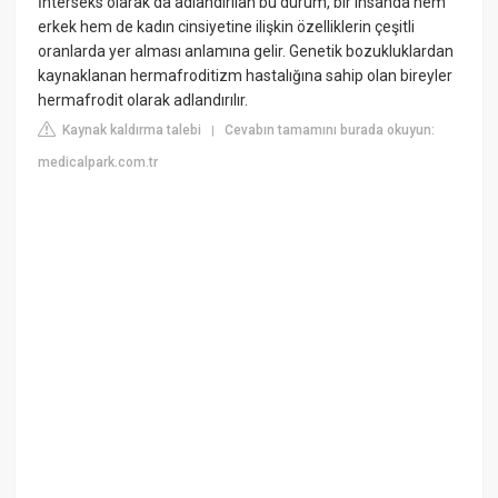
İnterseks olarak da adlandırılan bu durum, bir insanda hem
erkek hem de kadın cinsiyetine ilişkin özelliklerin çeşitli
oranlarda yer alması anlamına gelir. Genetik bozukluklardan
kaynaklanan hermafroditizm hastalığına sahip olan bireyler
hermafrodit olarak adlandırılır.
Kaynak kaldırma talebi
Cevabın tamamını burada okuyun:
|
medicalpark.com.tr