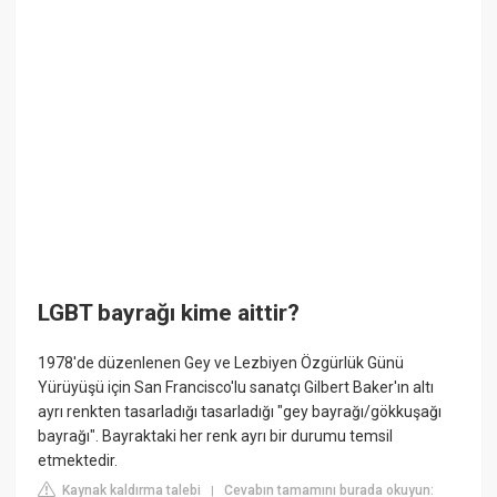
LGBT bayrağı kime aittir?
1978'de düzenlenen Gey ve Lezbiyen Özgürlük Günü
Yürüyüşü için San Francisco'lu sanatçı Gilbert Baker'ın altı
ayrı renkten tasarladığı tasarladığı "gey bayrağı/gökkuşağı
bayrağı". Bayraktaki her renk ayrı bir durumu temsil
etmektedir.
Kaynak kaldırma talebi
Cevabın tamamını burada okuyun:
|