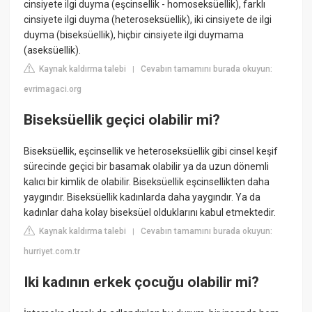
cinsiyete ilgi duyma (eşcinsellik - homoseksüellik), farklı
cinsiyete ilgi duyma (heteroseksüellik), iki cinsiyete de ilgi
duyma (biseksüellik), hiçbir cinsiyete ilgi duymama
(aseksüellik).
Kaynak kaldırma talebi
Cevabın tamamını burada okuyun:
|
evrimagaci.org
Biseksüellik geçici olabilir mi?
Biseksüellik, eşcinsellik ve heteroseksüellik gibi cinsel keşif
sürecinde geçici bir basamak olabilir ya da uzun dönemli
kalıcı bir kimlik de olabilir. Biseksüellik eşcinsellikten daha
yaygındır. Biseksüellik kadınlarda daha yaygındır. Ya da
kadınlar daha kolay biseksüel olduklarını kabul etmektedir.
Kaynak kaldırma talebi
Cevabın tamamını burada okuyun:
|
hurriyet.com.tr
Iki kadının erkek çocuğu olabilir mi?