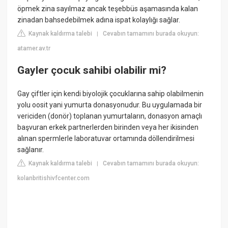
öpmek zina sayılmaz ancak teşebbüs aşamasında kalan
zinadan bahsedebilmek adına ispat kolaylığı sağlar.
Kaynak kaldırma talebi
Cevabın tamamını burada okuyun:
|
atamer.av.tr
Gayler çocuk sahibi olabilir mi?
Gay çiftler için kendi biyolojik çocuklarına sahip olabilmenin
yolu oosit yani yumurta donasyonudur. Bu uygulamada bir
vericiden (donör) toplanan yumurtaların, donasyon amaçlı
başvuran erkek partnerlerden birinden veya her ikisinden
alınan spermlerle laboratuvar ortamında döllendirilmesi
sağlanır.
Kaynak kaldırma talebi
Cevabın tamamını burada okuyun:
|
kolanbritishivfcenter.com