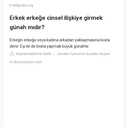
tr.wikipedia.org
Erkek erkeğe cinsel ilişkiye girmek
günah mıdır?
Erkeğin erkeğe veya kadına arkadan yaklaşmasına livata
denir. Eşi ile de livata yapmak büyük günahtır.
Kaynak kaldırma talebi
Cevabın tamamını burada okuyun:
|
m.dinimizislam.com