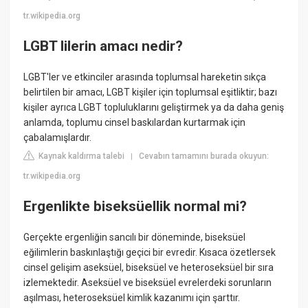
tr.wikipedia.org
LGBT lilerin amacı nedir?
LGBT'ler ve etkinciler arasında toplumsal hareketin sıkça
belirtilen bir amacı, LGBT kişiler için toplumsal eşitliktir; bazı
kişiler ayrıca LGBT topluluklarını geliştirmek ya da daha geniş
anlamda, toplumu cinsel baskılardan kurtarmak için
çabalamışlardır.
Kaynak kaldırma talebi
Cevabın tamamını burada okuyun:
|
tr.wikipedia.org
Ergenlikte biseksüellik normal mi?
Gerçekte ergenliğin sancılı bir döneminde, biseksüel
eğilimlerin baskınlaştığı geçici bir evredir. Kısaca özetlersek
cinsel gelişim aseksüel, biseksüel ve heteroseksüel bir sıra
izlemektedir. Aseksüel ve biseksüel evrelerdeki sorunların
aşılması, heteroseksüel kimlik kazanımı için şarttır.