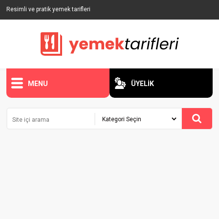
Resimli ve pratik yemek tarifleri
MENU
ÜYELİK