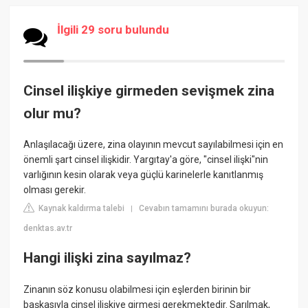
İlgili 29 soru bulundu
Cinsel ilişkiye girmeden sevişmek zina
olur mu?
Anlaşılacağı üzere, zina olayının mevcut sayılabilmesi için en
önemli şart cinsel ilişkidir. Yargıtay'a göre, "cinsel ilişki"nin
varlığının kesin olarak veya güçlü karinelerle kanıtlanmış
olması gerekir.
Kaynak kaldırma talebi
Cevabın tamamını burada okuyun:
|
denktas.av.tr
Hangi ilişki zina sayılmaz?
Zinanın söz konusu olabilmesi için eşlerden birinin bir
başkasıyla cinsel ilişkiye girmesi gerekmektedir. Sarılmak,