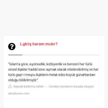
Lgbtq haram mıdır?
“İslam'a göre, eşcinsellik, lezbiyenlik ve benzeri her türlü
cinsel ilişkiler haddi/sınırı aşmak olarak nitelendirilmiş ve her
türlü gayr-i meşru ilişkilerin helak edici büyük günahlardan
olduğu bildirilmiştir.”
Kaynak kaldırma talebi
Cevabın tamamını burada okuyun:
|
ahvalnews.com