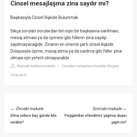
Cinsel mesajlaşma zina sayılır mı?
Başkasıyla Cinsel İlişkide Bulunmak
Sıkça sorulan sorulardan biri eşin bir başkasına sarılması,
mesaj atması ya da öpmesi gibi fiillerin zina sayılıp
sayılmayacağıdır. Zinanın en önemli şartı cinsel ilişkidir.
Dolayısıyla öpme, mesaj atma ya da sarılma gibi fiiller zina
olması için yeterli olmayacaktır.
Kaynak kaldırma talebi
Cevabın tamamını burada okuyun:
|
cinar.av.tr
←
Önceki makale
Sonraki makale
→
Elma sirkesi kaç günde kilo
Peygamber efendimiz yağmur duası
verdirir?
yaptı mı?