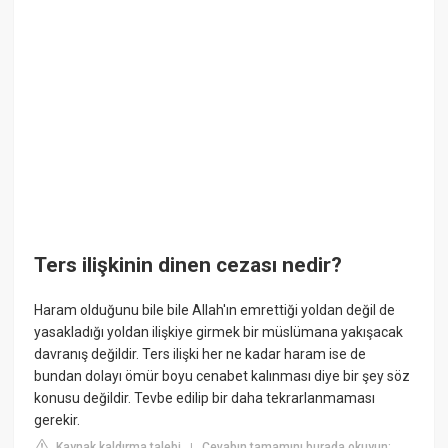
Ters ilişkinin dinen cezası nedir?
Haram olduğunu bile bile Allah'ın emrettiği yoldan değil de
yasakladığı yoldan ilişkiye girmek bir müslümana yakışacak
davranış değildir. Ters ilişki her ne kadar haram ise de
bundan dolayı ömür boyu cenabet kalınması diye bir şey söz
konusu değildir. Tevbe edilip bir daha tekrarlanmaması
gerekir.
Kaynak kaldırma talebi
Cevabın tamamını burada okuyun:
|