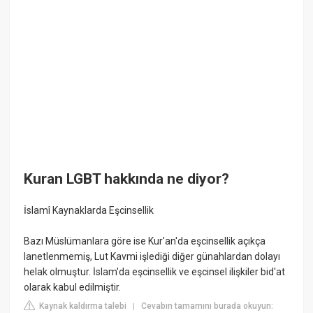
Kuran LGBT hakkında ne diyor?
İslamî Kaynaklarda Eşcinsellik
Bazı Müslümanlara göre ise Kur'an'da eşcinsellik açıkça
lanetlenmemiş, Lut Kavmi işlediği diğer günahlardan dolayı
helak olmuştur. İslam'da eşcinsellik ve eşcinsel ilişkiler bid'at
olarak kabul edilmiştir.
Kaynak kaldırma talebi
Cevabın tamamını burada okuyun:
|