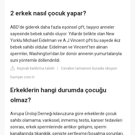
2 erkek nasıl çocuk yapar?
ABD'de giderek daha fazla eşcinsel çift, taşıyıcı anneler
sayesinde bebek sahibi oluyor. Yıllardır birlikte olan New
Yorklu Michael Eidelman ve A.J.Vincent çifti bu sayede ikiz
bebek sahibi oldular. Eidelman ve Vincent'ten alınan
spermler, Washington'dan bir donör annenin yumurtalarıyla
suni yöntemle döllendirildi.
Kaynak kaldırma talebi
Cevabın tamamını burada okuyun:
|
hurriyet.com.tr
Erkeklerin hangi durumda çocuğu
olmaz?
Avrupa Üroloji Derneği kılavuzuna göre erkeklerde çocuk
sahibi olamama; varikosel, inmemiş testis, kanser tedavileri
sonrası, erkek spermlerinde antikor gelişimi, sperm
kanallarında tıkanıklık, peniste sertleşme/boşalma sorunları,