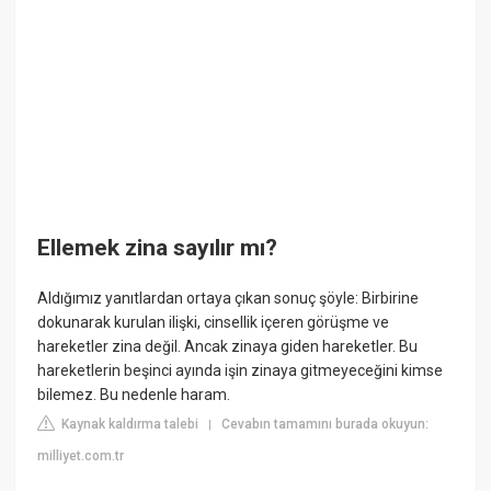
Ellemek zina sayılır mı?
Aldığımız yanıtlardan ortaya çıkan sonuç şöyle: Birbirine
dokunarak kurulan ilişki, cinsellik içeren görüşme ve
hareketler zina değil. Ancak zinaya giden hareketler. Bu
hareketlerin beşinci ayında işin zinaya gitmeyeceğini kimse
bilemez. Bu nedenle haram.
Kaynak kaldırma talebi
Cevabın tamamını burada okuyun:
|
milliyet.com.tr