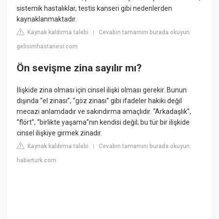
sistemik hastalıklar, testis kanseri gibi nedenlerden
kaynaklanmaktadır.
Kaynak kaldırma talebi
Cevabın tamamını burada okuyun:
|
gelisimhastanesi.com
Ön sevişme zina sayılır mı?
İlişkide zina olması için cinsel ilişki olması gerekir. Bunun
dışında “el zinası”, “göz zinası” gibi ifadeler hakiki değil
mecazi anlamdadır ve sakındırma amaçlıdır. “Arkadaşlık”,
“flört”, “birlikte yaşama”nın kendisi değil; bu tür bir ilişkide
cinsel ilişkiye girmek zinadır.
Kaynak kaldırma talebi
Cevabın tamamını burada okuyun:
|
haberturk.com