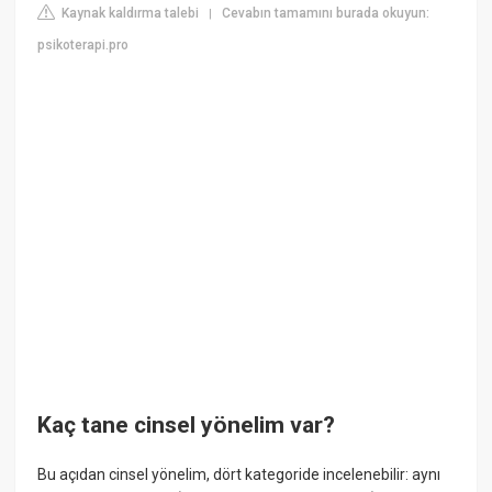
Kaynak kaldırma talebi
Cevabın tamamını burada okuyun:
|
psikoterapi.pro
Kaç tane cinsel yönelim var?
Bu açıdan cinsel yönelim, dört kategoride incelenebilir: aynı