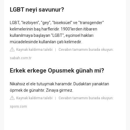
LGBT neyi savunur?
LGBT, "lezbiyen", "gey", "biseksüel" ve "transgender"
kelimelerinin baş harfleridir. 1900'lerden itibaren
kullanılmaya başlayan "LGBT", eşcinsel hakları
mücadelesinde kullanılan çatı kelimedir.
Kaynak kaldırma talebi
Cevabın tamamını burada okuyun:
|
sabah.com.tr
Erkek erkege Opusmek günah mi?
Nikahsız el ele tutuşmak haramdır. Dudaktan yanaktan
öpmek de günahtır. Zinaya girmez.
Kaynak kaldırma talebi
Cevabın tamamını burada okuyun:
|
sporx.com