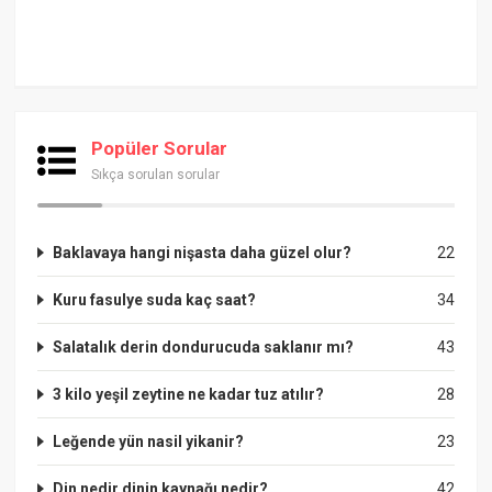
Popüler Sorular
Sıkça sorulan sorular
Baklavaya hangi nişasta daha güzel olur?
22
Kuru fasulye suda kaç saat?
34
Salatalık derin dondurucuda saklanır mı?
43
3 kilo yeşil zeytine ne kadar tuz atılır?
28
Leğende yün nasil yikanir?
23
Din nedir dinin kaynağı nedir?
42