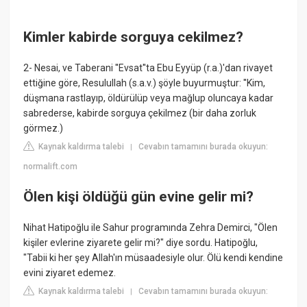
Kimler kabirde sorguya cekilmez?
2- Nesai, ve Taberani ''Evsat''ta Ebu Eyyüp (r.a.)'dan rivayet
ettiğine göre, Resulullah (s.a.v.) şöyle buyurmuştur: ''Kim,
düşmana rastlayıp, öldürülüp veya mağlup oluncaya kadar
sabrederse, kabirde sorguya çekilmez (bir daha zorluk
görmez.)
Kaynak kaldırma talebi
Cevabın tamamını burada okuyun:
|
normalift.com
Ölen kişi öldüğü gün evine gelir mi?
Nihat Hatipoğlu ile Sahur programında Zehra Demirci, "Ölen
kişiler evlerine ziyarete gelir mi?" diye sordu. Hatipoğlu,
"Tabii ki her şey Allah'ın müsaadesiyle olur. Ölü kendi kendine
evini ziyaret edemez.
Kaynak kaldırma talebi
Cevabın tamamını burada okuyun:
|