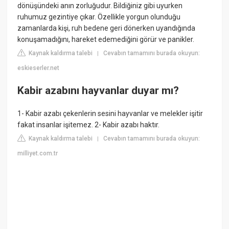
dönüşündeki anın zorluğudur. Bildiğiniz gibi uyurken
ruhumuz gezintiye çıkar. Özellikle yorgun olunduğu
zamanlarda kişi, ruh bedene geri dönerken uyandığında
konuşamadığını, hareket edemediğini görür ve panikler.
Kaynak kaldırma talebi
Cevabın tamamını burada okuyun:
|
eskieserler.net
Kabir azabını hayvanlar duyar mı?
1- Kabir azabı çekenlerin sesini hayvanlar ve melekler işitir
fakat insanlar işitemez. 2- Kabir azabı haktır.
Kaynak kaldırma talebi
Cevabın tamamını burada okuyun:
|
milliyet.com.tr