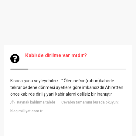
Kabirde dirilme var mıdır?
Kısaca şunu söyleyebiliriz : " Ölen nefsin(ruhun)kabirde
tekrar bedene dönmesi ayetlere göre imkansızdır.Ahiretten
önce kabirde diriliş yani kabir alemi delilsiz bir inanıştır.
Kaynak kaldırma talebi
Cevabın tamamını burada okuyun:
|
blog.milliyet.com.tr