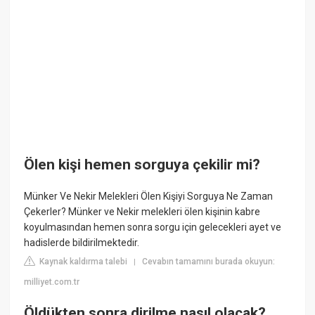
Ölen kişi hemen sorguya çekilir mi?
Münker Ve Nekir Melekleri Ölen Kişiyi Sorguya Ne Zaman
Çekerler? Münker ve Nekir melekleri ölen kişinin kabre
koyulmasından hemen sonra sorgu için gelecekleri ayet ve
hadislerde bildirilmektedir.
Kaynak kaldırma talebi
Cevabın tamamını burada okuyun:
|
milliyet.com.tr
Öldükten sonra dirilme nasıl olacak?