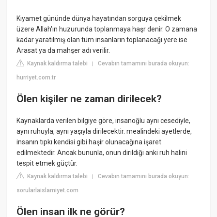
Kıyamet gününde dünya hayatından sorguya çekilmek
üzere Allah'ın huzurunda toplanmaya haşr denir. O zamana
kadar yaratılmış olan tüm insanların toplanacağı yere ise
Arasat ya da mahşer adı verilir.
Kaynak kaldırma talebi
Cevabın tamamını burada okuyun:
|
hurriyet.com.tr
Ölen kişiler ne zaman dirilecek?
Kaynaklarda verilen bilgiye göre, insanoğlu aynı cesediyle,
aynı ruhuyla, aynı yaşıyla dirilecektir. mealindeki ayetlerde,
insanın tıpkı kendisi gibi haşir olunacağına işaret
edilmektedir. Ancak bununla, onun dirildiği anki ruh halini
tespit etmek güçtür.
Kaynak kaldırma talebi
Cevabın tamamını burada okuyun:
|
sorularlaislamiyet.com
Ölen insan ilk ne görür?