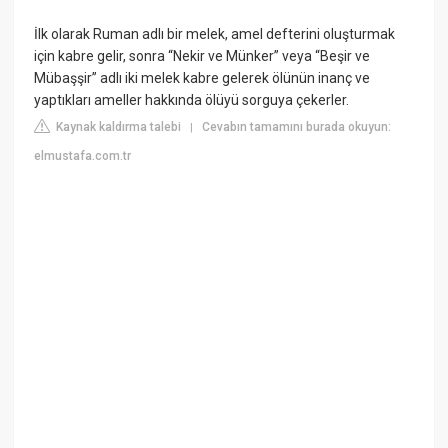
İlk olarak Ruman adlı bir melek, amel defterini oluşturmak
için kabre gelir, sonra “Nekir ve Münker” veya “Beşir ve
Mübaşşir” adlı iki melek kabre gelerek ölünün inanç ve
yaptıkları ameller hakkında ölüyü sorguya çekerler.
Kaynak kaldırma talebi
Cevabın tamamını burada okuyun:
|
elmustafa.com.tr