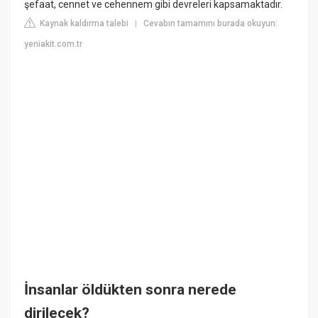
şefaat, cennet ve cehennem gibi devreleri kapsamaktadır.
Kaynak kaldırma talebi
Cevabın tamamını burada okuyun:
|
yeniakit.com.tr
İnsanlar öldükten sonra nerede
dirilecek?