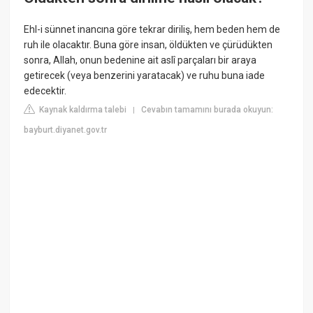
Ehl-i sünnet inancına göre tekrar diriliş, hem beden hem de
ruh ile olacaktır. Buna göre insan, öldükten ve çürüdükten
sonra, Allah, onun bedenine ait aslî parçaları bir araya
getirecek (veya benzerini yaratacak) ve ruhu buna iade
edecektir.
Kaynak kaldırma talebi
Cevabın tamamını burada okuyun:
|
bayburt.diyanet.gov.tr