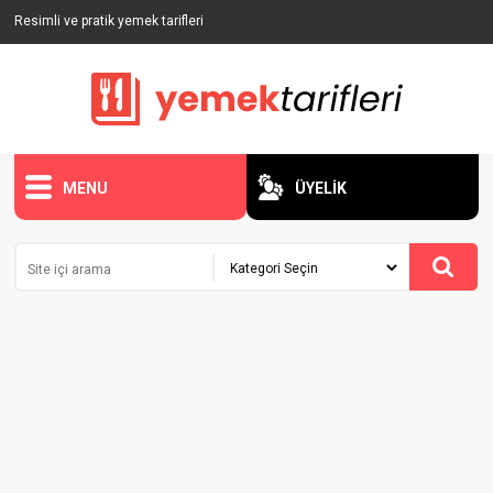
Resimli ve pratik yemek tarifleri
MENU
ÜYELİK