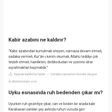
Kabir azabını ne kaldırır?
“Kabir azabından kurtulmak isteyen, namaza devam etmeli,
sadaka vermeli, Kur'ân-ı kerim okumalı, Allahü teâlâyı çok
tesbih etmeli; hainlikten, dedikodudan ve üzerine idrar
sıçratmaktan kaçmalıdır.”
Kaynak kaldırma talebi
Cevabın tamamını burada okuyun:
|
m.dinimizislam.com
Uyku esnasında ruh bedenden çıkar mı?
Uyurken ruh gezintiye çıkar, can ve beden bir arada kalır.
Karabasan sanılan şey aslında ruhun vücuda geri