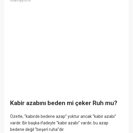
islamqa.info
Kabir azabını beden mi çeker Ruh mu?
Özetle, “kabirde bedene azap” yoktur ancak “kabir azabı”
vardır. Bir başka ifadeyle “kabir azabı” vardır; bu azap
bedene değil “beşerî ruha”dır.