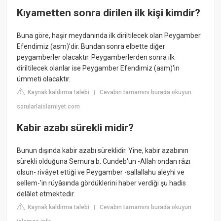
Kıyametten sonra dirilen ilk kişi kimdir?
Buna göre, haşir meydanında ilk diriltilecek olan Peygamber
Efendimiz (asm)'dir. Bundan sonra elbette diğer
peygamberler olacaktır. Peygamberlerden sonra ilk
diriltilecek olanlar ise Peygamber Efendimiz (asm)'in
ümmeti olacaktır.
Kaynak kaldırma talebi
Cevabın tamamını burada okuyun:
|
sorularlaislamiyet.com
Kabir azabı sürekli midir?
Bunun dışında kabir azabı süreklidir. Yine, kabir azabının
sürekli olduğuna Semura b. Cundeb'un -Allah ondan râzı
olsun- rivâyet ettiği ve Peygamber -sallallahu aleyhi ve
sellem-'in rüyâsında gördüklerini haber verdiği şu hadis
delâlet etmektedir.
Kaynak kaldırma talebi
Cevabın tamamını burada okuyun:
|