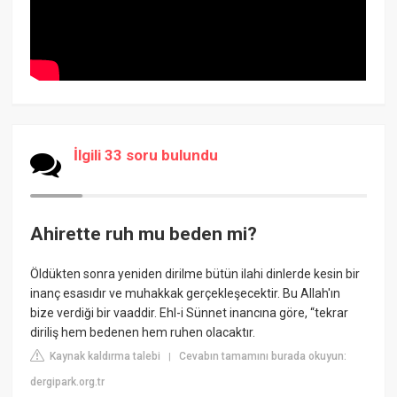
İlgili 33 soru bulundu
Ahirette ruh mu beden mi?
Öldükten sonra yeniden dirilme bütün ilahi dinlerde kesin bir
inanç esasıdır ve muhakkak gerçekleşecektir. Bu Allah'ın
bize verdiği bir vaaddir. Ehl-i Sünnet inancına göre, “tekrar
diriliş hem bedenen hem ruhen olacaktır.
Kaynak kaldırma talebi
Cevabın tamamını burada okuyun:
|
dergipark.org.tr