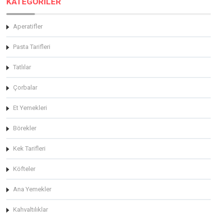
KATEGORİLER
Aperatifler
Pasta Tarifleri
Tatlılar
Çorbalar
Et Yemekleri
Börekler
Kek Tarifleri
Köfteler
Ana Yemekler
Kahvaltılıklar