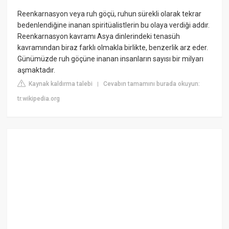
Reenkarnasyon veya ruh göçü, ruhun sürekli olarak tekrar
bedenlendiğine inanan spiritüalistlerin bu olaya verdiği addır.
Reenkarnasyon kavramı Asya dinlerindeki tenasüh
kavramından biraz farklı olmakla birlikte, benzerlik arz eder.
Günümüzde ruh göçüne inanan insanların sayısı bir milyarı
aşmaktadır.
Kaynak kaldırma talebi
Cevabın tamamını burada okuyun:
|
tr.wikipedia.org