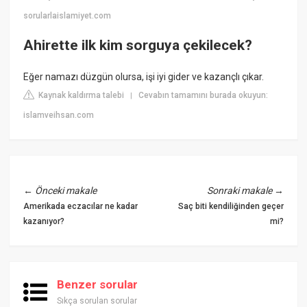
sorularlaislamiyet.com
Ahirette ilk kim sorguya çekilecek?
Eğer namazı düzgün olursa, işi iyi gider ve kazançlı çıkar.
Kaynak kaldırma talebi
Cevabın tamamını burada okuyun:
|
islamveihsan.com
←
Önceki makale
Sonraki makale
→
Amerikada eczacılar ne kadar
Saç biti kendiliğinden geçer
kazanıyor?
mi?
Benzer sorular
Sıkça sorulan sorular