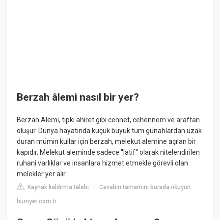
Berzah âlemi nasıl bir yer?
Berzah Alemi, tıpkı ahiret gibi cennet, cehennem ve araftan
oluşur. Dünya hayatında küçük büyük tüm günahlardan uzak
duran mümin kullar için berzah, melekut alemine açılan bir
kapıdır. Melekut aleminde sadece ''latif'' olarak nitelendirilen
ruhani varlıklar ve insanlara hizmet etmekle görevli olan
melekler yer alır.
Kaynak kaldırma talebi
Cevabın tamamını burada okuyun:
|
hurriyet.com.tr