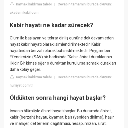
Kaynak kaldırma talebi
Cevabın tamamını burada okuyun:
|
akademikakil.com
Kabir hayatı ne kadar sürecek?
Ölüm ile başlayan ve tekrar diriliş gününe dek devam eden
hayat kabir hayatı olarak isimlendirilmektedir. Kabir
hayatından berzah olarak bahsedilmektedir. Peygamber
Efendimizin (SAV) bir hadisinde "Kabir, âhiret duraklarının
ilkidir. Bir kimse eğer o duraktan kurtulursa sonraki durakları
daha kolay geçer.
Kaynak kaldırma talebi
Cevabın tamamını burada okuyun:
|
hurriyet.com.tr
Öldükten sonra hangi hayat başlar?
İnsanın ölümüyle âhiret hayatı başlar. Bu durumda âhiret,
kabir (berzah) hayatı, kıyamet, ba's (yeniden dirilme), haşir
ve mahşer, defterlerin dağıtılması, hesap, mîzan, sırat,