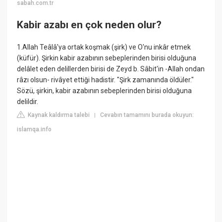
sabah.com.tr
Kabir azabı en çok neden olur?
1.Allah Teâlâ'ya ortak koşmak (şirk) ve O'nu inkâr etmek
(küfür). Şirkin kabir azabının sebeplerinden birisi olduğuna
delâlet eden delillerden birisi de Zeyd b. Sâbit'in -Allah ondan
râzı olsun- rivâyet ettiği hadistir. "Şirk zamanında öldüler."
Sözü, şirkin, kabir azabının sebeplerinden birisi olduğuna
delildir.
Kaynak kaldırma talebi
Cevabın tamamını burada okuyun:
|
islamqa.info