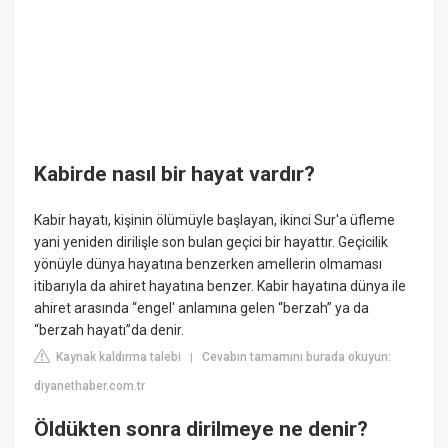
Kabirde nasıl bir hayat vardır?
Kabir hayatı, kişinin ölümüyle başlayan, ikinci Sur'a üfleme
yani yeniden dirilişle son bulan geçici bir hayattır. Geçicilik
yönüyle dünya hayatına benzerken amellerin olmaması
itibarıyla da ahiret hayatına benzer. Kabir hayatına dünya ile
ahiret arasında “engel' anlamına gelen “berzah” ya da
“berzah hayatı”da denir.
Kaynak kaldırma talebi
Cevabın tamamını burada okuyun:
|
diyanethaber.com.tr
Öldükten sonra dirilmeye ne denir?