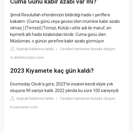
Cuma Günü kabir azabı var mı?
Şimdi Resulullah efendimizin bildirdiği hadis-i şeriflere
bakalım: (Cuma günü veya gecesi ölen mümine kabir azabı
olmaz.) [Tirmizi] (Tirmizi, Kütüb-i sitte adı ile maruf, en
kıymetli altı hadis kitabından biridir. Cuma günü ölen
Müslüman, o günün şerefine kabir azabı görmüyor.
Kaynak kaldırma talebi
Cevabın tamamını burada okuyun:
|
m.dinimizislam.com
2023 Kıyamete kaç gün kaldı?
Doomsday Clock'a göre, 2023'te insanın kendi eliyle yok
oluşuna 90 saniye kaldı. 2022 yılında bu süre 100 saniyeydi.
Kaynak kaldırma talebi
Cevabın tamamını burada okuyun:
|
tr.euronews.com