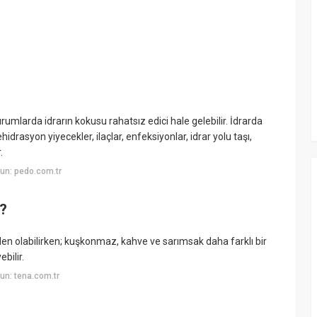
rumlarda idrarın kokusu rahatsız edici hale gelebilir. İdrarda
rasyon yiyecekler, ilaçlar, enfeksiyonlar, idrar yolu taşı,
.
un: pedo.com.tr
r?
en olabilirken; kuşkonmaz, kahve ve sarımsak daha farklı bir
ebilir.
un: tena.com.tr