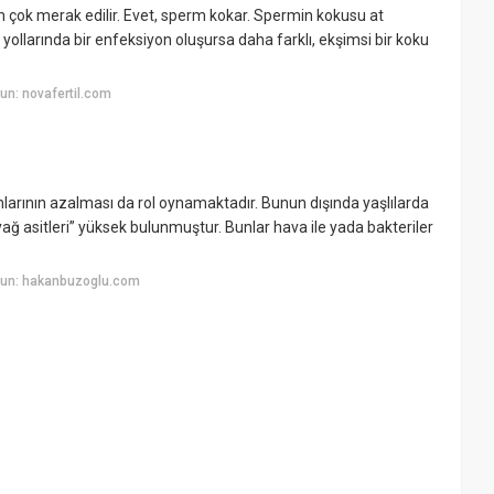
 çok merak edilir. Evet, sperm kokar. Spermin kokusu at
 yollarında bir enfeksiyon oluşursa daha farklı, ekşimsi bir koku
un: novafertil.com
larının azalması da rol oynamaktadır. Bunun dışında yaşlılarda
 asitleri” yüksek bulunmuştur. Bunlar hava ile yada bakteriler
yun: hakanbuzoglu.com