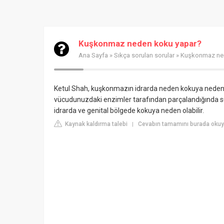
Kuşkonmaz neden koku yapar?
Ana Sayfa
»
Sıkça sorulan sorular
» Kuşkonmaz ne
Ketul Shah, kuşkonmazın idrarda neden kokuya neden ol
vücudunuzdaki enzimler tarafından parçalandığında sülf
idrarda ve genital bölgede kokuya neden olabilir.
Kaynak kaldırma talebi
Cevabın tamamını burada okuyu
|