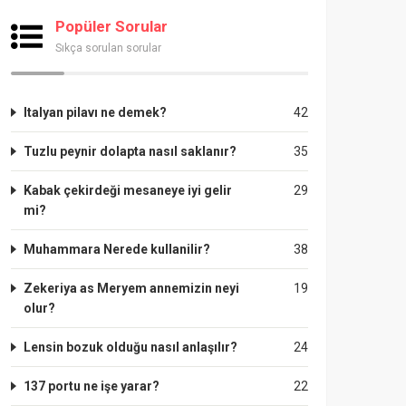
Popüler Sorular
Sıkça sorulan sorular
Italyan pilavı ne demek?
42
Tuzlu peynir dolapta nasıl saklanır?
35
Kabak çekirdeği mesaneye iyi gelir
29
mi?
Muhammara Nerede kullanilir?
38
Zekeriya as Meryem annemizin neyi
19
olur?
Lensin bozuk olduğu nasıl anlaşılır?
24
137 portu ne işe yarar?
22