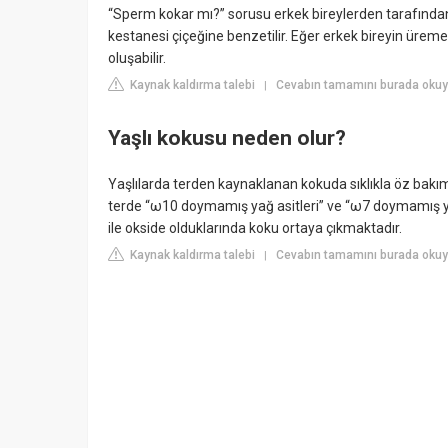
“Sperm kokar mı?” sorusu erkek bireylerden tarafından
kestanesi çiçeğine benzetilir. Eğer erkek bireyin üreme
oluşabilir.
Kaynak kaldırma talebi
Cevabın tamamını burada okuy
|
Yaşlı kokusu neden olur?
Yaşlılarda terden kaynaklanan kokuda sıklıkla öz bakım
terde “ω10 doymamış yağ asitleri” ve “ω7 doymamış yağ
ile okside olduklarında koku ortaya çıkmaktadır.
Kaynak kaldırma talebi
Cevabın tamamını burada oku
|