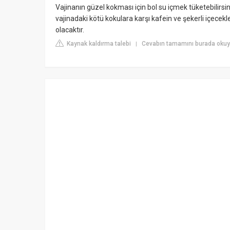
Vajinanın güzel kokması için bol su içmek tüketebilirsin
vajinadaki kötü kokulara karşı kafein ve şekerli içec
olacaktır.
Kaynak kaldırma talebi
Cevabın tamamını burada okuy
|