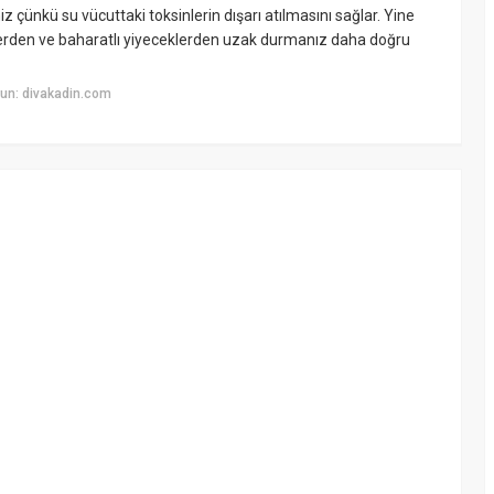
iz çünkü su vücuttaki toksinlerin dışarı atılmasını sağlar. Yine
eklerden ve baharatlı yiyeceklerden uzak durmanız daha doğru
un: divakadin.com