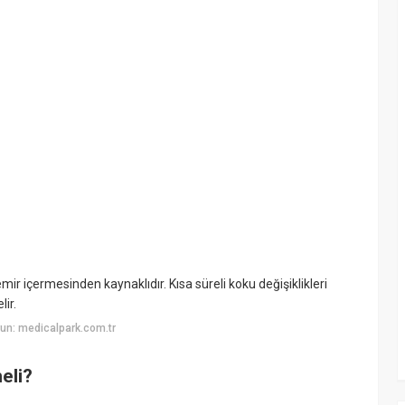
r içermesinden kaynaklıdır. Kısa süreli koku değişiklikleri
lir.
un: medicalpark.com.tr
eli?