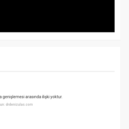
na genişlemesi arasında ilişki yoktur.
un: drdenizulas.com