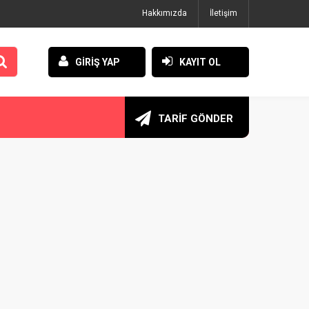
Hakkımızda
İletişim
GİRİŞ YAP
KAYIT OL
TARİF GÖNDER