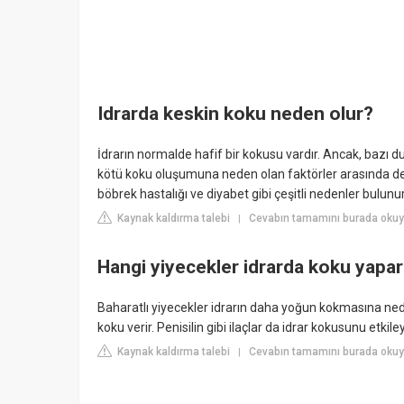
Idrarda keskin koku neden olur?
İdrarın normalde hafif bir kokusu vardır. Ancak, bazı du
kötü koku oluşumuna neden olan faktörler arasında dehid
böbrek hastalığı ve diyabet gibi çeşitli nedenler bulunur
Kaynak kaldırma talebi
Cevabın tamamını burada okuy
|
Hangi yiyecekler idrarda koku yapa
Baharatlı yiyecekler idrarın daha yoğun kokmasına ned
koku verir. Penisilin gibi ilaçlar da idrar kokusunu etkiley
Kaynak kaldırma talebi
Cevabın tamamını burada okuy
|