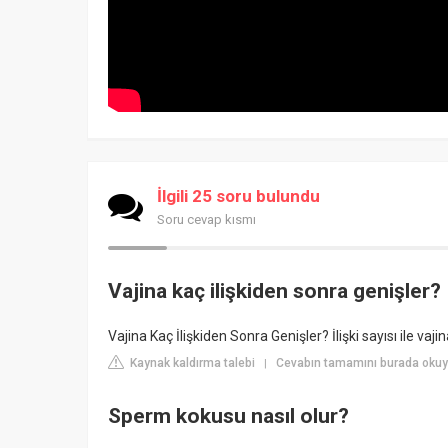
İlgili 25 soru bulundu
Soru cevap kısmı
Vajina kaç ilişkiden sonra genişler?
Vajina Kaç İlişkiden Sonra Genişler? İlişki sayısı ile vaji
Kaynak kaldırma talebi
Cevabın tamamını burada okuy
|
Sperm kokusu nasıl olur?