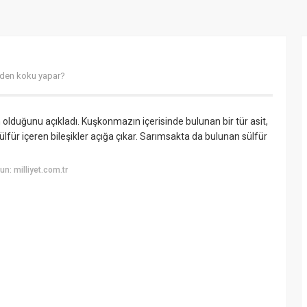
den koku yapar?
duğunu açıkladı. Kuşkonmazın içerisinde bulunan bir tür asit,
ür içeren bileşikler açığa çıkar. Sarımsakta da bulunan sülfür
n: milliyet.com.tr