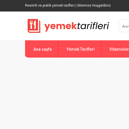
Resimli ve pratik yemek tarifleri | Sitemize Hoşgeldiniz
Ana sayfa
Yemek Tarifleri
Vitaminler