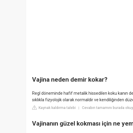
Vajina neden demir kokar?
Regl döneminde hafif metalik hissedilen koku kanın demi
sıklıkla fizyolojik olarak normaldir ve kendiliğinden düze
Kaynak kaldırma talebi
Cevabın tamamını burada okuy
|
Vajinanın güzel kokması için ne yem