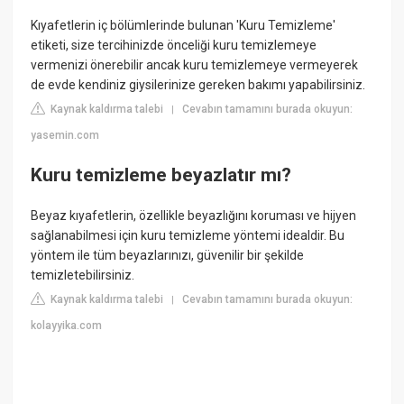
Kıyafetlerin iç bölümlerinde bulunan 'Kuru Temizleme'
etiketi, size tercihinizde önceliği kuru temizlemeye
vermenizi önerebilir ancak kuru temizlemeye vermeyerek
de evde kendiniz giysilerinize gereken bakımı yapabilirsiniz.
Kaynak kaldırma talebi
Cevabın tamamını burada okuyun:
|
yasemin.com
Kuru temizleme beyazlatır mı?
Beyaz kıyafetlerin, özellikle beyazlığını koruması ve hijyen
sağlanabilmesi için kuru temizleme yöntemi idealdir. Bu
yöntem ile tüm beyazlarınızı, güvenilir bir şekilde
temizletebilirsiniz.
Kaynak kaldırma talebi
Cevabın tamamını burada okuyun:
|
kolayyika.com