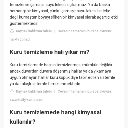
temizleme çamaşır suyu lekesini çıkarmaz. Ya da başka
herhangi bir kimyasal, çünkü çamaşır suyu lekesi bir leke
değil kumaştan boyayı söken bir kimyasal olarak ağartıcı etki
göstermektedir.
Kaynak kaldırma talebi
Cevabın tamamını burada okuyun:
|
halktv.com.tr
Kuru temizleme halı yıkar mı?
Kuru temizlemede halının temizlenmesi mümkün değildir
ancak duvardan duvara döşenmiş halılar ya da yıkamaya
uygun olmayan halılar kuru köpük diye tabir edilen sistemle
ya da talaşlı sistemle temizlenmektedir.
Kaynak kaldırma talebi
Cevabın tamamını burada okuyun:
|
swanhaliyikama.com
Kuru temizlemede hangi kimyasal
kullanılır?