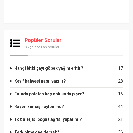
Popüler Sorular
Sıkça sorulan sorular
Hangi bitki çayı göbek yağını eritir?
17
Keyif kahvesi nasıl yapılır?
28
Fırında patates kaç dakikada pişer?
16
Rayon kumaş naylon mu?
44
Toz alerjisi boğaz ağrısı yapar mı?
21
Terk olmak ne demek?
36