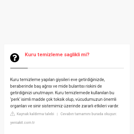
Kuru temizleme saglikli mi?
Kuru temizleme yapılan giysileri eve getirdiğinizde,
beraberinde baş ağrısı ve mide bulantısı riskini de
getirdiğinizi unutmayın. Kuru temizlemede kullanılan bu
'perk' isimli madde çok toksik olup, vücudumuzun önemli
organları ve sinir sistemimiz üzerinde zararlı etkileri vardır.
Kaynak kaldırma talebi
Cevabın tamamını burada okuyun:
|
yeniakit.com.tr