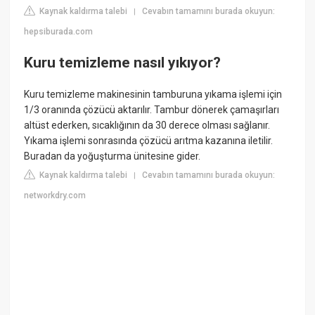
Kaynak kaldırma talebi
Cevabın tamamını burada okuyun:
|
hepsiburada.com
Kuru temizleme nasıl yıkıyor?
Kuru temizleme makinesinin tamburuna yıkama işlemi için
1/3 oranında çözücü aktarılır. Tambur dönerek çamaşırları
altüst ederken, sıcaklığının da 30 derece olması sağlanır.
Yıkama işlemi sonrasında çözücü arıtma kazanına iletilir.
Buradan da yoğuşturma ünitesine gider.
Kaynak kaldırma talebi
Cevabın tamamını burada okuyun:
|
networkdry.com