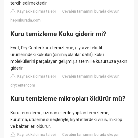
tercih edilmektedir.
Kaynak kaldırma talebi
Cevabın tamamını burada okuyun:
|
hepsiburada.com
Kuru temizleme Koku giderir mi?
Evet, Dry Center kuru temizleme, giysi ve tekstil
ürünlerindeki kokuları (sinmiş olanlar dahil), koku
moleküllerini parçalayan gelişmiş sistemi ile kusursuza yakın
giderir.
Kaynak kaldırma talebi
Cevabın tamamını burada okuyun:
|
drycenter.com
Kuru temizleme mikropları öldürür mü?
Kuru temizleme, uzman ellerde yapılan temizleme,
kurutma, ütüleme süreçleriyle, kıyafetlerdeki virüs, mikrop
ve bakterileri öldürür.
Kaynak kaldırma talebi
Cevabın tamamını burada okuyun:
|