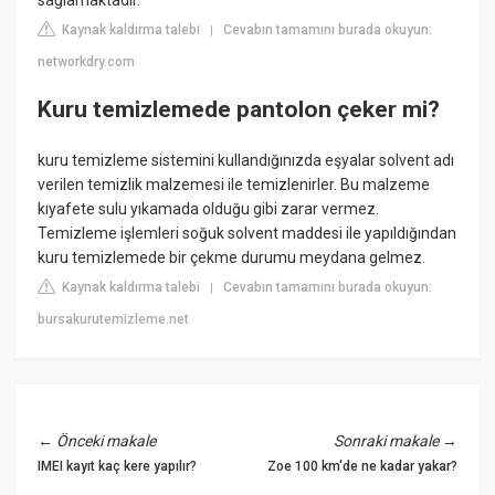
Kaynak kaldırma talebi
Cevabın tamamını burada okuyun:
|
networkdry.com
Kuru temizlemede pantolon çeker mi?
kuru temizleme sistemini kullandığınızda eşyalar solvent adı
verilen temizlik malzemesi ile temizlenirler. Bu malzeme
kıyafete sulu yıkamada olduğu gibi zarar vermez.
Temizleme işlemleri soğuk solvent maddesi ile yapıldığından
kuru temizlemede bir çekme durumu meydana gelmez.
Kaynak kaldırma talebi
Cevabın tamamını burada okuyun:
|
bursakurutemizleme.net
←
Önceki makale
Sonraki makale
→
IMEI kayıt kaç kere yapılır?
Zoe 100 km'de ne kadar yakar?