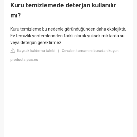
Kuru temizlemede deterjan kullanılır
mı?
Kuru temizleme bu nedenle göründüğünden daha ekolojiktir.
Ev temizlik yöntemlerinden farklı olarak yüksek miktarda su
veya deterjan gerektirmez.
Kaynak kaldırma talebi
Cevabın tamamını burada okuyun:
|
products.pcc.eu