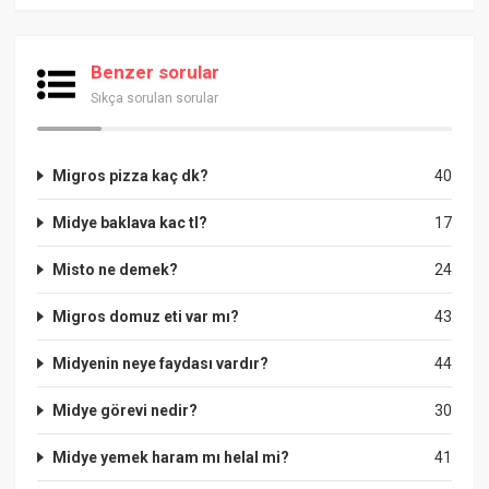
Benzer sorular
Sıkça sorulan sorular
Migros pizza kaç dk?
40
Midye baklava kac tl?
17
Misto ne demek?
24
Migros domuz eti var mı?
43
Midyenin neye faydası vardır?
44
Midye görevi nedir?
30
Midye yemek haram mı helal mi?
41