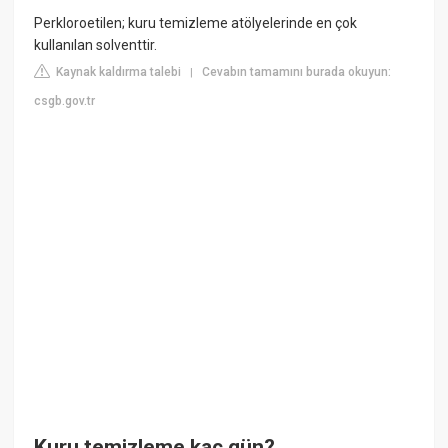
Perkloroetilen; kuru temizleme atölyelerinde en çok
kullanılan solventtir.
Kaynak kaldırma talebi
Cevabın tamamını burada okuyun:
|
csgb.gov.tr
Kuru temizleme kaç gün?