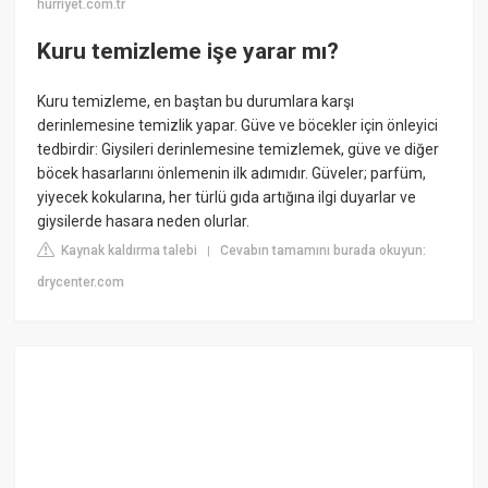
hurriyet.com.tr
Kuru temizleme işe yarar mı?
Kuru temizleme, en baştan bu durumlara karşı
derinlemesine temizlik yapar. Güve ve böcekler için önleyici
tedbirdir: Giysileri derinlemesine temizlemek, güve ve diğer
böcek hasarlarını önlemenin ilk adımıdır. Güveler; parfüm,
yiyecek kokularına, her türlü gıda artığına ilgi duyarlar ve
giysilerde hasara neden olurlar.
Kaynak kaldırma talebi
Cevabın tamamını burada okuyun:
|
drycenter.com