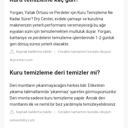
Yorgan, Yatak Örtüsü ve Perdeler için Kuru Temizleme Ne
Kadar Sürer? Dry Center, evdeki çamaşır ve kurutma
makinenizin yeterli performans veremeyeceği bu ağır
eşyaları sizin için temizlemekten mutluluk duyar. Yorgan,
battaniye ve perdelerin temizleme işlemlerinde 1-2 günlük
geri dönüş süresi yeterli olacaktır.
Kaynak kaldırma talebi
Cevabın tamamını burada okuyun:
|
drycenter.com
Kuru temizleme deri temizler mi?
Deri montların yıkanmayacağını herkes bilir. Etiketinin
yıkama talimatlarında 'yıkanmaz' işaretini görmüşsünüzdür.
Deri monta sadece kuru temizleme yapılır. Ancak deri
montlarını ılık ve nemli bir bez yardımıyla temizleyebilirsiniz.
Kaynak kaldırma talebi
Cevabın tamamını burada okuyun:
|
networkdry.com