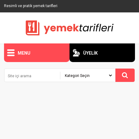
Resimli ve pratik yemek tarifleri
MENU
ÜYELİK