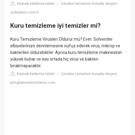
Kaynak kaldırma talebi
Cevabın tamamını burada okuyun:
|
acibadem.com.tr
Kuru temizleme iyi temizler mi?
Kuru Temizleme Virüsleri Öldürür mü? Evet. Solventler
elbiselerinize derinlemesine nüfuz ederek virüs, mikrop ve
bakterileri öldürebilirler. Ayrıca kuru temizleme makinesinin
yüksek buhar ve ısısı ortada hiç virüs ve bakteri
bırakmayacaktır.
Kaynak kaldırma talebi
Cevabın tamamını burada okuyun:
|
piroglukurutemizleme.com