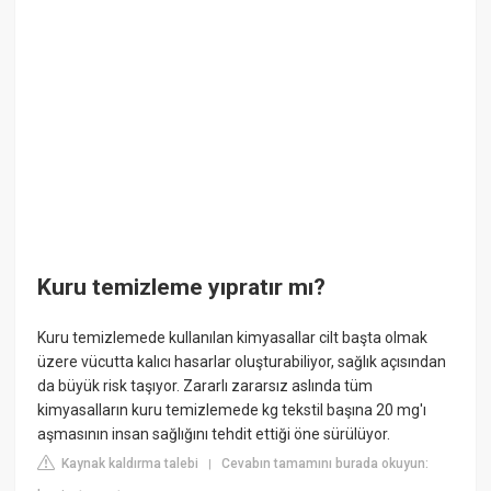
Kuru temizleme yıpratır mı?
Kuru temizlemede kullanılan kimyasallar cilt başta olmak
üzere vücutta kalıcı hasarlar oluşturabiliyor, sağlık açısından
da büyük risk taşıyor. Zararlı zararsız aslında tüm
kimyasalların kuru temizlemede kg tekstil başına 20 mg'ı
aşmasının insan sağlığını tehdit ettiği öne sürülüyor.
Kaynak kaldırma talebi
Cevabın tamamını burada okuyun:
|