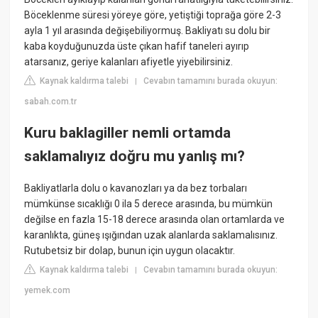
Böceklenme süresi yöreye göre, yetiştiği toprağa göre 2-3
ayla 1 yıl arasında değişebiliyormuş. Bakliyatı su dolu bir
kaba koyduğunuzda üste çıkan hafif taneleri ayırıp
atarsanız, geriye kalanları afiyetle yiyebilirsiniz.
Kaynak kaldırma talebi
Cevabın tamamını burada okuyun:
|
sabah.com.tr
Kuru baklagiller nemli ortamda
saklamalıyız doğru mu yanlış mı?
Bakliyatlarla dolu o kavanozları ya da bez torbaları
mümkünse sıcaklığı 0 ila 5 derece arasında, bu mümkün
değilse en fazla 15-18 derece arasında olan ortamlarda ve
karanlıkta, güneş ışığından uzak alanlarda saklamalısınız.
Rutubetsiz bir dolap, bunun için uygun olacaktır.
Kaynak kaldırma talebi
Cevabın tamamını burada okuyun:
|
yemek.com