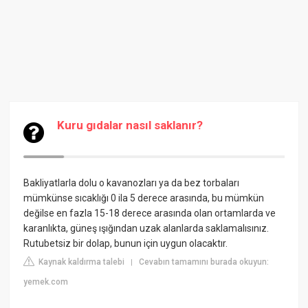
Kuru gıdalar nasıl saklanır?
Bakliyatlarla dolu o kavanozları ya da bez torbaları
mümkünse sıcaklığı 0 ila 5 derece arasında, bu mümkün
değilse en fazla 15-18 derece arasında olan ortamlarda ve
karanlıkta, güneş ışığından uzak alanlarda saklamalısınız.
Rutubetsiz bir dolap, bunun için uygun olacaktır.
Kaynak kaldırma talebi
Cevabın tamamını burada okuyun:
|
yemek.com