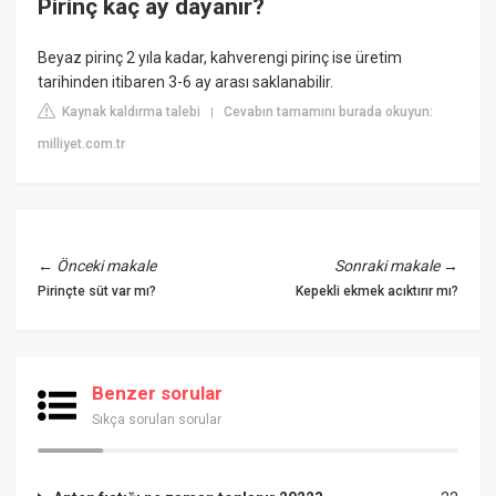
Pirinç kaç ay dayanır?
Beyaz pirinç 2 yıla kadar, kahverengi pirinç ise üretim
tarihinden itibaren 3-6 ay arası saklanabilir.
Kaynak kaldırma talebi
Cevabın tamamını burada okuyun:
|
milliyet.com.tr
←
Önceki makale
Sonraki makale
→
Pirinçte süt var mı?
Kepekli ekmek acıktırır mı?
Benzer sorular
Sıkça sorulan sorular