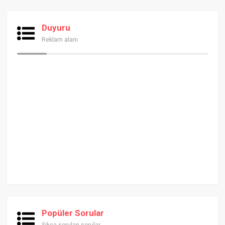
Duyuru
Reklam alanı
Popüler Sorular
Sıkça sorulan sorular