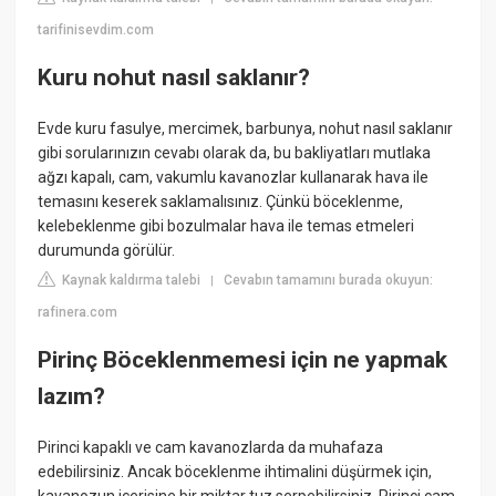
tarifinisevdim.com
Kuru nohut nasıl saklanır?
Evde kuru fasulye, mercimek, barbunya, nohut nasıl saklanır
gibi sorularınızın cevabı olarak da, bu bakliyatları mutlaka
ağzı kapalı, cam, vakumlu kavanozlar kullanarak hava ile
temasını keserek saklamalısınız. Çünkü böceklenme,
kelebeklenme gibi bozulmalar hava ile temas etmeleri
durumunda görülür.
Kaynak kaldırma talebi
Cevabın tamamını burada okuyun:
|
rafinera.com
Pirinç Böceklenmemesi için ne yapmak
lazım?
Pirinci kapaklı ve cam kavanozlarda da muhafaza
edebilirsiniz. Ancak böceklenme ihtimalini düşürmek için,
kavanozun içerisine bir miktar tuz serpebilirsiniz. Pirinci cam