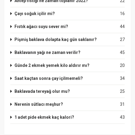
Antep fıstığı ne zaman toplanır 2022?
22
Çayı soğuk içilir mi?
16
Fıstık ağacı suyu sever mi?
44
Pişmiş baklava dolapta kaç gün saklanır?
27
Baklavanın yağı ne zaman verilir?
45
Günde 2 ekmek yemek kilo aldırır mı?
20
Saat kaçtan sonra çay içilmemeli?
34
Baklavada tereyağ olur mu?
25
Nerenin sütlacı meşhur?
31
1 adet pide ekmek kaç kalori?
43