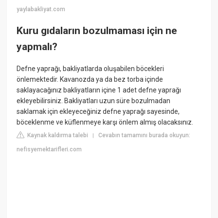
yaylabakliyat.com
Kuru gıdaların bozulmaması için ne
yapmalı?
Defne yaprağı, bakliyatlarda oluşabilen böcekleri
önlemektedir. Kavanozda ya da bez torba içinde
saklayacağınız bakliyatların içine 1 adet defne yaprağı
ekleyebilirsiniz. Bakliyatları uzun süre bozulmadan
saklamak için ekleyeceğiniz defne yaprağı sayesinde,
böceklenme ve küflenmeye karşı önlem almış olacaksınız.
Kaynak kaldırma talebi
Cevabın tamamını burada okuyun:
|
nefisyemektarifleri.com