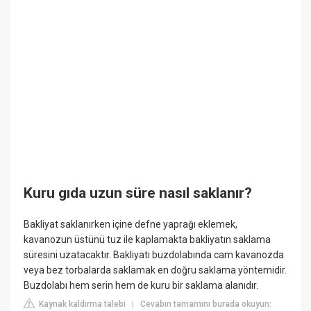
Kuru gıda uzun süre nasıl saklanır?
Bakliyat saklanırken içine defne yaprağı eklemek,
kavanozun üstünü tuz ile kaplamakta bakliyatın saklama
süresini uzatacaktır. Bakliyatı buzdolabında cam kavanozda
veya bez torbalarda saklamak en doğru saklama yöntemidir.
Buzdolabı hem serin hem de kuru bir saklama alanıdır.
Kaynak kaldırma talebi
Cevabın tamamını burada okuyun:
|