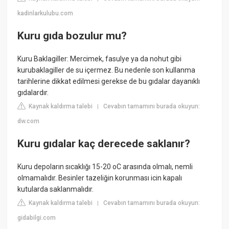
kadinlarkulubu.com
Kuru gıda bozulur mu?
Kuru Baklagiller: Mercimek, fasulye ya da nohut gibi
kurubaklagiller de su içermez. Bu nedenle son kullanma
tarihlerine dikkat edilmesi gerekse de bu gıdalar dayanıklı
gıdalardır.
Kaynak kaldırma talebi
Cevabın tamamını burada okuyun:
|
dw.com
Kuru gıdalar kaç derecede saklanır?
Kuru depoların sıcaklığı 15-20 oC arasında olmalı, nemli
olmamalıdır. Besinler tazeliğin korunması icin kapalı
kutularda saklanmalıdır.
Kaynak kaldırma talebi
Cevabın tamamını burada okuyun:
|
gidabilgi.com