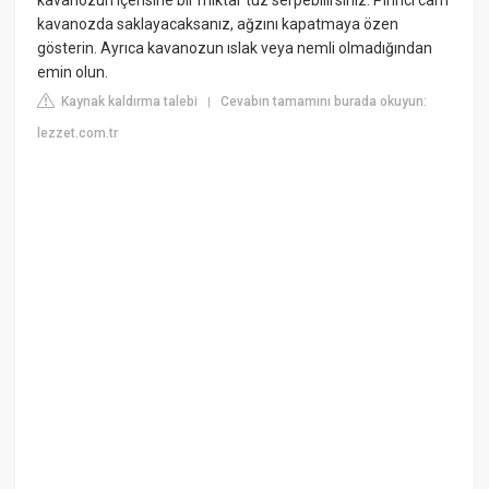
kavanozda saklayacaksanız, ağzını kapatmaya özen
gösterin. Ayrıca kavanozun ıslak veya nemli olmadığından
emin olun.
Kaynak kaldırma talebi
Cevabın tamamını burada okuyun:
|
lezzet.com.tr