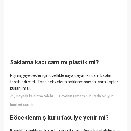
Saklama kabı cam mı plastik mi?
Pişmiş yiyecekler için özellikle ısıya dayanıklı cam kaplar
tercih edilmeli. Taze sebzelerin saklanmasında, cam kaplar
kullanılmalı.
Kaynak kaldırma talebi
Cevabın tamamını burada okuyun:
|
hurriyet.com.tr
Böceklenmiş kuru fasulye yenir mi?
Böcekleri ayıklayıp kalanları gönül rahatlığıyla tüketebilirsiniz.