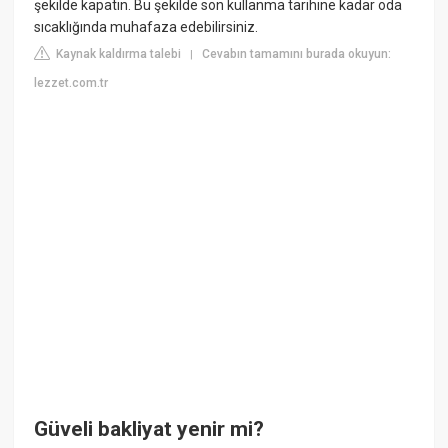
şekilde kapatın. Bu şekilde son kullanma tarihine kadar oda
sıcaklığında muhafaza edebilirsiniz.
Kaynak kaldırma talebi
Cevabın tamamını burada okuyun:
|
lezzet.com.tr
Güveli bakliyat yenir mi?