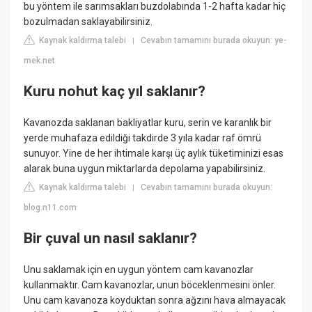
bu yöntem ile sarımsakları buzdolabında 1-2 hafta kadar hiç
bozulmadan saklayabilirsiniz.
Kaynak kaldırma talebi
Cevabın tamamını burada okuyun: ye-
|
mek.net
Kuru nohut kaç yıl saklanır?
Kavanozda saklanan bakliyatlar kuru, serin ve karanlık bir
yerde muhafaza edildiği takdirde 3 yıla kadar raf ömrü
sunuyor. Yine de her ihtimale karşı üç aylık tüketiminizi esas
alarak buna uygun miktarlarda depolama yapabilirsiniz.
Kaynak kaldırma talebi
Cevabın tamamını burada okuyun:
|
blog.n11.com
Bir çuval un nasıl saklanır?
Unu saklamak için en uygun yöntem cam kavanozlar
kullanmaktır. Cam kavanozlar, unun böceklenmesini önler.
Unu cam kavanoza koyduktan sonra ağzını hava almayacak