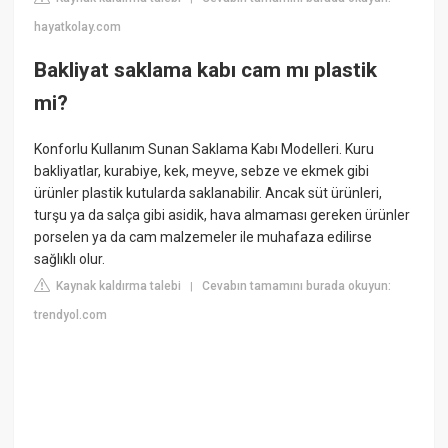
hayatkolay.com
Bakliyat saklama kabı cam mı plastik
mi?
Konforlu Kullanım Sunan Saklama Kabı Modelleri. Kuru
bakliyatlar, kurabiye, kek, meyve, sebze ve ekmek gibi
ürünler plastik kutularda saklanabilir. Ancak süt ürünleri,
turşu ya da salça gibi asidik, hava almaması gereken ürünler
porselen ya da cam malzemeler ile muhafaza edilirse
sağlıklı olur.
Kaynak kaldırma talebi
Cevabın tamamını burada okuyun:
|
trendyol.com