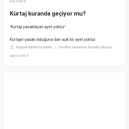
t24.com.tr
Kürtaj kuranda geçiyor mu?
'Kürtajı yasaklayan ayet yoktur'
Kürtajın yasak olduğuna dair açık bir ayet yoktur.
Kaynak kaldırma talebi
Cevabın tamamını burada okuyun:
|
agos.com.tr