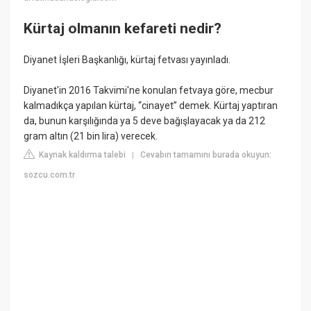
Kürtaj olmanın kefareti nedir?
Diyanet İşleri Başkanlığı, kürtaj fetvası yayınladı.
Diyanet'in 2016 Takvimi'ne konulan fetvaya göre, mecbur
kalmadıkça yapılan kürtaj, “cinayet” demek. Kürtaj yaptıran
da, bunun karşılığında ya 5 deve bağışlayacak ya da 212
gram altın (21 bin lira) verecek.
Kaynak kaldırma talebi
Cevabın tamamını burada okuyun:
|
sozcu.com.tr