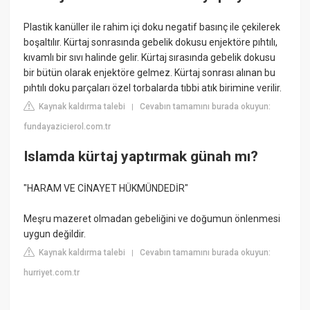
Plastik kanüller ile rahim içi doku negatif basınç ile çekilerek
boşaltılır. Kürtaj sonrasında gebelik dokusu enjektöre pıhtılı,
kıvamlı bir sıvı halinde gelir. Kürtaj sırasında gebelik dokusu
bir bütün olarak enjektöre gelmez. Kürtaj sonrası alınan bu
pıhtılı doku parçaları özel torbalarda tıbbi atık birimine verilir.
Kaynak kaldırma talebi
Cevabın tamamını burada okuyun:
|
fundayazicierol.com.tr
Islamda kürtaj yaptırmak günah mı?
"HARAM VE CİNAYET HÜKMÜNDEDİR"
Meşru mazeret olmadan gebeliğini ve doğumun önlenmesi
uygun değildir.
Kaynak kaldırma talebi
Cevabın tamamını burada okuyun:
|
hurriyet.com.tr