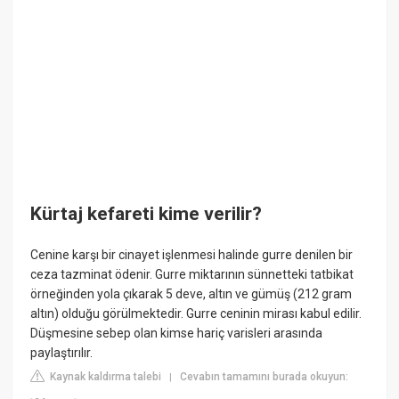
Kürtaj kefareti kime verilir?
Cenine karşı bir cinayet işlenmesi halinde gurre denilen bir
ceza tazminat ödenir. Gurre miktarının sünnetteki tatbikat
örneğinden yola çıkarak 5 deve, altın ve gümüş (212 gram
altın) olduğu görülmektedir. Gurre ceninin mirası kabul edilir.
Düşmesine sebep olan kimse hariç varisleri arasında
paylaştırılır.
Kaynak kaldırma talebi
Cevabın tamamını burada okuyun:
|