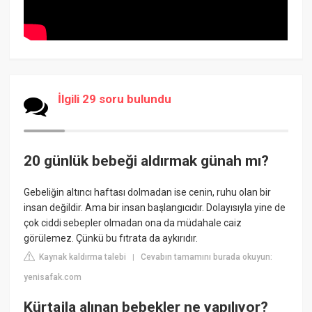
İlgili 29 soru bulundu
20 günlük bebeği aldırmak günah mı?
Gebeliğin altıncı haftası dolmadan ise cenin, ruhu olan bir
insan değildir. Ama bir insan başlangıcıdır. Dolayısıyla yine de
çok ciddi sebepler olmadan ona da müdahale caiz
görülemez. Çünkü bu fıtrata da aykırıdır.
Kaynak kaldırma talebi
Cevabın tamamını burada okuyun:
|
yenisafak.com
Kürtajla alınan bebekler ne yapılıyor?