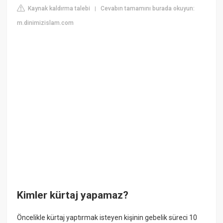
Kaynak kaldırma talebi
Cevabın tamamını burada okuyun:
|
m.dinimizislam.com
Kimler kürtaj yapamaz?
Öncelikle kürtaj yaptırmak isteyen kişinin gebelik süreci 10