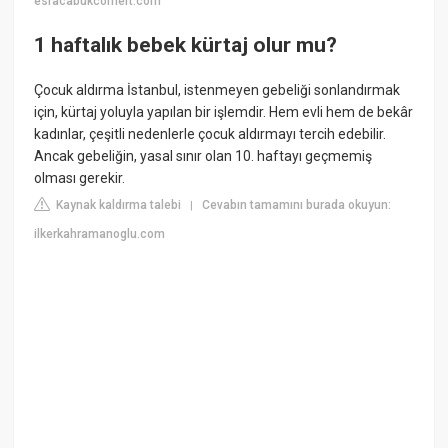
esracabukcomert.com
1 haftalık bebek kürtaj olur mu?
Çocuk aldırma İstanbul, istenmeyen gebeliği sonlandırmak
için, kürtaj yoluyla yapılan bir işlemdir. Hem evli hem de bekâr
kadınlar, çeşitli nedenlerle çocuk aldırmayı tercih edebilir.
Ancak gebeliğin, yasal sınır olan 10. haftayı geçmemiş
olması gerekir.
Kaynak kaldırma talebi
Cevabın tamamını burada okuyun:
|
ilkerkahramanoglu.com