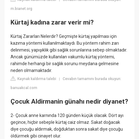
m.bianet.org
Kürtaj kadına zarar verir mi?
Kürtaj Zararları Nelerdir? Geçmişte kürtaj yapılması için
kazıma yöntemi kullanılmaktaydı. Bu yöntem rahim zarı
delinmesi, yapışıklık gibi sağlık sorunlarına sebep olmaktadır.
Ancak günümüzde kullanılan vakumlu kürtaj yöntemi,
rahimde herhangi bir sağlık sorunu meydana gelmesine
neden olmamaktadır.
Kaynak kaldırma talebi
Cevabın tamamını burada okuyun:
|
banuakcal.com
Çocuk Aldirmanin günahı nedir diyanet?
2- Çocuk anne karnında 120 günden küçük olacak. Dört ayı
geçince, hiçbir sebeple kürtaj caiz olmaz. Sakat doğacak
diye çocuğu aldırmak, doğduktan sonra sakat diye çocuğu
öldürmek gibi cinayet olur.