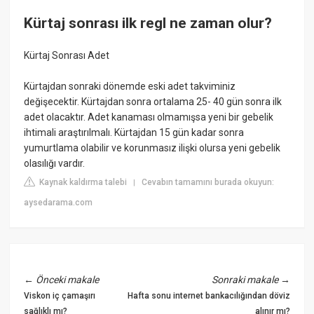
Kürtaj sonrası ilk regl ne zaman olur?
Kürtaj Sonrası Adet
Kürtajdan sonraki dönemde eski adet takviminiz
değişecektir. Kürtajdan sonra ortalama 25- 40 gün sonra ilk
adet olacaktır. Adet kanaması olmamışsa yeni bir gebelik
ihtimali araştırılmalı. Kürtajdan 15 gün kadar sonra
yumurtlama olabilir ve korunmasız ilişki olursa yeni gebelik
olasılığı vardır.
Kaynak kaldırma talebi
Cevabın tamamını burada okuyun:
|
aysedarama.com
←
Önceki makale
Sonraki makale
→
Viskon iç çamaşırı
Hafta sonu internet bankacılığından döviz
sağlıklı mı?
alınır mı?