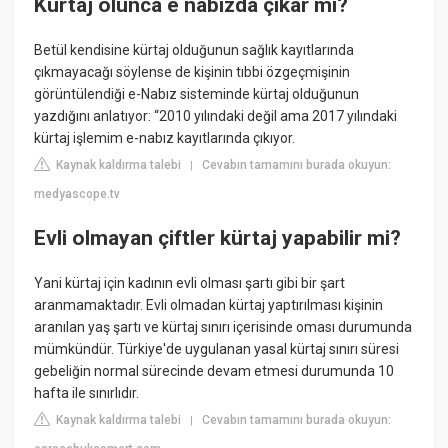
Kürtaj olunca e nabızda çıkar mı?
Betül kendisine kürtaj olduğunun sağlık kayıtlarında
çıkmayacağı söylense de kişinin tıbbi özgeçmişinin
görüntülendiği e-Nabız sisteminde kürtaj olduğunun
yazdığını anlatıyor: “2010 yılındaki değil ama 2017 yılındaki
kürtaj işlemim e-nabız kayıtlarında çıkıyor.
Kaynak kaldırma talebi
Cevabın tamamını burada okuyun:
|
medyascope.tv
Evli olmayan çiftler kürtaj yapabilir mi?
Yani kürtaj için kadının evli olması şartı gibi bir şart
aranmamaktadır. Evli olmadan kürtaj yaptırılması kişinin
aranılan yaş şartı ve kürtaj sınırı içerisinde oması durumunda
mümkündür. Türkiye'de uygulanan yasal kürtaj sınırı süresi
gebeliğin normal sürecinde devam etmesi durumunda 10
hafta ile sınırlıdır.
Kaynak kaldırma talebi
Cevabın tamamını burada okuyun:
|