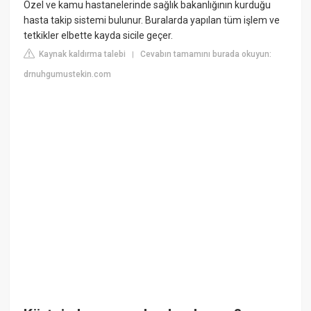
Özel ve kamu hastanelerinde sağlık bakanlığının kurduğu
hasta takip sistemi bulunur. Buralarda yapılan tüm işlem ve
tetkikler elbette kayda sicile geçer.
Kaynak kaldırma talebi
Cevabın tamamını burada okuyun:
|
drnuhgumustekin.com