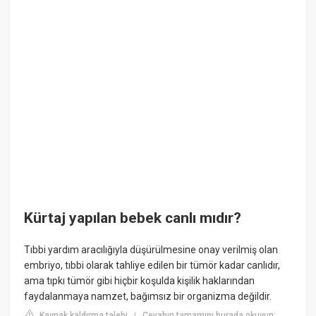
Kürtaj yapılan bebek canlı mıdır?
Tıbbi yardım aracılığıyla düşürülmesine onay verilmiş olan
embriyo, tıbbi olarak tahliye edilen bir tümör kadar canlıdır,
ama tıpkı tümör gibi hiçbir koşulda kişilik haklarından
faydalanmaya namzet, bağımsız bir organizma değildir.
Kaynak kaldırma talebi
Cevabın tamamını burada okuyun:
|