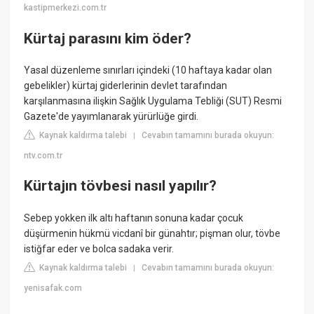
kastipmerkezi.com.tr
Kürtaj parasını kim öder?
Yasal düzenleme sınırları içindeki (10 haftaya kadar olan
gebelikler) kürtaj giderlerinin devlet tarafından
karşılanmasına ilişkin Sağlık Uygulama Tebliği (SUT) Resmi
Gazete'de yayımlanarak yürürlüğe girdi.
Kaynak kaldırma talebi
Cevabın tamamını burada okuyun:
|
ntv.com.tr
Kürtajın tövbesi nasıl yapılır?
Sebep yokken ilk altı haftanın sonuna kadar çocuk
düşürmenin hükmü vicdanî bir günahtır; pişman olur, tövbe
istiğfar eder ve bolca sadaka verir.
Kaynak kaldırma talebi
Cevabın tamamını burada okuyun:
|
yenisafak.com