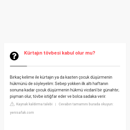
Kürtajın tövbesi kabul olur mu?
Birkaç kelime ile kürtajın ya da kasten çocuk düşürmenin
hükmünü de söyleyelim: Sebep yokken ilk altı haftanın
sonuna kadar çocuk düşürmenin hükmü vicdanî bir günahtır;
pişman olur, tövbe istiğfar eder ve bolca sadaka verir.
Kaynak kaldırma talebi
Cevabın tamamını burada okuyun:
|
yenisafak.com