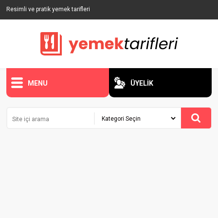
Resimli ve pratik yemek tarifleri
MENU
ÜYELİK