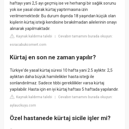
haftayı yani 2,5 ayı geçmiş ise ve herhangi bir sağlık sorunu
yok ise yasal olarak kürtaj yaptırmasına izin
verilmemektedir. Bu durum dışında 18 yaşından küçük olan
kişilerin kürtaj isteği kendisine bırakılmadan ailelerinin onayı
alınarak yapılmaktadır.
Kaynak kaldırma talebi
Cevabın tamamını burada okuyun:
|
esracabukcomert.com
Kürtaj en son ne zaman yapılır?
Türkiye'de yasal kürtaj süresi 10 hafta yani 2.5 aylıktır. 2,5
aylıktan daha büyük hamilelikler hasta isteği ile
sonlandırılmaz. Sadece tıbbi gereklilikler varsa kürtaj
yapılabilir. Hasta için en iyi kürtaj haftası 5 haftada yapılandır.
Kaynak kaldırma talebi
Cevabın tamamını burada okuyun:
|
aylauckuyu.com
Özel hastanede kürtaj sicile işler mi?