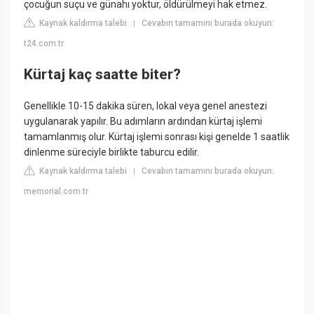
çocuğun suçu ve günahı yoktur, öldürülmeyi hak etmez.
Kaynak kaldırma talebi
Cevabın tamamını burada okuyun:
|
t24.com.tr
Kürtaj kaç saatte biter?
Genellikle 10-15 dakika süren, lokal veya genel anestezi
uygulanarak yapılır. Bu adımların ardından kürtaj işlemi
tamamlanmış olur. Kürtaj işlemi sonrası kişi genelde 1 saatlik
dinlenme süreciyle birlikte taburcu edilir.
Kaynak kaldırma talebi
Cevabın tamamını burada okuyun:
|
memorial.com.tr