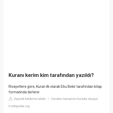
Kuranı kerim kim tarafından yazıldı?
Rivayetlere göre, Kuran ilk olarak Ebu Bekir tarafından kitap
formatında derlenir.
Kaynak kaldırma talebi
Cevabın tamamını burada okuyun:
|
tr.wikipedia.org