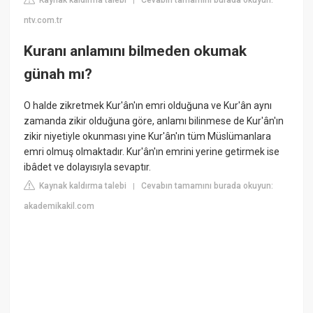
Kaynak kaldırma talebi
Cevabın tamamını burada okuyun:
|
ntv.com.tr
Kuranı anlamını bilmeden okumak
günah mı?
O halde zikretmek Kur'ân'ın emri olduğuna ve Kur'ân aynı
zamanda zikir olduğuna göre, anlamı bilinmese de Kur'ân'ın
zikir niyetiyle okunması yine Kur'ân'ın tüm Müslümanlara
emri olmuş olmaktadır. Kur'ân'ın emrini yerine getirmek ise
ibâdet ve dolayısıyla sevaptır.
Kaynak kaldırma talebi
Cevabın tamamını burada okuyun:
|
akademikakil.com