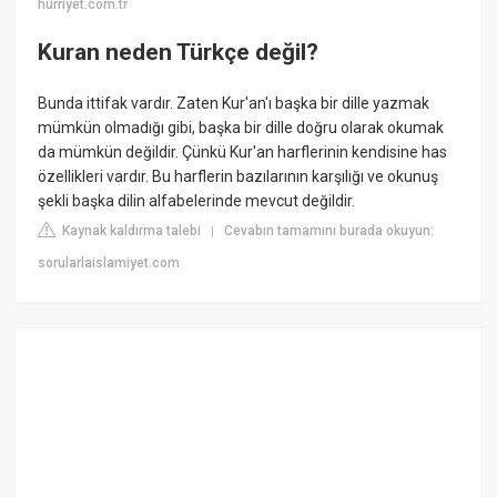
hurriyet.com.tr
Kuran neden Türkçe değil?
Bunda ittifak vardır. Zaten Kur'an'ı başka bir dille yazmak
mümkün olmadığı gibi, başka bir dille doğru olarak okumak
da mümkün değildir. Çünkü Kur'an harflerinin kendisine has
özellikleri vardır. Bu harflerin bazılarının karşılığı ve okunuş
şekli başka dilin alfabelerinde mevcut değildir.
Kaynak kaldırma talebi
Cevabın tamamını burada okuyun:
|
sorularlaislamiyet.com