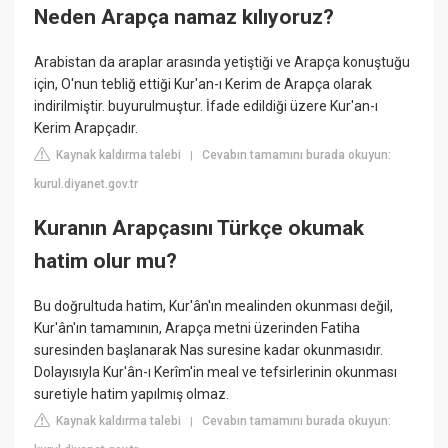
Neden Arapça namaz kılıyoruz?
Arabistan da araplar arasında yetiştiği ve Arapça konuştuğu
için, O'nun tebliğ ettiği Kur'an-ı Kerim de Arapça olarak
indirilmiştir. buyurulmuştur. İfade edildiği üzere Kur'an-ı
Kerim Arapçadır.
Kaynak kaldırma talebi
Cevabın tamamını burada okuyun:
|
kurul.diyanet.gov.tr
Kuranın Arapçasını Türkçe okumak
hatim olur mu?
Bu doğrultuda hatim, Kur'ân'ın mealinden okunması değil,
Kur'ân'ın tamamının, Arapça metni üzerinden Fatiha
suresinden başlanarak Nas suresine kadar okunmasıdır.
Dolayısıyla Kur'ân-ı Kerîm'in meal ve tefsirlerinin okunması
suretiyle hatim yapılmış olmaz.
Kaynak kaldırma talebi
Cevabın tamamını burada okuyun:
|