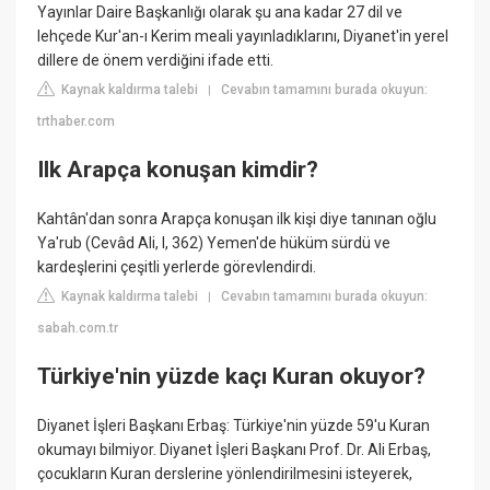
Yayınlar Daire Başkanlığı olarak şu ana kadar 27 dil ve
lehçede Kur'an-ı Kerim meali yayınladıklarını, Diyanet'in yerel
dillere de önem verdiğini ifade etti.
Kaynak kaldırma talebi
Cevabın tamamını burada okuyun:
|
trthaber.com
Ilk Arapça konuşan kimdir?
Kahtân'dan sonra Arapça konuşan ilk kişi diye tanınan oğlu
Ya'rub (Cevâd Ali, I, 362) Yemen'de hüküm sürdü ve
kardeşlerini çeşitli yerlerde görevlendirdi.
Kaynak kaldırma talebi
Cevabın tamamını burada okuyun:
|
sabah.com.tr
Türkiye'nin yüzde kaçı Kuran okuyor?
Diyanet İşleri Başkanı Erbaş: Türkiye'nin yüzde 59'u Kuran
okumayı bilmiyor. Diyanet İşleri Başkanı Prof. Dr. Ali Erbaş,
çocukların Kuran derslerine yönlendirilmesini isteyerek,