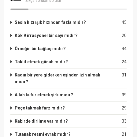
Sıkça sorulan sorular
Sesin hızı ışık hızından fazla mıdır?
45
Kök 9 irrasyonel bir sayı mıdır?
20
Örneğin bir bağlaç mıdır?
44
Taklit etmek günah mıdır?
24
Kadın bir yere giderken eşinden izin almalı
31
mıdır?
Allah küfür etmek şirk mıdır?
39
Peçe takmak farz mıdır?
29
Kabirde dirilme var mıdır?
33
Tutanak resmi evrak mıdır?
21