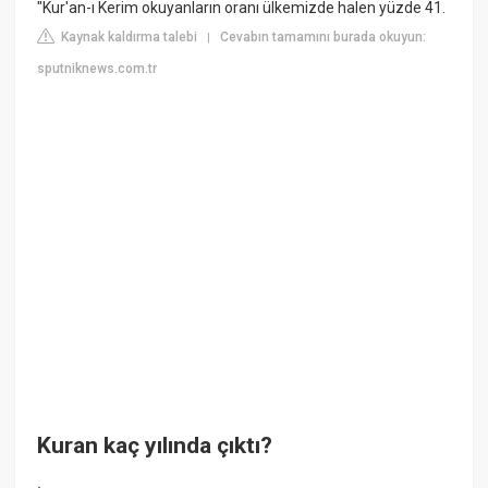
"Kur'an-ı Kerim okuyanların oranı ülkemizde halen yüzde 41.
Kaynak kaldırma talebi
Cevabın tamamını burada okuyun:
|
sputniknews.com.tr
Kuran kaç yılında çıktı?