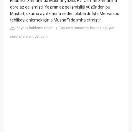
Ebubekir zamanında Mushaf yazısı, Hz. Osman zamanına
göre az gelişmişti. Yazının az gelişmişliği yüzünden bu
Mushaf, okuma ayrılıklarına neden olabilirdi. İşte Mervan bu
tehlikeyi önlemek için o Mushaf'ı da imha etmiştir.
Kaynak kaldırma talebi
Cevabın tamamını burada okuyun:
|
sorularlaislamiyet.com