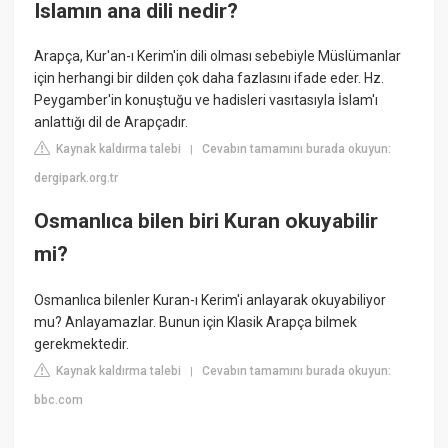
Islamın ana dili nedir?
Arapça, Kur'an-ı Kerim'in dili olması sebebiyle Müslümanlar
için herhangi bir dilden çok daha fazlasını ifade eder. Hz.
Peygamber'in konuştuğu ve hadisleri vasıtasıyla İslam'ı
anlattığı dil de Arapçadır.
Kaynak kaldırma talebi
Cevabın tamamını burada okuyun:
|
dergipark.org.tr
Osmanlıca bilen biri Kuran okuyabilir
mi?
Osmanlıca bilenler Kuran-ı Kerim'i anlayarak okuyabiliyor
mu? Anlayamazlar. Bunun için Klasik Arapça bilmek
gerekmektedir.
Kaynak kaldırma talebi
Cevabın tamamını burada okuyun:
|
bbc.com