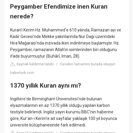
Peygamber Efendimize inen Kuran
nerede?
Kuran'ı Kerim Hz. Muhammed'e 610 yılında, Ramazan ayı ve
Kadir Gecesi'nde Mekke yakınlarında Nur Dağı üzerindeki
Hira Mağarası'nda inzivada iken indirilmeye başlamıştır. Hz.
Peygamber, ramazanın Allah'ın isimlerinden biri olduğunu
ifade buyurmuştur (Buhârî, İman, 28).
Kaynak kaldırma talebi
Cevabın tamamını burada okuyun:
|
haberturk.com
1370 yıllık Kuran aynı mı?
İngiltere'de Birmingham Üniversitesi'nde bulunan
elyazmalarının en az 1370 yıllık olduğu yapılan karbon
testiyle belirlendi. İngiliz yayın kurumu BBC'nin haberine
göre, Kur'an-ı Kerim'e ait sayfalar yaklaşık 100 yıl boyunca
üniversite kütüphanesinde fark edilmedi.