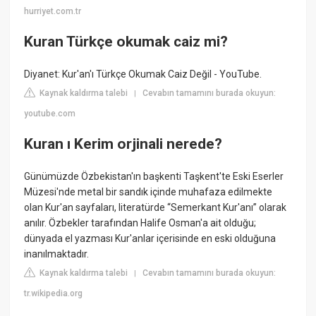
hurriyet.com.tr
Kuran Türkçe okumak caiz mi?
Diyanet: Kur'an'ı Türkçe Okumak Caiz Değil - YouTube.
Kaynak kaldırma talebi
Cevabın tamamını burada okuyun:
|
youtube.com
Kuran ı Kerim orjinali nerede?
Günümüzde Özbekistan'ın başkenti Taşkent'te Eski Eserler
Müzesi'nde metal bir sandık içinde muhafaza edilmekte
olan Kur'an sayfaları, literatürde “Semerkant Kur'anı” olarak
anılır. Özbekler tarafından Halife Osman'a ait olduğu;
dünyada el yazması Kur'anlar içerisinde en eski olduğuna
inanılmaktadır.
Kaynak kaldırma talebi
Cevabın tamamını burada okuyun:
|
tr.wikipedia.org