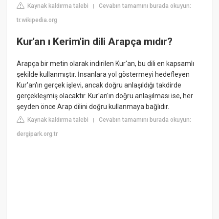
Kaynak kaldırma talebi
Cevabın tamamını burada okuyun:
|
tr.wikipedia.org
Kur'an ı Kerim'in dili Arapça mıdır?
Arapça bir metin olarak indirilen Kur'an, bu dili en kapsamlı
şekilde kullanmıştır. İnsanlara yol göstermeyi hedefleyen
Kur'an'ın gerçek işlevi, ancak doğru anlaşıldığı takdirde
gerçekleşmiş olacaktır. Kur'an'ın doğru anlaşılması ise, her
şeyden önce Arap dilini doğru kullanmaya bağlıdır.
Kaynak kaldırma talebi
Cevabın tamamını burada okuyun:
|
dergipark.org.tr