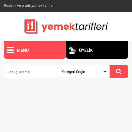
Resimli ve pratik yemek tarifleri
MENU
ÜYELİK