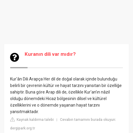
Kuranın dili var mıdır?
Kur'ân Dili Arapça
Her dil de doğal olarak içinde bulunduğu
belirli bir çevrenin kültür ve hayat tarzını yansıtan bir özelliğe
sahiptir. Buna göre Arap dili de, özellikle Kur'an'ın nâzil
olduğu dönemdeki Hicaz bölgesinin dilsel ve kültürel
özelliklerini ve o dönemde yaşanan hayat tarzını
yansıtmaktadır.
Kaynak kaldırma talebi
Cevabın tamamını burada okuyun:
|
dergipark.org.tr