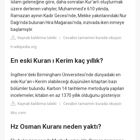
İslam geleneğine göre, daha sonraları Kur'an'ı oluşturmak
üzere derlenen vahiyler, Muhammed'e 610 yılında,
Ramazan ayının Kadir Gecesi'nde, Mekke yakınlarındaki Nur
Dağı'nda bulunan Hira Mağarası'nda, inzivada iken inmeye
başlamıştır.
Kaynak kaldırma talebi
Cevabın tamamını burada okuyun:
|
tr.wikipedia.org
En eski Kuran ı Kerim kaç yıllık?
İngiltere'deki Birmingham Üniversitesi'nde dünyadaki en
eski Kur'an-ı Kerim olabileceği düşünülen kitaptan bazı
bölümler bulundu. Karbon 14 tarihleme metoduyla yapılan
incelemeler, kitabın en az 1370 yıllık olduğunu gösteriyor.
Kaynak kaldırma talebi
Cevabın tamamını burada okuyun:
|
bbc.com
Hz Osman Kuranı neden yaktı?