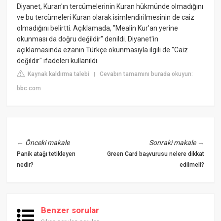
Diyanet, Kuran'ın tercümelerinin Kuran hükmünde olmadığını
ve bu tercümeleri Kuran olarak isimlendirilmesinin de caiz
olmadığını belirtti. Açıklamada, "Mealin Kur'an yerine
okunması da doğru değildir" denildi. Diyanet'in
açıklamasında ezanın Türkçe okunmasıyla ilgili de "Caiz
değildir" ifadeleri kullanıldı.
Kaynak kaldırma talebi
Cevabın tamamını burada okuyun:
|
bbc.com
←
Önceki makale
Sonraki makale
→
Panik atağı tetikleyen
Green Card başvurusu nelere dikkat
nedir?
edilmeli?
Benzer sorular