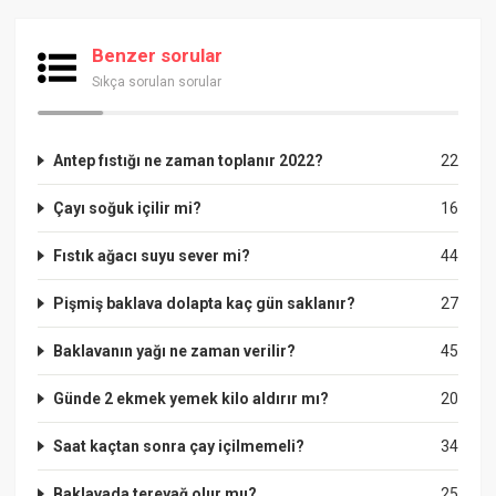
Benzer sorular
Sıkça sorulan sorular
Antep fıstığı ne zaman toplanır 2022?
22
Çayı soğuk içilir mi?
16
Fıstık ağacı suyu sever mi?
44
Pişmiş baklava dolapta kaç gün saklanır?
27
Baklavanın yağı ne zaman verilir?
45
Günde 2 ekmek yemek kilo aldırır mı?
20
Saat kaçtan sonra çay içilmemeli?
34
Baklavada tereyağ olur mu?
25