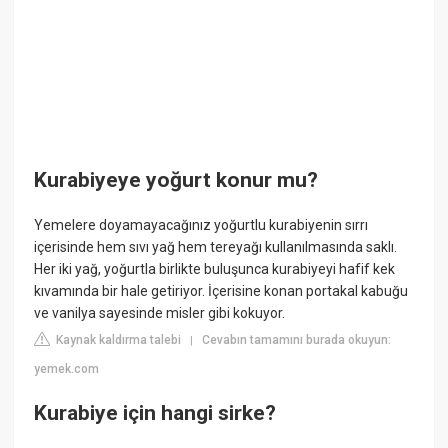
Kurabiyeye yoğurt konur mu?
Yemelere doyamayacağınız yoğurtlu kurabiyenin sırrı
içerisinde hem sıvı yağ hem tereyağı kullanılmasında saklı.
Her iki yağ, yoğurtla birlikte buluşunca kurabiyeyi hafif kek
kıvamında bir hale getiriyor. İçerisine konan portakal kabuğu
ve vanilya sayesinde misler gibi kokuyor.
Kaynak kaldırma talebi
Cevabın tamamını burada okuyun:
|
yemek.com
Kurabiye için hangi sirke?