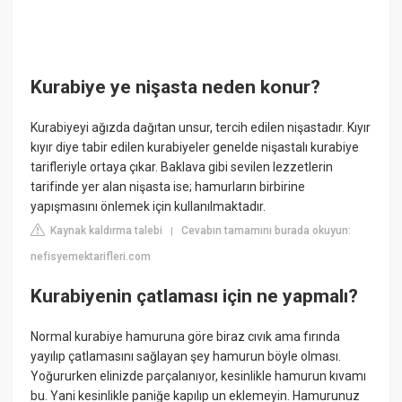
Kurabiye ye nişasta neden konur?
Kurabiyeyi ağızda dağıtan unsur, tercih edilen nişastadır. Kıyır
kıyır diye tabir edilen kurabiyeler genelde nişastalı kurabiye
tarifleriyle ortaya çıkar. Baklava gibi sevilen lezzetlerin
tarifinde yer alan nişasta ise; hamurların birbirine
yapışmasını önlemek için kullanılmaktadır.
Kaynak kaldırma talebi
Cevabın tamamını burada okuyun:
|
nefisyemektarifleri.com
Kurabiyenin çatlaması için ne yapmalı?
Normal kurabiye hamuruna göre biraz cıvık ama fırında
yayılıp çatlamasını sağlayan şey hamurun böyle olması.
Yoğururken elinizde parçalanıyor, kesinlikle hamurun kıvamı
bu. Yani kesinlikle paniğe kapılıp un eklemeyin. Hamurunuz