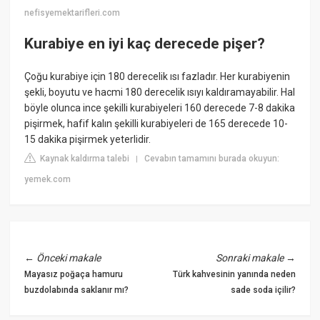
nefisyemektarifleri.com
Kurabiye en iyi kaç derecede pişer?
Çoğu kurabiye için 180 derecelik ısı fazladır. Her kurabiyenin
şekli, boyutu ve hacmi 180 derecelik ısıyı kaldıramayabilir. Hal
böyle olunca ince şekilli kurabiyeleri 160 derecede 7-8 dakika
pişirmek, hafif kalın şekilli kurabiyeleri de 165 derecede 10-
15 dakika pişirmek yeterlidir.
Kaynak kaldırma talebi
Cevabın tamamını burada okuyun:
|
yemek.com
←
Önceki makale
Sonraki makale
→
Mayasız poğaça hamuru
Türk kahvesinin yanında neden
buzdolabında saklanır mı?
sade soda içilir?