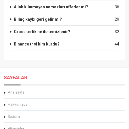
Allah kılınmayan namazları affeder mi?
36
Bilinç kaybı geri gelir mi?
29
Crocs terlik ne ile temizlenir?
32
Binance tr yi kim kurdu?
44
SAYFALAR
Ana sayfa
Hakkimizda
İletişim
Vitaminler