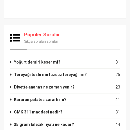
Popüler Sorular
Sıkça sorulan sorular
Yoğurt demiri keser mi?
31
Tereyağı tuzlu mu tuzsuz tereyağı mı?
25
Diyette ananas ne zaman yenir?
23
Kararan patates zararlı mı?
41
CMK 311 maddesi nedir?
31
35 gram bilezik fiyatı ne kadar?
44