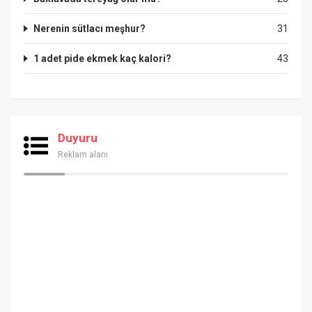
Nerenin sütlacı meşhur?
31
1 adet pide ekmek kaç kalori?
43
Duyuru
Reklam alanı