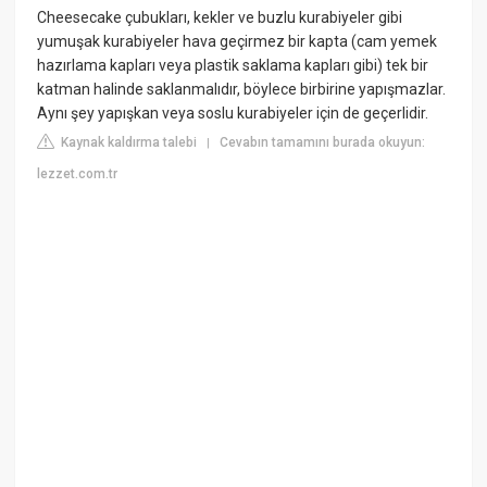
Cheesecake çubukları, kekler ve buzlu kurabiyeler gibi
yumuşak kurabiyeler hava geçirmez bir kapta (cam yemek
hazırlama kapları veya plastik saklama kapları gibi) tek bir
katman halinde saklanmalıdır, böylece birbirine yapışmazlar.
Aynı şey yapışkan veya soslu kurabiyeler için de geçerlidir.
Kaynak kaldırma talebi
Cevabın tamamını burada okuyun:
|
lezzet.com.tr