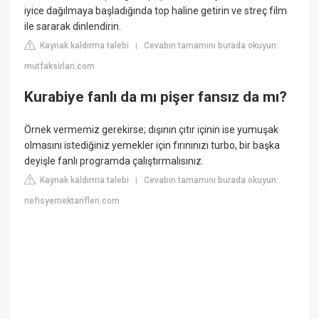
iyice dağılmaya başladığında top haline getirin ve streç film
ile sararak dinlendirin.
Kaynak kaldırma talebi
Cevabın tamamını burada okuyun:
|
mutfaksirlari.com
Kurabiye fanlı da mı pişer fansız da mı?
Örnek vermemiz gerekirse; dışının çıtır içinin ise yumuşak
olmasını istediğiniz yemekler için fırınınızı turbo, bir başka
deyişle fanlı programda çalıştırmalısınız.
Kaynak kaldırma talebi
Cevabın tamamını burada okuyun:
|
nefisyemektarifleri.com