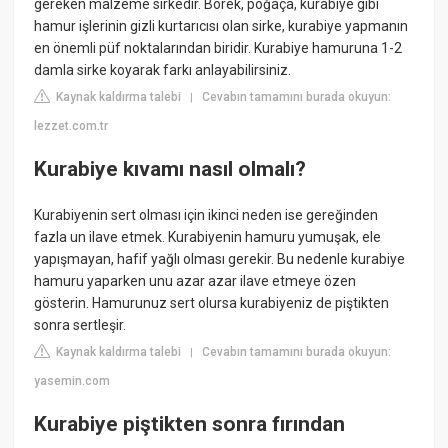
gereken malzeme sirkedir. Börek, poğaça, kurabiye gibi
hamur işlerinin gizli kurtarıcısı olan sirke, kurabiye yapmanın
en önemli püf noktalarından biridir. Kurabiye hamuruna 1-2
damla sirke koyarak farkı anlayabilirsiniz.
Kaynak kaldırma talebi
Cevabın tamamını burada okuyun:
|
lezzet.com.tr
Kurabiye kıvamı nasıl olmalı?
Kurabiyenin sert olması için ikinci neden ise gereğinden
fazla un ilave etmek. Kurabiyenin hamuru yumuşak, ele
yapışmayan, hafif yağlı olması gerekir. Bu nedenle kurabiye
hamuru yaparken unu azar azar ilave etmeye özen
gösterin. Hamurunuz sert olursa kurabiyeniz de piştikten
sonra sertleşir.
Kaynak kaldırma talebi
Cevabın tamamını burada okuyun:
|
yasemin.com
Kurabiye piştikten sonra fırından