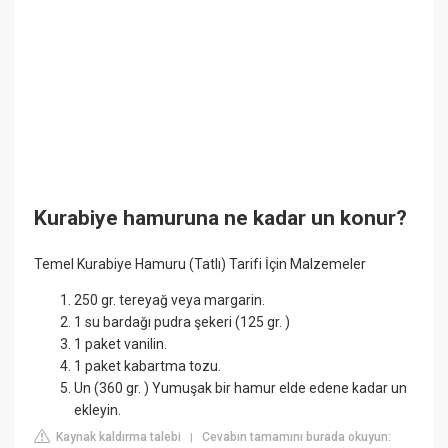
Kurabiye hamuruna ne kadar un konur?
Temel Kurabiye Hamuru (Tatlı) Tarifi İçin Malzemeler
250 gr. tereyağ veya margarin.
1 su bardağı pudra şekeri (125 gr. )
1 paket vanilin.
1 paket kabartma tozu.
Un (360 gr. ) Yumuşak bir hamur elde edene kadar un
ekleyin.
Kaynak kaldırma talebi
Cevabın tamamını burada okuyun:
|