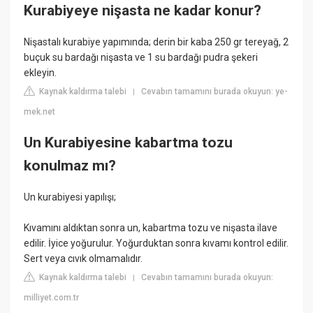
Kurabiyeye nişasta ne kadar konur?
Nişastalı kurabiye yapımında; derin bir kaba 250 gr tereyağ, 2
buçuk su bardağı nişasta ve 1 su bardağı pudra şekeri
ekleyin.
Kaynak kaldırma talebi
Cevabın tamamını burada okuyun: ye-
|
mek.net
Un Kurabiyesine kabartma tozu
konulmaz mı?
Un kurabiyesi yapılışı;
Kıvamını aldıktan sonra un, kabartma tozu ve nişasta ilave
edilir. İyice yoğurulur. Yoğurduktan sonra kıvamı kontrol edilir.
Sert veya cıvık olmamalıdır.
Kaynak kaldırma talebi
Cevabın tamamını burada okuyun:
|
milliyet.com.tr