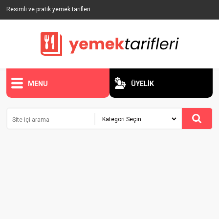
Resimli ve pratik yemek tarifleri
MENU
ÜYELİK