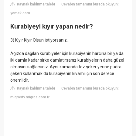
Kaynak kaldırma talebi
Cevabın tamamını burada okuyun:
|
yemek.com
Kurabiyeyi kıyır yapan nedir?
3) Kıyır Kıyır Olsun İstiyorsanız…
Ağızda dağılan kurabiyeler için kurabiyenin harcına bir ya da
iki damla kadar sirke damlatırsanız kurabiyelerin daha güzel
olmasını sağlarsınız. Aynı zamanda toz şeker yerine pudra
şekeri kullanmak da kurabiyenin kıvamı için son derece
önemlidir.
Kaynak kaldırma talebi
Cevabın tamamını burada okuyun:
|
migrostv.migros.com.tr