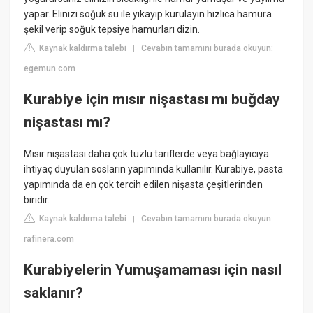
yapar. Elinizi soğuk su ile yıkayıp kurulayın hızlıca hamura
şekil verip soğuk tepsiye hamurları dizin.
Kaynak kaldırma talebi
Cevabın tamamını burada okuyun:
|
egemun.com
Kurabiye için mısır nişastası mı buğday
nişastası mı?
Mısır nişastası daha çok tuzlu tariflerde veya bağlayıcıya
ihtiyaç duyulan sosların yapımında kullanılır. Kurabiye, pasta
yapımında da en çok tercih edilen nişasta çeşitlerinden
biridir.
Kaynak kaldırma talebi
Cevabın tamamını burada okuyun:
|
rafinera.com
Kurabiyelerin Yumuşamaması için nasıl
saklanır?