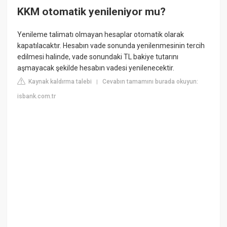
KKM otomatik yenileniyor mu?
Yenileme talimatı olmayan hesaplar otomatik olarak
kapatılacaktır. Hesabın vade sonunda yenilenmesinin tercih
edilmesi halinde, vade sonundaki TL bakiye tutarını
aşmayacak şekilde hesabın vadesi yenilenecektir.
Kaynak kaldırma talebi
Cevabın tamamını burada okuyun:
|
isbank.com.tr