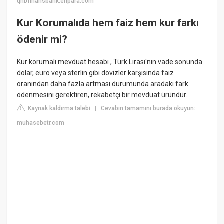
qnbfinansbank.enpara.com
Kur Korumalıda hem faiz hem kur farkı
ödenir mi?
Kur korumalı mevduat hesabı , Türk Lirası'nın vade sonunda
dolar, euro veya sterlin gibi dövizler karşısında faiz
oranından daha fazla artması durumunda aradaki fark
ödenmesini gerektiren, rekabetçi bir mevduat üründür.
Kaynak kaldırma talebi
Cevabın tamamını burada okuyun:
|
muhasebetr.com