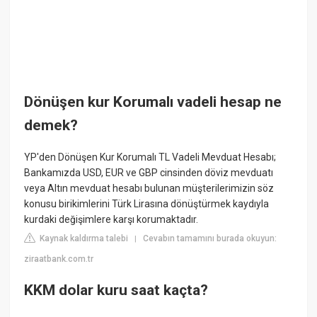
Dönüşen kur Korumalı vadeli hesap ne
demek?
YP'den Dönüşen Kur Korumalı TL Vadeli Mevduat Hesabı;
Bankamızda USD, EUR ve GBP cinsinden döviz mevduatı
veya Altın mevduat hesabı bulunan müşterilerimizin söz
konusu birikimlerini Türk Lirasına dönüştürmek kaydıyla
kurdaki değişimlere karşı korumaktadır.
Kaynak kaldırma talebi
Cevabın tamamını burada okuyun:
|
ziraatbank.com.tr
KKM dolar kuru saat kaçta?