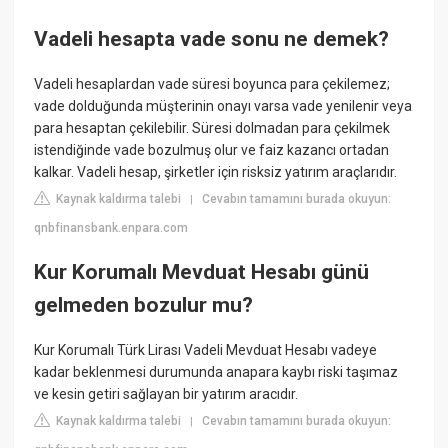
Vadeli hesapta vade sonu ne demek?
Vadeli hesaplardan vade süresi boyunca para çekilemez;
vade dolduğunda müşterinin onayı varsa vade yenilenir veya
para hesaptan çekilebilir. Süresi dolmadan para çekilmek
istendiğinde vade bozulmuş olur ve faiz kazancı ortadan
kalkar. Vadeli hesap, şirketler için risksiz yatırım araçlarıdır.
Kaynak kaldırma talebi
Cevabın tamamını burada okuyun:
|
qnbfinansbank.enpara.com
Kur Korumalı Mevduat Hesabı günü
gelmeden bozulur mu?
Kur Korumalı Türk Lirası Vadeli Mevduat Hesabı vadeye
kadar beklenmesi durumunda anapara kaybı riski taşımaz
ve kesin getiri sağlayan bir yatırım aracıdır.
Kaynak kaldırma talebi
Cevabın tamamını burada okuyun:
|