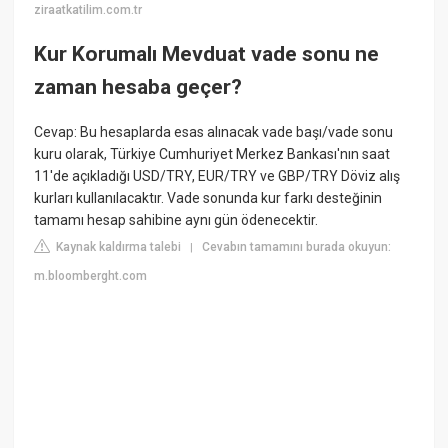
ziraatkatilim.com.tr
Kur Korumalı Mevduat vade sonu ne
zaman hesaba geçer?
Cevap: Bu hesaplarda esas alınacak vade başı/vade sonu
kuru olarak, Türkiye Cumhuriyet Merkez Bankası'nın saat
11'de açıkladığı USD/TRY, EUR/TRY ve GBP/TRY Döviz alış
kurları kullanılacaktır. Vade sonunda kur farkı desteğinin
tamamı hesap sahibine aynı gün ödenecektir.
Kaynak kaldırma talebi
Cevabın tamamını burada okuyun:
|
m.bloomberght.com