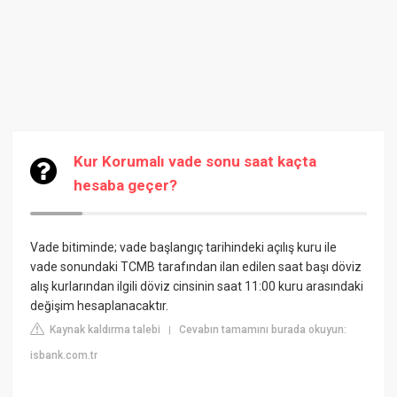
Kur Korumalı vade sonu saat kaçta
hesaba geçer?
Vade bitiminde; vade başlangıç tarihindeki açılış kuru ile
vade sonundaki TCMB tarafından ilan edilen saat başı döviz
alış kurlarından ilgili döviz cinsinin saat 11:00 kuru arasındaki
değişim hesaplanacaktır.
Kaynak kaldırma talebi
Cevabın tamamını burada okuyun:
|
isbank.com.tr