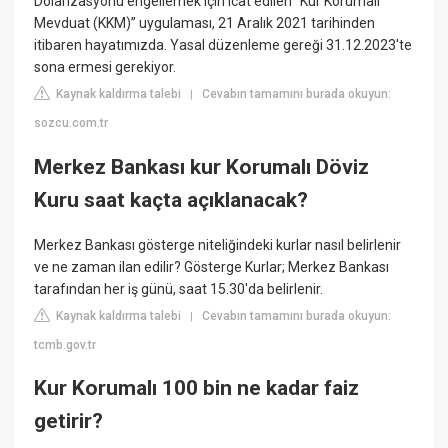
Dolarizasyonu engellemek için icat edilen “Kur Korumalı
Mevduat (KKM)” uygulaması, 21 Aralık 2021 tarihinden
itibaren hayatımızda. Yasal düzenleme gereği 31.12.2023'te
sona ermesi gerekiyor.
Kaynak kaldırma talebi
Cevabın tamamını burada okuyun:
|
sozcu.com.tr
Merkez Bankası kur Korumalı Döviz
Kuru saat kaçta açıklanacak?
Merkez Bankası gösterge niteliğindeki kurlar nasıl belirlenir
ve ne zaman ilan edilir? Gösterge Kurlar; Merkez Bankası
tarafından her iş günü, saat 15.30'da belirlenir.
Kaynak kaldırma talebi
Cevabın tamamını burada okuyun:
|
tcmb.gov.tr
Kur Korumalı 100 bin ne kadar faiz
getirir?