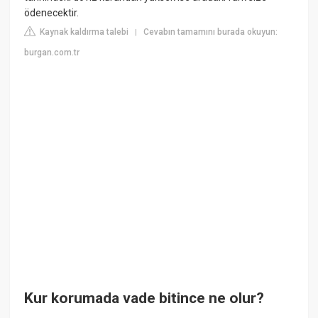
ödenecektir.
Kaynak kaldırma talebi
Cevabın tamamını burada okuyun:
|
burgan.com.tr
Kur korumada vade bitince ne olur?