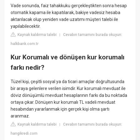
Vade sonunda, faiz tahakkuku gerçekleştikten sonra hesap
otomatik kapama ile kapatılarak, bakiye vadesiz hesaba
aktarılacak olup yeniden vade uzatımı müşteri talebi ile
yapılabilecektir.
Kaynak kaldırma talebi
Cevabın tamamını burada okuyun:
|
halkbank.com.tr
Kur Korumalı ve dönüşen kur korumalı
farkı nedir?
Tüzel kişi, çeşitli sosyal ya da ticari amaçlar doğrultusunda
bir araya gelenlere verilen isimdir. Kur korumalı mevduat ile
döviz dönüşümlü mevduat hesaplarının farkı da bu noktada
ortaya çıkar. Dönüşen kur korumalı TL vadeli mevduat
hesabından yararlanmak için gerçek kişi olma şartı
aranmaz.
Kaynak kaldırma talebi
Cevabın tamamını burada okuyun:
|
hangikredi.com