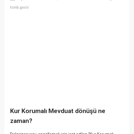
tcmb.gov.tr
Kur Korumalı Mevduat dönüşü ne
zaman?