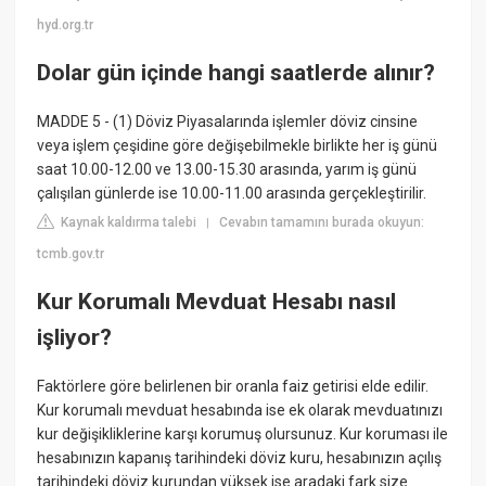
hyd.org.tr
Dolar gün içinde hangi saatlerde alınır?
MADDE 5 - (1) Döviz Piyasalarında işlemler döviz cinsine
veya işlem çeşidine göre değişebilmekle birlikte her iş günü
saat 10.00-12.00 ve 13.00-15.30 arasında, yarım iş günü
çalışılan günlerde ise 10.00-11.00 arasında gerçekleştirilir.
Kaynak kaldırma talebi
Cevabın tamamını burada okuyun:
|
tcmb.gov.tr
Kur Korumalı Mevduat Hesabı nasıl
işliyor?
Faktörlere göre belirlenen bir oranla faiz getirisi elde edilir.
Kur korumalı mevduat hesabında ise ek olarak mevduatınızı
kur değişikliklerine karşı korumuş olursunuz. Kur koruması ile
hesabınızın kapanış tarihindeki döviz kuru, hesabınızın açılış
tarihindeki döviz kurundan yüksek ise aradaki fark size