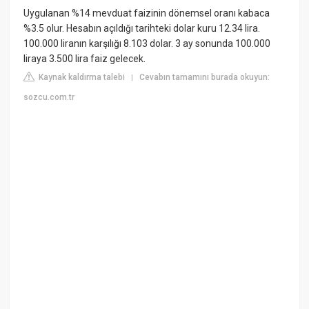
Uygulanan %14 mevduat faizinin dönemsel oranı kabaca
%3.5 olur. Hesabın açıldığı tarihteki dolar kuru 12.34 lira.
100.000 liranın karşılığı 8.103 dolar. 3 ay sonunda 100.000
liraya 3.500 lira faiz gelecek.
Kaynak kaldırma talebi
Cevabın tamamını burada okuyun:
|
sozcu.com.tr