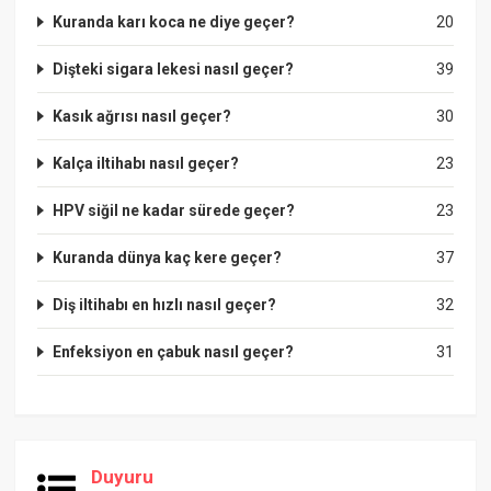
Kuranda karı koca ne diye geçer?
20
Dişteki sigara lekesi nasıl geçer?
39
Kasık ağrısı nasıl geçer?
30
Kalça iltihabı nasıl geçer?
23
HPV siğil ne kadar sürede geçer?
23
Kuranda dünya kaç kere geçer?
37
Diş iltihabı en hızlı nasıl geçer?
32
Enfeksiyon en çabuk nasıl geçer?
31
Duyuru