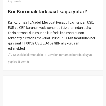
ing.com.tr
Kur Korumalı fark saat kaçta yatar?
Kur Korumalı TL Vadeli Mevduat Hesabı, TL cinsinden USD,
EUR ve GBP kurunun vade sonunda faiz oranından daha
fazla artması durumunda kur farkı koruması sunan
rekabetçi bir vadeli mevduat üründür. TCMB tarafından her
gün saat 11:00'de USD, EUR ve GBP alış kuru ilan
edilmektedir.
Kaynak kaldırma talebi
Cevabın tamamını burada okuyun:
|
yapikredi.com.tr