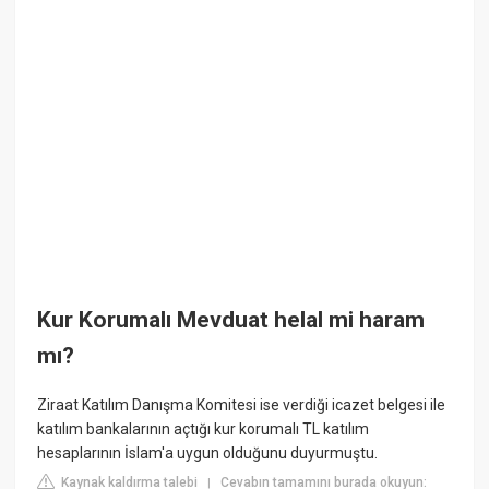
Kur Korumalı Mevduat helal mi haram
mı?
Ziraat Katılım Danışma Komitesi ise verdiği icazet belgesi ile
katılım bankalarının açtığı kur korumalı TL katılım
hesaplarının İslam'a uygun olduğunu duyurmuştu.
Kaynak kaldırma talebi
Cevabın tamamını burada okuyun:
|