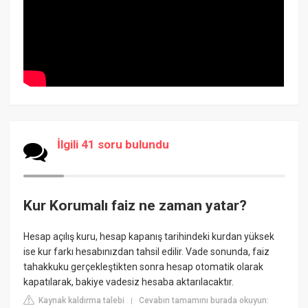
İlgili 41 soru bulundu
Kur Korumalı faiz ne zaman yatar?
Hesap açılış kuru, hesap kapanış tarihindeki kurdan yüksek
ise kur farkı hesabınızdan tahsil edilir. Vade sonunda, faiz
tahakkuku gerçekleştikten sonra hesap otomatik olarak
kapatılarak, bakiye vadesiz hesaba aktarılacaktır.
Kaynak kaldırma talebi
Cevabın tamamını burada okuyun:
|