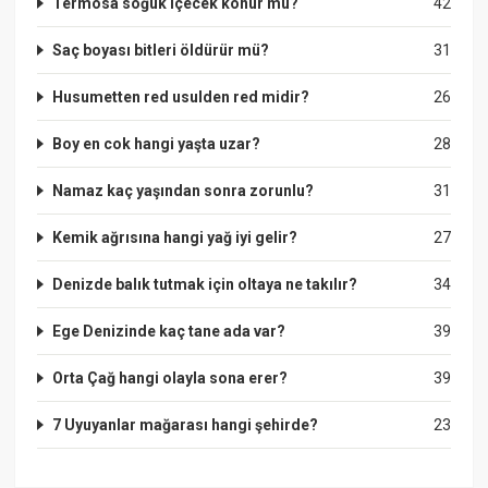
Termosa soğuk içecek konur mu?
42
Saç boyası bitleri öldürür mü?
31
Husumetten red usulden red midir?
26
Boy en cok hangi yaşta uzar?
28
Namaz kaç yaşından sonra zorunlu?
31
Kemik ağrısına hangi yağ iyi gelir?
27
Denizde balık tutmak için oltaya ne takılır?
34
Ege Denizinde kaç tane ada var?
39
Orta Çağ hangi olayla sona erer?
39
7 Uyuyanlar mağarası hangi şehirde?
23