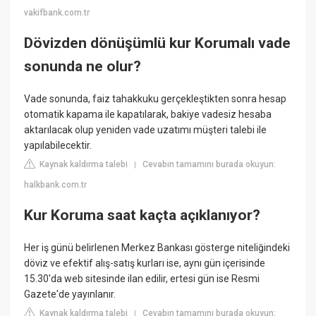
vakifbank.com.tr
Dövizden dönüşümlü kur Korumalı vade
sonunda ne olur?
Vade sonunda, faiz tahakkuku gerçekleştikten sonra hesap
otomatik kapama ile kapatılarak, bakiye vadesiz hesaba
aktarılacak olup yeniden vade uzatımı müşteri talebi ile
yapılabilecektir.
Kaynak kaldırma talebi
Cevabın tamamını burada okuyun:
|
halkbank.com.tr
Kur Koruma saat kaçta açıklanıyor?
Her iş günü belirlenen Merkez Bankası gösterge niteliğindeki
döviz ve efektif alış-satış kurları ise, aynı gün içerisinde
15.30'da web sitesinde ilan edilir, ertesi gün ise Resmi
Gazete'de yayınlanır.
Kaynak kaldırma talebi
Cevabın tamamını burada okuyun:
|