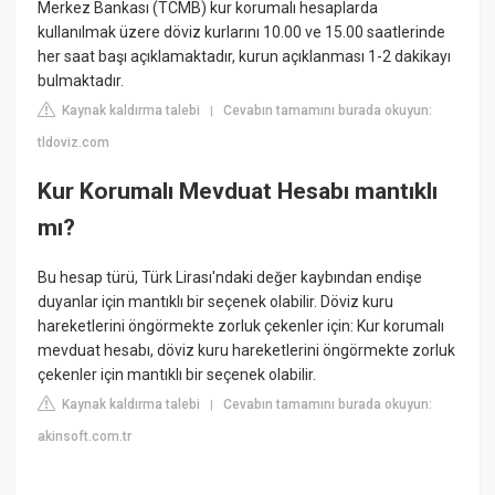
Merkez Bankası (TCMB) kur korumalı hesaplarda
kullanılmak üzere döviz kurlarını 10.00 ve 15.00 saatlerinde
her saat başı açıklamaktadır, kurun açıklanması 1-2 dakikayı
bulmaktadır.
Kaynak kaldırma talebi
Cevabın tamamını burada okuyun:
|
tldoviz.com
Kur Korumalı Mevduat Hesabı mantıklı
mı?
Bu hesap türü, Türk Lirası'ndaki değer kaybından endişe
duyanlar için mantıklı bir seçenek olabilir. Döviz kuru
hareketlerini öngörmekte zorluk çekenler için: Kur korumalı
mevduat hesabı, döviz kuru hareketlerini öngörmekte zorluk
çekenler için mantıklı bir seçenek olabilir.
Kaynak kaldırma talebi
Cevabın tamamını burada okuyun:
|
akinsoft.com.tr