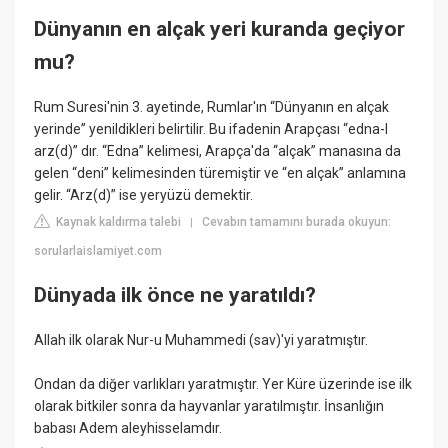
Dünyanın en alçak yeri kuranda geçiyor
mu?
Rum Suresi'nin 3. ayetinde, Rumlar'ın “Dünyanın en alçak
yerinde” yenildikleri belirtilir. Bu ifadenin Arapçası “edna-l
arz(d)” dır. “Edna” kelimesi, Arapça'da “alçak” manasına da
gelen “deni” kelimesinden türemiştir ve “en alçak” anlamına
gelir. “Arz(d)” ise yeryüzü demektir.
Kaynak kaldırma talebi
Cevabın tamamını burada okuyun:
|
sorularlaislamiyet.com
Dünyada ilk önce ne yaratıldı?
Allah ilk olarak Nur-u Muhammedi (sav)'yi yaratmıştır.
Ondan da diğer varlıkları yaratmıştır. Yer Küre üzerinde ise ilk
olarak bitkiler sonra da hayvanlar yaratılmıştır. İnsanlığın
babası Adem aleyhisselamdır.