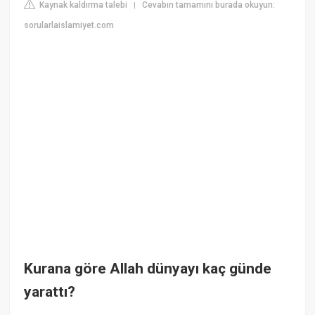
Kaynak kaldırma talebi
Cevabın tamamını burada okuyun:
|
sorularlaislamiyet.com
Kurana göre Allah dünyayı kaç günde
yarattı?