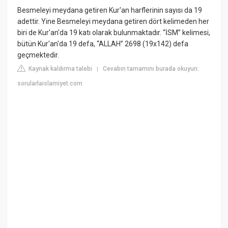
Besmeleyi meydana getiren Kur'an harflerinin sayısı da 19
adettir. Yine Besmeleyi meydana getiren dört kelimeden her
biri de Kur'an'da 19 katı olarak bulunmaktadır. “İSM” kelimesi,
bütün Kur'an'da 19 defa, “ALLAH” 2698 (19x142) defa
geçmektedir.
Kaynak kaldırma talebi
Cevabın tamamını burada okuyun:
|
sorularlaislamiyet.com