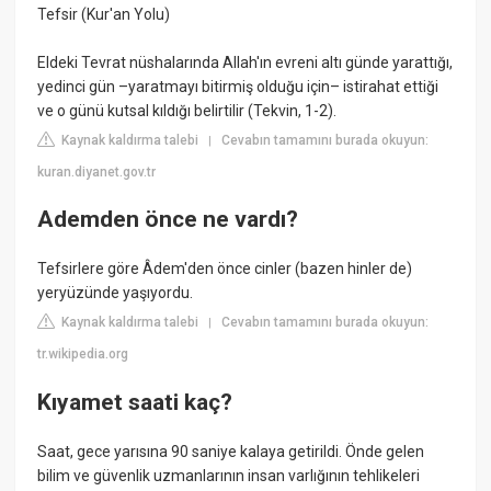
Tefsir (Kur'an Yolu)
Eldeki Tevrat nüshalarında Allah'ın evreni altı günde yarattığı,
yedinci gün –yaratmayı bitirmiş olduğu için– istirahat ettiği
ve o günü kutsal kıldığı belirtilir (Tekvin, 1-2).
Kaynak kaldırma talebi
Cevabın tamamını burada okuyun:
|
kuran.diyanet.gov.tr
Ademden önce ne vardı?
Tefsirlere göre Âdem'den önce cinler (bazen hinler de)
yeryüzünde yaşıyordu.
Kaynak kaldırma talebi
Cevabın tamamını burada okuyun:
|
tr.wikipedia.org
Kıyamet saati kaç?
Saat, gece yarısına 90 saniye kalaya getirildi. Önde gelen
bilim ve güvenlik uzmanlarının insan varlığının tehlikeleri