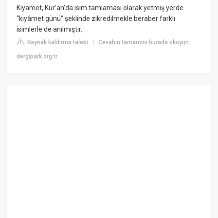
Kıyamet, Kur'an'da isim tamlaması olarak yetmiş yerde
“kıyâmet günü” şeklinde zikredilmekle beraber farklı
isimlerle de anılmıştır.
Kaynak kaldırma talebi
Cevabın tamamını burada okuyun:
|
dergipark.org.tr