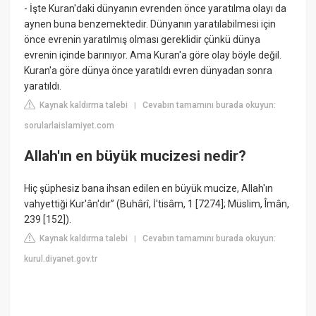
- İşte Kuran'daki dünyanın evrenden önce yaratılma olayı da
aynen buna benzemektedir. Dünyanın yaratılabilmesi için
önce evrenin yaratılmış olması gereklidir çünkü dünya
evrenin içinde barınıyor. Ama Kuran'a göre olay böyle değil.
Kuran'a göre dünya önce yaratıldı evren dünyadan sonra
yaratıldı.
Kaynak kaldırma talebi
Cevabın tamamını burada okuyun:
|
sorularlaislamiyet.com
Allah'ın en büyük mucizesi nedir?
Hiç şüphesiz bana ihsan edilen en büyük mucize, Allah'ın
vahyettiği Kur'ân'dır” (Buhârî, İ'tisâm, 1 [7274]; Müslim, Îmân,
239 [152]).
Kaynak kaldırma talebi
Cevabın tamamını burada okuyun:
|
kurul.diyanet.gov.tr