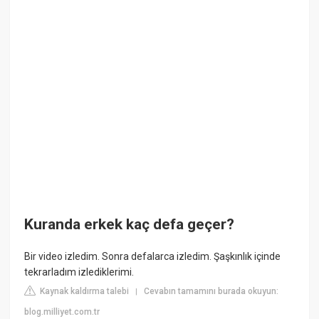
Kuranda erkek kaç defa geçer?
Bir video izledim. Sonra defalarca izledim. Şaşkınlık içinde
tekrarladım izlediklerimi.
Kaynak kaldırma talebi
Cevabın tamamını burada okuyun:
|
blog.milliyet.com.tr