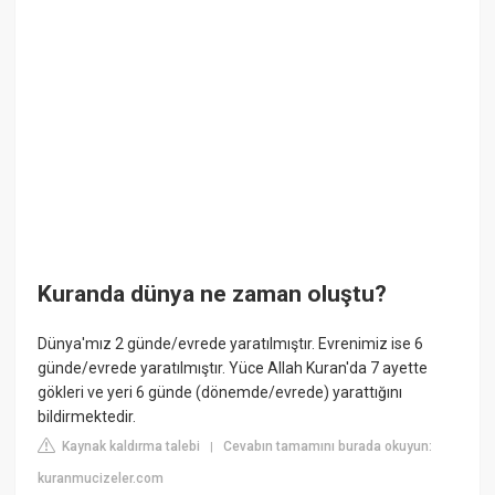
Kuranda dünya ne zaman oluştu?
Dünya'mız 2 günde/evrede yaratılmıştır. Evrenimiz ise 6
günde/evrede yaratılmıştır. Yüce Allah Kuran'da 7 ayette
gökleri ve yeri 6 günde (dönemde/evrede) yarattığını
bildirmektedir.
Kaynak kaldırma talebi
Cevabın tamamını burada okuyun:
|
kuranmucizeler.com