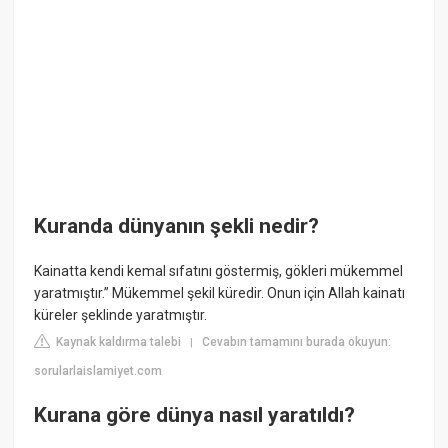
Kuranda dünyanın şekli nedir?
Kainatta kendi kemal sıfatını göstermiş, gökleri mükemmel
yaratmıştır.” Mükemmel şekil küredir. Onun için Allah kainatı
küreler şeklinde yaratmıştır.
Kaynak kaldırma talebi
Cevabın tamamını burada okuyun:
|
sorularlaislamiyet.com
Kurana göre dünya nasıl yaratıldı?