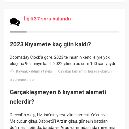
İlgili 37 soru bulundu
2023 Kıyamete kaç gün kaldı?
Doomsday Clock'a göre, 2023'te insanın kendi eliyle yok
oluşuna 90 saniye kaldı. 2022 yılında bu süre 100 saniyeydi.
Kaynak kaldırma talebi
Cevabın tamamını burada okuyun:
|
tr.euronews.com
Gerçekleşmeyen 6 kıyamet alameti
nelerdir?
Deccal'ın çıkışı, Hz. İsa'nın yeryüzüne inmesi, Ye'cuc ve
Me'cucun çıkışı, Dabbetü'l Arz'ın çıkışı, güneşin batıdan
doğması, doğuda, batıda ve Arap yarımadasında meydana