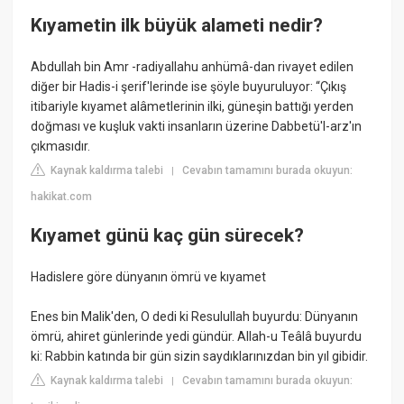
Kıyametin ilk büyük alameti nedir?
Abdullah bin Amr -radiyallahu anhümâ-dan rivayet edilen
diğer bir Hadis-i şerif'lerinde ise şöyle buyuruluyor: “Çıkış
itibariyle kıyamet alâmetlerinin ilki, güneşin battığı yerden
doğması ve kuşluk vakti insanların üzerine Dabbetü'l-arz'ın
çıkmasıdır.
Kaynak kaldırma talebi
Cevabın tamamını burada okuyun:
|
hakikat.com
Kıyamet günü kaç gün sürecek?
Hadislere göre dünyanın ömrü ve kıyamet
Enes bin Malik'den, O dedi ki Resulullah buyurdu: Dünyanın
ömrü, ahiret günlerinde yedi gündür. Allah-u Teâlâ buyurdu
ki: Rabbin katında bir gün sizin saydıklarınızdan bin yıl gibidir.
Kaynak kaldırma talebi
Cevabın tamamını burada okuyun:
|