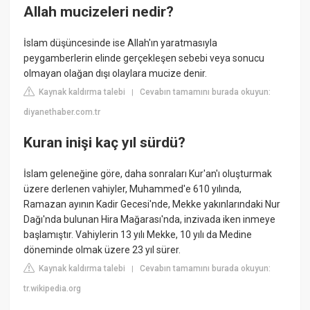
Allah mucizeleri nedir?
İslam düşüncesinde ise Allah'ın yaratmasıyla
peygamberlerin elinde gerçekleşen sebebi veya sonucu
olmayan olağan dışı olaylara mucize denir.
Kaynak kaldırma talebi
Cevabın tamamını burada okuyun:
|
diyanethaber.com.tr
Kuran inişi kaç yıl sürdü?
İslam geleneğine göre, daha sonraları Kur'an'ı oluşturmak
üzere derlenen vahiyler, Muhammed'e 610 yılında,
Ramazan ayının Kadir Gecesi'nde, Mekke yakınlarındaki Nur
Dağı'nda bulunan Hira Mağarası'nda, inzivada iken inmeye
başlamıştır. Vahiylerin 13 yılı Mekke, 10 yılı da Medine
döneminde olmak üzere 23 yıl sürer.
Kaynak kaldırma talebi
Cevabın tamamını burada okuyun:
|
tr.wikipedia.org