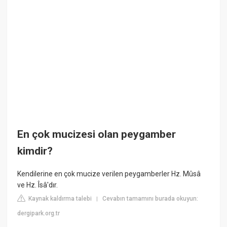
En çok mucizesi olan peygamber
kimdir?
Kendilerine en çok mucize verilen peygamberler Hz. Mûsâ
ve Hz. Îsâ'dır.
Kaynak kaldırma talebi
Cevabın tamamını burada okuyun:
|
dergipark.org.tr