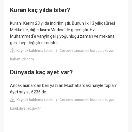
Kuran kaç yılda biter?
Kuran'ı Kerim 23 yılda indirilmiştir. Bunun ilk 13 yıllık süresi
Mekke'de, diğer kısmı Medine'de geçmiştir. Hz.
Muhammed'e vahyin geliş yoğunluğu zaman ve mekána
göre hep değişik olmuştur.
Kaynak kaldırma talebi
Cevabın tamamını burada okuyun:
|
haberturk.com
Dünyada kaç ayet var?
Ancak asırlardan beri yazılan Mushaflardaki hâliyle toplam
âyet sayısı, 6236'dır.
Kaynak kaldırma talebi
Cevabın tamamını burada okuyun:
|
kurul.diyanet.gov.tr