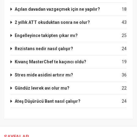
Açılan davadan vazgeçmek için ne yapılır?
18
2 yıllık ATT okuduktan sonra ne olur?
43
Engelleyince takipten çıkar mı?
25
Rezistans nedir nasıl çalışır?
24
Kıvanç MasterChef te kaçıncı oldu?
19
Stres mide asidini artırır mı?
36
Gündüz levrek avı olur mu?
22
Ateş Düşürücü Bant nasıl çalışır?
24
SAYFALAR