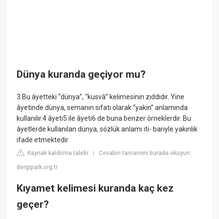
Dünya kuranda geçiyor mu?
3 Bu âyetteki “dünya”, “kusvâ” kelimesinin zıddıdır. Yine
âyetinde dünya, semanın sıfatı olarak “yakın” anlamında
kullanılır.4 âyeti5 ile âyeti6 de buna benzer örneklerdir. Bu
âyetlerde kullanılan dünya, sözlük anlamı iti- bariyle yakınlık
ifade etmektedir.
Kaynak kaldırma talebi
Cevabın tamamını burada okuyun:
|
dergipark.org.tr
Kıyamet kelimesi kuranda kaç kez
geçer?