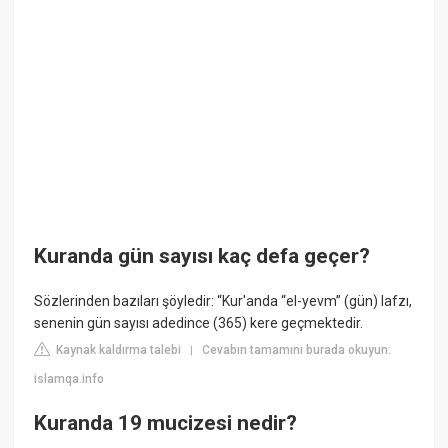
Kuranda gün sayısı kaç defa geçer?
Sözlerinden bazıları şöyledir: “Kur'anda “el-yevm” (gün) lafzı,
senenin gün sayısı adedince (365) kere geçmektedir.
Kaynak kaldırma talebi
Cevabın tamamını burada okuyun:
|
islamqa.info
Kuranda 19 mucizesi nedir?