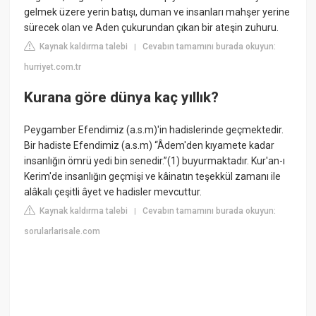
gelmek üzere yerin batışı, duman ve insanları mahşer yerine
sürecek olan ve Aden çukurundan çıkan bir ateşin zuhuru.
Kaynak kaldırma talebi
Cevabın tamamını burada okuyun:
|
hurriyet.com.tr
Kurana göre dünya kaç yıllık?
Peygamber Efendimiz (a.s.m)'in hadislerinde geçmektedir.
Bir hadiste Efendimiz (a.s.m) “Âdem'den kıyamete kadar
insanlığın ömrü yedi bin senedir.”(1) buyurmaktadır. Kur'an-ı
Kerim'de insanlığın geçmişi ve kâinatın teşekkül zamanı ile
alâkalı çeşitli âyet ve hadisler mevcuttur.
Kaynak kaldırma talebi
Cevabın tamamını burada okuyun:
|
sorularlarisale.com