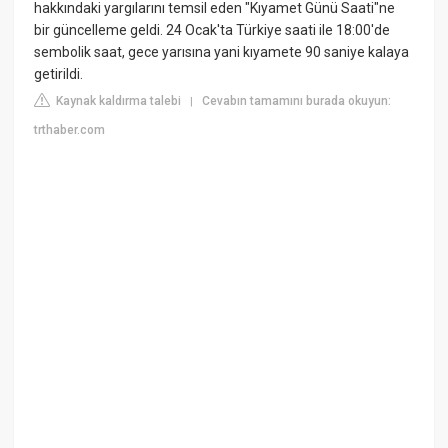
hakkındaki yargılarını temsil eden "Kıyamet Günü Saati"ne
bir güncelleme geldi. 24 Ocak'ta Türkiye saati ile 18:00'de
sembolik saat, gece yarısına yani kıyamete 90 saniye kalaya
getirildi.
Kaynak kaldırma talebi
Cevabın tamamını burada okuyun:
|
trthaber.com