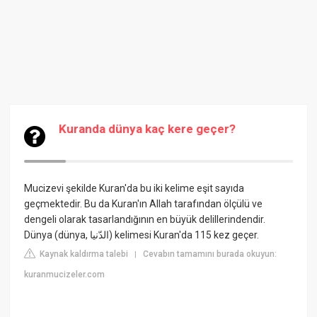
Kuranda dünya kaç kere geçer?
Mucizevi şekilde Kuran'da bu iki kelime eşit sayıda
geçmektedir. Bu da Kuran'ın Allah tarafından ölçülü ve
dengeli olarak tasarlandığının en büyük delillerindendir.
Dünya (dünya, الدّنيا) kelimesi Kuran'da 115 kez geçer.
Kaynak kaldırma talebi
Cevabın tamamını burada okuyun:
|
kuranmucizeler.com