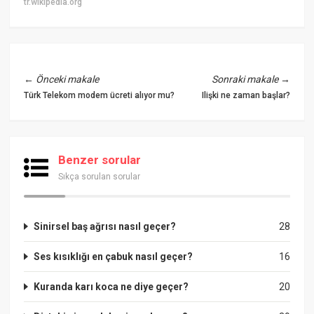
tr.wikipedia.org
←
Önceki makale
Sonraki makale
→
Türk Telekom modem ücreti alıyor mu?
Ilişki ne zaman başlar?
Benzer sorular
Sıkça sorulan sorular
Sinirsel baş ağrısı nasıl geçer?
28
Ses kısıklığı en çabuk nasıl geçer?
16
Kuranda karı koca ne diye geçer?
20