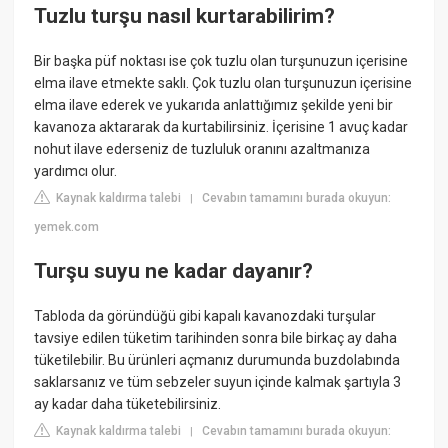
Tuzlu turşu nasıl kurtarabilirim?
Bir başka püf noktası ise çok tuzlu olan turşunuzun içerisine
elma ilave etmekte saklı. Çok tuzlu olan turşunuzun içerisine
elma ilave ederek ve yukarıda anlattığımız şekilde yeni bir
kavanoza aktararak da kurtabilirsiniz. İçerisine 1 avuç kadar
nohut ilave ederseniz de tuzluluk oranını azaltmanıza
yardımcı olur.
Kaynak kaldırma talebi
Cevabın tamamını burada okuyun:
|
yemek.com
Turşu suyu ne kadar dayanır?
Tabloda da göründüğü gibi kapalı kavanozdaki turşular
tavsiye edilen tüketim tarihinden sonra bile birkaç ay daha
tüketilebilir. Bu ürünleri açmanız durumunda buzdolabında
saklarsanız ve tüm sebzeler suyun içinde kalmak şartıyla 3
ay kadar daha tüketebilirsiniz.
Kaynak kaldırma talebi
Cevabın tamamını burada okuyun:
|