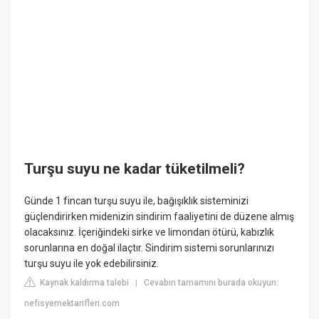
Turşu suyu ne kadar tüketilmeli?
Günde 1 fincan turşu suyu ile, bağışıklık sisteminizi
güçlendirirken midenizin sindirim faaliyetini de düzene almış
olacaksınız. İçeriğindeki sirke ve limondan ötürü, kabızlık
sorunlarına en doğal ilaçtır. Sindirim sistemi sorunlarınızı
turşu suyu ile yok edebilirsiniz.
Kaynak kaldırma talebi
Cevabın tamamını burada okuyun:
|
nefisyemektarifleri.com