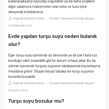
kullanacaksanız kaynatıp soğutabilir ya da daha sıcakken
diğer salamura malzemeleri olan sirke ve tuzu içine
ekleyerek eritebilirsiniz.
Kaynak kaldırma talebi
Cevabın tamamını burada okuyun:
|
mutfaksirlari.com
Evde yapılan turşu suyu neden bulanık
olur?
Eğer turşu suyu içerisinde az derecede ya da çok fazla tuz
konduğu vakit, bulanıklık gibi bir durum ortaya çıkar. Bu da
zaman içerisinde turşusu suyunun tabakasında beyazlaşma
meydana getirir. Oluşan beyaz tabaka ise turşu suyunun
lezzetini bozabilir.
Kaynak kaldırma talebi
Cevabın tamamını burada okuyun:
|
hurriyet.com.tr
Turşu suyu bozulur mu?