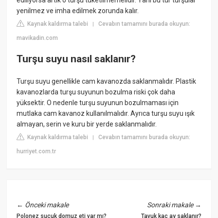
yenilmez ve imha edilmek zorunda kalır.
Kaynak kaldırma talebi
Cevabın tamamını burada okuyun:
|
mavikadin.com
Turşu suyu nasıl saklanır?
Turşu suyu genellikle cam kavanozda saklanmalıdır. Plastik
kavanozlarda turşu suyunun bozulma riski çok daha
yüksektir. O nedenle turşu suyunun bozulmaması için
mutlaka cam kavanoz kullanılmalıdır. Ayrıca turşu suyu ışık
almayan, serin ve kuru bir yerde saklanmalıdır.
Kaynak kaldırma talebi
Cevabın tamamını burada okuyun:
|
hurriyet.com.tr
←
Önceki makale
Sonraki makale
→
Polonez sucuk domuz eti var mı?
Tavuk kaç ay saklanır?