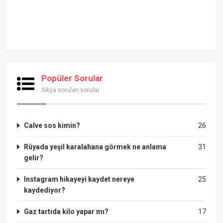
Popüler Sorular
Sıkça sorulan sorular
Calve sos kimin?
26
Rüyada yeşil karalahana görmek ne anlama
31
gelir?
Instagram hikayeyi kaydet nereye
25
kaydediyor?
Gaz tartıda kilo yapar mı?
17