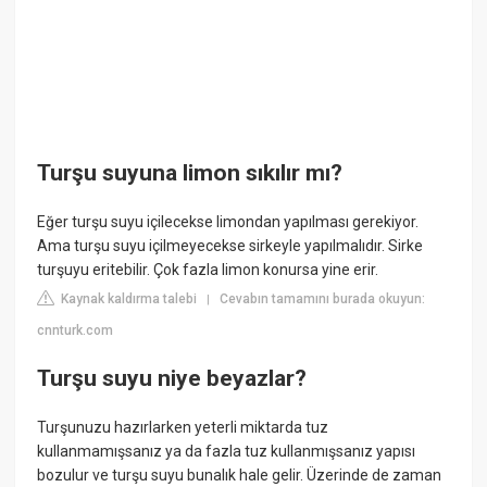
Turşu suyuna limon sıkılır mı?
Eğer turşu suyu içilecekse limondan yapılması gerekiyor.
Ama turşu suyu içilmeyecekse sirkeyle yapılmalıdır. Sirke
turşuyu eritebilir. Çok fazla limon konursa yine erir.
Kaynak kaldırma talebi
Cevabın tamamını burada okuyun:
|
cnnturk.com
Turşu suyu niye beyazlar?
Turşunuzu hazırlarken yeterli miktarda tuz
kullanmamışsanız ya da fazla tuz kullanmışsanız yapısı
bozulur ve turşu suyu bunalık hale gelir. Üzerinde de zaman