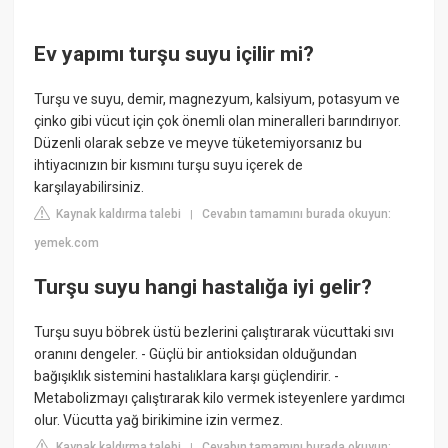
Ev yapımı turşu suyu içilir mi?
Turşu ve suyu, demir, magnezyum, kalsiyum, potasyum ve
çinko gibi vücut için çok önemli olan mineralleri barındırıyor.
Düzenli olarak sebze ve meyve tüketemiyorsanız bu
ihtiyacınızın bir kısmını turşu suyu içerek de
karşılayabilirsiniz.
Kaynak kaldırma talebi
Cevabın tamamını burada okuyun:
|
yemek.com
Turşu suyu hangi hastalığa iyi gelir?
Turşu suyu böbrek üstü bezlerini çalıştırarak vücuttaki sıvı
oranını dengeler. - Güçlü bir antioksidan olduğundan
bağışıklık sistemini hastalıklara karşı güçlendirir. -
Metabolizmayı çalıştırarak kilo vermek isteyenlere yardımcı
olur. Vücutta yağ birikimine izin vermez.
Kaynak kaldırma talebi
Cevabın tamamını burada okuyun:
|