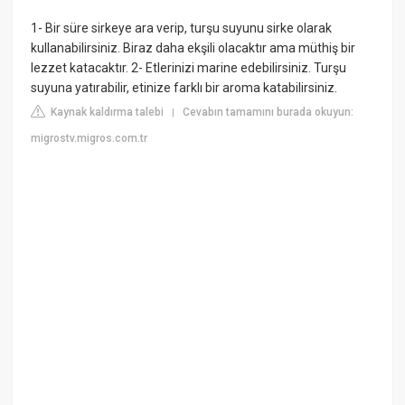
1- Bir süre sirkeye ara verip, turşu suyunu sirke olarak
kullanabilirsiniz. Biraz daha ekşili olacaktır ama müthiş bir
lezzet katacaktır. 2- Etlerinizi marine edebilirsiniz. Turşu
suyuna yatırabilir, etinize farklı bir aroma katabilirsiniz.
Kaynak kaldırma talebi
Cevabın tamamını burada okuyun:
|
migrostv.migros.com.tr