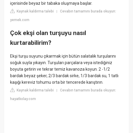
içerisinde beyaz bir tabaka oluşmaya başlar.
Kaynak kaldırma talebi
Cevabın tamamını burada okuyun:
|
yemek.com
Çok ekşi olan turşuyu nasıl
kurtarabilirim?
Ekşi turşu suyunu çıkarmak için bütün salatalık turşularını
soğuk suyla yıkayın. Turşuları parçalara veya istediğiniz
boyuta getirin ve tekrar temiz kavanoza koyun. 2 -1/2
bardak beyaz şeker, 2/3 bardak sirke, 1/3 bardak su, 1 tatlı
kaşığı kereviz tohumu orta bir tencerede karıştırın.
Kaynak kaldırma talebi
Cevabın tamamını burada okuyun:
|
hayatkolay.com