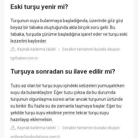
Eski turşu yenir mi?
Turşunun suyu bulanmaya başladığında, üzerinde göz göz
beyaz bir tabaka oluştuğunda akla birçok soru gelir. Bu
tabaka, turşuda çürüme başladığına işaret eder ve turşu eski
lezzetini kaybeder.
Kaynak kaldırma talebi
Cevabın tamamını burada okuyun:
|
tgrthaber.com.tr
Turşuya sonradan su ilave edilir mi?
Tuzu az olan bir turşu suyu içindeki sebzeleri yumuşatırken
suyu da bulanıklaştırır. Eğer tuzu çoksa da bu durumda
turşunun olgunlaşma süresi artar ancak turşunun üstünde
su birikir. Bu fazla su da zamanla taşmaya başlar. Eğer bu
şekilde turşu suyu eksilirse yerine tekrar turşu suyu
hazırlayıp eklemelisin.
Kaynak kaldırma talebi
Cevabın tamamını burada okuyun:
|
unileverfoodsolutions.com.tr