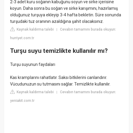
2-3 adet kuru soğanın kabuğunu soyun ve sirke içerisine
koyun. Daha sonra bu soğan ve sirke karışımını, hazırlamış
olduğunuz turşuya ekleyip 3-4 hafta bekletin. Süre sonunda
turşudaki tuz oranının azaldığına şahit olacaksınız.
Kaynak kaldırma talebi
Cevabın tamamını burada okuyun:
|
hurriyet.com.tr
Turşu suyu temizlikte kullanılır mı?
Turşu suyunun faydaları
Kas kramplarını rahatlatır. Saksı bitkilerini canlandırır.
Vücudunuzun su tutmasını sağlar. Temizlikte kullanılır.
Kaynak kaldırma talebi
Cevabın tamamını burada okuyun:
|
yeniakit.com.tr