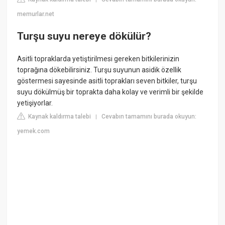
memurlar.net
Turşu suyu nereye dökülür?
Asitli topraklarda yetiştirilmesi gereken bitkilerinizin
toprağına dökebilirsiniz. Turşu suyunun asidik özellik
göstermesi sayesinde asitli toprakları seven bitkiler, turşu
suyu dökülmüş bir toprakta daha kolay ve verimli bir şekilde
yetişiyorlar.
Kaynak kaldırma talebi
Cevabın tamamını burada okuyun:
|
yemek.com