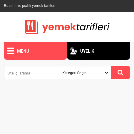
Resimli ve pratik yemek tarifleri
MENU
ÜYELİK