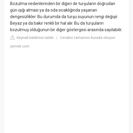
Bozulma nedenlerinden bir diğeri de turşuların doğrudan
gün ışığı alması ya da oda sıcaklığında yaşanan
dengesizlikler. Bu durumda da turşu suyunun rengi değişir.
Beyaz ya da bakır renkli bir hal alır. Bu da turşuların
bozulmuş olduğunun bir diğer göstergesi arasında sayılabilir.
Kaynak kaldırma talebi
Cevabın tamamını burada okuyun:
|
yemek.com