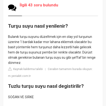
İlgili 43 soru bulundu
Turşu suyu nasıl yenilenir?
Bulanık turşu suyunu düzeltmek için en olay yol turşunun
üzerine 1 bardak kadar mor lahana eklemek olacaktır bu
basit yöntemle hem turşunuz daha lezzetli hale gelecek
hem de turşu suyunuz pembe bir renkte olacaktır. Dürüst
olmak gerekirse bulanan turşu suyu su gibi şeffaf bir renge
dönmez.
Kaynak kaldırma talebi
Cevabın tamamını burada okuyun:
|
m.yeniakit.com.tr
Tuzlu turşu suyu nasıl degistirilir?
SOĞAN VE SİRKE