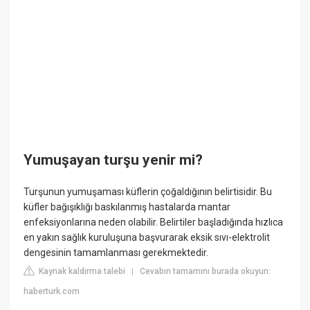
Yumuşayan turşu yenir mi?
Turşunun yumuşaması küflerin çoğaldığının belirtisidir. Bu
küfler bağışıklığı baskılanmış hastalarda mantar
enfeksiyonlarına neden olabilir. Belirtiler başladığında hızlıca
en yakın sağlık kuruluşuna başvurarak eksik sıvı-elektrolit
dengesinin tamamlanması gerekmektedir.
Kaynak kaldırma talebi
Cevabın tamamını burada okuyun:
|
haberturk.com