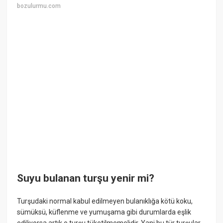
bozulurmu.com
Suyu bulanan turşu yenir mi?
Turşudaki normal kabul edilmeyen bulanıklığa kötü koku,
sümüksü, küflenme ve yumuşama gibi durumlarda eşlik
ediliyorsa artık o turşu tüketilmemelidir. Yani bu tür turşular