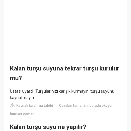
Kalan turşu suyuna tekrar turşu kurulur
mu?
Ustası uyardı: Turşularınızı karışık kurmayın, turşu suyunu
kaynatmayın.
Kaynak kaldırma talebi
Cevabın tamamını burada okuyun:
|
hurriyet.com.tr
Kalan turşu suyu ne yapılır?