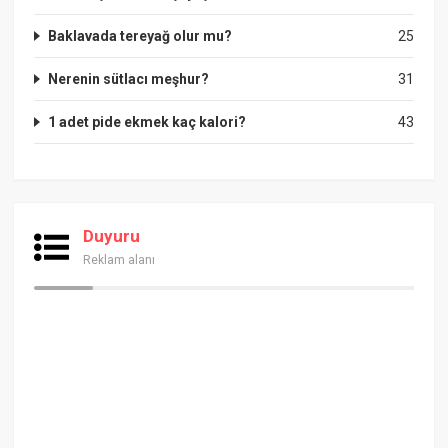
Baklavada tereyağ olur mu?
25
Nerenin sütlacı meşhur?
31
1 adet pide ekmek kaç kalori?
43
Duyuru
Reklam alanı