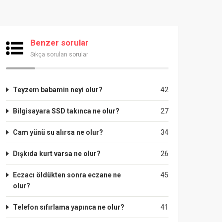
Benzer sorular
Sıkça sorulan sorular
Teyzem babamin neyi olur?
42
Bilgisayara SSD takınca ne olur?
27
Cam yünü su alırsa ne olur?
34
Dışkıda kurt varsa ne olur?
26
Eczacı öldükten sonra eczane ne
45
olur?
Telefon sıfırlama yapınca ne olur?
41