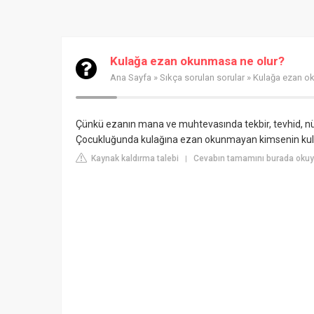
Kulağa ezan okunmasa ne olur?
Ana Sayfa
»
Sıkça sorulan sorular
» Kulağa ezan o
Çünkü ezanın mana ve muhtevasında tekbir, tevhid, nü
Çocukluğunda kulağına ezan okunmayan kimsenin kulağ
Kaynak kaldırma talebi
Cevabın tamamını burada okuyu
|