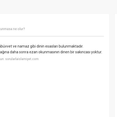
kunmasa ne olur?
büvvet ve namaz gibi dinin esasları bulunmaktadır.
ına daha sonra ezan okunmasının dinen bir sakıncası yoktur.
n: sorularlaislamiyet.com