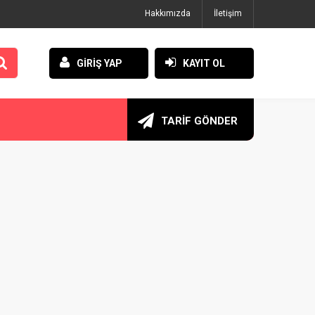
Hakkımızda
İletişim
GİRİŞ YAP
KAYIT OL
TARİF GÖNDER