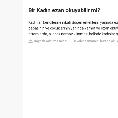
Bir Kadın ezan okuyabilir mi?
Kadınlar, kendilerine nikah düşen erkeklerin yanında e
babasının ve çocuklarının yanında kamet ve ezan okuya
ortamlarda, ailecek namaz kılınması halinde kadınlar m
Kaynak kaldırma talebi
Cevabın tamamını burada okuyu
|