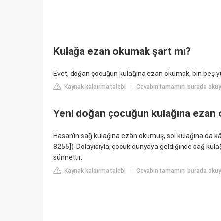
Kulağa ezan okumak şart mı?
Evet, doğan çocuğun kulağına ezan okumak, bin beş yüz
Kaynak kaldırma talebi
Cevabın tamamını burada okuyu
|
Yeni doğan çocuğun kulağına ezan 
Hasan'ın sağ kulağına ezân okumuş, sol kulağına da kâ
8255]). Dolayısıyla, çocuk dünyaya geldiğinde sağ kula
sünnettir.
Kaynak kaldırma talebi
Cevabın tamamını burada okuyun
|