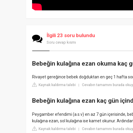
İlgili 23 soru bulundu
Soru cevap kısmı
Bebeğin kulağına ezan okuma kaç g
Rivayet gereğince bebek doğduktan en geç 1 hafta son
Kaynak kaldırma talebi
Cevabın tamamını burada ok
|
Bebeğin kulağına ezan kaç gün için
Peygamber efendimi (a.s.v) en az 7 gün içerisinde, bebe
kulağına ezan, sol kulağına ise kamet okunur. Ardından
Kaynak kaldırma talebi
Cevabın tamamını burada okuyu
|