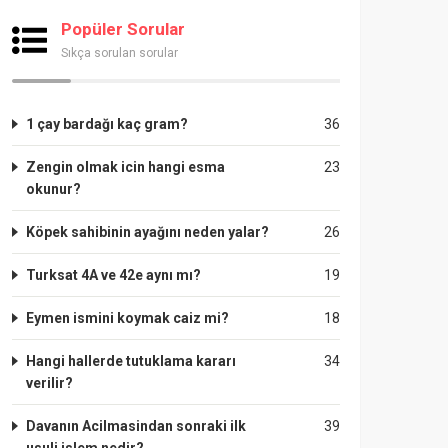
Popüler Sorular
Sıkça sorulan sorular
1 çay bardağı kaç gram?
36
Zengin olmak icin hangi esma
23
okunur?
Köpek sahibinin ayağını neden yalar?
26
Turksat 4A ve 42e aynı mı?
19
Eymen ismini koymak caiz mi?
18
Hangi hallerde tutuklama kararı
34
verilir?
Davanın Acilmasindan sonraki ilk
39