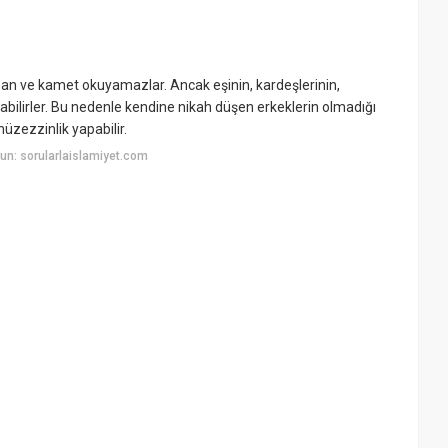
zan ve kamet okuyamazlar. Ancak eşinin, kardeşlerinin,
bilirler. Bu nedenle kendine nikah düşen erkeklerin olmadığı
üzezzinlik yapabilir.
n: sorularlaislamiyet.com