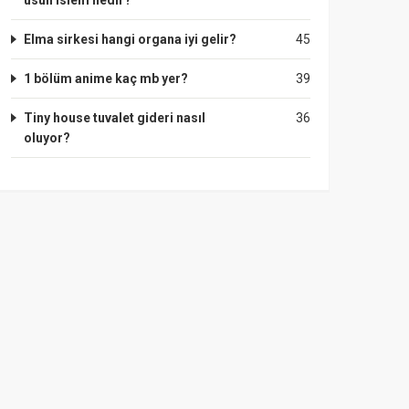
usuli islem nedir?
Elma sirkesi hangi organa iyi gelir?
45
1 bölüm anime kaç mb yer?
39
Tiny house tuvalet gideri nasıl
36
oluyor?