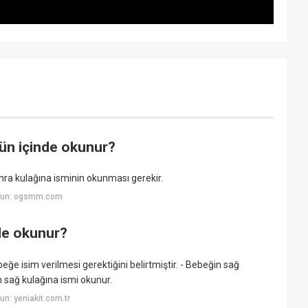
ün içinde okunur?
ra kulağına isminin okunması gerekir.
uyun: ogsmm.com
de okunur?
ğe isim verilmesi gerektiğini belirtmiştir. - Bebeğin sağ
 sağ kulağına ismi okunur.
n: yeniakit.com.tr