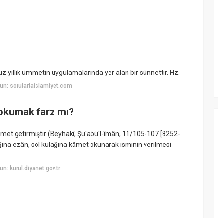
 yıllık ümmetin uygulamalarında yer alan bir sünnettir. Hz.
n: sorularlaislamiyet.com
okumak farz mı?
met getirmiştir (Beyhakî, Şu'abü'l-îmân, 11/105-107 [8252-
ğına ezân, sol kulağına kâmet okunarak isminin verilmesi
: kurul.diyanet.gov.tr