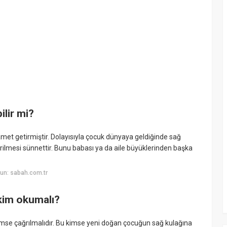
lir mi?
met getirmiştir. Dolayısıyla çocuk dünyaya geldiğinde sağ
rilmesi sünnettir. Bunu babası ya da aile büyüklerinden başka
un: sabah.com.tr
kim okumalı?
r kimse çağrılmalıdır. Bu kimse yeni doğan çocuğun sağ kulağına