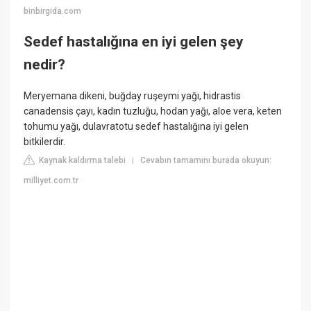
binbirgida.com
Sedef hastalığına en iyi gelen şey
nedir?
Meryemana dikeni, buğday ruşeymi yağı, hidrastis
canadensis çayı, kadın tuzluğu, hodan yağı, aloe vera, keten
tohumu yağı, dulavratotu sedef hastalığına iyi gelen
bitkilerdir.
Kaynak kaldırma talebi
Cevabın tamamını burada okuyun:
|
milliyet.com.tr