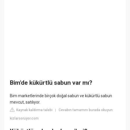
Bim'de kükürtlü sabun var mı?
Bim marketlerinde birçok doğal sabun ve kükürtlü sabun
mevcut, satılıyor.
Kaynak kaldırma talebi
Cevabın tamamını burada okuyun:
|
kizlarsoruyor.com