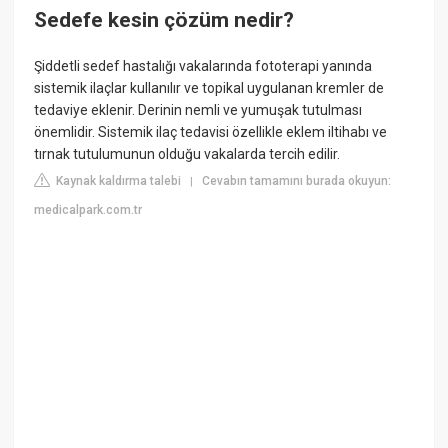
Sedefe kesin çözüm nedir?
Şiddetli sedef hastalığı vakalarında fototerapi yanında
sistemik ilaçlar kullanılır ve topikal uygulanan kremler de
tedaviye eklenir. Derinin nemli ve yumuşak tutulması
önemlidir. Sistemik ilaç tedavisi özellikle eklem iltihabı ve
tırnak tutulumunun olduğu vakalarda tercih edilir.
Kaynak kaldırma talebi
Cevabın tamamını burada okuyun:
|
medicalpark.com.tr