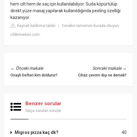
hem cilt hem de saç için kullanılabiliyor. Suda köpürtülüp
direkt yüze masaj yapılarak kullanıldığında peeling özelliği
kazanıyor.
Kaynak kaldırma talebi
Cevabın tamamını burada okuyun:
|
cildimveben.com
←
Önceki makale
Sonraki makale
→
Onaylı Defteri kim doldurur?
Cihaz çevrim dışı ne demek?
Benzer sorular
Sıkça sorulan sorular
Migros pizza kaç dk?
40