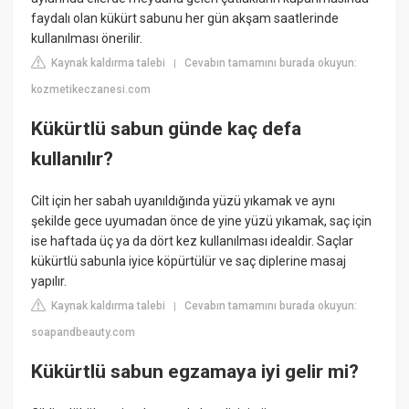
faydalı olan kükürt sabunu her gün akşam saatlerinde
kullanılması önerilir.
Kaynak kaldırma talebi
Cevabın tamamını burada okuyun:
|
kozmetikeczanesi.com
Kükürtlü sabun günde kaç defa
kullanılır?
Cilt için her sabah uyanıldığında yüzü yıkamak ve aynı
şekilde gece uyumadan önce de yine yüzü yıkamak, saç için
ise haftada üç ya da dört kez kullanılması idealdir. Saçlar
kükürtlü sabunla iyice köpürtülür ve saç diplerine masaj
yapılır.
Kaynak kaldırma talebi
Cevabın tamamını burada okuyun:
|
soapandbeauty.com
Kükürtlü sabun egzamaya iyi gelir mi?