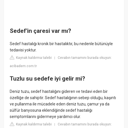
Sedef'in çaresi var mı?
Sedef hastalığı kronik bir hastalıktır, bu nedenle bütünüyle
tedavisi yoktur.
Kaynak kaldırma talebi
Cevabın tamamını burada okuyun:
|
acibadem.com.tr
Tuzlu su sedefe iyi gelir mi?
Deniz tuzu, sedef hastalığını gideren ve tedavi eden bir
özelliğe de sahiptir. Sedef hastalığının sebep olduğu, kaşıntı
ve pullanma ile mücadele eden deniz tuzu, çamur ya da
sülfür banyosuna eklendiğinde sedef hastalığı
semptomlarını gidermeye yardımcı olur.
Kaynak kaldırma talebi
Cevabın tamamını burada okuyun:
|