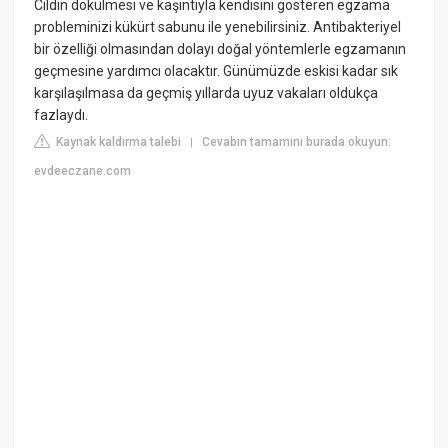
Cildin dökülmesi ve kaşıntıyla kendisini gösteren egzama
probleminizi kükürt sabunu ile yenebilirsiniz. Antibakteriyel
bir özelliği olmasından dolayı doğal yöntemlerle egzamanın
geçmesine yardımcı olacaktır. Günümüzde eskisi kadar sık
karşılaşılmasa da geçmiş yıllarda uyuz vakaları oldukça
fazlaydı.
Kaynak kaldırma talebi
Cevabın tamamını burada okuyun:
|
evdeeczane.com