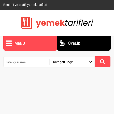
Resimli ve pratik yemek tarifleri
MENU
ÜYELİK