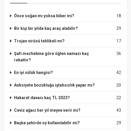
Önce soğan mı yoksa biber mi?
18
Bir kişi bir yılda kaç araç alabilir?
29
Trojan virüsü tehlikeli mi?
17
Şafi mezhebine göre öğlen namazı kaç
36
rekattır?
En iyi sülük hangisi?
42
Anksiyete bozukluğu iştahsızlık yapar mı?
20
Hakaret davası kaç TL 2023?
22
Ceviz ağacı her yıl meyve verir mi?
43
Başka şehirde oy kullanılabilir mi?
29