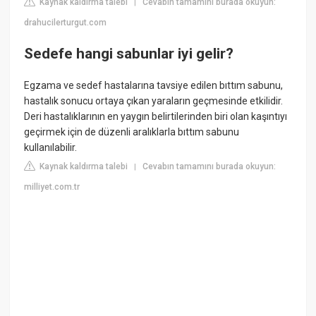
Kaynak kaldırma talebi
Cevabın tamamını burada okuyun:
|
drahucilerturgut.com
Sedefe hangi sabunlar iyi gelir?
Egzama ve sedef hastalarına tavsiye edilen bıttım sabunu,
hastalık sonucu ortaya çıkan yaraların geçmesinde etkilidir.
Deri hastalıklarının en yaygın belirtilerinden biri olan kaşıntıyı
geçirmek için de düzenli aralıklarla bıttım sabunu
kullanılabilir.
Kaynak kaldırma talebi
Cevabın tamamını burada okuyun:
|
milliyet.com.tr