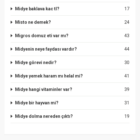
Midye baklava kac tl?
17
Misto ne demek?
24
Migros domuz eti var mı?
43
Midyenin neye faydası vardır?
44
Midye görevi nedir?
30
Midye yemek haram mı helal mi?
41
Midye hangi vitaminler var?
39
Midye bir hayvan mi?
31
Midye dolma nereden çıktı?
19