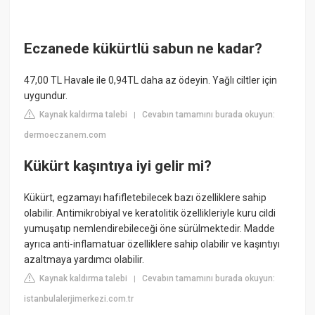
Eczanede kükürtlü sabun ne kadar?
47,00 TL Havale ile 0,94TL daha az ödeyin. Yağlı ciltler için
uygundur.
Kaynak kaldırma talebi
Cevabın tamamını burada okuyun:
|
dermoeczanem.com
Kükürt kaşıntıya iyi gelir mi?
Kükürt, egzamayı hafifletebilecek bazı özelliklere sahip
olabilir. Antimikrobiyal ve keratolitik özellikleriyle kuru cildi
yumuşatıp nemlendirebileceği öne sürülmektedir. Madde
ayrıca anti-inflamatuar özelliklere sahip olabilir ve kaşıntıyı
azaltmaya yardımcı olabilir.
Kaynak kaldırma talebi
Cevabın tamamını burada okuyun:
|
istanbulalerjimerkezi.com.tr