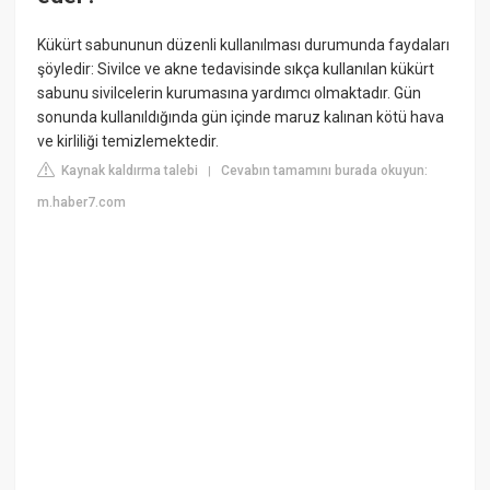
Kükürt sabununun düzenli kullanılması durumunda faydaları
şöyledir: Sivilce ve akne tedavisinde sıkça kullanılan kükürt
sabunu sivilcelerin kurumasına yardımcı olmaktadır. Gün
sonunda kullanıldığında gün içinde maruz kalınan kötü hava
ve kirliliği temizlemektedir.
Kaynak kaldırma talebi
Cevabın tamamını burada okuyun:
|
m.haber7.com