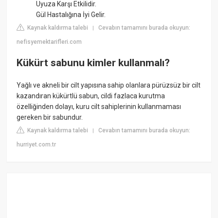
Uyuza Karşı Etkilidir.
Gül Hastalığına İyi Gelir.
Kaynak kaldırma talebi
Cevabın tamamını burada okuyun:
|
nefisyemektarifleri.com
Kükürt sabunu kimler kullanmalı?
Yağlı ve akneli bir cilt yapısına sahip olanlara pürüzsüz bir cilt
kazandıran kükürtlü sabun, cildi fazlaca kurutma
özelliğinden dolayı, kuru cilt sahiplerinin kullanmaması
gereken bir sabundur.
Kaynak kaldırma talebi
Cevabın tamamını burada okuyun:
|
hurriyet.com.tr