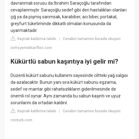
davranmalı sorusu da İbrahim Saraçoğlu tarafından
cevaplanmıştır. Saraçoğlu sedef gibi deri hastalıkları olanları
çiğ ya da pişmiş sarımsak, karabiber, acı biber, portakal,
greyfurt tüketiminde dikkatli olmaları konusunda da
uyarmaktadır.
Kaynak kaldırma talebi
Cevabın tamamını burada okuyun:
|
nefisyemektarifleri.com
Kükürtlü sabun kaşıntıya iyi gelir mi?
Düzenli kükürt sabunu kullanımı sayesinde ciltteki yağ salgısı
da azalacaktır. Bunun yanı sıra kükürt sabunu egzama,
sedef ve mantar gibi rahatsızlıkların giderilmesinde de
önemli rol oynar. Aynı zamanda bu sabun kaşıntı ve uyuz
sorunlarını da ortadan kaldırır.
Kaynak kaldırma talebi
Cevabın tamamını burada okuyun:
|
cnnturk.com