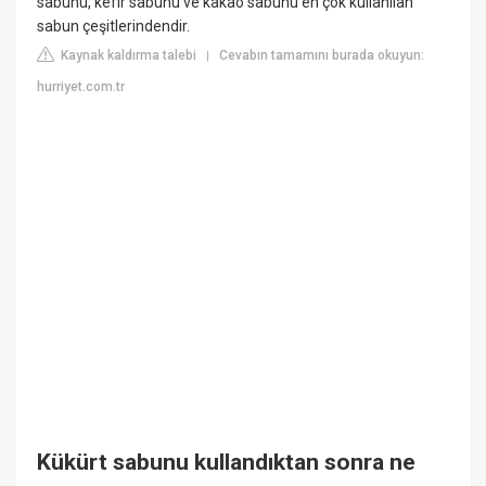
sabunu, kefir sabunu ve kakao sabunu en çok kullanılan
sabun çeşitlerindendir.
Kaynak kaldırma talebi
Cevabın tamamını burada okuyun:
|
hurriyet.com.tr
Kükürt sabunu kullandıktan sonra ne