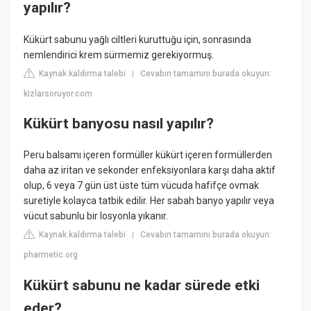
yapılır?
Kükürt sabunu yağlı ciltleri kuruttuğu için, sonrasında
nemlendirici krem sürmemiz gerekiyormuş.
Kaynak kaldırma talebi
Cevabın tamamını burada okuyun:
|
kizlarsoruyor.com
Kükürt banyosu nasıl yapılır?
Peru balsamı içeren formüller kükürt içeren formüllerden
daha az iritan ve sekonder enfeksiyonlara karşı daha aktif
olup, 6 veya 7 gün üst üste tüm vücuda hafifçe ovmak
suretiyle kolayca tatbik edilir. Her sabah banyo yapılır veya
vücut sabunlu bir losyonla yıkanır.
Kaynak kaldırma talebi
Cevabın tamamını burada okuyun:
|
pharmetic.org
Kükürt sabunu ne kadar sürede etki
eder?