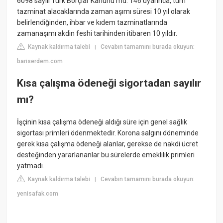
6098 sayılı Türk Borçlar Kanunu md. 146 uyarınca, tüm
tazminat alacaklarında zaman aşımı süresi 10 yıl olarak
belirlendiğinden, ihbar ve kıdem tazminatlarında
zamanaşımı akdin feshi tarihinden itibaren 10 yıldır.
Kaynak kaldırma talebi
Cevabın tamamını burada okuyun:
|
bariserdem.com
Kısa çalışma ödeneği sigortadan sayılır
mı?
İşçinin kısa çalışma ödeneği aldığı süre için genel sağlık
sigortası primleri ödenmektedir. Korona salgını döneminde
gerek kısa çalışma ödeneği alanlar, gerekse de nakdi ücret
desteğinden yararlananlar bu sürelerde emeklilik primleri
yatmadı.
Kaynak kaldırma talebi
Cevabın tamamını burada okuyun:
|
yenisafak.com