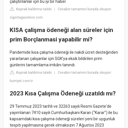
çalıştırılanlar için bu iyi bir haber.
Kaynak kaldırma talebi
Cevabın tamamını burada okuyun:
|
sigortagazetesi.com
KISA çalişma ödeneği alan süreler için
prim Borçlanmasi yapabilir mi?
Pandemide kısa çalışma ödeneği ile nakdi ücret desteğinden
yararlanan çalışanlar için SGK'ya eksik bildirilen prim
günlerini tamamlama imkânı tanındı.
Kaynak kaldırma talebi
Cevabın tamamını burada okuyun:
|
hurriyet.com.tr
2023 Kısa Çalışma Ödeneği uzatıldı mı?
29 Temmuz 2023 tarihli ve 32263 sayılı Resmi Gazete'de
yayımlanan 7410 sayılı Cumhurbaşkanı Kararı (“Karar”) ile bu
kapsamdaki kısa çalışma ödeneği süreleri yeni bir uygunluk
tespiti yapılmasına gerek olmaksızın 7 Ağustos 2023