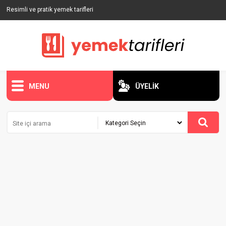
Resimli ve pratik yemek tarifleri
MENU
ÜYELİK