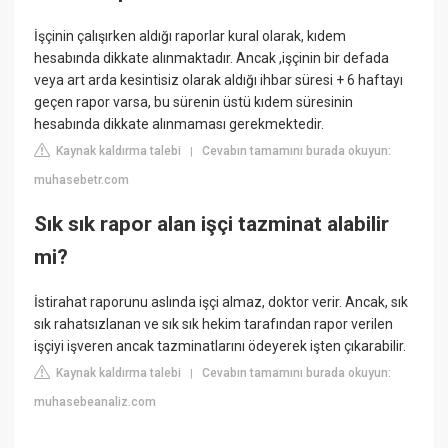
İşçinin çalışırken aldığı raporlar kural olarak, kıdem
hesabında dikkate alınmaktadır. Ancak ,işçinin bir defada
veya art arda kesintisiz olarak aldığı ihbar süresi + 6 haftayı
geçen rapor varsa, bu sürenin üstü kıdem süresinin
hesabında dikkate alınmaması gerekmektedir.
Kaynak kaldırma talebi
Cevabın tamamını burada okuyun:
|
muhasebetr.com
Sık sık rapor alan işçi tazminat alabilir
mi?
İstirahat raporunu aslında işçi almaz, doktor verir. Ancak, sık
sık rahatsızlanan ve sık sık hekim tarafından rapor verilen
işçiyi işveren ancak tazminatlarını ödeyerek işten çıkarabilir.
Kaynak kaldırma talebi
Cevabın tamamını burada okuyun:
|
muhasebeanaliz.com