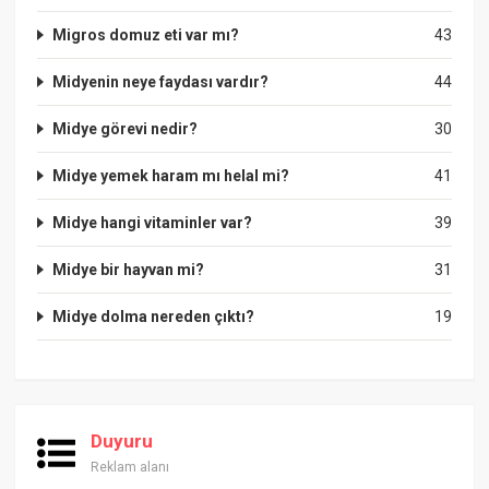
Migros domuz eti var mı?
43
Midyenin neye faydası vardır?
44
Midye görevi nedir?
30
Midye yemek haram mı helal mi?
41
Midye hangi vitaminler var?
39
Midye bir hayvan mi?
31
Midye dolma nereden çıktı?
19
Duyuru
Reklam alanı