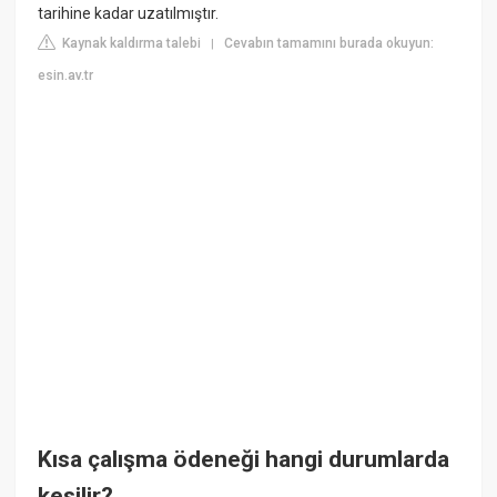
tarihine kadar uzatılmıştır.
Kaynak kaldırma talebi
Cevabın tamamını burada okuyun:
|
esin.av.tr
Kısa çalışma ödeneği hangi durumlarda
kesilir?