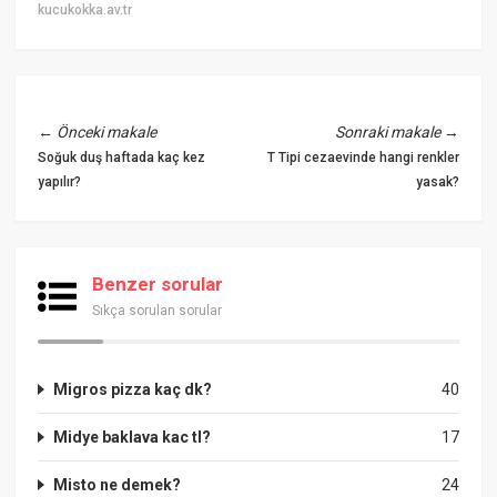
kucukokka.av.tr
←
Önceki makale
Sonraki makale
→
Soğuk duş haftada kaç kez
T Tipi cezaevinde hangi renkler
yapılır?
yasak?
Benzer sorular
Sıkça sorulan sorular
Migros pizza kaç dk?
40
Midye baklava kac tl?
17
Misto ne demek?
24