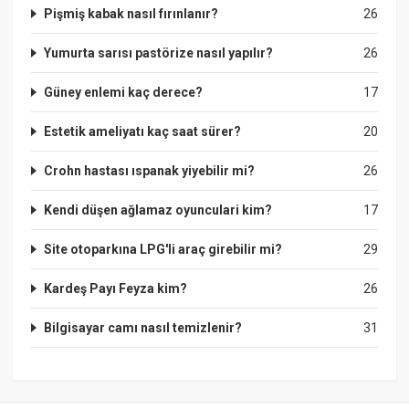
Pişmiş kabak nasıl fırınlanır?
26
Yumurta sarısı pastörize nasıl yapılır?
26
Güney enlemi kaç derece?
17
Estetik ameliyatı kaç saat sürer?
20
Crohn hastası ıspanak yiyebilir mi?
26
Kendi düşen ağlamaz oyunculari kim?
17
Site otoparkına LPG'li araç girebilir mi?
29
Kardeş Payı Feyza kim?
26
Bilgisayar camı nasıl temizlenir?
31