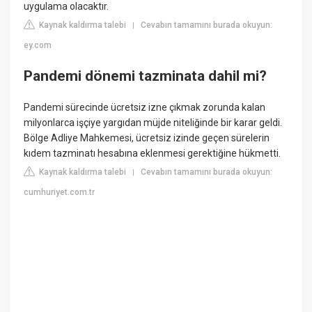
uygulama olacaktır.
Kaynak kaldırma talebi
Cevabın tamamını burada okuyun:
|
ey.com
Pandemi dönemi tazminata dahil mi?
Pandemi sürecinde ücretsiz izne çıkmak zorunda kalan
milyonlarca işçiye yargıdan müjde niteliğinde bir karar geldi.
Bölge Adliye Mahkemesi, ücretsiz izinde geçen sürelerin
kıdem tazminatı hesabına eklenmesi gerektiğine hükmetti.
Kaynak kaldırma talebi
Cevabın tamamını burada okuyun:
|
cumhuriyet.com.tr