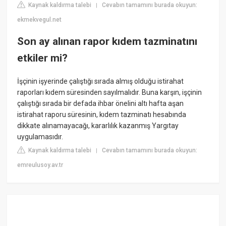
Kaynak kaldırma talebi
Cevabın tamamını burada okuyun:
|
ekmekvegul.net
Son ay alınan rapor kıdem tazminatını
etkiler mi?
İşçinin işyerinde çalıştığı sırada almış olduğu istirahat
raporları kıdem süresinden sayılmalıdır. Buna karşın, işçinin
çalıştığı sırada bir defada ihbar önelini altı hafta aşan
istirahat raporu süresinin, kıdem tazminatı hesabında
dikkate alınamayacağı, kararlılık kazanmış Yargıtay
uygulamasıdır.
Kaynak kaldırma talebi
Cevabın tamamını burada okuyun:
|
emreulusoy.av.tr