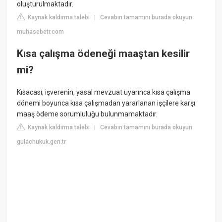
oluşturulmaktadır.
Kaynak kaldırma talebi
Cevabın tamamını burada okuyun:
|
muhasebetr.com
Kısa çalışma ödeneği maaştan kesilir
mi?
Kısacası, işverenin, yasal mevzuat uyarınca kısa çalışma
dönemi boyunca kısa çalışmadan yararlanan işçilere karşı
maaş ödeme sorumluluğu bulunmamaktadır.
Kaynak kaldırma talebi
Cevabın tamamını burada okuyun:
|
gulachukuk.gen.tr