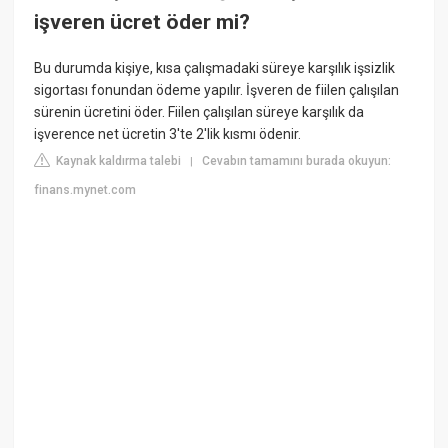
işveren ücret öder mi?
Bu durumda kişiye, kısa çalışmadaki süreye karşılık işsizlik
sigortası fonundan ödeme yapılır. İşveren de fiilen çalışılan
sürenin ücretini öder. Fiilen çalışılan süreye karşılık da
işverence net ücretin 3'te 2'lik kısmı ödenir.
Kaynak kaldırma talebi
Cevabın tamamını burada okuyun:
|
finans.mynet.com