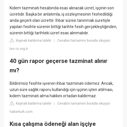
Kıdem tazminatı hesabında esas alınacak ücret, işçinin son
ücretidir. Başka bir anlatımla, iş sözleşmesinin feshedildiği
anda geçerli olan ücrettir. İhbar süresi tanınmak suretiyle
yapılan fesihte sürenin bittiği tarihte fesih gerçekleştiğinden,
sürenin bittiği tarihteki ücret esas alınmalıdır.
Kaynak kaldırma talebi
Cevabın tamamını burada okuyun:
|
tes-is.org.tr
40 gün rapor geçerse tazminat alınır
mı?
Bildirimsiz fesihte işveren ihbar tazminatı ödemez. Ancak,
uzun süre sağlık raporu kullandığı için işçinin işten atılması,
kıdem tazminatı alma hakkını ortadan kaldırmaz.
Kaynak kaldırma talebi
Cevabın tamamını burada okuyun:
|
haberturk.com
Kısa çalışma ödeneği alan işçiye