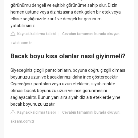
görünümü dengeli ve eşit bir görünüme sahip olur. Dizin
hemen üstüne veya diz hizasına denk gelen bir etek veya
elbise seçtiğinizde zarif ve dengeli bir görünüm
yatabilirsiniz.
Kaynak kaldırma talebi
Cevabın tamamını burada okuyun:
|
swist.com.tr
Bacak boyu kısa olanlar nasıl giyinmeli?
Giyeceğiniz çizgili pantolonların, boyuna doğru çizgili olması
boyunuzu uzun ve bacaklarınızı daha ince gösterecektir.
Giyeceğiniz pantolon veya uzun eteklerin, siyah renkte
olması bacak boyunuzu uzun ve ince görünmesini
sağlayacaktır. Bunun yanı sıra siyah diz altı eteklerde yine
bacak boyunuzu uzatır.
Kaynak kaldırma talebi
Cevabın tamamını burada okuyun:
|
aksam.com.tr