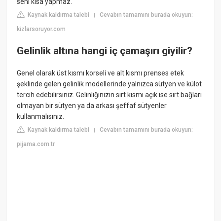
seni kısa yapmaz.
Kaynak kaldırma talebi
Cevabın tamamını burada okuyun:
|
kizlarsoruyor.com
Gelinlik altına hangi iç çamaşırı giyilir?
Genel olarak üst kısmı korseli ve alt kısmı prenses etek
şeklinde gelen gelinlik modellerinde yalnızca sütyen ve külot
tercih edebilirsiniz. Gelinliğinizin sırt kısmı açık ise sırt bağları
olmayan bir sütyen ya da arkası şeffaf sütyenler
kullanmalısınız.
Kaynak kaldırma talebi
Cevabın tamamını burada okuyun:
|
pijama.com.tr