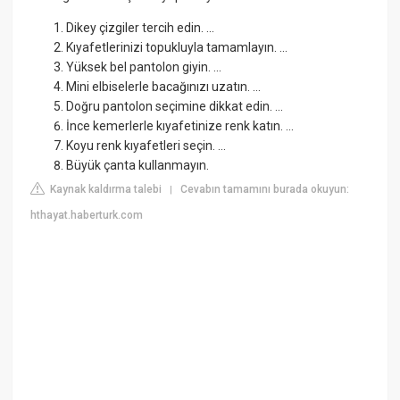
Dikey çizgiler tercih edin. ...
Kıyafetlerinizi topukluyla tamamlayın. ...
Yüksek bel pantolon giyin. ...
Mini elbiselerle bacağınızı uzatın. ...
Doğru pantolon seçimine dikkat edin. ...
İnce kemerlerle kıyafetinize renk katın. ...
Koyu renk kıyafetleri seçin. ...
Büyük çanta kullanmayın.
Kaynak kaldırma talebi
Cevabın tamamını burada okuyun:
|
hthayat.haberturk.com