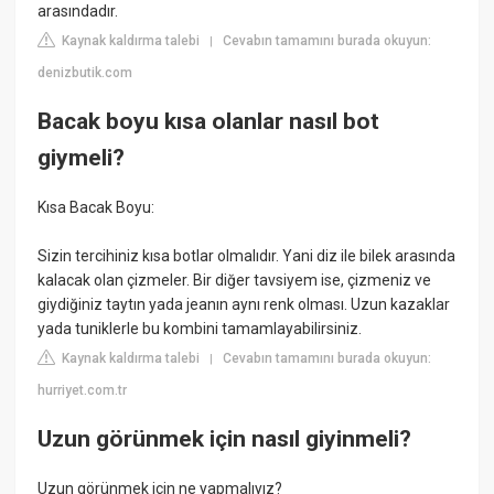
arasındadır.
Kaynak kaldırma talebi
Cevabın tamamını burada okuyun:
|
denizbutik.com
Bacak boyu kısa olanlar nasıl bot
giymeli?
Kısa Bacak Boyu:
Sizin tercihiniz kısa botlar olmalıdır. Yani diz ile bilek arasında
kalacak olan çizmeler. Bir diğer tavsiyem ise, çizmeniz ve
giydiğiniz taytın yada jeanın aynı renk olması. Uzun kazaklar
yada tuniklerle bu kombini tamamlayabilirsiniz.
Kaynak kaldırma talebi
Cevabın tamamını burada okuyun:
|
hurriyet.com.tr
Uzun görünmek için nasıl giyinmeli?
Uzun görünmek için ne yapmalıyız?