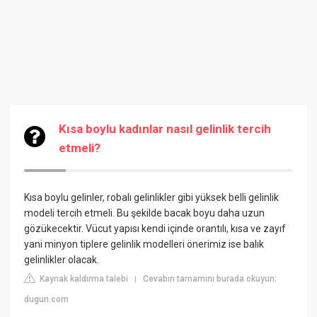
Kısa boylu kadınlar nasıl gelinlik tercih
etmeli?
Kısa boylu gelinler, robalı gelinlikler gibi yüksek belli gelinlik
modeli tercih etmeli. Bu şekilde bacak boyu daha uzun
gözükecektir. Vücut yapısı kendi içinde orantılı, kısa ve zayıf
yani minyon tiplere gelinlik modelleri önerimiz ise balık
gelinlikler olacak.
Kaynak kaldırma talebi
Cevabın tamamını burada okuyun:
|
dugun.com