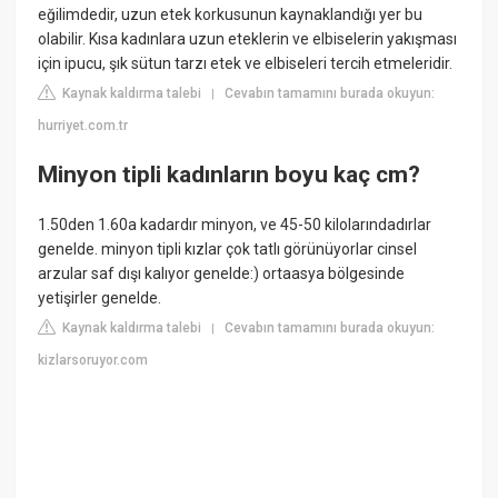
eğilimdedir, uzun etek korkusunun kaynaklandığı yer bu
olabilir. Kısa kadınlara uzun eteklerin ve elbiselerin yakışması
için ipucu, şık sütun tarzı etek ve elbiseleri tercih etmeleridir.
Kaynak kaldırma talebi
Cevabın tamamını burada okuyun:
|
hurriyet.com.tr
Minyon tipli kadınların boyu kaç cm?
1.50den 1.60a kadardır minyon, ve 45-50 kilolarındadırlar
genelde. minyon tipli kızlar çok tatlı görünüyorlar cinsel
arzular saf dışı kalıyor genelde:) ortaasya bölgesinde
yetişirler genelde.
Kaynak kaldırma talebi
Cevabın tamamını burada okuyun:
|
kizlarsoruyor.com