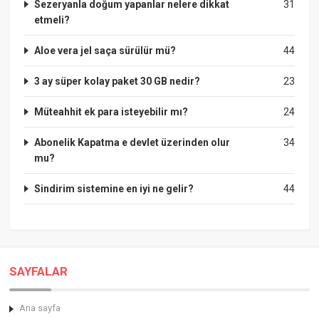
Sezeryanla doğum yapanlar nelere dikkat
31
etmeli?
Aloe vera jel saça sürülür mü?
44
3 ay süper kolay paket 30 GB nedir?
23
Müteahhit ek para isteyebilir mı?
24
Abonelik Kapatma e devlet üzerinden olur
34
mu?
Sindirim sistemine en iyi ne gelir?
44
SAYFALAR
Ana sayfa