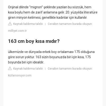
Orijinal dilinde ''mignon'' şeklinde yazılan bu sözcük, hem
kısa boylu hem de zarif anlamına gelir. 20. yüzyılda literatüre
giren minyon kelimesi, genellikle kadınlar için kullanılır.
Kaynak kaldırma talebi
Cevabın tamamını burada okuyun:
|
milliyet.com.tr
163 cm boy kısa mıdır?
ülkemizde ve dünyada erkek boy ortalaması 175 olduğuna
göre sorun yoktur. 163 sizin boyunuzda biri için kısa, 175
boyunda biri için idealdir.
Kaynak kaldırma talebi
Cevabın tamamını burada okuyun:
|
kizlarsoruyor.com