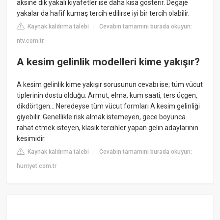
aksine dik yakalı kıyafetler ise daha kısa gösterir. Degaje
yakalar da hafif kumaş tercih edilirse iyi bir tercih olabilir.
Kaynak kaldırma talebi
Cevabın tamamını burada okuyun:
|
ntv.com.tr
A kesim gelinlik modelleri kime yakışır?
A kesim gelinlik kime yakışır sorusunun cevabı ise; tüm vücut
tiplerinin dostu olduğu. Armut, elma, kum saati, ters üçgen,
dikdörtgen… Neredeyse tüm vücut formları A kesim gelinliği
giyebilir. Genellikle risk almak istemeyen, gece boyunca
rahat etmek isteyen, klasik tercihler yapan gelin adaylarının
kesimidir.
Kaynak kaldırma talebi
Cevabın tamamını burada okuyun:
|
hurriyet.com.tr