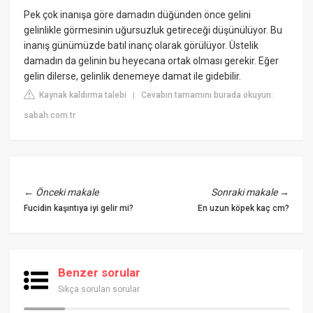
Pek çok inanışa göre damadın düğünden önce gelini
gelinlikle görmesinin uğursuzluk getireceği düşünülüyor. Bu
inanış günümüzde batıl inanç olarak görülüyor. Üstelik
damadın da gelinin bu heyecana ortak olması gerekir. Eğer
gelin dilerse, gelinlik denemeye damat ile gidebilir.
Kaynak kaldırma talebi
Cevabın tamamını burada okuyun:
|
sabah.com.tr
←
Önceki makale
Sonraki makale
→
Fucidin kaşıntıya iyi gelir mi?
En uzun köpek kaç cm?
Benzer sorular
Sıkça sorulan sorular