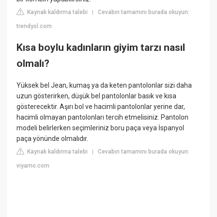
Kaynak kaldırma talebi
Cevabın tamamını burada okuyun:
|
trendyol.com
Kısa boylu kadınların giyim tarzı nasıl
olmalı?
Yüksek bel Jean, kumaş ya da keten pantolonlar sizi daha
uzun gösterirken, düşük bel pantolonlar basık ve kısa
gösterecektir. Aşırı bol ve hacimli pantolonlar yerine dar,
hacimli olmayan pantolonları tercih etmelisiniz. Pantolon
modeli belirlerken seçimleriniz boru paça veya İspanyol
paça yönünde olmalıdır.
Kaynak kaldırma talebi
Cevabın tamamını burada okuyun:
|
viyamo.com