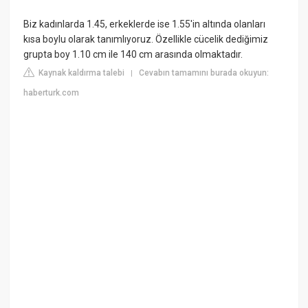
Biz kadınlarda 1.45, erkeklerde ise 1.55'in altında olanları
kısa boylu olarak tanımlıyoruz. Özellikle cücelik dediğimiz
grupta boy 1.10 cm ile 140 cm arasında olmaktadır.
Kaynak kaldırma talebi
Cevabın tamamını burada okuyun:
|
haberturk.com