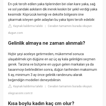
En çok tercih edilen yaka tiplerinden biri olan kare yaka, sağ
ve sol yandaki askıların dik inerek keskin bir şekil verdiği yaka
kesimidir. Köprücük kemiği ve dekolte bölgesini öne
çıkarmak isteyen gelin adayları bu yaka tipini tercih edebilir.
Kaynak kaldırma talebi
Cevabın tamamını burada okuyun:
|
dugun.com
Gelinlik almaya ne zaman alınmalı?
Hiçbir şeyi aceleye getirmeden, mükemmel sonuca
ulaşabilmek için düğüne en az üç ay kala gelinliğini seçmen
gerek. Tarzına ve bütçene en uygun gelen markaları ya da
tasarımcıyı belirledikten sonra, düğün tarihinden maksimum
6 ay, minimum 3 ay önce gelinlik randevunu alarak
beğendiğin modelleri deneyebilirsin.
Kaynak kaldırma talebi
Cevabın tamamını burada okuyun:
|
olegcassini.com.tr
Kısa boylu kadın kaç cm olur?