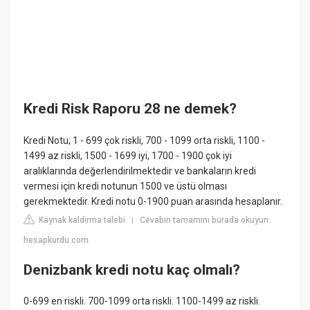
Kredi Risk Raporu 28 ne demek?
Kredi Notu; 1 - 699 çok riskli, 700 - 1099 orta riskli, 1100 -
1499 az riskli, 1500 - 1699 iyi, 1700 - 1900 çok iyi
aralıklarında değerlendirilmektedir ve bankaların kredi
vermesi için kredi notunun 1500 ve üstü olması
gerekmektedir. Kredi notu 0-1900 puan arasında hesaplanır.
Kaynak kaldırma talebi
Cevabın tamamını burada okuyun:
|
hesapkurdu.com
Denizbank kredi notu kaç olmalı?
0-699 en riskli. 700-1099 orta riskli. 1100-1499 az riskli.