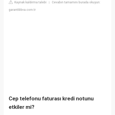
Kaynak kaldırma talebi
Cevabın tamamını burada okuyun:
|
garantibbva.com.tr
Cep telefonu faturası kredi notunu
etkiler mi?