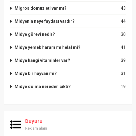
Migros domuz eti var mı?
43
Midyenin neye faydası vardır?
44
Midye görevi nedir?
30
Midye yemek haram mı helal mi?
41
Midye hangi vitaminler var?
39
Midye bir hayvan mi?
31
Midye dolma nereden çıktı?
19
Duyuru
Reklam alanı