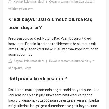
Kaynak kaldırma talebi
Cevabın tamamını burada okuyun:
|
teklifimgelsin.com
Kredi başvurusu olumsuz olursa kaç
puan düşürür?
Kredi Başvurusu Kredi Notunu Kaç Puan Düşürür? Kredi
başvurusu Findeks kredi notu belirlemesinde olumsuz etki
etmez. Bu yüzden kredi başvurusu yapmak kredi notundan
puan düşürmez.
Kaynak kaldırma talebi
Cevabın tamamını burada okuyun:
|
hesapkurdu.com
950 puana kredi çıkar mı?
Riskli kredi notu kapsamında değerlendirilen; yani puanı 1 ila
699 arasında olan kişiler, bloke teminatlı kredi kartlarına
başvuru yapabilir. Notu 700 puan ve üstünde yer alan banka
müşterilerinin ise çalışma durumlarına ve gelir beyanlarına