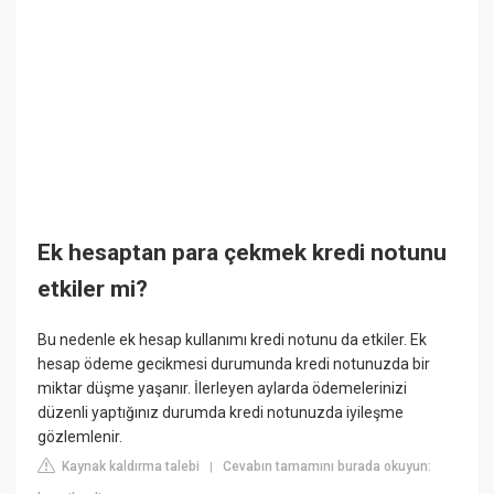
Ek hesaptan para çekmek kredi notunu
etkiler mi?
Bu nedenle ek hesap kullanımı kredi notunu da etkiler. Ek
hesap ödeme gecikmesi durumunda kredi notunuzda bir
miktar düşme yaşanır. İlerleyen aylarda ödemelerinizi
düzenli yaptığınız durumda kredi notunuzda iyileşme
gözlemlenir.
Kaynak kaldırma talebi
Cevabın tamamını burada okuyun:
|