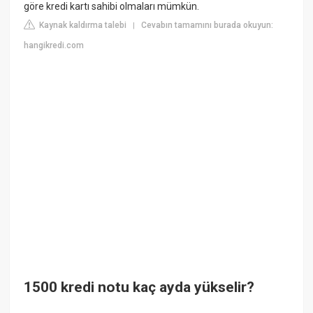
göre kredi kartı sahibi olmaları mümkün.
Kaynak kaldırma talebi
Cevabın tamamını burada okuyun:
|
hangikredi.com
1500 kredi notu kaç ayda yükselir?