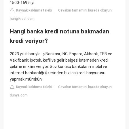
1500-1699 iyi.
Kaynak kaldırma talebi
Cevabın tamamını burada okuyun:
|
hangikredi.com
Hangi banka kredi notuna bakmadan
kredi veriyor?
2023 yılı itibariyle İş Bankası, ING, Enpara, Akbank, TEB ve
Vakıfbank; ipotek, kefil ve gelir belgesi istemeden kredi
çekme imkânı veriyor. Söz konusu bankaların mobil ve
internet bankacılığı üzerinden hızlıca kredi başvurusu
yapmak mümkün.
Kaynak kaldırma talebi
Cevabın tamamını burada okuyun:
|
dunya.com