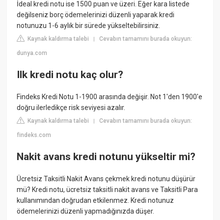
İdeal kredi notu ise 1500 puan ve üzeri. Eğer kara listede
değilseniz borç ödemelerinizi düzenli yaparak kredi
notunuzu 1-6 aylık bir sürede yükseltebilirsiniz.
Kaynak kaldırma talebi
Cevabın tamamını burada okuyun:
|
dunya.com
Ilk kredi notu kaç olur?
Findeks Kredi Notu 1-1900 arasında değişir. Not 1'den 1900'e
doğru ilerledikçe risk seviyesi azalır.
Kaynak kaldırma talebi
Cevabın tamamını burada okuyun:
|
findeks.com
Nakit avans kredi notunu yükseltir mi?
Ücretsiz Taksitli Nakit Avans çekmek kredi notunu düşürür
mü? Kredi notu, ücretsiz taksitli nakit avans ve Taksitli Para
kullanımından doğrudan etkilenmez. Kredi notunuz
ödemelerinizi düzenli yapmadığınızda düşer.