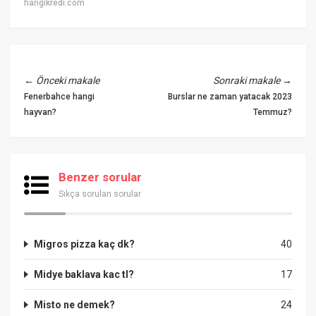
hangikredi.com
←
Önceki makale
Sonraki makale
→
Fenerbahce hangi
Burslar ne zaman yatacak 2023
hayvan?
Temmuz?
Benzer sorular
Sıkça sorulan sorular
Migros pizza kaç dk?
40
Midye baklava kac tl?
17
Misto ne demek?
24