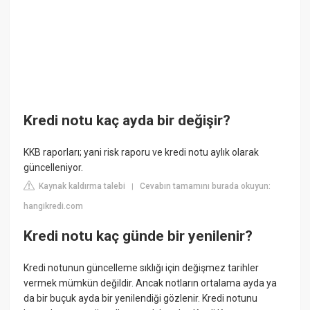
Kredi notu kaç ayda bir değişir?
KKB raporları; yani risk raporu ve kredi notu aylık olarak
güncelleniyor.
Kaynak kaldırma talebi
Cevabın tamamını burada okuyun:
|
hangikredi.com
Kredi notu kaç günde bir yenilenir?
Kredi notunun güncelleme sıklığı için değişmez tarihler
vermek mümkün değildir. Ancak notların ortalama ayda ya
da bir buçuk ayda bir yenilendiği gözlenir. Kredi notunu