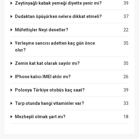
Zeytinyağlı kabak yemeği diyette yenir mi?
39
Dudaktan öpüşürken nelere dikkat etmeli?
37
Müfettişler Neyi denetler?
22
Yerleşme sancısı adetten kaç gün önce
35
olur?
Zemin kat kat olarak sayılır mı?
35
IPhone kalıcı IMEI atılır mı?
26
Polonya Türkiye otobüs kaç saat?
39
Turp otunda hangi vitaminler var?
33
Mezhepli olmak şart mı?
18