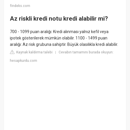
findeks.com
Az riskli kredi notu kredi alabilir mi?
700 - 1099 puan aralığı: Kredi alınması yalnız kefil veya
ipotek gösterilerek mümkün olabilir. 1100 - 1499 puan
aralığı: Az risk grubuna sahiptir. Büyük olasılıkla kredi alabilir.
Kaynak kaldırma talebi
Cevabın tamamını burada okuyun:
|
hesapkurdu.com