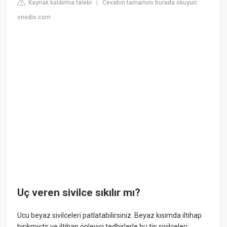
Kaynak kaldırma talebi
Cevabın tamamını burada okuyun:
|
onedio.com
Uç veren sivilce sıkılır mı?
Ucu beyaz sivilceleri patlatabilirsiniz. Beyaz kısımda iltihap
birikmiştir ve iltihap önleyici tedbirlerle bu tip sivilceleri