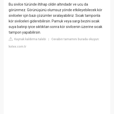
Bu sivilce türünde iltihap cildin altındadır ve ucu da
görünmez. Görünüşünü olumsuz yönde etkileyebilecek kör
sivilceler için bazı çözümler sıralayabiliriz: Sıcak tamponla
kör sivilceleri giderebilirsin. Pamuk veya sargı bezini sıcak
suya batırıp iyice sıktıktan sonra kör sivilcenin üzerine sıcak
tampon yapabilirsin.
Kaynak kaldırma talebi
Cevabın tamamını burada okuyun:
|
kotex.com.tr