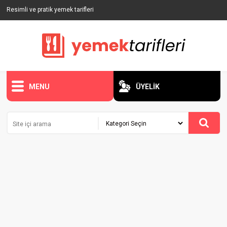
Resimli ve pratik yemek tarifleri
MENU
ÜYELİK