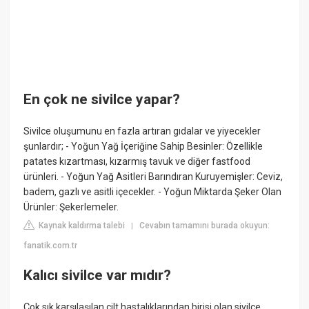
En çok ne sivilce yapar?
Sivilce oluşumunu en fazla artıran gıdalar ve yiyecekler
şunlardır; - Yoğun Yağ İçeriğine Sahip Besinler: Özellikle
patates kızartması, kızarmış tavuk ve diğer fastfood
ürünleri. - Yoğun Yağ Asitleri Barındıran Kuruyemişler: Ceviz,
badem, gazlı ve asitli içecekler. - Yoğun Miktarda Şeker Olan
Ürünler: Şekerlemeler.
Kaynak kaldırma talebi
Cevabın tamamını burada okuyun:
|
fanatik.com.tr
Kalıcı sivilce var mıdır?
Çok sık karşılaşılan cilt hastalıklarından birisi olan sivilce