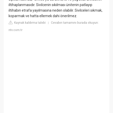
iltihaplanmasıdır. Sivilcenin sıkılması ünitenin patlayıp
iltihabın etrafa yayılmasına neden olabilir. Sivilceleri sıkmak,
koparmak ve hatta ellemek dahi önerilmez.
Kaynak kaldırma talebi
Cevabın tamamını burada okuyun:
|
ntv.com.tr