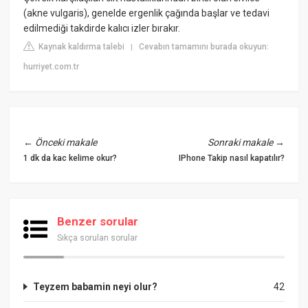
(akne vulgaris), genelde ergenlik çağında başlar ve tedavi
edilmediği takdirde kalıcı izler bırakır.
Kaynak kaldırma talebi
Cevabın tamamını burada okuyun:
|
hurriyet.com.tr
←
Önceki makale
Sonraki makale
→
1 dk da kac kelime okur?
IPhone Takip nasıl kapatılır?
Benzer sorular
Sıkça sorulan sorular
Teyzem babamin neyi olur?
42