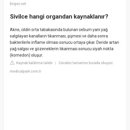
birgun.net
Sivilce hangi organdan kaynaklanır?
Akne, cildin orta tabakasında bulunan sebum yani yağ
salgılayan kanalların tıkanması, şişmesi ve daha sonra
bakterilerle inflame olması sonucu ortaya çıkar. Deride artan
yağ salgısı ve gözeneklerin tıkanması sonucu siyah nokta
(komedon) oluşur.
Kaynak kaldırma talebi
Cevabın tamamını burada okuyun:
|
medicalpark.com.tr