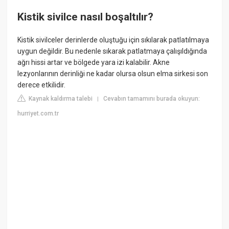
Kistik sivilce nasıl boşaltılır?
Kistik sivilceler derinlerde oluştuğu için sıkılarak patlatılmaya
uygun değildir. Bu nedenle sıkarak patlatmaya çalışıldığında
ağrı hissi artar ve bölgede yara izi kalabilir. Akne
lezyonlarının derinliği ne kadar olursa olsun elma sirkesi son
derece etkilidir.
Kaynak kaldırma talebi
Cevabın tamamını burada okuyun:
|
hurriyet.com.tr