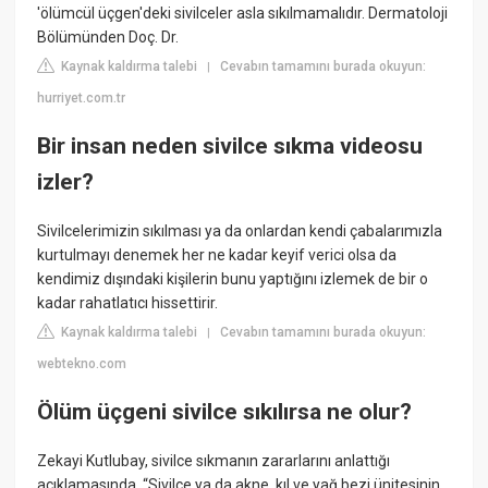
'ölümcül üçgen'deki sivilceler asla sıkılmamalıdır. Dermatoloji
Bölümünden Doç. Dr.
Kaynak kaldırma talebi
Cevabın tamamını burada okuyun:
|
hurriyet.com.tr
Bir insan neden sivilce sıkma videosu
izler?
Sivilcelerimizin sıkılması ya da onlardan kendi çabalarımızla
kurtulmayı denemek her ne kadar keyif verici olsa da
kendimiz dışındaki kişilerin bunu yaptığını izlemek de bir o
kadar rahatlatıcı hissettirir.
Kaynak kaldırma talebi
Cevabın tamamını burada okuyun:
|
webtekno.com
Ölüm üçgeni sivilce sıkılırsa ne olur?
Zekayi Kutlubay, sivilce sıkmanın zararlarını anlattığı
açıklamasında, “Sivilce ya da akne, kıl ve yağ bezi ünitesinin