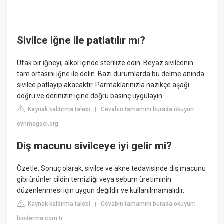
Sivilce iğne ile patlatılır mı?
Ufak bir iğneyi, alkol içinde sterilize edin. Beyaz sivilcenin
tam ortasını iğne ile delin. Bazı durumlarda bu delme anında
sivilce patlayıp akacaktır. Parmaklarınızla nazikçe aşağı
doğru ve derinizin içine doğru basınç uygulayın.
Kaynak kaldırma talebi
Cevabın tamamını burada okuyun:
|
evrimagaci.org
Diş macunu sivilceye iyi gelir mi?
Özetle. Sonuç olarak, sivilce ve akne tedavisinde diş macunu
gibi ürünler cildin temizliği veya sebum üretiminin
düzenlenmesi için uygun değildir ve kullanılmamalıdır.
Kaynak kaldırma talebi
Cevabın tamamını burada okuyun:
|
bioderma.com.tr