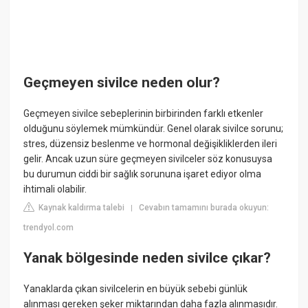
Geçmeyen sivilce neden olur?
Geçmeyen sivilce sebeplerinin birbirinden farklı etkenler
olduğunu söylemek mümkündür. Genel olarak sivilce sorunu;
stres, düzensiz beslenme ve hormonal değişikliklerden ileri
gelir. Ancak uzun süre geçmeyen sivilceler söz konusuysa
bu durumun ciddi bir sağlık sorununa işaret ediyor olma
ihtimali olabilir.
Kaynak kaldırma talebi
Cevabın tamamını burada okuyun:
|
trendyol.com
Yanak bölgesinde neden sivilce çıkar?
Yanaklarda çıkan sivilcelerin en büyük sebebi günlük
alınması gereken şeker miktarından daha fazla alınmasıdır.