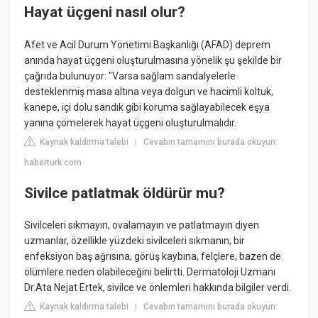
Hayat üçgeni nasıl olur?
Afet ve Acil Durum Yönetimi Başkanlığı (AFAD) deprem
anında hayat üçgeni oluşturulmasına yönelik şu şekilde bir
çağrıda bulunuyor: "Varsa sağlam sandalyelerle
desteklenmiş masa altına veya dolgun ve hacimli koltuk,
kanepe, içi dolu sandık gibi koruma sağlayabilecek eşya
yanına çömelerek hayat üçgeni oluşturulmalıdır.
Kaynak kaldırma talebi
Cevabın tamamını burada okuyun:
|
haberturk.com
Sivilce patlatmak öldürür mu?
Sivilceleri sıkmayın, ovalamayın ve patlatmayın diyen
uzmanlar, özellikle yüzdeki sivilceleri sıkmanın; bir
enfeksiyon baş ağrısına, görüş kaybına, felçlere, bazen de
ölümlere neden olabileceğini belirtti. Dermatoloji Uzmanı
Dr.Ata Nejat Ertek, sivilce ve önlemleri hakkında bilgiler verdi.
Kaynak kaldırma talebi
Cevabın tamamını burada okuyun:
|