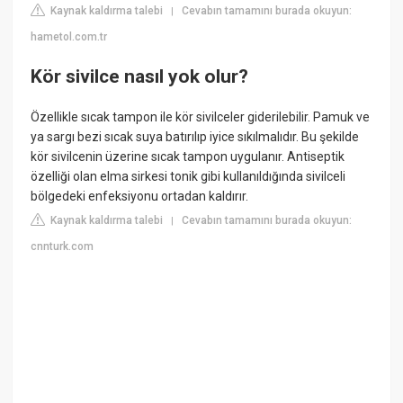
Kaynak kaldırma talebi
Cevabın tamamını burada okuyun:
|
hametol.com.tr
Kör sivilce nasıl yok olur?
Özellikle sıcak tampon ile kör sivilceler giderilebilir. Pamuk ve
ya sargı bezi sıcak suya batırılıp iyice sıkılmalıdır. Bu şekilde
kör sivilcenin üzerine sıcak tampon uygulanır. Antiseptik
özelliği olan elma sirkesi tonik gibi kullanıldığında sivilceli
bölgedeki enfeksiyonu ortadan kaldırır.
Kaynak kaldırma talebi
Cevabın tamamını burada okuyun:
|
cnnturk.com