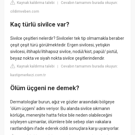
Kaynak kaldırma talebi
Cevabın tamamını burada okuyun:
|
cildimveben.com
Kaç türlü sivilce var?
Sivilce çeşitleri nelerdir? Sivilceler tek tip olmamakla beraber
çeşit çeşit türü görülmektedir. Ergen sivilcesi, yetişkin
sivilcesi, iltihaplı/iltihapsız sivilce, nodül/kist, papül/ pistül,
beyaz nokta ve siyah nokta sivilce çeşitlerindendir.
Kaynak kaldırma talebi
Cevabın tamamını burada okuyun:
|
kastipmerkezi.com.tr
Ölüm üçgeni ne demek?
Dermatologlar burun, ağız ve gözler arasındaki bölgeye
'ölüm üçgeni' adını veriyor. Bu alanda sivilce sıkmanın
körlüğe, menenjite hatta felce bile neden olabileceğini
söyleyen uzmanlar, ölümlere bile sebep olan vakalara
rastlandığını ifade ederek ciddi sonuçlara karşı uyarıyorlar.