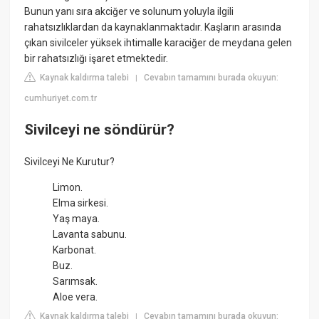
Bunun yanı sıra akciğer ve solunum yoluyla ilgili
rahatsızlıklardan da kaynaklanmaktadır. Kaşların arasında
çıkan sivilceler yüksek ihtimalle karaciğer de meydana gelen
bir rahatsızlığı işaret etmektedir.
Kaynak kaldırma talebi
Cevabın tamamını burada okuyun:
|
cumhuriyet.com.tr
Sivilceyi ne söndürür?
Sivilceyi Ne Kurutur?
Limon.
Elma sirkesi.
Yaş maya.
Lavanta sabunu.
Karbonat.
Buz.
Sarımsak.
Aloe vera.
Kaynak kaldırma talebi
Cevabın tamamını burada okuyun:
|