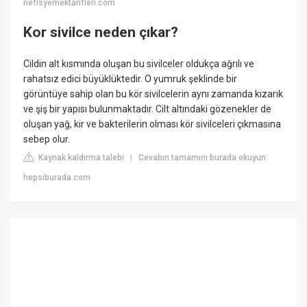
nefisyemektarifleri.com
Kor sivilce neden çıkar?
Cildin alt kısmında oluşan bu sivilceler oldukça ağrılı ve
rahatsız edici büyüklüktedir. O yumruk şeklinde bir
görüntüye sahip olan bu kör sivilcelerin aynı zamanda kızarık
ve şiş bir yapısı bulunmaktadır. Cilt altındaki gözenekler de
oluşan yağ, kir ve bakterilerin olması kör sivilceleri çıkmasına
sebep olur.
Kaynak kaldırma talebi
Cevabın tamamını burada okuyun:
|
hepsiburada.com