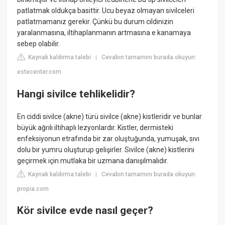
patlatmak oldukça basittir. Ucu beyaz olmayan sivilceleri
patlatmamanız gerekir. Çünkü bu durum cildinizin
yaralanmasına, iltihaplanmanın artmasına e kanamaya
sebep olabilir.
Kaynak kaldırma talebi
Cevabın tamamını burada okuyun:
|
estecenter.com
Hangi sivilce tehlikelidir?
En ciddi sivilce (akne) türü sivilce (akne) kistleridir ve bunlar
büyük ağrılı iltihaplı lezyonlardır. Kistler, dermisteki
enfeksiyonun etrafında bir zar oluştuğunda, yumuşak, sıvı
dolu bir yumru oluşturup gelişirler. Sivilce (akne) kistlerini
geçirmek için mutlaka bir uzmana danışılmalıdır.
Kaynak kaldırma talebi
Cevabın tamamını burada okuyun:
|
propia.com
Kör sivilce evde nasıl geçer?