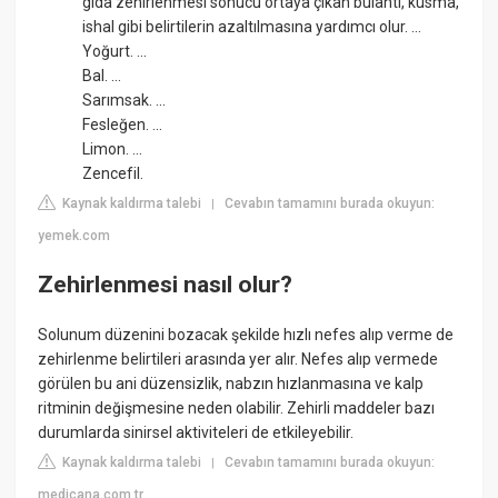
gıda zehirlenmesi sonucu ortaya çıkan bulantı, kusma,
ishal gibi belirtilerin azaltılmasına yardımcı olur. ...
Yoğurt. ...
Bal. ...
Sarımsak. ...
Fesleğen. ...
Limon. ...
Zencefil.
Kaynak kaldırma talebi
Cevabın tamamını burada okuyun:
|
yemek.com
Zehirlenmesi nasıl olur?
Solunum düzenini bozacak şekilde hızlı nefes alıp verme de
zehirlenme belirtileri arasında yer alır. Nefes alıp vermede
görülen bu ani düzensizlik, nabzın hızlanmasına ve kalp
ritminin değişmesine neden olabilir. Zehirli maddeler bazı
durumlarda sinirsel aktiviteleri de etkileyebilir.
Kaynak kaldırma talebi
Cevabın tamamını burada okuyun:
|
medicana.com.tr