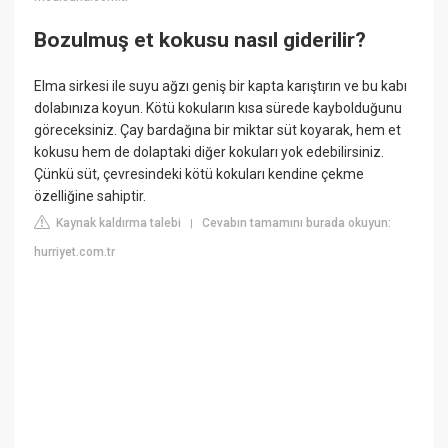
Bozulmuş et kokusu nasıl giderilir?
Elma sirkesi ile suyu ağzı geniş bir kapta karıştırın ve bu kabı
dolabınıza koyun. Kötü kokuların kısa sürede kaybolduğunu
göreceksiniz. Çay bardağına bir miktar süt koyarak, hem et
kokusu hem de dolaptaki diğer kokuları yok edebilirsiniz.
Çünkü süt, çevresindeki kötü kokuları kendine çekme
özelliğine sahiptir.
Kaynak kaldırma talebi
Cevabın tamamını burada okuyun:
|
hurriyet.com.tr