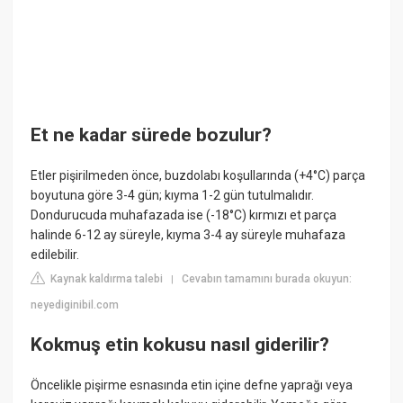
Et ne kadar sürede bozulur?
Etler pişirilmeden önce, buzdolabı koşullarında (+4°C) parça
boyutuna göre 3-4 gün; kıyma 1-2 gün tutulmalıdır.
Dondurucuda muhafazada ise (-18°C) kırmızı et parça
halinde 6-12 ay süreyle, kıyma 3-4 ay süreyle muhafaza
edilebilir.
Kaynak kaldırma talebi
Cevabın tamamını burada okuyun:
|
neyediginibil.com
Kokmuş etin kokusu nasıl giderilir?
Öncelikle pişirme esnasında etin içine defne yaprağı veya