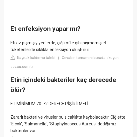
Et enfeksiyon yapar mı?
Eti az pişmiş yiyenlerde, çiğ köfte gibi pişmemiş et
tüketenlerde sıklıkla enfeksiyon oluşturur.
Kaynak kaldırma talebi
Cevabın tamamını burada okuyun:
|
sozcu.com.tr
Etin içindeki bakteriler kaç derecede
ölür?
ET MİNİMUM 70-72 DERECE PİŞİRİLMELİ
Zararlı bakteri ve virüsler bu sıcaklıkta kaybolacaktır. Çiğ ette
'E.coli', 'Salmonella', 'Staphylococcus Aureus' dediğimiz
bakteriler var.