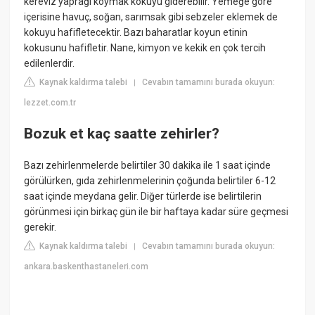
kereviz yaprağı koymak kokuyu giderebilir. Yemeğe göre
içerisine havuç, soğan, sarımsak gibi sebzeler eklemek de
kokuyu hafifletecektir. Bazı baharatlar koyun etinin
kokusunu hafifletir. Nane, kimyon ve kekik en çok tercih
edilenlerdir.
Kaynak kaldırma talebi
Cevabın tamamını burada okuyun:
|
lezzet.com.tr
Bozuk et kaç saatte zehirler?
Bazı zehirlenmelerde belirtiler 30 dakika ile 1 saat içinde
görülürken, gıda zehirlenmelerinin çoğunda belirtiler 6-12
saat içinde meydana gelir. Diğer türlerde ise belirtilerin
görünmesi için birkaç gün ile bir haftaya kadar süre geçmesi
gerekir.
Kaynak kaldırma talebi
Cevabın tamamını burada okuyun:
|
ankara.baskenthastaneleri.com