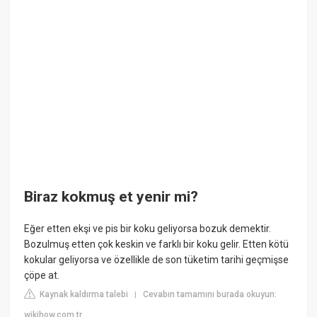
Biraz kokmuş et yenir mi?
Eğer etten ekşi ve pis bir koku geliyorsa bozuk demektir.
Bozulmuş etten çok keskin ve farklı bir koku gelir. Etten kötü
kokular geliyorsa ve özellikle de son tüketim tarihi geçmişse
çöpe at.
Kaynak kaldırma talebi
Cevabın tamamını burada okuyun:
|
wikihow.com.tr