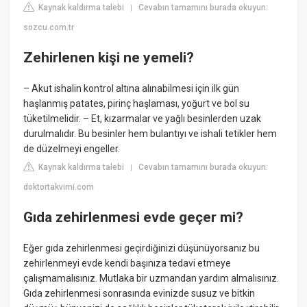
Kaynak kaldırma talebi
Cevabın tamamını burada okuyun:
|
sozcu.com.tr
Zehirlenen kişi ne yemeli?
– Akut ishalin kontrol altına alınabilmesi için ilk gün
haşlanmış patates, pirinç haşlaması, yoğurt ve bol su
tüketilmelidir. – Et, kızarmalar ve yağlı besinlerden uzak
durulmalıdır. Bu besinler hem bulantıyı ve ishali tetikler hem
de düzelmeyi engeller.
Kaynak kaldırma talebi
Cevabın tamamını burada okuyun:
|
doktortakvimi.com
Gıda zehirlenmesi evde geçer mi?
Eğer gıda zehirlenmesi geçirdiğinizi düşünüyorsanız bu
zehirlenmeyi evde kendi başınıza tedavi etmeye
çalışmamalısınız. Mutlaka bir uzmandan yardım almalısınız.
Gıda zehirlenmesi sonrasında evinizde susuz ve bitkin