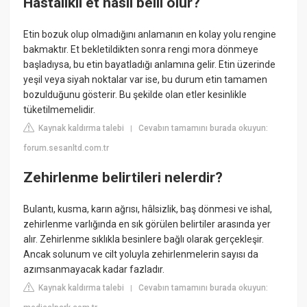
Hastalıklı et nasıl belli olur?
Etin bozuk olup olmadığını anlamanın en kolay yolu rengine
bakmaktır. Et bekletildikten sonra rengi mora dönmeye
başladıysa, bu etin bayatladığı anlamına gelir. Etin üzerinde
yeşil veya siyah noktalar var ise, bu durum etin tamamen
bozulduğunu gösterir. Bu şekilde olan etler kesinlikle
tüketilmemelidir.
Kaynak kaldırma talebi
Cevabın tamamını burada okuyun:
|
forum.sesanltd.com.tr
Zehirlenme belirtileri nelerdir?
Bulantı, kusma, karın ağrısı, hâlsizlik, baş dönmesi ve ishal,
zehirlenme varlığında en sık görülen belirtiler arasında yer
alır. Zehirlenme sıklıkla besinlere bağlı olarak gerçekleşir.
Ancak solunum ve cilt yoluyla zehirlenmelerin sayısı da
azımsanmayacak kadar fazladır.
Kaynak kaldırma talebi
Cevabın tamamını burada okuyun:
|