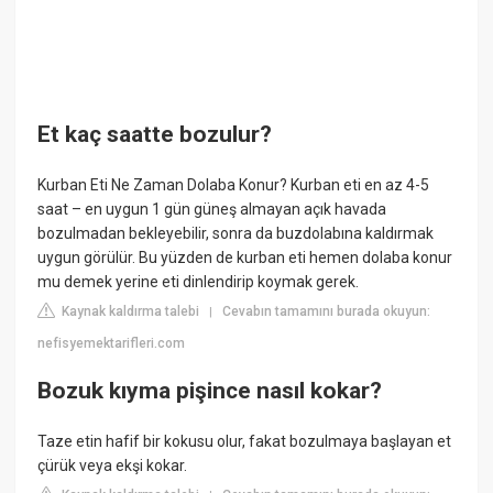
Et kaç saatte bozulur?
Kurban Eti Ne Zaman Dolaba Konur? Kurban eti en az 4-5
saat – en uygun 1 gün güneş almayan açık havada
bozulmadan bekleyebilir, sonra da buzdolabına kaldırmak
uygun görülür. Bu yüzden de kurban eti hemen dolaba konur
mu demek yerine eti dinlendirip koymak gerek.
Kaynak kaldırma talebi
Cevabın tamamını burada okuyun:
|
nefisyemektarifleri.com
Bozuk kıyma pişince nasıl kokar?
Taze etin hafif bir kokusu olur, fakat bozulmaya başlayan et
çürük veya ekşi kokar.