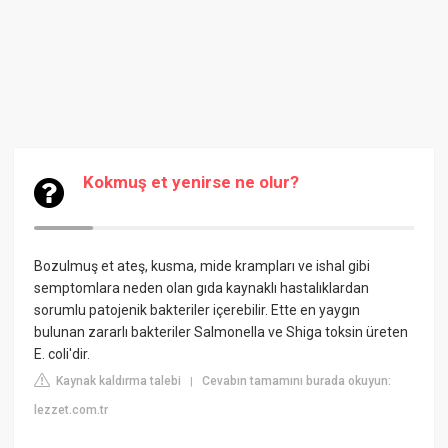
Kokmuş et yenirse ne olur?
Bozulmuş et ateş, kusma, mide krampları ve ishal gibi
semptomlara neden olan gıda kaynaklı hastalıklardan
sorumlu patojenik bakteriler içerebilir. Ette en yaygın
bulunan zararlı bakteriler Salmonella ve Shiga toksin üreten
E. coli'dir.
Kaynak kaldırma talebi
Cevabın tamamını burada okuyun:
|
lezzet.com.tr