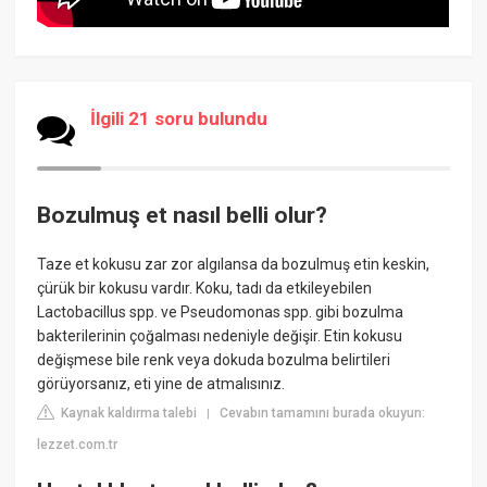
İlgili 21 soru bulundu
Bozulmuş et nasıl belli olur?
Taze et kokusu zar zor algılansa da bozulmuş etin keskin,
çürük bir kokusu vardır. Koku, tadı da etkileyebilen
Lactobacillus spp. ve Pseudomonas spp. gibi bozulma
bakterilerinin çoğalması nedeniyle değişir. Etin kokusu
değişmese bile renk veya dokuda bozulma belirtileri
görüyorsanız, eti yine de atmalısınız.
Kaynak kaldırma talebi
Cevabın tamamını burada okuyun:
|
lezzet.com.tr