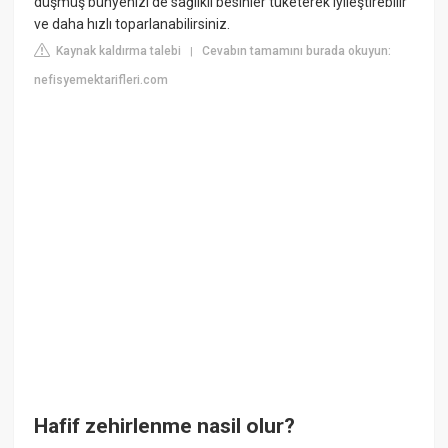
düşmüş bünyenizi de sağlıklı besinler tüketerek iyileştirebilir
ve daha hızlı toparlanabilirsiniz.
Kaynak kaldırma talebi
Cevabın tamamını burada okuyun:
|
nefisyemektarifleri.com
Hafif zehirlenme nasil olur?