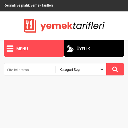
Resimli ve pratik yemek tarifleri
MENU
ÜYELİK