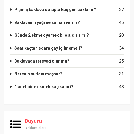
Pişmiş baklava dolapta kaç gün saklanır?
27
Baklavanın yağı ne zaman verilir?
45
Günde 2 ekmek yemek kilo aldırır mı?
20
Saat kaçtan sonra çay içilmemeli?
34
Baklavada tereyağ olur mu?
25
Nerenin sütlacı meşhur?
31
1 adet pide ekmek kaç kalori?
43
Duyuru
Reklam alanı