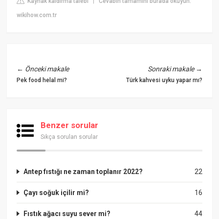
Kaynak kaldırma talebi
Cevabın tamamını burada okuyun:
|
wikihow.com.tr
←
Önceki makale
Sonraki makale
→
Pek food helal mi?
Türk kahvesi uyku yapar mı?
Benzer sorular
Sıkça sorulan sorular
Antep fıstığı ne zaman toplanır 2022?
22
Çayı soğuk içilir mi?
16
Fıstık ağacı suyu sever mi?
44