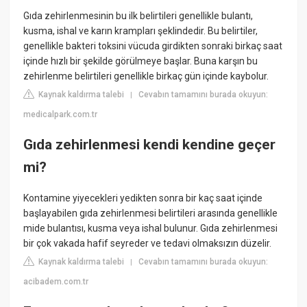
Gıda zehirlenmesinin bu ilk belirtileri genellikle bulantı,
kusma, ishal ve karın krampları şeklindedir. Bu belirtiler,
genellikle bakteri toksini vücuda girdikten sonraki birkaç saat
içinde hızlı bir şekilde görülmeye başlar. Buna karşın bu
zehirlenme belirtileri genellikle birkaç gün içinde kaybolur.
Kaynak kaldırma talebi
Cevabın tamamını burada okuyun:
|
medicalpark.com.tr
Gıda zehirlenmesi kendi kendine geçer
mi?
Kontamine yiyecekleri yedikten sonra bir kaç saat içinde
başlayabilen gıda zehirlenmesi belirtileri arasında genellikle
mide bulantısı, kusma veya ishal bulunur. Gıda zehirlenmesi
bir çok vakada hafif seyreder ve tedavi olmaksızın düzelir.
Kaynak kaldırma talebi
Cevabın tamamını burada okuyun:
|
acibadem.com.tr