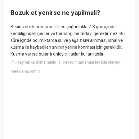
Bozuk et yenirse ne yapilmali?
Besin zehirlenmesi belirtileri çoğunlukla 2-3 gün içinde
kendiliğinden geriler ve herhangi bir tedavi gerektirmez. Bu
süre içinde bol miktarda su ve yağsız sıvı alınması, ishal ve
kusma ile kaybedilen sıvının yerine konması için gereklidir.
Kusma var ise bulantı önleyici ilaçlar kullanılabilir.
Kaynak kaldırma talebi
Cevabın tamamını burada okuyun:
|
medicana.com.tr