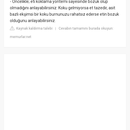
- Öncelikle; eti koklama yöntemi sayesinde bozuk olup
olmadığını anlayabilirsiniz. Koku gelmiyorsa et tazedir, asit
bazlı ekşimsi bir koku burnunuzu rahatsız ederse etin bozuk
olduğunu anlayabilirsiniz.
Kaynak kaldırma talebi
Cevabın tamamını burada okuyun:
|
memurlar.net