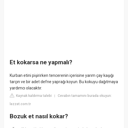
Et kokarsa ne yapmalı?
Kurban etini pişirirken tencerenin içerisine yarım çay kaşığı
tarçın ve bir adet defne yaprağı koyun. Bu kokuyu dağıtmaya
yardımcı olacaktır.
Kaynak kaldırma talebi
Cevabın tamamını burada okuyun:
|
lezzet.com.tr
Bozuk et nasıl kokar?