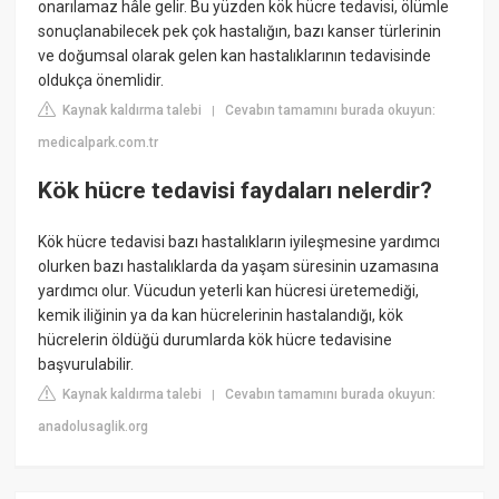
onarılamaz hâle gelir. Bu yüzden kök hücre tedavisi, ölümle
sonuçlanabilecek pek çok hastalığın, bazı kanser türlerinin
ve doğumsal olarak gelen kan hastalıklarının tedavisinde
oldukça önemlidir.
Kaynak kaldırma talebi
Cevabın tamamını burada okuyun:
|
medicalpark.com.tr
Kök hücre tedavisi faydaları nelerdir?
Kök hücre tedavisi bazı hastalıkların iyileşmesine yardımcı
olurken bazı hastalıklarda da yaşam süresinin uzamasına
yardımcı olur. Vücudun yeterli kan hücresi üretemediği,
kemik iliğinin ya da kan hücrelerinin hastalandığı, kök
hücrelerin öldüğü durumlarda kök hücre tedavisine
başvurulabilir.
Kaynak kaldırma talebi
Cevabın tamamını burada okuyun:
|
anadolusaglik.org