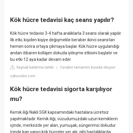
Kök hücre tedavisi kaç seans yapılır?
Kök hücre tedavisi 3-4 hafta aralıklarla 3 seans olarak yapılır.
İlk etki; kişiden kişiye değişmekle beraber ikinci seanstan
hemen sonra ortaya çıkmaya başlar. Kök hücre uygulandığı
andan itibaren kollajen dokuda iyileşme etkisini başlatır ve
bu etki 12 aya kadar devam eder.
Kaynak kaldırma talebi
Cevabın tamamını burada okuyun:
|
oykucelen.com
Kök hücre tedavisi sigorta karşılıyor
mu?
Kemik iliği Nakli SGK kapsamındaki hastalara ücretsiz
yapılmaktadır. Kemik iliği, vücudumuzdaki uzun kemiklerin
içinde, merkezde yer alan, yumuşak, süngerimsi dokudur.
İçinde kan yapıcı kök hücreler yer alır. gibi hastalıklarda