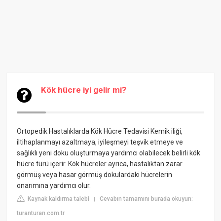
Kök hücre iyi gelir mi?
Ortopedik Hastalıklarda Kök Hücre Tedavisi
Kemik iliği,
iltihaplanmayı azaltmaya, iyileşmeyi teşvik etmeye ve
sağlıklı yeni doku oluşturmaya yardımcı olabilecek belirli kök
hücre türü içerir. Kök hücreler ayrıca, hastalıktan zarar
görmüş veya hasar görmüş dokulardaki hücrelerin
onarımına yardımcı olur.
Kaynak kaldırma talebi
Cevabın tamamını burada okuyun:
|
turanturan.com.tr