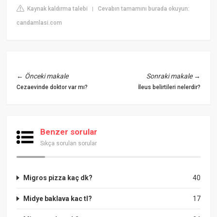
Kaynak kaldırma talebi
Cevabın tamamını burada okuyun:
|
candamlasi.com
←
Önceki makale
Sonraki makale
→
Cezaevinde doktor var mı?
İleus belirtileri nelerdir?
Benzer sorular
Sıkça sorulan sorular
Migros pizza kaç dk?
40
Midye baklava kac tl?
17