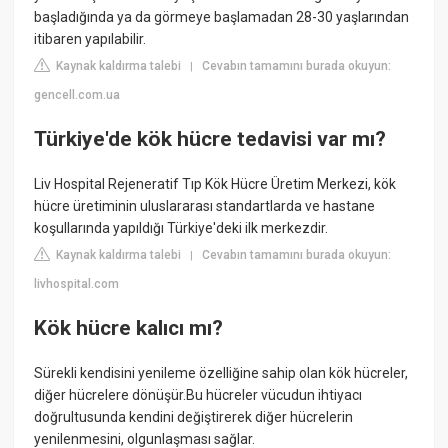
başladığında ya da görmeye başlamadan 28-30 yaşlarından
itibaren yapılabilir.
Kaynak kaldırma talebi
Cevabın tamamını burada okuyun:
|
gencell.com.ua
Türkiye'de kök hücre tedavisi var mı?
Liv Hospital Rejeneratif Tıp Kök Hücre Üretim Merkezi, kök
hücre üretiminin uluslararası standartlarda ve hastane
koşullarında yapıldığı Türkiye'deki ilk merkezdir.
Kaynak kaldırma talebi
Cevabın tamamını burada okuyun:
|
livhospital.com
Kök hücre kalıcı mı?
Sürekli kendisini yenileme özelliğine sahip olan kök hücreler,
diğer hücrelere dönüşür.Bu hücreler vücudun ihtiyacı
doğrultusunda kendini değiştirerek diğer hücrelerin
yenilenmesini, olgunlaşması sağlar.