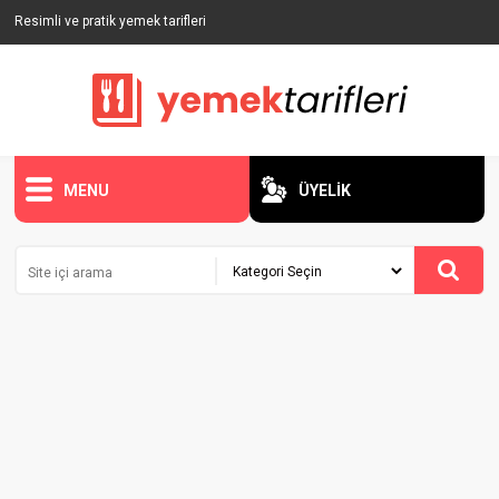
Resimli ve pratik yemek tarifleri
MENU
ÜYELİK