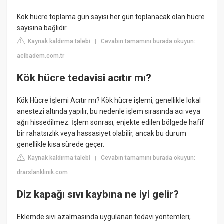
Kök hücre toplama gün sayısı her gün toplanacak olan hücre
sayısına bağlıdır.
Kaynak kaldırma talebi
Cevabın tamamını burada okuyun:
|
acibadem.com.tr
Kök hücre tedavisi acıtır mı?
Kök Hücre İşlemi Acıtır mı? Kök hücre işlemi, genellikle lokal
anestezi altında yapılır, bu nedenle işlem sırasında acı veya
ağrı hissedilmez. İşlem sonrası, enjekte edilen bölgede hafif
bir rahatsızlık veya hassasiyet olabilir, ancak bu durum
genellikle kısa sürede geçer.
Kaynak kaldırma talebi
Cevabın tamamını burada okuyun:
|
drarslanklinik.com
Diz kapağı sıvı kaybına ne iyi gelir?
Eklemde sıvı azalmasında uygulanan tedavi yöntemleri;