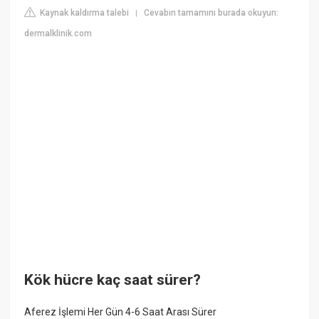
Kaynak kaldırma talebi
Cevabın tamamını burada okuyun:
|
dermalklinik.com
Kök hücre kaç saat sürer?
Aferez İşlemi Her Gün 4-6 Saat Arası Sürer