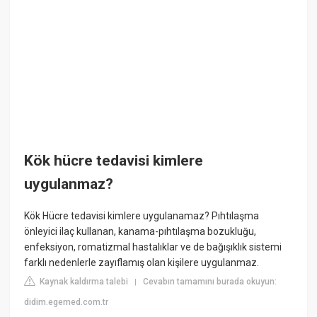
Kök hücre tedavisi kimlere
uygulanmaz?
Kök Hücre tedavisi kimlere uygulanamaz? Pıhtılaşma
önleyici ilaç kullanan, kanama-pıhtılaşma bozukluğu,
enfeksiyon, romatizmal hastalıklar ve de bağışıklık sistemi
farklı nedenlerle zayıflamış olan kişilere uygulanmaz.
Kaynak kaldırma talebi
Cevabın tamamını burada okuyun:
|
didim.egemed.com.tr