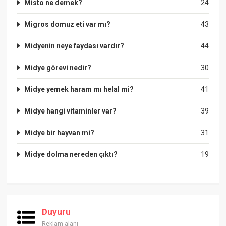
Misto ne demek?
24
Migros domuz eti var mı?
43
Midyenin neye faydası vardır?
44
Midye görevi nedir?
30
Midye yemek haram mı helal mi?
41
Midye hangi vitaminler var?
39
Midye bir hayvan mi?
31
Midye dolma nereden çıktı?
19
Duyuru
Reklam alanı