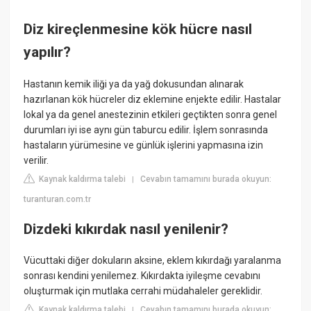
Diz kireçlenmesine kök hücre nasıl
yapılır?
Hastanın kemik iliği ya da yağ dokusundan alınarak
hazırlanan kök hücreler diz eklemine enjekte edilir. Hastalar
lokal ya da genel anestezinin etkileri geçtikten sonra genel
durumları iyi ise aynı gün taburcu edilir. İşlem sonrasında
hastaların yürümesine ve günlük işlerini yapmasına izin
verilir.
Kaynak kaldırma talebi
Cevabın tamamını burada okuyun:
|
turanturan.com.tr
Dizdeki kıkırdak nasıl yenilenir?
Vücuttaki diğer dokuların aksine, eklem kıkırdağı yaralanma
sonrası kendini yenilemez. Kıkırdakta iyileşme cevabını
oluşturmak için mutlaka cerrahi müdahaleler gereklidir.
Kaynak kaldırma talebi
Cevabın tamamını burada okuyun:
|