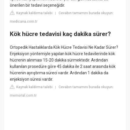
önerilen bir tedavi seçeneğidir.
Kaynak kaldırma talebi
Cevabın tamamını burada okuyun:
|
medicana.com.tr
Kök hücre tedavisi kaç dakika sürer?
Ortopedik Hastalıklarda Kök Hücre Tedavisi Ne Kadar Sürer?
Enjeksiyon yöntemiyle yapılan kök hücre tedavilerinde kök
hücrenin alınması 15-20 dakika sürmektedir. Ardından
kullanılan prosedüre göre 45 dakika ile 2 saat arasında kök
hücrenin ayrıştırma süreci vardır. Ardından 1 dakika da
enjeksiyon süresi vardır.
Kaynak kaldırma talebi
Cevabın tamamını burada okuyun:
|
memorial.com.tr