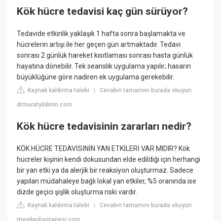
Kök hücre tedavisi kaç gün sürüyor?
Tedavide etkinlik yaklaşık 1 hafta sonra başlamakta ve
hücrelerin artışı ile her geçen gün artmaktadır. Tedavi
sonrası 2 günlük hareket kısıtlaması sonrası hasta günlük
hayatına dönebilir. Tek seanslık uygulama yapılır; hasarın
büyüklüğüne göre nadiren ek uygulama gerekebilir.
Kaynak kaldırma talebi
Cevabın tamamını burada okuyun:
|
drmuratyildirim.com
Kök hücre tedavisinin zararları nedir?
KÖK HÜCRE TEDAVİSİNİN YAN ETKİLERİ VAR MIDIR? Kök
hücreler kişinin kendi dokusundan elde edildiği için herhangi
bir yan etki ya da alerjik bir reaksiyon oluşturmaz. Sadece
yapılan müdahaleye bağlı lokal yan etkiler, %5 oranında ise
dizde geçici şişlik oluşturma riski vardır.
Kaynak kaldırma talebi
Cevabın tamamını burada okuyun:
|
meydanhastanesi.com