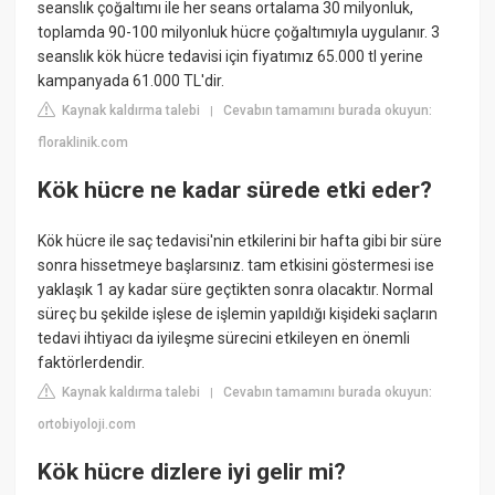
seanslık çoğaltımı ile her seans ortalama 30 milyonluk,
toplamda 90-100 milyonluk hücre çoğaltımıyla uygulanır. 3
seanslık kök hücre tedavisi için fiyatımız 65.000 tl yerine
kampanyada 61.000 TL'dir.
Kaynak kaldırma talebi
Cevabın tamamını burada okuyun:
|
floraklinik.com
Kök hücre ne kadar sürede etki eder?
Kök hücre ile saç tedavisi'nin etkilerini bir hafta gibi bir süre
sonra hissetmeye başlarsınız. tam etkisini göstermesi ise
yaklaşık 1 ay kadar süre geçtikten sonra olacaktır. Normal
süreç bu şekilde işlese de işlemin yapıldığı kişideki saçların
tedavi ihtiyacı da iyileşme sürecini etkileyen en önemli
faktörlerdendir.
Kaynak kaldırma talebi
Cevabın tamamını burada okuyun:
|
ortobiyoloji.com
Kök hücre dizlere iyi gelir mi?