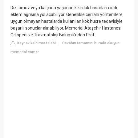
Diz, omuz veya kalçada yaşanan kıkırdak hasarları ciddi
eklem ağrısına yol açabiliyor. Genellikle cerrahi yöntemlere
uygun olmayan hastalarda kullanılan kök hücre tedavisiyle
başarılı sonuçlar alınabiliyor. Memorial Ataşehir Hastanesi
Ortopedi ve Travmatoloji Bölümü'nden Prof.
Kaynak kaldırma talebi
Cevabın tamamını burada okuyun:
|
memorial.com.tr