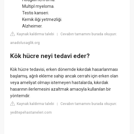
Multipl myeloma.
Testis kanseri.
Kemik iliği yetmezliği.
Alzheimer.
Kaynak kaldırma talebi
Cevabın tamamını burada okuyun:
|
anadolusaglik.org
Kök hücre neyi tedavi eder?
Kök hücre tedavisi, erken dönemde kıkırdak hasarlanması
başlamış, ağrılı ekleme sahip ancak cerrahi için erken olan
veya ameliyat olmayı istemeyen hastalarda, kıkırdak
hasarının ilerlemesini azaltmak amacıyla kullanılan bir
yöntemdir.
Kaynak kaldırma talebi
Cevabın tamamını burada okuyun:
|
yeditepehastaneleri.com