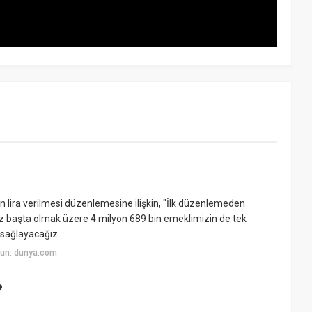
lira verilmesi düzenlemesine ilişkin, "İlk düzenlemeden
iz başta olmak üzere 4 milyon 689 bin emeklimizin de tek
 sağlayacağız.
yun: dunya.com
?