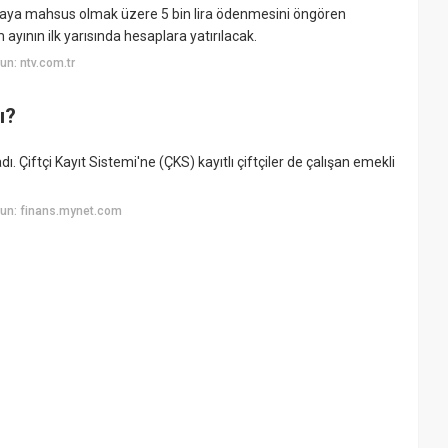
aya mahsus olmak üzere 5 bin lira ödenmesini öngören
yının ilk yarısında hesaplara yatırılacak.
n: ntv.com.tr
ı?
 Çiftçi Kayıt Sistemi'ne (ÇKS) kayıtlı çiftçiler de çalışan emekli
un: finans.mynet.com