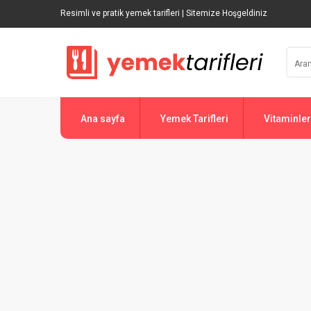
Resimli ve pratik yemek tarifleri | Sitemize Hoşgeldiniz
Ana sayfa
Yemek Tarifleri
Vitaminler