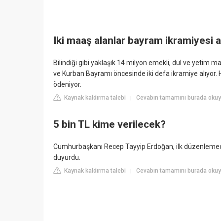
Iki maaş alanlar bayram ikramiyesi 
Bilindiği gibi yaklaşık 14 milyon emekli, dul ve yetim
ve Kurban Bayramı öncesinde iki defa ikramiye alıyor.
ödeniyor.
Kaynak kaldırma talebi
Cevabın tamamını burada okuy
|
5 bin TL kime verilecek?
Cumhurbaşkanı Recep Tayyip Erdoğan, ilk düzenlemede
duyurdu.
Kaynak kaldırma talebi
Cevabın tamamını burada okuyu
|