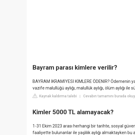
Bayram parası kimlere verilir?
BAYRAM İKRAMİYESİ KİMLERE ÖDENİR? Ödemenin yapılac
vazife malullüğü aylığı, malullük aylığı, ölüm aylığı ile s
Kaynak kaldırma talebi
Cevabın tamamını burada okuy
|
Kimler 5000 TL alamayacak?
1-31 Ekim 2023 arası herhangi bir tarihte, sosyal güvenl
faaliyette bulunanlar ile yaşlılık aylığı almaktayken bu 