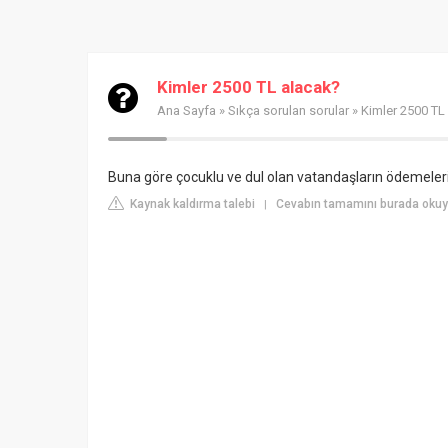
Kimler 2500 TL alacak?
Ana Sayfa
»
Sıkça sorulan sorular
» Kimler 2500 TL
Buna göre çocuklu ve dul olan vatandaşların ödemeleri 
Kaynak kaldırma talebi
Cevabın tamamını burada oku
|