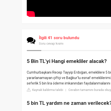
İlgili 41 soru bulundu
Soru cevap kısmı
5 Bin TL'yi Hangi emekliler alacak?
Cumhurbaşkanı Recep Tayyip Erdoğan, emeklilere 5 bin 
yararlanamayan çiftçi ve Bağkur'lu esnaf emeklilerim
seferlik 5 bin lira ödeme imkanından faydalanmalarını
Kaynak kaldırma talebi
Cevabın tamamını burada oku
|
5 bin TL yardım ne zaman verilecek