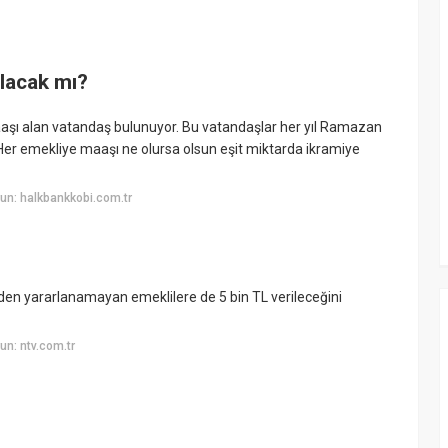
alacak mı?
 maaşı alan vatandaş bulunuyor. Bu vatandaşlar her yıl Ramazan
 Her emekliye maaşı ne olursa olsun eşit miktarda ikramiye
un: halkbankkobi.com.tr
n yararlanamayan emeklilere de 5 bin TL verileceğini
n: ntv.com.tr