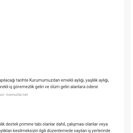
ağı tarihte Kurumumuzdan emekli aylığı, yaşlılık aylığı,
ürekli iş göremezlik geliri ve ölüm geliri alanlara ödenir.
un: memurlar.net
ik destek primine tabi olanlar dahil, çalışması olanlar veya
aylıkları kesilmeksizin ilgili düzenlemede sayılan iş yerlerinde