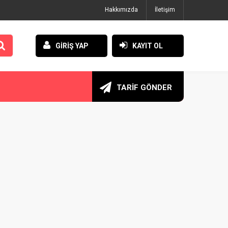
Hakkımızda
İletişim
GİRİŞ YAP
KAYIT OL
TARİF GÖNDER