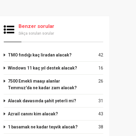
Benzer sorular
Sıkça sorulan sorular
TMO fındığı kaç liradan alacak?
42
Windows 11 kaç yıl destek alacak?
16
7500 Emekli maaşı alanlar
26
Temmuz'da ne kadar zam alacak?
Alacak davasında şahit yeterli mi?
31
Azrail canını kim alacak?
43
1 basamak ne kadar teşvik alacak?
38