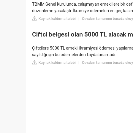
TBMM Genel Kurulunda, çalışmayan emeklilere bir def
düzenleme yasalaştı. İkramiye ödemeleri en geç kasım a
Kaynak kaldırma talebi
Cevabın tamamını burada okuyu
|
Ciftci belgesi olan 5000 TL alacak m
Çiftçilere 5000 TL emekli ikramiyesi ödemesi yapılamadı.
sayıldığı için bu ödemelerden faydalanamadı.
Kaynak kaldırma talebi
Cevabın tamamını burada okuy
|