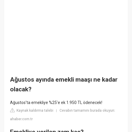
Ağustos ayında emekli maaşı ne kadar
olacak?
Ağustos'ta emekliye %25'e ek 1.950 TL ödenecek!
Kaynak kaldırma talebi
Cevabın tamamını burada okuyun:
|
ahaber.com.tr
Emekliye verilen zam kaç?