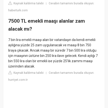
Kaynak kaldırma talebi
Cevabın tamamını burada okuyun:
|
haberturk.com
7500 TL emekli maaşı alanlar zam
alacak mı?
7 bin lira emekli maaşı alan bir vatandaşın da kendi emekli
aylığına yüzde 25 zam uygulanacak ve maaşı 8 bin 750
liraya çıkacak. Ancak maaşı bir süredir 7 bin 500 lira olduğu
için maaşının üstüne bin 250 lira ilave gelecek. Kendi aylığı 7
bin 550 lira olan bir emekli ise yüzde 25'lik zammı maaşı
üzerinden alacak.
Kaynak kaldırma talebi
Cevabın tamamını burada okuyun:
|
hurriyet.com.tr