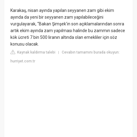
Karakaş, nisan ayında yapılan seyyanen zam gibi ekim
ayında da yeni bir seyyanen zam yapılabileceğini
vurgulayarak, “Bakan Şimşek'in son açıklamalarından sonra
artık ekim ayında zam yapılması halinde bu zammın sadece
kök ücreti 7 bin 500 liranın altında olan emekliler için söz
konusu olacak.
Kaynak kaldırma talebi
Cevabın tamamını burada okuyun:
|
hurriyet.com.tr