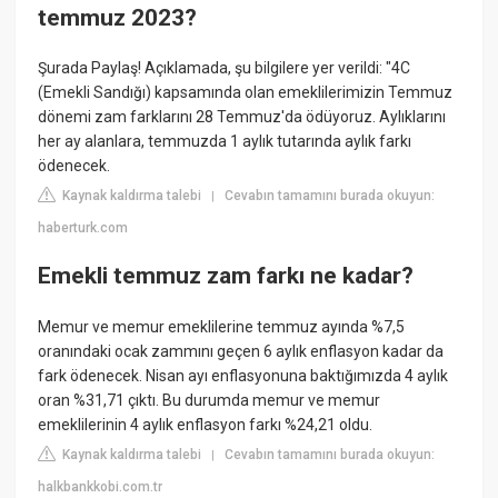
temmuz 2023?
Şurada Paylaş! Açıklamada, şu bilgilere yer verildi: "4C
(Emekli Sandığı) kapsamında olan emeklilerimizin Temmuz
dönemi zam farklarını 28 Temmuz'da ödüyoruz. Aylıklarını
her ay alanlara, temmuzda 1 aylık tutarında aylık farkı
ödenecek.
Kaynak kaldırma talebi
Cevabın tamamını burada okuyun:
|
haberturk.com
Emekli temmuz zam farkı ne kadar?
Memur ve memur emeklilerine temmuz ayında %7,5
oranındaki ocak zammını geçen 6 aylık enflasyon kadar da
fark ödenecek. Nisan ayı enflasyonuna baktığımızda 4 aylık
oran %31,71 çıktı. Bu durumda memur ve memur
emeklilerinin 4 aylık enflasyon farkı %24,21 oldu.
Kaynak kaldırma talebi
Cevabın tamamını burada okuyun:
|
halkbankkobi.com.tr