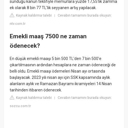
sunduğu kanun teklifiyle memurlara yüzde 17,55'lik zamma
ek olarak 8 bin 77 TL'lik seyyanen artış yapılacak.
Kaynak kaldırma talebi
Cevabın tamamını burada okuyun:
|
ntv.com.tr
Emekli maaş 7500 ne zaman
ödenecek?
En düşük emekli maaşı 5 bin 500 TL'den 7 bin 500'e
çıkartılmasının ardından hesaplara ne zaman ödeneceği de
belli oldu. Emekli maaşı ödemeleri Nisan ayı ortasında
başlayacak. 2023 yılı nisan ayı için SSK kapsamında aylık
alanların aylık ve Ramazan Bayramı ikramiyeleri 14 Nisan
tarihinden itibaren ödenecek.
Kaynak kaldırma talebi
Cevabın tamamını burada okuyun:
|
sozcu.com.tr