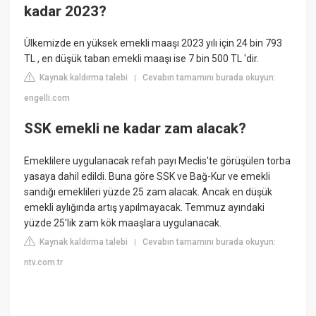
kadar 2023?
Ülkemizde en yüksek emekli maaşı 2023 yılı için 24 bin 793
TL , en düşük taban emekli maaşı ise 7 bin 500 TL 'dir.
Kaynak kaldırma talebi
Cevabın tamamını burada okuyun:
|
engelli.com
SSK emekli ne kadar zam alacak?
Emeklilere uygulanacak refah payı Meclis'te görüşülen torba
yasaya dahil edildi. Buna göre SSK ve Bağ-Kur ve emekli
sandığı emeklileri yüzde 25 zam alacak. Ancak en düşük
emekli aylığında artış yapılmayacak. Temmuz ayındaki
yüzde 25'lik zam kök maaşlara uygulanacak.
Kaynak kaldırma talebi
Cevabın tamamını burada okuyun:
|
ntv.com.tr