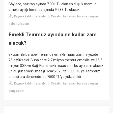
Böylece, haziran ayında 7.901 TL olan en düşük memur
emekli aylığı temmuz ayında 9.288 TL olacak.
Kaynak kaldırma talebi
Cevabın tamamını burada okuyun:
|
haberturk.com
Emekli Temmuz ayında ne kadar zam
alacak?
Ek zam ile beraber Temmuz emekli maaşı zammı yüzde
25'e yükseldi. Buna göre 2,7 milyon memur emeklisi ve 15,5
milyon SSK ve Bağ-Kur emekli maaşlarını bu ay zamlı alacak.
En düşük emekli maaşı Ocak 2023'te 5500 TL'ye Temmuz
öncesi ara dönemde ise 7500 TL'ye yükseltildi.
Kaynak kaldırma talebi
Cevabın tamamını burada okuyun:
|
dunya.com