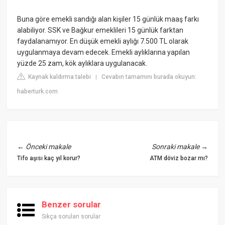
Buna göre emekli sandığı alan kişiler 15 günlük maaş farkı
alabiliyor. SSK ve Bağkur emeklileri 15 günlük farktan
faydalanamıyor. En düşük emekli aylığı 7.500 TL olarak
uygulanmaya devam edecek. Emekli aylıklarına yapılan
yüzde 25 zam, kök aylıklara uygulanacak.
Kaynak kaldırma talebi
Cevabın tamamını burada okuyun:
|
haberturk.com
←
Önceki makale
Sonraki makale
→
Tifo aşısı kaç yıl korur?
ATM döviz bozar mı?
Benzer sorular
Sıkça sorulan sorular