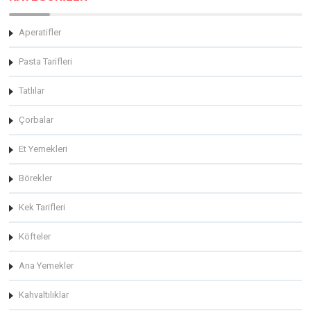
Aperatifler
Pasta Tarifleri
Tatlılar
Çorbalar
Et Yemekleri
Börekler
Kek Tarifleri
Köfteler
Ana Yemekler
Kahvaltılıklar