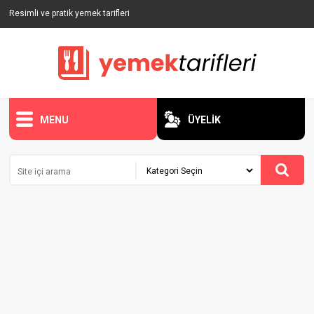
Resimli ve pratik yemek tarifleri
MENU
ÜYELİK