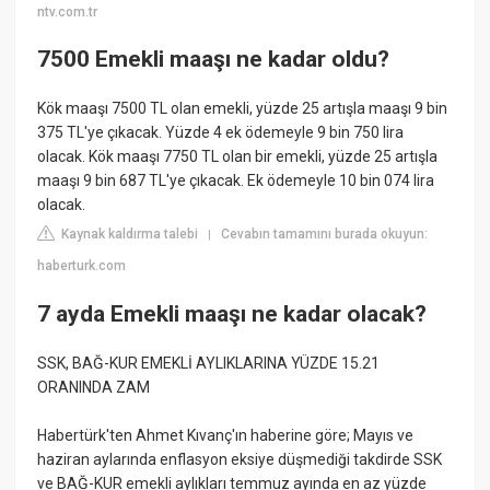
ntv.com.tr
7500 Emekli maaşı ne kadar oldu?
Kök maaşı 7500 TL olan emekli, yüzde 25 artışla maaşı 9 bin
375 TL'ye çıkacak. Yüzde 4 ek ödemeyle 9 bin 750 lira
olacak. Kök maaşı 7750 TL olan bir emekli, yüzde 25 artışla
maaşı 9 bin 687 TL'ye çıkacak. Ek ödemeyle 10 bin 074 lira
olacak.
Kaynak kaldırma talebi
Cevabın tamamını burada okuyun:
|
haberturk.com
7 ayda Emekli maaşı ne kadar olacak?
SSK, BAĞ-KUR EMEKLİ AYLIKLARINA YÜZDE 15.21
ORANINDA ZAM
Habertürk'ten Ahmet Kıvanç'ın haberine göre; Mayıs ve
haziran aylarında enflasyon eksiye düşmediği takdirde SSK
ve BAĞ-KUR emekli aylıkları temmuz ayında en az yüzde