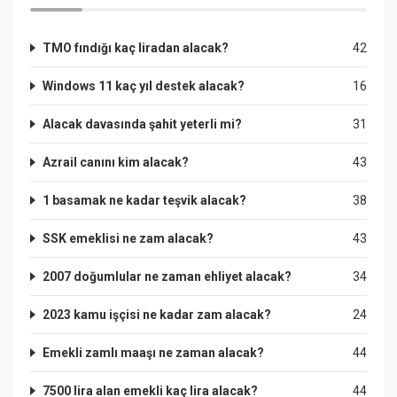
TMO fındığı kaç liradan alacak?
42
Windows 11 kaç yıl destek alacak?
16
Alacak davasında şahit yeterli mi?
31
Azrail canını kim alacak?
43
1 basamak ne kadar teşvik alacak?
38
SSK emeklisi ne zam alacak?
43
2007 doğumlular ne zaman ehliyet alacak?
34
2023 kamu işçisi ne kadar zam alacak?
24
Emekli zamlı maaşı ne zaman alacak?
44
7500 lira alan emekli kaç lira alacak?
44