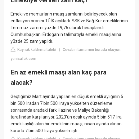
Emeki ve memurların maaş zamlarını belirleyecek olan
enflasyon oranını TÜİK açıkladı. SSK ve Bağ-Kur emeklilerinin
Temmuz zammı yüzde 19,76 olarak hesaplandı.
Cumhurbaşkanı Erdoğan'ın talimatıyla emekli maaşlarına
yüzde 25 zam yapıldı.
Kaynak kaldırma talebi
Cevabın tamamını burada okuyun:
|
yenisafak.com
En az emekli maaşı alan kaç para
alacak?
Geçtiğimiz Mart ayında yapılan en düşük emekli aylığının 5
bin 500 liradan 7 bin 500 liraya yükselten düzenleme
sonrasında aradaki fark Hazine ve Maliye Bakanlığı
tarafından karşılanıyor. 2023'ün ocak ayında 5 bin 517 lira
emekli aylığı alan bir emeklinin maaşı, nisan ayında alınan
kararla 7 bin 500 liraya yükselmişti.
Kaynak kaldırma talebi
Cevabın tamamını burada okuyun: