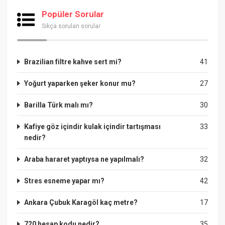
Popüler Sorular
Sıkça sorulan sorular
Brazilian filtre kahve sert mi?
41
Yoğurt yaparken şeker konur mu?
27
Barilla Türk malı mı?
30
Kafiye göz içindir kulak içindir tartışması
33
nedir?
Araba hararet yaptıysa ne yapılmalı?
32
Stres esneme yapar mı?
42
Ankara Çubuk Karagöl kaç metre?
17
720 hesap kodu nedir?
35