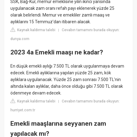
SSK, Bağ-Kur, memur emeklisine yılın ikinci yarısında
uygulanacak zam oranı refah payı eklenerek yüzde 25
olarak belirlendi. Memur ve emekliler zamlı maaş ve
aylıklarını 15 Temmuz'dan itibaren alacak.
Kaynak kaldırma talebi
Cevabın tamamını burada okuyun:
|
dunya.com
2023 4a Emekli maaşı ne kadar?
En düşük emekli aylığı 7.500 TL olarak uygulanmaya devam
edecek. Emekli aylıklarına yapılan yüzde 25 zam, kök
aylıklara uygulanacak. Yüzde 25 zam sonrası 7.500 TL'nin
altında kalan aylıklar, daha önce olduğu gibi 7.500 TL olarak
ödenmeye devam edecek.
Kaynak kaldırma talebi
Cevabın tamamını burada okuyun:
|
hurriyet.com.tr
Emekli maaşlarına seyyanen zam
yapılacak mı?