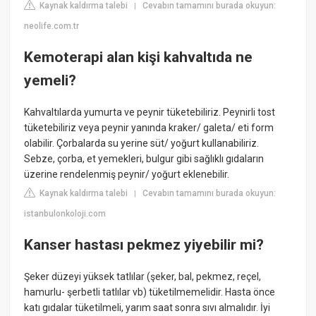
Kaynak kaldırma talebi
Cevabın tamamını burada okuyun:
|
neolife.com.tr
Kemoterapi alan kişi kahvaltıda ne
yemeli?
Kahvaltılarda yumurta ve peynir tüketebiliriz. Peynirli tost
tüketebiliriz veya peynir yanında kraker/ galeta/ eti form
olabilir. Çorbalarda su yerine süt/ yoğurt kullanabiliriz.
Sebze, çorba, et yemekleri, bulgur gibi sağlıklı gıdaların
üzerine rendelenmiş peynir/ yoğurt eklenebilir.
Kaynak kaldırma talebi
Cevabın tamamını burada okuyun:
|
istanbulonkoloji.com
Kanser hastası pekmez yiyebilir mi?
Şeker düzeyi yüksek tatlılar (şeker, bal, pekmez, reçel,
hamurlu- şerbetli tatlılar vb) tüketilmemelidir. Hasta önce
katı gıdalar tüketilmeli, yarım saat sonra sıvı almalıdır. İyi