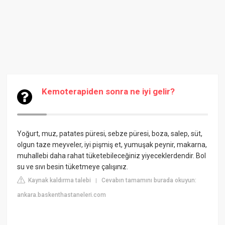
Kemoterapiden sonra ne iyi gelir?
Yoğurt, muz, patates püresi, sebze püresi, boza, salep, süt,
olgun taze meyveler, iyi pişmiş et, yumuşak peynir, makarna,
muhallebi daha rahat tüketebileceğiniz yiyeceklerdendir. Bol
su ve sıvı besin tüketmeye çalışınız.
Kaynak kaldırma talebi
Cevabın tamamını burada okuyun:
|
ankara.baskenthastaneleri.com