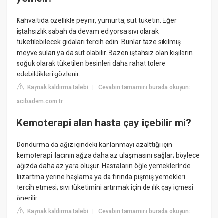
Kahvaltıda özellikle peynir, yumurta, süt tüketin. Eğer
iştahsızlık sabah da devam ediyorsa sıvı olarak
tüketilebilecek gıdaları tercih edin. Bunlar taze sıkılmış
meyve suları ya da süt olabilir. Bazen iştahsız olan kişilerin
soğuk olarak tüketilen besinleri daha rahat tolere
edebildikleri gözlenir.
Kaynak kaldırma talebi
Cevabın tamamını burada okuyun:
|
acibadem.com.tr
Kemoterapi alan hasta çay içebilir mi?
Dondurma da ağız içindeki kanlanmayı azalttığı için
kemoterapi ilacının ağza daha az ulaşmasını sağlar; böylece
ağızda daha az yara oluşur. Hastaların öğle yemeklerinde
kızartma yerine haşlama ya da fırında pişmiş yemekleri
tercih etmesi; sıvı tüketimini artırmak için de ılık çay içmesi
önerilir.
Kaynak kaldırma talebi
Cevabın tamamını burada okuyun:
|