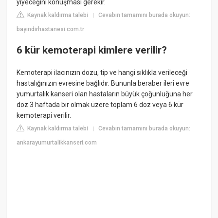
yiyeceğini konuşması gerekir.
Kaynak kaldırma talebi
Cevabın tamamını burada okuyun:
|
bayindirhastanesi.com.tr
6 kür kemoterapi kimlere verilir?
Kemoterapi ilacınızın dozu, tip ve hangi sıklıkla verileceği
hastalığınızın evresine bağlıdır. Bununla beraber ileri evre
yumurtalık kanseri olan hastaların büyük çoğunluğuna her
doz 3 haftada bir olmak üzere toplam 6 doz veya 6 kür
kemoterapi verilir.
Kaynak kaldırma talebi
Cevabın tamamını burada okuyun:
|
ankarayumurtalikkanseri.com