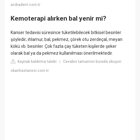
acibadem.com.tr
Kemoterapi alırken bal yenir mi?
Kanser tedavisi süresince tüketilebilecek bitkisel besinler
şöyledir; ıhlamur, bal, pekmez, çörek otu zerdeçal, meyan
kökü vb. besinler. Çok fazla çay tüketen kişilerde şeker
olarak bal ya da pekmez kullanılması önerilmektedir.
Kaynak kaldırma talebi
Cevabın tamamını burada okuyun:
|
okanhastanesi.com.tr