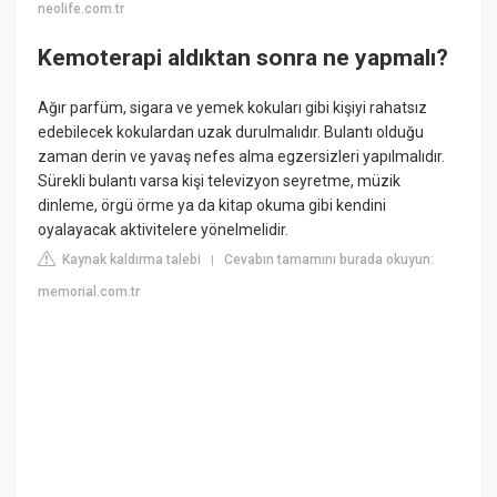
neolife.com.tr
Kemoterapi aldıktan sonra ne yapmalı?
Ağır parfüm, sigara ve yemek kokuları gibi kişiyi rahatsız
edebilecek kokulardan uzak durulmalıdır. Bulantı olduğu
zaman derin ve yavaş nefes alma egzersizleri yapılmalıdır.
Sürekli bulantı varsa kişi televizyon seyretme, müzik
dinleme, örgü örme ya da kitap okuma gibi kendini
oyalayacak aktivitelere yönelmelidir.
Kaynak kaldırma talebi
Cevabın tamamını burada okuyun:
|
memorial.com.tr