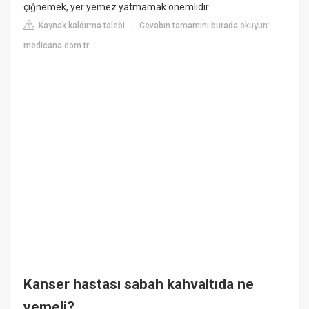
çiğnemek, yer yemez yatmamak önemlidir.
Kaynak kaldırma talebi
Cevabın tamamını burada okuyun:
|
medicana.com.tr
Kanser hastası sabah kahvaltıda ne
yemeli?