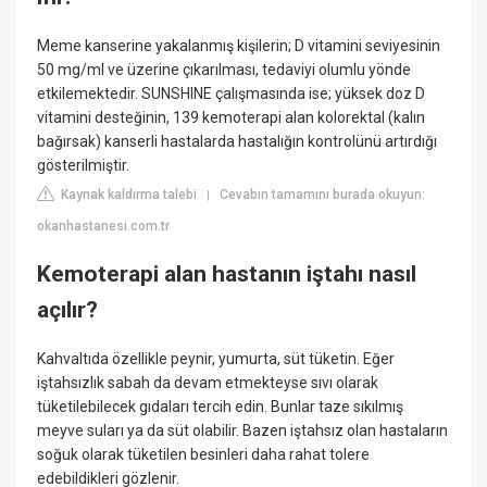
Meme kanserine yakalanmış kişilerin; D vitamini seviyesinin
50 mg/ml ve üzerine çıkarılması, tedaviyi olumlu yönde
etkilemektedir. SUNSHINE çalışmasında ise; yüksek doz D
vitamini desteğinin, 139 kemoterapi alan kolorektal (kalın
bağırsak) kanserli hastalarda hastalığın kontrolünü artırdığı
gösterilmiştir.
Kaynak kaldırma talebi
Cevabın tamamını burada okuyun:
|
okanhastanesi.com.tr
Kemoterapi alan hastanın iştahı nasıl
açılır?
Kahvaltıda özellikle peynir, yumurta, süt tüketin. Eğer
iştahsızlık sabah da devam etmekteyse sıvı olarak
tüketilebilecek gıdaları tercih edin. Bunlar taze sıkılmış
meyve suları ya da süt olabilir. Bazen iştahsız olan hastaların
soğuk olarak tüketilen besinleri daha rahat tolere
edebildikleri gözlenir.