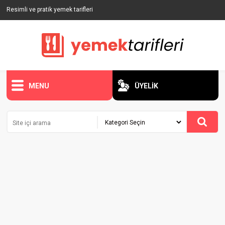
Resimli ve pratik yemek tarifleri
MENU
ÜYELİK