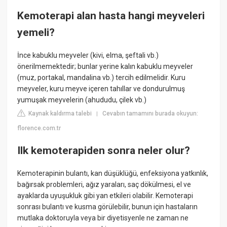
Kemoterapi alan hasta hangi meyveleri
yemeli?
İnce kabuklu meyveler (kivi, elma, şeftali vb.)
önerilmemektedir; bunlar yerine kalın kabuklu meyveler
(muz, portakal, mandalina vb.) tercih edilmelidir. Kuru
meyveler, kuru meyve içeren tahıllar ve dondurulmuş
yumuşak meyvelerin (ahududu, çilek vb.)
Kaynak kaldırma talebi
Cevabın tamamını burada okuyun:
|
florence.com.tr
Ilk kemoterapiden sonra neler olur?
Kemoterapinin bulantı, kan düşüklüğü, enfeksiyona yatkınlık,
bağırsak problemleri, ağız yaraları, saç dökülmesi, el ve
ayaklarda uyuşukluk gibi yan etkileri olabilir. Kemoterapi
sonrası bulantı ve kusma görülebilir, bunun için hastaların
mutlaka doktoruyla veya bir diyetisyenle ne zaman ne