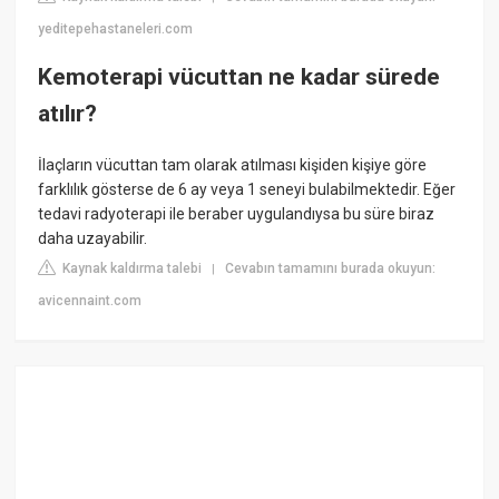
yeditepehastaneleri.com
Kemoterapi vücuttan ne kadar sürede
atılır?
İlaçların vücuttan tam olarak atılması kişiden kişiye göre
farklılık gösterse de 6 ay veya 1 seneyi bulabilmektedir. Eğer
tedavi radyoterapi ile beraber uygulandıysa bu süre biraz
daha uzayabilir.
Kaynak kaldırma talebi
Cevabın tamamını burada okuyun:
|
avicennaint.com