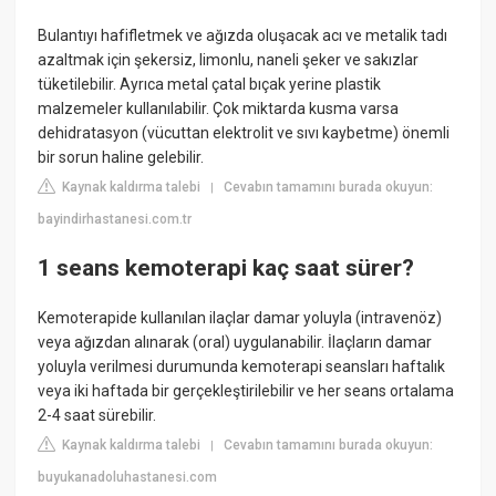
Bulantıyı hafifletmek ve ağızda oluşacak acı ve metalik tadı
azaltmak için şekersiz, limonlu, naneli şeker ve sakızlar
tüketilebilir. Ayrıca metal çatal bıçak yerine plastik
malzemeler kullanılabilir. Çok miktarda kusma varsa
dehidratasyon (vücuttan elektrolit ve sıvı kaybetme) önemli
bir sorun haline gelebilir.
Kaynak kaldırma talebi
Cevabın tamamını burada okuyun:
|
bayindirhastanesi.com.tr
1 seans kemoterapi kaç saat sürer?
Kemoterapide kullanılan ilaçlar damar yoluyla (intravenöz)
veya ağızdan alınarak (oral) uygulanabilir. İlaçların damar
yoluyla verilmesi durumunda kemoterapi seansları haftalık
veya iki haftada bir gerçekleştirilebilir ve her seans ortalama
2-4 saat sürebilir.
Kaynak kaldırma talebi
Cevabın tamamını burada okuyun:
|
buyukanadoluhastanesi.com