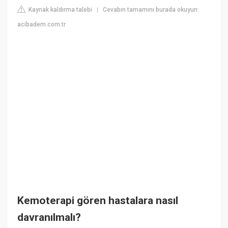
Kaynak kaldırma talebi
Cevabın tamamını burada okuyun:
|
acibadem.com.tr
Kemoterapi gören hastalara nasıl
davranılmalı?