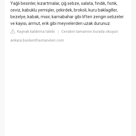
Yağlı besinler, kızartmalar, çiğ sebze, salata, fındık, fıstık,
ceviz, kabuklu yemişler, çekirdek, brokoli, kuru baklagiller,
bezelye, kabak, mısır, karnabahar gibi liften zengin sebzeler
ve kayısı, armut, erik gibi meyvelerden uzak durunuz.
Kaynak kaldırma talebi
Cevabın tamamını burada okuyun:
|
ankara.baskenthastaneleri.com