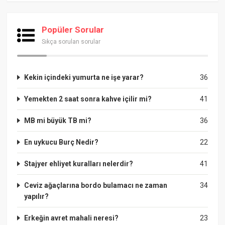
Popüler Sorular
Sıkça sorulan sorular
Kekin içindeki yumurta ne işe yarar?
36
Yemekten 2 saat sonra kahve içilir mi?
41
MB mi büyük TB mi?
36
En uykucu Burç Nedir?
22
Stajyer ehliyet kuralları nelerdir?
41
Ceviz ağaçlarına bordo bulamacı ne zaman
34
yapılır?
Erkeğin avret mahali neresi?
23