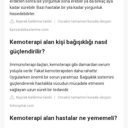
erdikten sonra ise yorgunluk sona erebilir ya da birkaç aya
kadar sürebilir. Bazı hastalar bir yıla kadar yorgunluk
hissedebilirler.
Kaynak kaldırma talebi
Cevabın tamamını burada okuyun:
|
kanserdebeslenme.com
Kemoterapi alan kişi bağışıklığı nasıl
güçlendirilir?
İmmünoterapi ilaçları, kemoterapi gibi damardan serum
yoluyla verilir. Fakat kemoterapiden daha rahattır.
Uygularken önemli bir sorun yaratmaz. Bağışıklık sistemini
güçlendirerek hastalıkla vücudun mücadele etmesini
sağlayan uzun süreli bir tedavidir.
Kaynak kaldırma talebi
Cevabın tamamını burada okuyun:
|
livhospital.com
Kemoterapi alan hastalar ne yememeli?