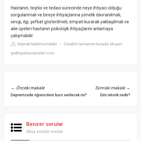
Hastanın, teşhis ve tedavi sürecinde neye ihtiyacı olduğu
sorgulanmalı ve bireye ihtiyaçlarına yönelik davranılmalı,
sevgi, ilgi, şefkat gösterilmeli, empati kurarak yaklaşılmalı ve
aile üyeleri hastanın psikolojik ihtiyaçlarını anlamaya
çalışmalıdır.
Kaynak kaldırma talebi
Cevabın tamamını burada okuyun:
|
yeditepehastaneleri.com
←
Önceki makale
Sonraki makale
→
Depremzede öğrencilere burs verilecek mi?
Dini retorik nedir?
Benzer sorular
Sıkça sorulan sorular