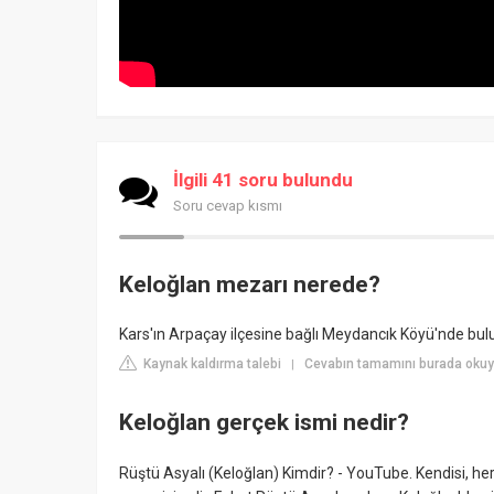
İlgili 41 soru bulundu
Soru cevap kısmı
Keloğlan mezarı nerede?
Kars'ın Arpaçay ilçesine bağlı Meydancık Köyü'nde bulu
Kaynak kaldırma talebi
Cevabın tamamını burada oku
|
Keloğlan gerçek ismi nedir?
Rüştü Asyalı (Keloğlan) Kimdir? - YouTube. Kendisi, h