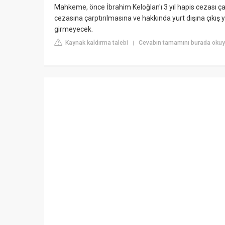
Mahkeme, önce İbrahim Keloğlan'ı 3 yıl hapis cezası çarpt
cezasına çarptırılmasına ve hakkında yurt dışına çıkış
girmeyecek.
Kaynak kaldırma talebi
Cevabın tamamını burada oku
|