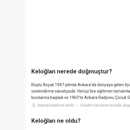
Keloğlan nerede doğmuştur?
Rüştü Asyalı 1947 yılında Ankara'da dünyaya gelen ti
seslendirme sanatçısıdır. Henüz lise eğitimini tamamla
kurslarına başladı ve 1963'te Ankara Radyosu Çocuk Saa
Kaynak kaldırma talebi
Cevabın tamamını burada okuy
|
Keloğlan ne oldu?