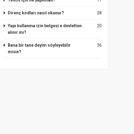
Testis için ne yapılmalı?
17
Direnç kodları nasıl okunur?
28
Yapı kullanma izin belgesi e devletten
20
alınır mı?
Bana bir tane deyim söyleyebilir
36
misin?