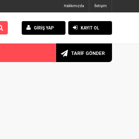
Hakkımızda
İletişim
GİRİŞ YAP
KAYIT OL
TARİF GÖNDER