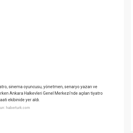
yatro, sinema oyuncusu, yönetmen, senaryo yazarı ve
rken Ankara Halkevleri Genel Merkezi'nde açılan tiyatro
ti ekibinide yer aldı.
un: haberturk.com