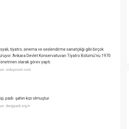
lı, tiyatro, sinema ve seslendirme sanatçılığı gibi birçok
ürdürüyor. Ankara Devlet Konservatuvarı Tiyatro Bölümü'nü 1970
e yönetmen olarak görev yaptı.
yun: orduyorum.com
, padi- şahın kızı olmuştur.
n: dergipark.org.tr