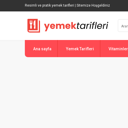
Resimli ve pratik yemek tarifleri | Sitemize Hoşgeldiniz
Ana sayfa
Yemek Tarifleri
Vitaminler