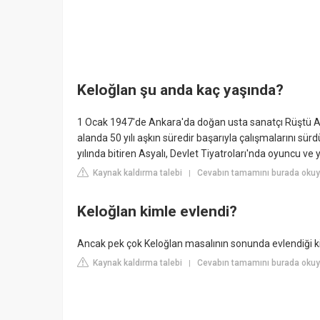
Keloğlan şu anda kaç yaşında?
1 Ocak 1947'de Ankara'da doğan usta sanatçı Rüştü Asya
alanda 50 yılı aşkın süredir başarıyla çalışmalarını s
yılında bitiren Asyalı, Devlet Tiyatroları'nda oyuncu v
Kaynak kaldırma talebi
Cevabın tamamını burada oku
|
Keloğlan kimle evlendi?
Ancak pek çok Keloğlan masalının sonunda evlendiği kişi
Kaynak kaldırma talebi
Cevabın tamamını burada okuyu
|