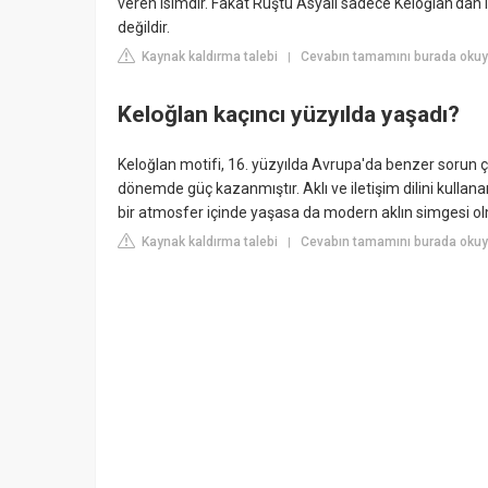
veren isimdir. Fakat Rüştü Asyalı sadece Keloğlan'dan ib
değildir.
Kaynak kaldırma talebi
Cevabın tamamını burada oku
|
Keloğlan kaçıncı yüzyılda yaşadı?
Keloğlan motifi, 16. yüzyılda Avrupa'da benzer sorun 
dönemde güç kazanmıştır. Aklı ve iletişim dilini kulla
bir atmosfer içinde yaşasa da modern aklın simgesi o
Kaynak kaldırma talebi
Cevabın tamamını burada okuyun
|