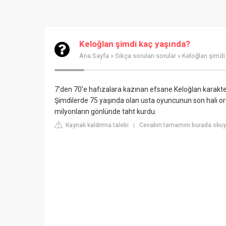
Keloğlan şimdi kaç yaşında?
Ana Sayfa
»
Sıkça sorulan sorular
» Keloğlan şimdi
7'den 70'e hafızalara kazınan efsane Keloğlan karakte
Şimdilerde 75 yaşında olan usta oyuncunun son hali ort
milyonların gönlünde taht kurdu.
Kaynak kaldırma talebi
Cevabın tamamını burada okuy
|