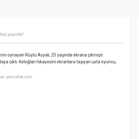
 kaç yaşında?
rini oynayan Rüştü Asyalı, 25 yaşında ekrana çıkmıştı.
aya çıktı. Keloğlan hikayesini ekranlara taşıyan usta oyuncu,
un: yenisafak.com