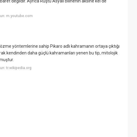
aret değildir. Ayrıca Rüştü Asyalı bilinenin aksine kel de
yun: m.youtube.com
çözme yöntemlerine sahip Pikaro adlı kahramanın ortaya çıktığı
narak kendinden daha güçlü kahramanları yenen bu tip, mitolojik
lmuştur.
: tr.wikipedia.org