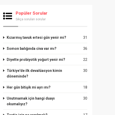
Popüler Sorular
Sıkça sorulan sorular
Kızarmış tavuk ertesi gün yenir mi?
31
Somon balığında civa var mı?
36
Diyette probiyotik yoğurt yenir mi?
22
Türkiye'de ilk devalüasyon kimin
30
döneminde?
Her gün bitişik mi ayrı mı?
18
Unutmamak için hangi duayı
30
okumalıyız?