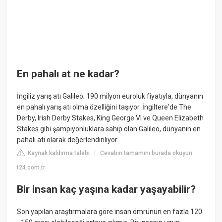
En pahalı at ne kadar?
İngiliz yarış atı Galileo; 190 milyon euroluk fiyatıyla, dünyanın
en pahalı yarış atı olma özelliğini taşıyor. İngiltere'de The
Derby, Irish Derby Stakes, King George VI ve Queen Elizabeth
Stakes gibi şampiyonluklara sahip olan Galileo, dünyanın en
pahalı atı olarak değerlendiriliyor.
Kaynak kaldırma talebi
Cevabın tamamını burada okuyun:
|
t24.com.tr
Bir insan kaç yaşına kadar yaşayabilir?
Son yapılan araştırmalara göre insan ömrünün en fazla 120