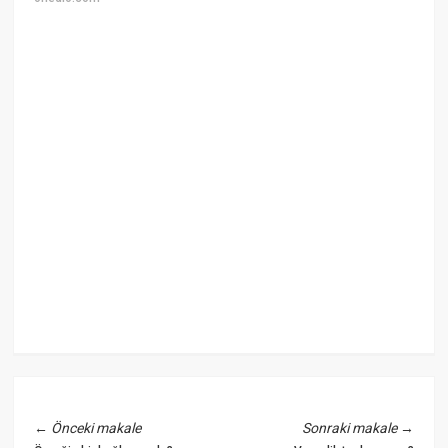
←
Önceki makale
Sonraki makale
→