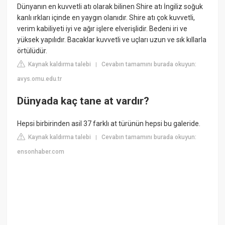
Dünyanın en kuvvetli atı olarak bilinen Shire atı İngiliz soğuk
kanlı ırkları içinde en yaygın olanıdır. Shire atı çok kuvvetli,
verim kabiliyeti iyi ve ağır işlere elverişlidir. Bedeni iri ve
yüksek yapılıdır. Bacaklar kuvvetli ve uçları uzun ve sık kıllarla
örtülüdür.
Kaynak kaldırma talebi
Cevabın tamamını burada okuyun:
|
avys.omu.edu.tr
Dünyada kaç tane at vardır?
Hepsi birbirinden asil 37 farklı at türünün hepsi bu galeride.
Kaynak kaldırma talebi
Cevabın tamamını burada okuyun:
|
ensonhaber.com