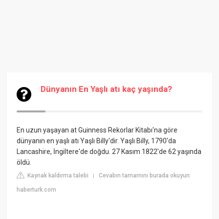
Dünyanın En Yaşlı atı kaç yaşında?
En uzun yaşayan at Guinness Rekorlar Kitabı'na göre
dünyanın en yaşlı atı Yaşlı Billy'dir. Yaşlı Billy, 1790'da
Lancashire, İngiltere'de doğdu. 27 Kasım 1822'de 62 yaşında
öldü.
Kaynak kaldırma talebi
Cevabın tamamını burada okuyun:
|
haberturk.com