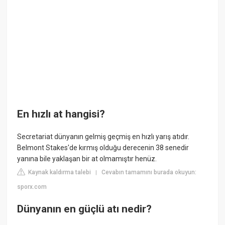
En hızlı at hangisi?
Secretariat dünyanın gelmiş geçmiş en hızlı yarış atıdır.
Belmont Stakes'de kırmış olduğu derecenin 38 senedir
yanına bile yaklaşan bir at olmamıştır henüz.
Kaynak kaldırma talebi
Cevabın tamamını burada okuyun:
|
sporx.com
Dünyanın en güçlü atı nedir?