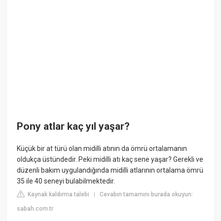
Pony atlar kaç yıl yaşar?
Küçük bir at türü olan midilli atının da ömrü ortalamanın
oldukça üstündedir. Peki midilli atı kaç sene yaşar? Gerekli ve
düzenli bakım uygulandığında midilli atlarının ortalama ömrü
35 ile 40 seneyi bulabilmektedir.
Kaynak kaldırma talebi
Cevabın tamamını burada okuyun:
|
sabah.com.tr