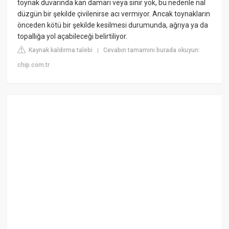
toynak duvarında kan damarı veya sinir yok, bu nedenle nal
düzgün bir şekilde çivilenirse acı vermiyor. Ancak toynakların
önceden kötü bir şekilde kesilmesi durumunda, ağrıya ya da
topallığa yol açabileceği belirtiliyor.
Kaynak kaldırma talebi
Cevabın tamamını burada okuyun:
|
chip.com.tr