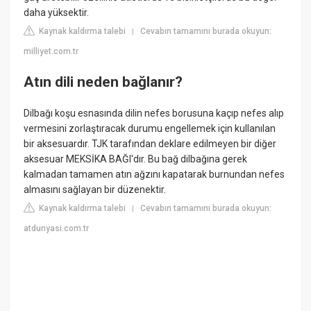
daha yüksektir.
Kaynak kaldırma talebi
Cevabın tamamını burada okuyun:
|
milliyet.com.tr
Atın dili neden bağlanır?
Dilbağı koşu esnasında dilin nefes borusuna kaçıp nefes alıp
vermesini zorlaştıracak durumu engellemek için kullanılan
bir aksesuardır. TJK tarafından deklare edilmeyen bir diğer
aksesuar MEKSİKA BAĞI'dır. Bu bağ dilbağına gerek
kalmadan tamamen atın ağzını kapatarak burnundan nefes
almasını sağlayan bir düzenektir.
Kaynak kaldırma talebi
Cevabın tamamını burada okuyun:
|
atdunyasi.com.tr