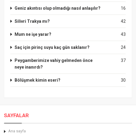
Geniz akıntısı olup olmadığı nasıl anlaşılır?
16
Silivri Trakya mı?
42
Mum ne işe yarar?
43
Saç için pirinç suyu kaç gün saklanır?
24
Peygamberimize vahiy gelmeden önce
37
neye inanırdı?
Bölüşmek kimin eseri?
30
SAYFALAR
Ana sayfa