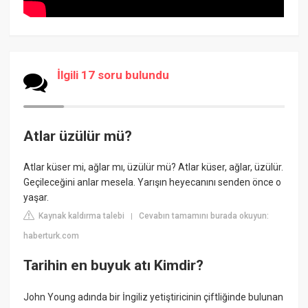
İlgili 17 soru bulundu
Atlar üzülür mü?
Atlar küser mi, ağlar mı, üzülür mü? Atlar küser, ağlar, üzülür.
Geçileceğini anlar mesela. Yarışın heyecanını senden önce o
yaşar.
Kaynak kaldırma talebi
Cevabın tamamını burada okuyun:
|
haberturk.com
Tarihin en buyuk atı Kimdir?
John Young adında bir İngiliz yetiştiricinin çiftliğinde bulunan