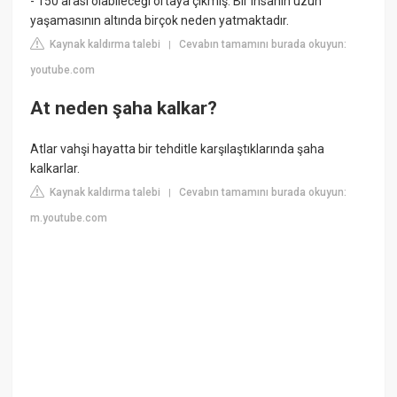
- 150 arası olabileceği ortaya çıkmış. Bir insanın uzun
yaşamasının altında birçok neden yatmaktadır.
Kaynak kaldırma talebi
Cevabın tamamını burada okuyun:
|
youtube.com
At neden şaha kalkar?
Atlar vahşi hayatta bir tehditle karşılaştıklarında şaha
kalkarlar.
Kaynak kaldırma talebi
Cevabın tamamını burada okuyun:
|
m.youtube.com