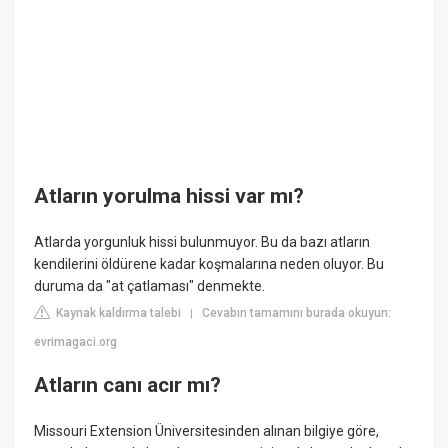
Atların yorulma hissi var mı?
Atlarda yorgunluk hissi bulunmuyor. Bu da bazı atların
kendilerini öldürene kadar koşmalarına neden oluyor. Bu
duruma da "at çatlaması" denmekte.
Kaynak kaldırma talebi
Cevabın tamamını burada okuyun:
|
evrimagaci.org
Atların canı acır mı?
Missouri Extension Üniversitesinden alınan bilgiye göre,