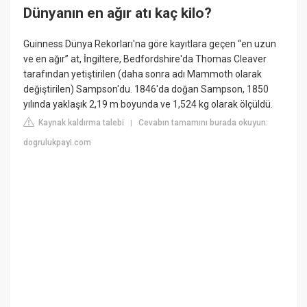
Dünyanın en ağır atı kaç kilo?
Guinness Dünya Rekorları'na göre kayıtlara geçen “en uzun
ve en ağır” at, İngiltere, Bedfordshire'da Thomas Cleaver
tarafından yetiştirilen (daha sonra adı Mammoth olarak
değiştirilen) Sampson'du. 1846'da doğan Sampson, 1850
yılında yaklaşık 2,19 m boyunda ve 1,524 kg olarak ölçüldü.
Kaynak kaldırma talebi
Cevabın tamamını burada okuyun:
|
dogrulukpayi.com