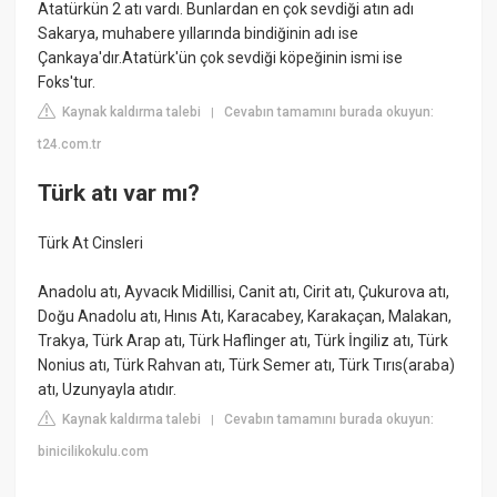
Atatürkün 2 atı vardı. Bunlardan en çok sevdiği atın adı
Sakarya, muhabere yıllarında bindiğinin adı ise
Çankaya'dır.Atatürk'ün çok sevdiği köpeğinin ismi ise
Foks'tur.
Kaynak kaldırma talebi
Cevabın tamamını burada okuyun:
|
t24.com.tr
Türk atı var mı?
Türk At Cinsleri
Anadolu atı, Ayvacık Midillisi, Canit atı, Cirit atı, Çukurova atı,
Doğu Anadolu atı, Hınıs Atı, Karacabey, Karakaçan, Malakan,
Trakya, Türk Arap atı, Türk Haflinger atı, Türk İngiliz atı, Türk
Nonius atı, Türk Rahvan atı, Türk Semer atı, Türk Tırıs(araba)
atı, Uzunyayla atıdır.
Kaynak kaldırma talebi
Cevabın tamamını burada okuyun:
|
binicilikokulu.com