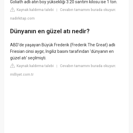
Goliath adlı atın boy yüksekliği 3.20 santim kilosu ise 1 ton.
Kaynak kaldırma talebi
Cevabın tamamını burada okuyun:
|
nadirkitap.com
Dünyanın en güzel atı nedir?
ABD'de yaşayan Büyük Frederik (Frederik The Great) adlı
Friesian cinsi aygır, İngiliz basını tarafından 'dünyanın en
güzel atı' seçilmişti.
Kaynak kaldırma talebi
Cevabın tamamını burada okuyun:
|
milliyet.com.tr