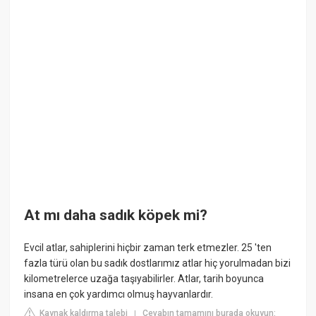
At mı daha sadık köpek mi?
Evcil atlar, sahiplerini hiçbir zaman terk etmezler. 25 'ten
fazla türü olan bu sadık dostlarımız atlar hiç yorulmadan bizi
kilometrelerce uzağa taşıyabilirler. Atlar, tarih boyunca
insana en çok yardımcı olmuş hayvanlardır.
Kaynak kaldırma talebi
Cevabın tamamını burada okuyun:
|