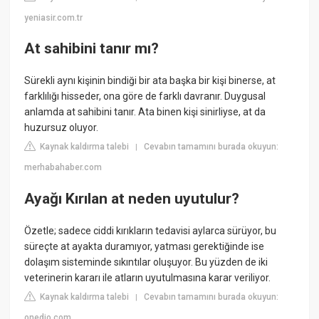
yeniasir.com.tr
At sahibini tanır mı?
Sürekli aynı kişinin bindiği bir ata başka bir kişi binerse, at
farklılığı hisseder, ona göre de farklı davranır. Duygusal
anlamda at sahibini tanır. Ata binen kişi sinirliyse, at da
huzursuz oluyor.
Kaynak kaldırma talebi
Cevabın tamamını burada okuyun:
|
merhabahaber.com
Ayağı Kırılan at neden uyutulur?
Özetle; sadece ciddi kırıkların tedavisi aylarca sürüyor, bu
süreçte at ayakta duramıyor, yatması gerektiğinde ise
dolaşım sisteminde sıkıntılar oluşuyor. Bu yüzden de iki
veterinerin kararı ile atların uyutulmasına karar veriliyor.
Kaynak kaldırma talebi
Cevabın tamamını burada okuyun:
|
onedio.com