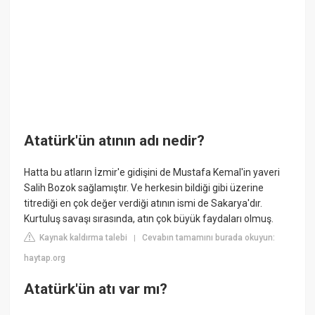
Atatürk'ün atının adı nedir?
Hatta bu atların İzmir'e gidişini de Mustafa Kemal'in yaveri
Salih Bozok sağlamıştır. Ve herkesin bildiği gibi üzerine
titrediği en çok değer verdiği atının ismi de Sakarya'dır.
Kurtuluş savaşı sırasında, atın çok büyük faydaları olmuş.
Kaynak kaldırma talebi
Cevabın tamamını burada okuyun:
|
haytap.org
Atatürk'ün atı var mı?