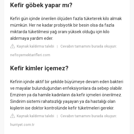
Kefir göbek yapar mı?
Kefiri gün içinde önerilen ölçüden fazla tüketerek kilo almak
mümkün. Her ne kadar probiyotik bir besin olsa da fazla
miktarda tüketilmesi yağ oranı yüksek olduğu için kilo
aldırmaya yardım eder.
Kaynak kaldırma talebi
Cevabın tamamını burada okuyun:
|
nefisyemektarifleri.com
Kefir kimler içemez?
Kefirin içinde aktif bir şekilde büyümeye devam eden bakteri
ve mayalar bulunduğundan enfeksiyonlara da sebep olabilir.
Emziren ya da hamile kadınların da kefir içmeleri önerilmez.
Sindirim sistemi rahatsızlığı yaşayan ya da hastalığı olan
kişilerin ise doktor kontrolünde kefir tüketmeleri gerekir.
Kaynak kaldırma talebi
Cevabın tamamını burada okuyun:
|
hurriyet.com.tr