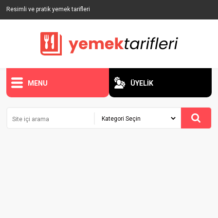
Resimli ve pratik yemek tarifleri
MENU
ÜYELİK