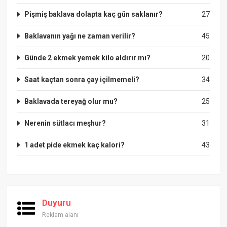
Pişmiş baklava dolapta kaç gün saklanır?
27
Baklavanın yağı ne zaman verilir?
45
Günde 2 ekmek yemek kilo aldırır mı?
20
Saat kaçtan sonra çay içilmemeli?
34
Baklavada tereyağ olur mu?
25
Nerenin sütlacı meşhur?
31
1 adet pide ekmek kaç kalori?
43
Duyuru
Reklam alanı