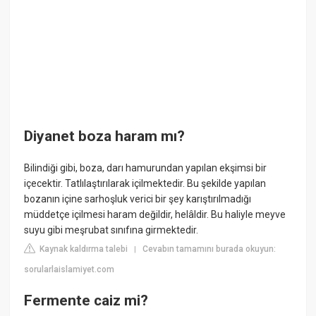
Diyanet boza haram mı?
Bilindiği gibi, boza, darı hamurundan yapılan ekşimsi bir
içecektir. Tatlılaştırılarak içilmektedir. Bu şekilde yapılan
bozanın içine sarhoşluk verici bir şey karıştırılmadığı
müddetçe içilmesi haram değildir, helâldir. Bu haliyle meyve
suyu gibi meşrubat sınıfına girmektedir.
Kaynak kaldırma talebi
Cevabın tamamını burada okuyun:
|
sorularlaislamiyet.com
Fermente caiz mi?