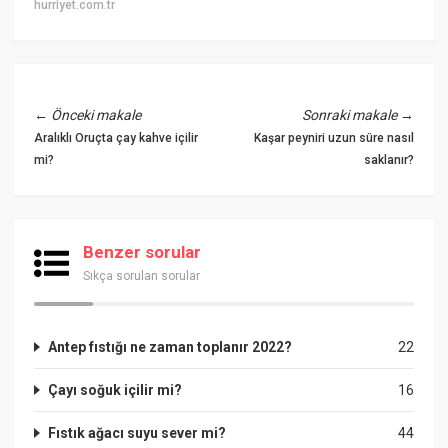
hurriyet.com.tr
←
Önceki makale
Sonraki makale
→
Aralıklı Oruçta çay kahve içilir
Kaşar peyniri uzun süre nasıl
mi?
saklanır?
Benzer sorular
Sıkça sorulan sorular
Antep fıstığı ne zaman toplanır 2022?
22
Çayı soğuk içilir mi?
16
Fıstık ağacı suyu sever mi?
44