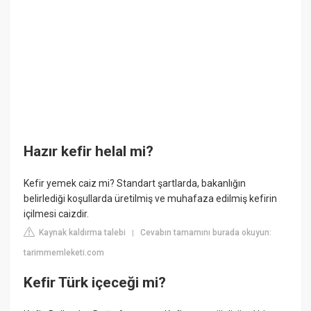
Hazır kefir helal mi?
Kefir yemek caiz mi? Standart şartlarda, bakanlığın
belirlediği koşullarda üretilmiş ve muhafaza edilmiş kefirin
içilmesi caizdir.
Kaynak kaldırma talebi
Cevabın tamamını burada okuyun:
|
tarimmemleketi.com
Kefir Türk içeceği mi?