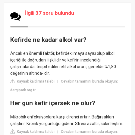
İlgili 37 soru bulundu
Kefirde ne kadar alkol var?
Ancak en önemli faktör, kefirdeki maya sayısı olup alkol
içeriği ile doğrudan ilişkilidir ve kefirin incelendiği
çalışmalarda, tespit edilen etil alkol oranı, genelde %1,80
değerinin altında- dır.
Kaynak kaldırma talebi
Cevabın tamamını burada okuyun:
|
dergipark.org.tr
Her gün kefir içersek ne olur?
Mikrobik enfeksiyonlara karşı direnci artırır. Bağırsakları
çalıştırır. Kronik yorgunluğu giderir. Stresi azaltır, sakinleştirir.
Kaynak kaldırma talebi
Cevabın tamamını burada okuyun:
|