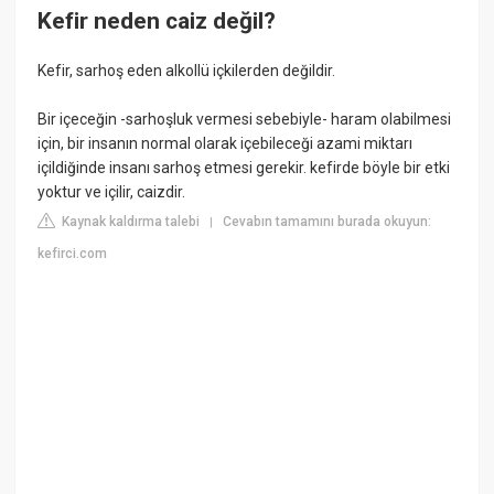
Kefir neden caiz değil?
Kefir, sarhoş eden alkollü içkilerden değildir.
Bir içeceğin -sarhoşluk vermesi sebebiyle- haram olabilmesi
için, bir insanın normal olarak içebileceği azami miktarı
içildiğinde insanı sarhoş etmesi gerekir. kefirde böyle bir etki
yoktur ve içilir, caizdir.
Kaynak kaldırma talebi
Cevabın tamamını burada okuyun:
|
kefirci.com