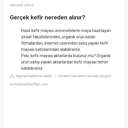
sencard.com.tr
Gerçek kefir nereden alınır?
Hazır kefir mayası üniversitelerin maya hazırlayan
ziraat fakültelerinden, organik ürün satan
firmalardan, internet üzerinden satış yapan kefir
mayası satıcılarından alabilirsiniz.
Peki, kefir mayası aktarlarda bulunur mu? Organik
ürün satışı yapan aktarlardan kefir mayası temin
edebilirsiniz.
Kaynak kaldırma talebi
Cevabın tamamını burada okuyun:
|
nefisyemektarifleri.com