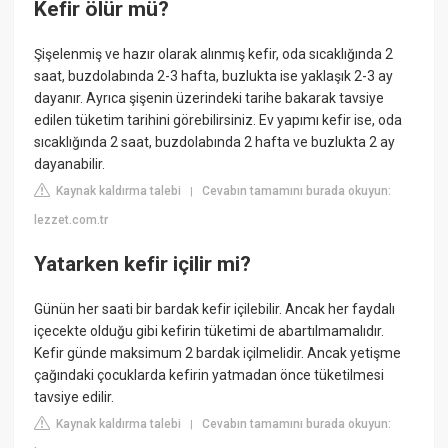
Kefir ölür mü?
Şişelenmiş ve hazır olarak alınmış kefir, oda sıcaklığında 2
saat, buzdolabında 2-3 hafta, buzlukta ise yaklaşık 2-3 ay
dayanır. Ayrıca şişenin üzerindeki tarihe bakarak tavsiye
edilen tüketim tarihini görebilirsiniz. Ev yapımı kefir ise, oda
sıcaklığında 2 saat, buzdolabında 2 hafta ve buzlukta 2 ay
dayanabilir.
Kaynak kaldırma talebi
Cevabın tamamını burada okuyun:
|
lezzet.com.tr
Yatarken kefir içilir mi?
Günün her saati bir bardak kefir içilebilir. Ancak her faydalı
içecekte olduğu gibi kefirin tüketimi de abartılmamalıdır.
Kefir günde maksimum 2 bardak içilmelidir. Ancak yetişme
çağındaki çocuklarda kefirin yatmadan önce tüketilmesi
tavsiye edilir.
Kaynak kaldırma talebi
Cevabın tamamını burada okuyun:
|