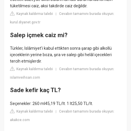
tüketilmesi caiz, aksi takdirde caiz değildir.
Kaynak kaldırma talebi
Cevabın tamamını burada okuyun:
|
kurul.diyanet.gov.tr
Salep içmek caiz mi?
Türkler, İslâmiyet'i kabul ettikten sonra şarap gibi alkollü
içeceklerin yerine boza, şıra ve salep gibi helâl içecekleri
tercih etmişlerdir.
Kaynak kaldırma talebi
Cevabın tamamını burada okuyun:
|
islamveihsan.com
Sade kefir kaç TL?
Seçenekler: 260 ml45,19 TL/lt. 1 lt25,50 TL/lt.
Kaynak kaldırma talebi
Cevabın tamamını burada okuyun:
|
akakce.com