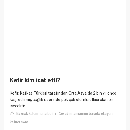
Kefir kim icat etti?
Kefir, Kafkas Türkleri tarafından Orta Asya'da 2 bin yıl önce
keşfedilmiş, sağlık üzerinde pek çok olumlu etkisi olan bir
içecektir.
Kaynak kaldırma talebi
Cevabın tamamını burada okuyun:
|
kefirci.com