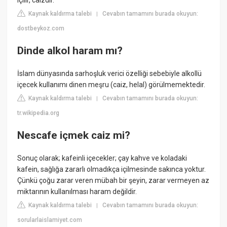
içilir, caizdir.
Kaynak kaldırma talebi
Cevabın tamamını burada okuyun:
|
dostbeykoz.com
Dinde alkol haram mı?
İslam dünyasında sarhoşluk verici özelliği sebebiyle alkollü
içecek kullanımı dinen meşru (caiz, helal) görülmemektedir.
Kaynak kaldırma talebi
Cevabın tamamını burada okuyun:
|
tr.wikipedia.org
Nescafe içmek caiz mi?
Sonuç olarak; kafeinli içecekler; çay kahve ve koladaki
kafein, sağlığa zararlı olmadıkça içilmesinde sakınca yoktur.
Çünkü çoğu zarar veren mübah bir şeyin, zarar vermeyen az
miktarının kullanılması haram değildir.
Kaynak kaldırma talebi
Cevabın tamamını burada okuyun:
|
sorularlaislamiyet.com