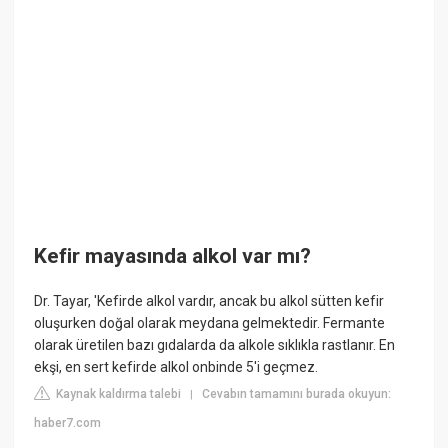
Kefir mayasında alkol var mı?
Dr. Tayar, 'Kefirde alkol vardır, ancak bu alkol sütten kefir
oluşurken doğal olarak meydana gelmektedir. Fermante
olarak üretilen bazı gıdalarda da alkole sıklıkla rastlanır. En
ekşi, en sert kefirde alkol onbinde 5'i geçmez.
Kaynak kaldırma talebi
Cevabın tamamını burada okuyun:
|
haber7.com