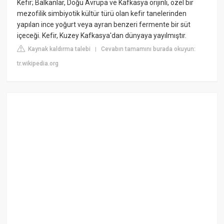
Kefir; Balkanlar, Doğu Avrupa ve Kafkasya orijinli, özel bir
mezofilik simbiyotik kültür türü olan kefir tanelerinden
yapılan ince yoğurt veya ayran benzeri fermente bir süt
içeceği. Kefir, Kuzey Kafkasya'dan dünyaya yayılmıştır.
Kaynak kaldırma talebi
Cevabın tamamını burada okuyun:
|
tr.wikipedia.org