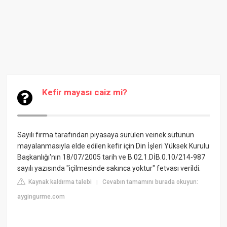
Kefir mayası caiz mi?
Sayılı firma tarafından piyasaya sürülen veinek sütünün
mayalanmasıyla elde edilen kefir için Din İşleri Yüksek Kurulu
Başkanlığı'nın 18/07/2005 tarih ve B.02.1.DİB.0.10/214-987
sayılı yazısında "içilmesinde sakınca yoktur" fetvası verildi.
Kaynak kaldırma talebi
Cevabın tamamını burada okuyun:
|
aygingurme.com