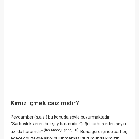
Kımız içmek caiz midir?
Peygamber (s.a.s.) bu konuda şöyle buyurmaktadır:
“Sarhoşluk veren her şey haramdır. Çoğu sarhoş eden şeyin
(
İbn
Mâce
,
Eşribe
,
10
)
azı da haramdır”
. Buna göre içinde sarhoş
edecek düzeyde alkol bulunmaması durumunda kımızın