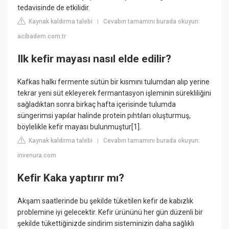
tedavisinde de etkilidir.
Kaynak kaldırma talebi
Cevabın tamamını burada okuyun:
|
acibadem.com.tr
Ilk kefir mayası nasıl elde edilir?
Kafkas halkı fermente sütün bir kısmını tulumdan alıp yerine
tekrar yeni süt ekleyerek fermantasyon işleminin sürekliliğini
sağladıktan sonra birkaç hafta içerisinde tulumda
süngerimsi yapılar halinde protein pıhtıları oluşturmuş,
böylelikle kefir mayası bulunmuştur[1].
Kaynak kaldırma talebi
Cevabın tamamını burada okuyun:
|
invenura.com
Kefir Kaka yaptırır mı?
Akşam saatlerinde bu şekilde tüketilen kefir de kabızlık
problemine iyi gelecektir. Kefir ürününü her gün düzenli bir
şekilde tükettiğinizde sindirim sisteminizin daha sağlıklı