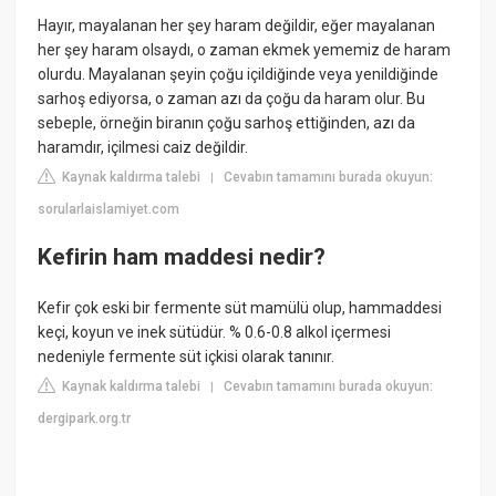
Hayır, mayalanan her şey haram değildir, eğer mayalanan
her şey haram olsaydı, o zaman ekmek yememiz de haram
olurdu. Mayalanan şeyin çoğu içildiğinde veya yenildiğinde
sarhoş ediyorsa, o zaman azı da çoğu da haram olur. Bu
sebeple, örneğin biranın çoğu sarhoş ettiğinden, azı da
haramdır, içilmesi caiz değildir.
Kaynak kaldırma talebi
Cevabın tamamını burada okuyun:
|
sorularlaislamiyet.com
Kefirin ham maddesi nedir?
Kefir çok eski bir fermente süt mamülü olup, hammaddesi
keçi, koyun ve inek sütüdür. % 0.6-0.8 alkol içermesi
nedeniyle fermente süt içkisi olarak tanınır.
Kaynak kaldırma talebi
Cevabın tamamını burada okuyun:
|
dergipark.org.tr