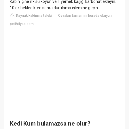
Kabın içine ılık su koyun ve 1 yemek kaşığı karbonat ekleyin.
10 dk bekledikten sonra durulama işlemine geçin.
Kaynak kaldırma talebi
Cevabın tamamını burada okuyun:
|
petihtiyac.com
Kedi Kum bulamazsa ne olur?