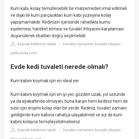
Kum kabı, kolay temizlenebilir bir malzemeden imal edilmeli
ve dışkı ile kum parçacıkları kum kabı yüzeyine kolay
yapışmamalıdır. Kedinizin içerisinde rahatlıkla kumu
eşelemesi, hareket etmesi ve tuvalet ihtiyacını karşılaması
düşünülerek ebatları doğru seçilmelidir.
Kaynak kaldırma talebi
Cevabın tamamını burada okuyun:
|
petburada.com
Evde kedi tuvaleti nerede olmalı?
Kum kabını koymak için en ideal yer
Kum kabını koymak için en iyi yer, gözden uzak, yol üstünde
ya da ayakaltında olmayan; buna karşın hem kediniz hem de
sizin için erişimi kolay olan bir yerdir. Kediniz, tuvalet zamanı
geldiğinde kum kabına rahatça ulaşabilmeli ve siz de kum
kabını kolayca temizleyebilmelisiniz.
Kaynak kaldırma talebi
Cevabın tamamını burada okuyun:
|