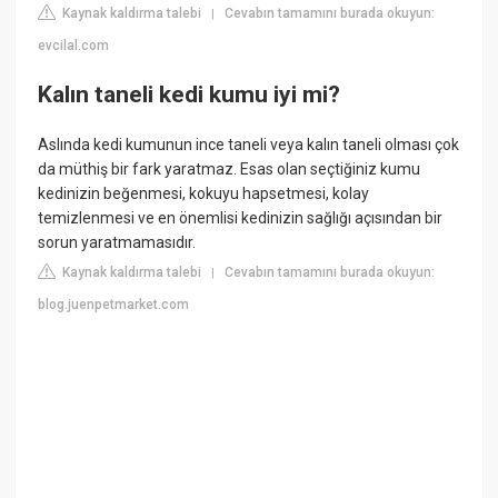
Kaynak kaldırma talebi
Cevabın tamamını burada okuyun:
|
evcilal.com
Kalın taneli kedi kumu iyi mi?
Aslında kedi kumunun ince taneli veya kalın taneli olması çok
da müthiş bir fark yaratmaz. Esas olan seçtiğiniz kumu
kedinizin beğenmesi, kokuyu hapsetmesi, kolay
temizlenmesi ve en önemlisi kedinizin sağlığı açısından bir
sorun yaratmamasıdır.
Kaynak kaldırma talebi
Cevabın tamamını burada okuyun:
|
blog.juenpetmarket.com