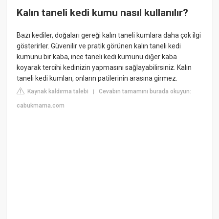
Kalın taneli kedi kumu nasıl kullanılır?
Bazı kediler, doğaları gereği kalın taneli kumlara daha çok ilgi
gösterirler. Güvenilir ve pratik görünen kalın taneli kedi
kumunu bir kaba, ince taneli kedi kumunu diğer kaba
koyarak tercihi kedinizin yapmasını sağlayabilirsiniz. Kalın
taneli kedi kumları, onların patilerinin arasına girmez.
Kaynak kaldırma talebi
Cevabın tamamını burada okuyun:
|
cabukmama.com