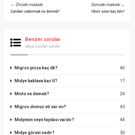
←
Önceki makale
Sonraki makale
→
Zandan sakınmak ne demek?
Obez sınırı kaç kilo?
Benzer sorular
Sıkça sorulan sorular
Migros pizza kaç dk?
40
Midye baklava kac tl?
17
Misto ne demek?
24
Migros domuz eti var mı?
43
Midyenin neye faydası vardır?
44
Midye görevi nedir?
30