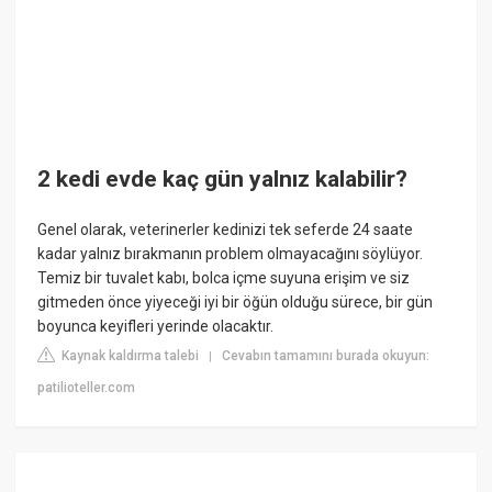
2 kedi evde kaç gün yalnız kalabilir?
Genel olarak, veterinerler kedinizi tek seferde 24 saate
kadar yalnız bırakmanın problem olmayacağını söylüyor.
Temiz bir tuvalet kabı, bolca içme suyuna erişim ve siz
gitmeden önce yiyeceği iyi bir öğün olduğu sürece, bir gün
boyunca keyifleri yerinde olacaktır.
Kaynak kaldırma talebi
Cevabın tamamını burada okuyun:
|
patilioteller.com