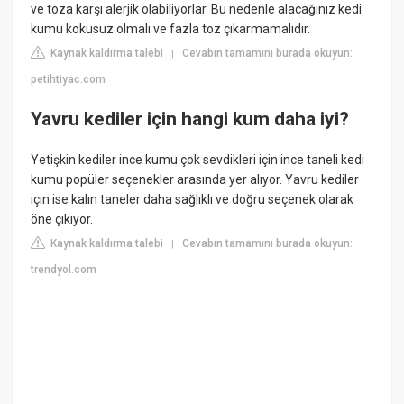
ve toza karşı alerjik olabiliyorlar. Bu nedenle alacağınız kedi
kumu kokusuz olmalı ve fazla toz çıkarmamalıdır.
Kaynak kaldırma talebi
Cevabın tamamını burada okuyun:
|
petihtiyac.com
Yavru kediler için hangi kum daha iyi?
Yetişkin kediler ince kumu çok sevdikleri için ince taneli kedi
kumu popüler seçenekler arasında yer alıyor. Yavru kediler
için ise kalın taneler daha sağlıklı ve doğru seçenek olarak
öne çıkıyor.
Kaynak kaldırma talebi
Cevabın tamamını burada okuyun:
|
trendyol.com