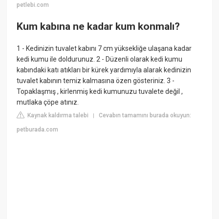
petlebi.com
Kum kabına ne kadar kum konmalı?
1 - Kedinizin tuvalet kabını 7 cm yüksekliğe ulaşana kadar
kedi kumu ile doldurunuz. 2 - Düzenli olarak kedi kumu
kabındaki katı atıkları bir kürek yardımıyla alarak kedinizin
tuvalet kabının temiz kalmasına özen gösteriniz. 3 -
Topaklaşmış , kirlenmiş kedi kumunuzu tuvalete değil ,
mutlaka çöpe atınız.
Kaynak kaldırma talebi
Cevabın tamamını burada okuyun:
|
petburada.com