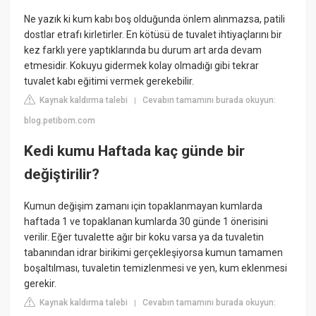
Ne yazık ki kum kabı boş olduğunda önlem alınmazsa, patili
dostlar etrafı kirletirler. En kötüsü de tuvalet ihtiyaçlarını bir
kez farklı yere yaptıklarında bu durum art arda devam
etmesidir. Kokuyu gidermek kolay olmadığı gibi tekrar
tuvalet kabı eğitimi vermek gerekebilir.
Kaynak kaldırma talebi
Cevabın tamamını burada okuyun:
|
blog.petibom.com
Kedi kumu Haftada kaç günde bir
değiştirilir?
Kumun değişim zamanı için topaklanmayan kumlarda
haftada 1 ve topaklanan kumlarda 30 günde 1 önerisini
verilir. Eğer tuvalette ağır bir koku varsa ya da tuvaletin
tabanından idrar birikimi gerçekleşiyorsa kumun tamamen
boşaltılması, tuvaletin temizlenmesi ve yen, kum eklenmesi
gerekir.
Kaynak kaldırma talebi
Cevabın tamamını burada okuyun:
|