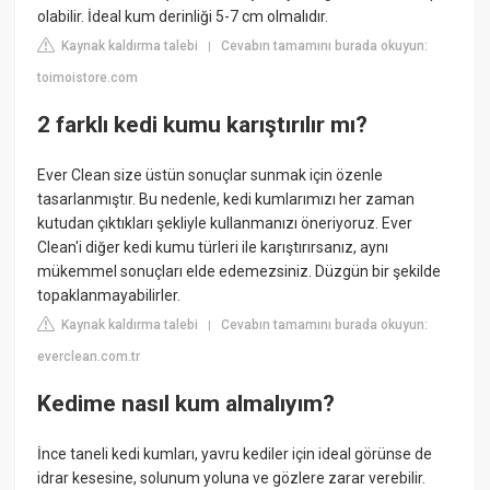
olabilir. İdeal kum derinliği 5-7 cm olmalıdır.
Kaynak kaldırma talebi
Cevabın tamamını burada okuyun:
|
toimoistore.com
2 farklı kedi kumu karıştırılır mı?
Ever Clean size üstün sonuçlar sunmak için özenle
tasarlanmıştır. Bu nedenle, kedi kumlarımızı her zaman
kutudan çıktıkları şekliyle kullanmanızı öneriyoruz. Ever
Clean'i diğer kedi kumu türleri ile karıştırırsanız, aynı
mükemmel sonuçları elde edemezsiniz. Düzgün bir şekilde
topaklanmayabilirler.
Kaynak kaldırma talebi
Cevabın tamamını burada okuyun:
|
everclean.com.tr
Kedime nasıl kum almalıyım?
İnce taneli kedi kumları, yavru kediler için ideal görünse de
idrar kesesine, solunum yoluna ve gözlere zarar verebilir.