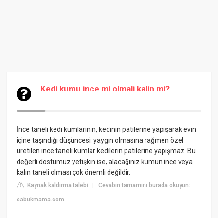
Kedi kumu ince mi olmali kalin mi?
İnce taneli kedi kumlarının, kedinin patilerine yapışarak evin
içine taşındığı düşüncesi, yaygın olmasına rağmen özel
üretilen ince taneli kumlar kedilerin patilerine yapışmaz. Bu
değerli dostumuz yetişkin ise, alacağınız kumun ince veya
kalın taneli olması çok önemli değildir.
Kaynak kaldırma talebi
Cevabın tamamını burada okuyun:
|
cabukmama.com