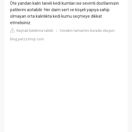
Öte yandan kalın taneli kedi kumları ise sevimli dostlarınızın
patilerini acıtabilir. Her daim sert ve köşeli yapıya sahip
olmayan orta kalınlıkta kedi kumu seçmeye dikkat
etmelisiniz.
Kaynak kaldırma talebi
Cevabın tamamını burada okuyun:
|
blog.petzzshop.com