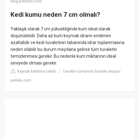
blog.petibom.com
Kedi kumu neden 7 cm olmalı?
Yaklaşık olarak 7 cm yüksekliğinde kum ideal olarak
düşünülebilir. Daha az kum koymak idrarın emilimini
azaltabilir ve kedi tuvaletinin tabanında idrar toplanmasına
neden olabilir bu durum meydana gelirse tüm tuvaletin
temizlenmesi gerekir. Bu nedenle kum miktarının ideal
seviyede olması gerekir.
Kaynak kaldırma talebi
Cevabın tamamını burada okuyun:
|
petlebi.com