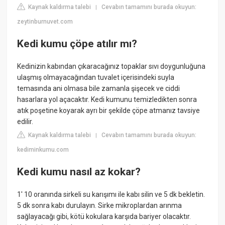
Kaynak kaldırma talebi
Cevabın tamamını burada okuyun:
|
zeytinburnuvet.com
Kedi kumu çöpe atılır mı?
Kedinizin kabından çıkaracağınız topaklar sıvı doygunluğuna
ulaşmış olmayacağından tuvalet içerisindeki suyla
temasında ani olmasa bile zamanla şişecek ve ciddi
hasarlara yol açacaktır. Kedi kumunu temizledikten sonra
atık poşetine koyarak ayrı bir şekilde çöpe atmanız tavsiye
edilir.
Kaynak kaldırma talebi
Cevabın tamamını burada okuyun:
|
kediminkumu.com
Kedi kumu nasıl az kokar?
1' 10 oranında sirkeli su karışımı ile kabı silin ve 5 dk bekletin.
5 dk sonra kabı durulayın. Sirke mikroplardan arınma
sağlayacağı gibi, kötü kokulara karşıda bariyer olacaktır.