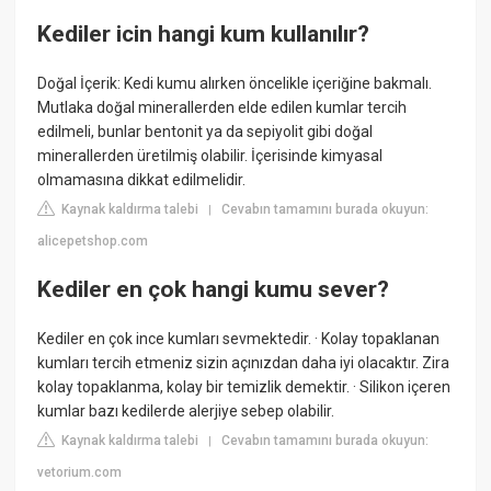
Kediler icin hangi kum kullanılır?
Doğal İçerik: Kedi kumu alırken öncelikle içeriğine bakmalı.
Mutlaka doğal minerallerden elde edilen kumlar tercih
edilmeli, bunlar bentonit ya da sepiyolit gibi doğal
minerallerden üretilmiş olabilir. İçerisinde kimyasal
olmamasına dikkat edilmelidir.
Kaynak kaldırma talebi
Cevabın tamamını burada okuyun:
|
alicepetshop.com
Kediler en çok hangi kumu sever?
Kediler en çok ince kumları sevmektedir. · Kolay topaklanan
kumları tercih etmeniz sizin açınızdan daha iyi olacaktır. Zira
kolay topaklanma, kolay bir temizlik demektir. · Silikon içeren
kumlar bazı kedilerde alerjiye sebep olabilir.
Kaynak kaldırma talebi
Cevabın tamamını burada okuyun:
|
vetorium.com