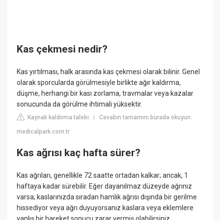
Kas çekmesi nedir?
Kas yırtılması, halk arasında kas çekmesi olarak bilinir. Genel
olarak sporcularda görülmesiyle birlikte ağır kaldırma,
düşme, herhangi bir kası zorlama, travmalar veya kazalar
sonucunda da görülme ihtimali yüksektir.
Kaynak kaldırma talebi
Cevabın tamamını burada okuyun:
|
medicalpark.com.tr
Kas ağrısı kaç hafta sürer?
Kas ağrıları, genellikle 72 saatte ortadan kalkar; ancak, 1
haftaya kadar sürebilir. Eğer dayanılmaz düzeyde ağrınız
varsa; kaslarınızda sıradan hamlık ağrısı dışında bir gerilme
hissediyor veya ağrı duyuyorsanız kaslara veya eklemlere
yanlış bir hareket sonucu zarar vermiş olabilirsiniz.