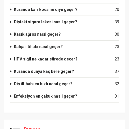
Kuranda karı koca ne diye geçer?
20
Dişteki sigara lekesi nasıl geçer?
39
Kasık ağrısı nasıl geçer?
30
Kalça iltihabı nasıl geçer?
23
HPV siğil ne kadar sürede geçer?
23
Kuranda dünya kaç kere geçer?
37
Diş iltihabı en hızlı nasıl geçer?
32
Enfeksiyon en çabuk nasıl geçer?
31
Duyuru