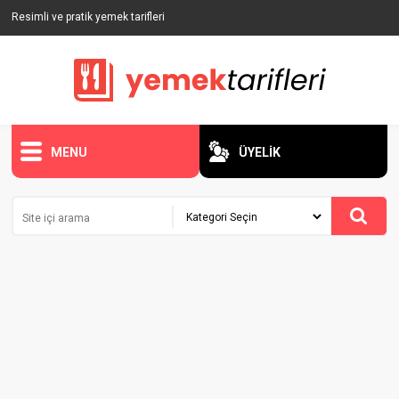
Resimli ve pratik yemek tarifleri
MENU
ÜYELİK