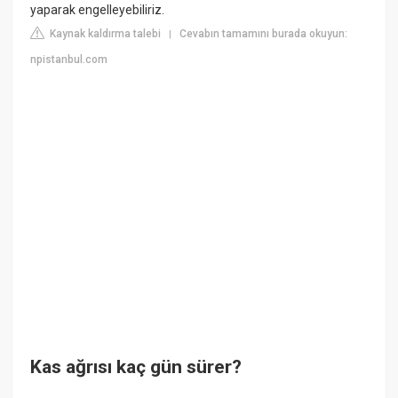
yaparak engelleyebiliriz.
Kaynak kaldırma talebi
Cevabın tamamını burada okuyun:
|
npistanbul.com
Kas ağrısı kaç gün sürer?