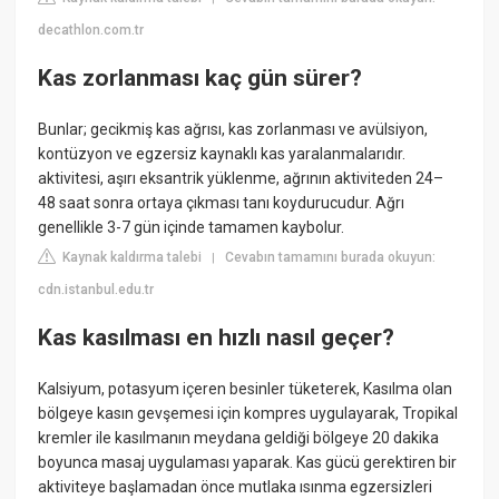
decathlon.com.tr
Kas zorlanması kaç gün sürer?
Bunlar; gecikmiş kas ağrısı, kas zorlanması ve avülsiyon,
kontüzyon ve egzersiz kaynaklı kas yaralanmalarıdır.
aktivitesi, aşırı eksantrik yüklenme, ağrının aktiviteden 24–
48 saat sonra ortaya çıkması tanı koydurucudur. Ağrı
genellikle 3-7 gün içinde tamamen kaybolur.
Kaynak kaldırma talebi
Cevabın tamamını burada okuyun:
|
cdn.istanbul.edu.tr
Kas kasılması en hızlı nasıl geçer?
Kalsiyum, potasyum içeren besinler tüketerek, Kasılma olan
bölgeye kasın gevşemesi için kompres uygulayarak, Tropikal
kremler ile kasılmanın meydana geldiği bölgeye 20 dakika
boyunca masaj uygulaması yaparak. Kas gücü gerektiren bir
aktiviteye başlamadan önce mutlaka ısınma egzersizleri