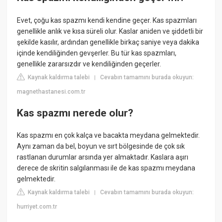
Evet, çoğu kas spazmı kendi kendine geçer. Kas spazmları
genellikle anlık ve kısa süreli olur. Kaslar aniden ve şiddetli bir
şekilde kasılır, ardından genellikle birkaç saniye veya dakika
içinde kendiliğinden gevşerler. Bu tür kas spazmları,
genellikle zararsızdır ve kendiliğinden geçerler.
Kaynak kaldırma talebi
Cevabın tamamını burada okuyun:
|
magnethastanesi.com.tr
Kas spazmı nerede olur?
Kas spazmı en çok kalça ve bacakta meydana gelmektedir.
Aynı zaman da bel, boyun ve sırt bölgesinde de çok sık
rastlanan durumlar arsında yer almaktadır. Kaslara aşırı
derece de skritin salgılanması ile de kas spazmı meydana
gelmektedir.
Kaynak kaldırma talebi
Cevabın tamamını burada okuyun:
|
hurriyet.com.tr