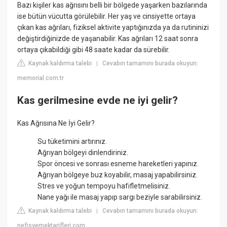
Bazı kişiler kas ağrısını belli bir bölgede yaşarken bazılarında
ise bütün vücutta görülebilir. Her yaş ve cinsiyette ortaya
çıkan kas ağrıları, fiziksel aktivite yaptığınızda ya da rutininizi
değiştirdiğinizde de yaşanabilir. Kas ağrıları 12 saat sonra
ortaya çıkabildiği gibi 48 saate kadar da sürebilir.
Kaynak kaldırma talebi
Cevabın tamamını burada okuyun:
|
memorial.com.tr
Kas gerilmesine evde ne iyi gelir?
Kas Ağrısına Ne İyi Gelir?
Su tüketimini artırınız.
Ağrıyan bölgeyi dinlendiriniz.
Spor öncesi ve sonrası esneme hareketleri yapınız.
Ağrıyan bölgeye buz koyabilir, masaj yapabilirsiniz.
Stres ve yoğun tempoyu hafifletmelisiniz.
Nane yağı ile masaj yapıp sargı beziyle sarabilirsiniz.
Kaynak kaldırma talebi
Cevabın tamamını burada okuyun:
|
nefisyemektarifleri.com