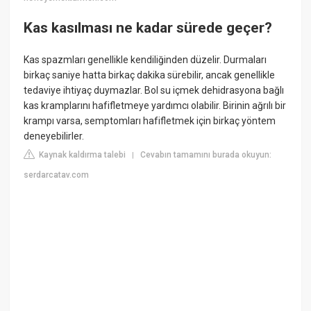
Kas kasılması ne kadar sürede geçer?
Kas spazmları genellikle kendiliğinden düzelir. Durmaları
birkaç saniye hatta birkaç dakika sürebilir, ancak genellikle
tedaviye ihtiyaç duymazlar. Bol su içmek dehidrasyona bağlı
kas kramplarını hafifletmeye yardımcı olabilir. Birinin ağrılı bir
krampı varsa, semptomları hafifletmek için birkaç yöntem
deneyebilirler.
Kaynak kaldırma talebi
Cevabın tamamını burada okuyun:
|
serdarcatav.com