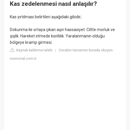
Kas zedelenmesi nasıl anlaşılır?
Kas yırtılması belirtileri aşağıdaki gibidir;
Dokunma ile ortaya çıkan aşırı hassasiyet. Ciltte morluk ve
şişlik. Hareket etmede kısıtlılık. Yaralanmanın olduğu
bölgeye kramp girmesi.
Kaynak kaldırma talebi
Cevabın tamamını burada okuyun:
|
memorial.com.tr