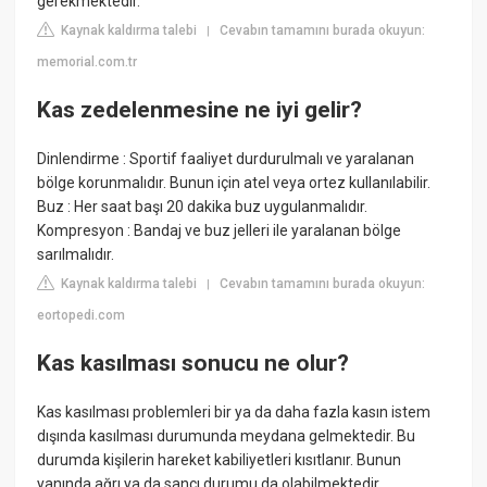
gerekmektedir.
Kaynak kaldırma talebi
Cevabın tamamını burada okuyun:
|
memorial.com.tr
Kas zedelenmesine ne iyi gelir?
Dinlendirme : Sportif faaliyet durdurulmalı ve yaralanan
bölge korunmalıdır. Bunun için atel veya ortez kullanılabilir.
Buz : Her saat başı 20 dakika buz uygulanmalıdır.
Kompresyon : Bandaj ve buz jelleri ile yaralanan bölge
sarılmalıdır.
Kaynak kaldırma talebi
Cevabın tamamını burada okuyun:
|
eortopedi.com
Kas kasılması sonucu ne olur?
Kas kasılması problemleri bir ya da daha fazla kasın istem
dışında kasılması durumunda meydana gelmektedir. Bu
durumda kişilerin hareket kabiliyetleri kısıtlanır. Bunun
yanında ağrı ya da sancı durumu da olabilmektedir.