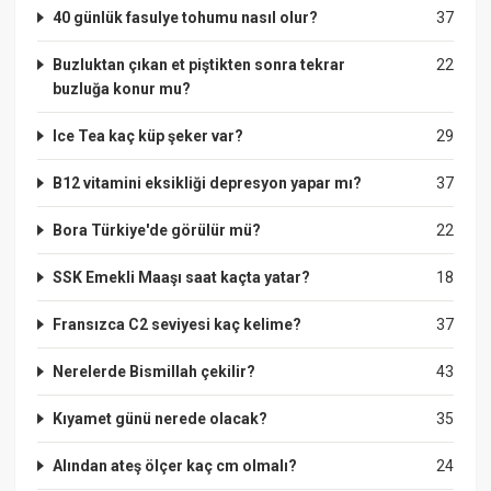
40 günlük fasulye tohumu nasıl olur?
37
Buzluktan çıkan et piştikten sonra tekrar
22
buzluğa konur mu?
Ice Tea kaç küp şeker var?
29
B12 vitamini eksikliği depresyon yapar mı?
37
Bora Türkiye'de görülür mü?
22
SSK Emekli Maaşı saat kaçta yatar?
18
Fransızca C2 seviyesi kaç kelime?
37
Nerelerde Bismillah çekilir?
43
Kıyamet günü nerede olacak?
35
Alından ateş ölçer kaç cm olmalı?
24