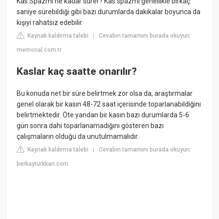
Kas Spazmı ne kadar sürer? Kas spazmı genellikle birkaç
saniye sürebildiği gibi bazı durumlarda dakikalar boyunca da
kişiyi rahatsız edebilir.
Kaynak kaldırma talebi
Cevabın tamamını burada okuyun:
|
memorial.com.tr
Kaslar kaç saatte onarılır?
Bu konuda net bir süre belirtmek zor olsa da, araştırmalar
genel olarak bir kasın 48-72 saat içerisinde toparlanabildiğini
belirtmektedir. Öte yandan bir kasın bazı durumlarda 5-6
gün sonra dahi toparlanamadığını gösteren bazı
çalışmaların olduğu da unutulmamalıdır.
Kaynak kaldırma talebi
Cevabın tamamını burada okuyun:
|
berkayturkkan.com