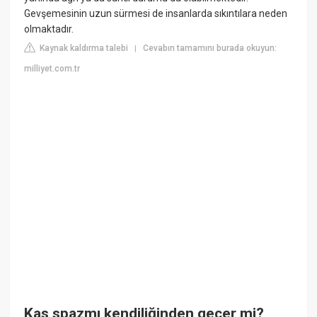
Gevşemesinin uzun sürmesi de insanlarda sıkıntılara neden
olmaktadır.
Kaynak kaldırma talebi
Cevabın tamamını burada okuyun:
|
milliyet.com.tr
Kas spazmı kendiliğinden geçer mi?