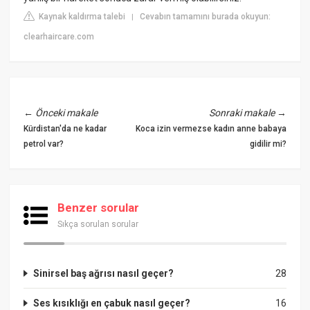
Kaynak kaldırma talebi
Cevabın tamamını burada okuyun:
|
clearhaircare.com
←
Önceki makale
Sonraki makale
→
Kürdistan'da ne kadar
Koca izin vermezse kadın anne babaya
petrol var?
gidilir mi?
Benzer sorular
Sıkça sorulan sorular
Sinirsel baş ağrısı nasıl geçer?
28
Ses kısıklığı en çabuk nasıl geçer?
16