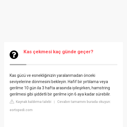
Kas çekmesi kaç günde geçer?
Kas gücü ve esnekliğinizin yaralanmadan önceki
seviyelerine dönmesini bekleyin. Hafif bir yırtılama veya
gerilme 10 gün ila 3 hafta arasında iyileşirken, hamstring
gerilmesi gibi şiddetli bir gerilme için 6 aya kadar sürebilir.
Kaynak kaldırma talebi
Cevabın tamamını burada okuyun:
|
eortopedi.com