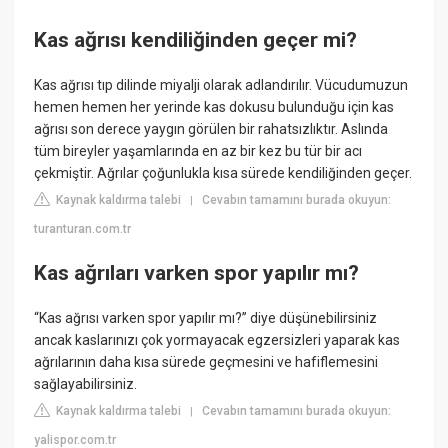
Kas ağrısı kendiliğinden geçer mi?
Kas ağrısı tıp dilinde miyalji olarak adlandırılır. Vücudumuzun
hemen hemen her yerinde kas dokusu bulunduğu için kas
ağrısı son derece yaygın görülen bir rahatsızlıktır. Aslında
tüm bireyler yaşamlarında en az bir kez bu tür bir acı
çekmiştir. Ağrılar çoğunlukla kısa sürede kendiliğinden geçer.
Kaynak kaldırma talebi
Cevabın tamamını burada okuyun:
|
turanturan.com.tr
Kas ağrıları varken spor yapılır mı?
“Kas ağrısı varken spor yapılır mı?” diye düşünebilirsiniz
ancak kaslarınızı çok yormayacak egzersizleri yaparak kas
ağrılarının daha kısa sürede geçmesini ve hafiflemesini
sağlayabilirsiniz.
Kaynak kaldırma talebi
Cevabın tamamını burada okuyun:
|
yalispor.com.tr