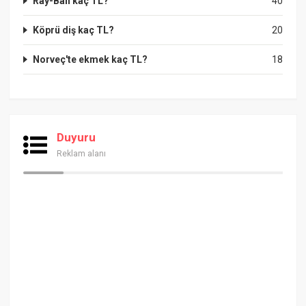
Ray-Ban kaç TL?
40
Köprü diş kaç TL?
20
Norveç'te ekmek kaç TL?
18
Duyuru
Reklam alanı