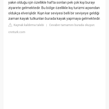
yakın olduğu için özellikle hafta sonları pek çok kişi burayı
ziyarete gelmektedir. Bu bölge özellikle kış turizmi açısından
oldukça elverişlidir. Kışın kar seviyesi belli bir seviyeye geldiği
zaman kayak tutkunları burada kayak yapmaya gelmektedir.
Kaynak kaldırma talebi
Cevabın tamamını burada okuyun:
|
cnnturk.com