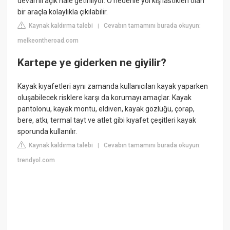
devamlı açık hale getiriliyor. O nedenle yol kış lastikleri olan
bir araçla kolaylıkla çıkılabilir.
Kaynak kaldırma talebi
Cevabın tamamını burada okuyun:
|
melkeontheroad.com
Kartepe ye giderken ne giyilir?
Kayak kıyafetleri aynı zamanda kullanıcıları kayak yaparken
oluşabilecek risklere karşı da korumayı amaçlar. Kayak
pantolonu, kayak montu, eldiven, kayak gözlüğü, çorap,
bere, atkı, termal tayt ve atlet gibi kıyafet çeşitleri kayak
sporunda kullanılır.
Kaynak kaldırma talebi
Cevabın tamamını burada okuyun:
|
trendyol.com