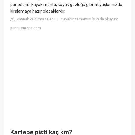
pantolonu, kayak montu, kayak gözlüğü gibi ihtiyaçlarınızda
kiralamaya hazır olacaklardır.
Kaynak kaldırma talebi
Cevabın tamamını burada okuyun:
|
penguentepe.com
Kartepe pisti kaç km?