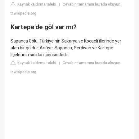
Kaynak kaldırma talebi
Cevabın tamamını burada okuyun:
|
tr.wikipedia.org
Kartepe'de göl var mı?
Sapanca Gölü, Türkiye'nin Sakarya ve Kocaeli illerinde yer
alan bir göldür. Arifiye, Sapanca, Serdivan ve Kartepe
ilçelerinin sınırları içerisindedir.
Kaynak kaldırma talebi
Cevabın tamamını burada okuyun:
|
tr.wikipedia.org