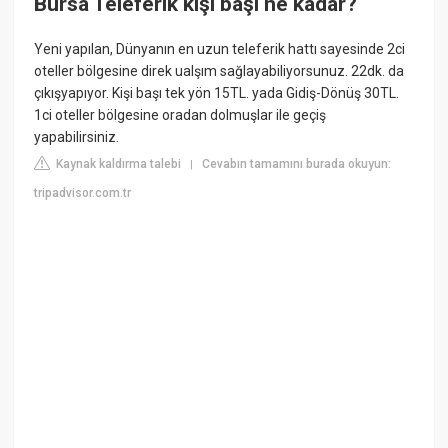
Bursa Teleferik kişi başı ne kadar?
Yeni yapılan, Dünyanın en uzun teleferik hattı sayesinde 2ci
oteller bölgesine direk ualşım sağlayabiliyorsunuz. 22dk. da
çıkışyapıyor. Kişi başı tek yön 15TL. yada Gidiş-Dönüş 30TL.
1ci oteller bölgesine oradan dolmuşlar ile geçiş
yapabilirsiniz.
Kaynak kaldırma talebi
Cevabın tamamını burada okuyun:
|
tripadvisor.com.tr