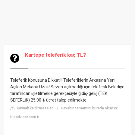
Kartepe teleferik kaç TL?
Teleferik Konusuna Dikkat!!! Teleferiklerin Arkasına Yeni
Açılan Mekana Uzak! Sezon açılmadığı için teleferik Belediye
tarafından işletilmekle gerekçesiyle gidiş-geliş (TEK
SEFERLİK) 25,00-₺ ücret talep edilmekte.
Kaynak kaldırma talebi
Cevabın tamamını burada okuyun:
|
tripadvisor.com.tr