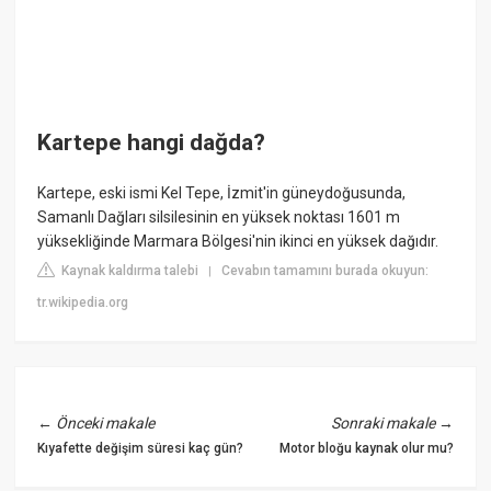
Kartepe hangi dağda?
Kartepe, eski ismi Kel Tepe, İzmit'in güneydoğusunda,
Samanlı Dağları silsilesinin en yüksek noktası 1601 m
yüksekliğinde Marmara Bölgesi'nin ikinci en yüksek dağıdır.
Kaynak kaldırma talebi
Cevabın tamamını burada okuyun:
|
tr.wikipedia.org
←
Önceki makale
Sonraki makale
→
Kıyafette değişim süresi kaç gün?
Motor bloğu kaynak olur mu?