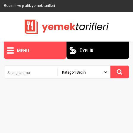
Resimli ve pratik yemek tarifleri
MENU
ÜYELİK