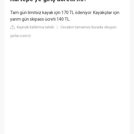
Tam gün limitsiz kayak için 170 TL ödeniyor. Kayakçılar için
yarım gün skipass ücreti 140 TL.
Kaynak kaldırma talebi
Cevabın tamamını burada okuyun:
|
yerler.com.tr