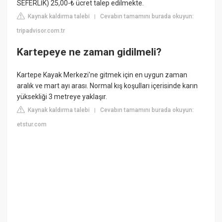
SEFERLİK) 25,00-₺ ücret talep edilmekte.
Kaynak kaldırma talebi
Cevabın tamamını burada okuyun:
|
tripadvisor.com.tr
Kartepeye ne zaman gidilmeli?
Kartepe Kayak Merkezi'ne gitmek için en uygun zaman
aralık ve mart ayı arası. Normal kış koşulları içerisinde karın
yüksekliği 3 metreye yaklaşır.
Kaynak kaldırma talebi
Cevabın tamamını burada okuyun:
|
etstur.com