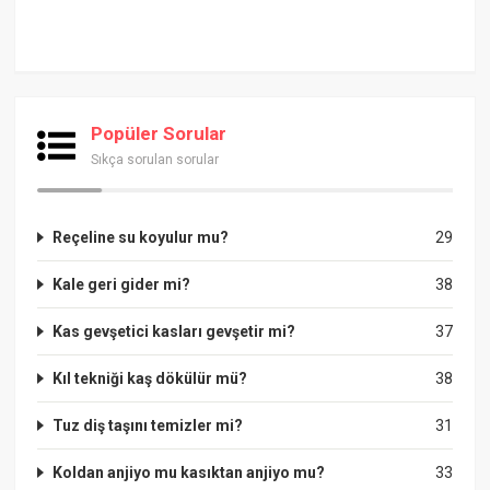
Popüler Sorular
Sıkça sorulan sorular
Reçeline su koyulur mu?
29
Kale geri gider mi?
38
Kas gevşetici kasları gevşetir mi?
37
Kıl tekniği kaş dökülür mü?
38
Tuz diş taşını temizler mi?
31
Koldan anjiyo mu kasıktan anjiyo mu?
33