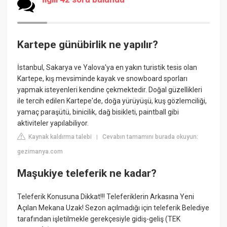
Kartepe günübirlik ne yapılır?
İstanbul, Sakarya ve Yalova'ya en yakın turistik tesis olan
Kartepe, kış mevsiminde kayak ve snowboard sporları
yapmak isteyenleri kendine çekmektedir. Doğal güzellikleri
ile tercih edilen Kartepe'de, doğa yürüyüşü, kuş gözlemciliği,
yamaç paraşütü, binicilik, dağ bisikleti, paintball gibi
aktiviteler yapılabiliyor.
Kaynak kaldırma talebi
Cevabın tamamını burada okuyun:
|
gezimanya.com
Maşukiye teleferik ne kadar?
Teleferik Konusuna Dikkat!!! Teleferiklerin Arkasına Yeni
Açılan Mekana Uzak! Sezon açılmadığı için teleferik Belediye
tarafından işletilmekle gerekçesiyle gidiş-geliş (TEK