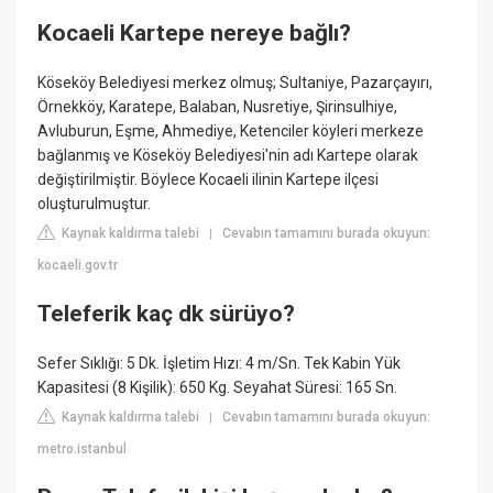
Kocaeli Kartepe nereye bağlı?
Köseköy Belediyesi merkez olmuş; Sultaniye, Pazarçayırı,
Örnekköy, Karatepe, Balaban, Nusretiye, Şirinsulhiye,
Avluburun, Eşme, Ahmediye, Ketenciler köyleri merkeze
bağlanmış ve Köseköy Belediyesi'nin adı Kartepe olarak
değiştirilmiştir. Böylece Kocaeli ilinin Kartepe ilçesi
oluşturulmuştur.
Kaynak kaldırma talebi
Cevabın tamamını burada okuyun:
|
kocaeli.gov.tr
Teleferik kaç dk sürüyo?
Sefer Sıklığı: 5 Dk. İşletim Hızı: 4 m/Sn. Tek Kabin Yük
Kapasitesi (8 Kişilik): 650 Kg. Seyahat Süresi: 165 Sn.
Kaynak kaldırma talebi
Cevabın tamamını burada okuyun:
|
metro.istanbul