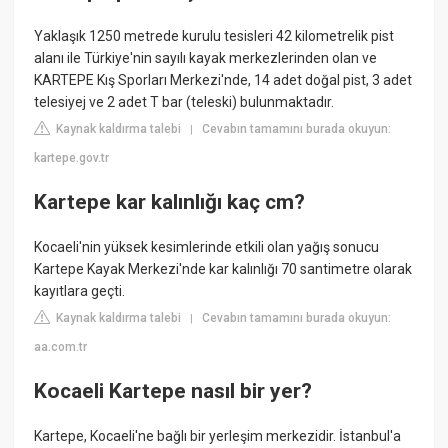
Yaklaşık 1250 metrede kurulu tesisleri 42 kilometrelik pist
alanı ile Türkiye'nin sayılı kayak merkezlerinden olan ve
KARTEPE Kış Sporları Merkezi'nde, 14 adet doğal pist, 3 adet
telesiyej ve 2 adet T bar (teleski) bulunmaktadır.
Kaynak kaldırma talebi
Cevabın tamamını burada okuyun:
|
kartepe.gov.tr
Kartepe kar kalınlığı kaç cm?
Kocaeli'nin yüksek kesimlerinde etkili olan yağış sonucu
Kartepe Kayak Merkezi'nde kar kalınlığı 70 santimetre olarak
kayıtlara geçti.
Kaynak kaldırma talebi
Cevabın tamamını burada okuyun:
|
aa.com.tr
Kocaeli Kartepe nasıl bir yer?
Kartepe, Kocaeli'ne bağlı bir yerleşim merkezidir. İstanbul'a