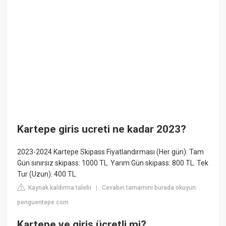
Kartepe giris ucreti ne kadar 2023?
2023-2024 Kartepe Skipass Fiyatlandırması (Her gün): Tam
Gün sınırsız skipass: 1000 TL. Yarım Gün skipass: 800 TL. Tek
Tur (Uzun): 400 TL.
Kaynak kaldırma talebi
Cevabın tamamını burada okuyun:
|
penguentepe.com
Kartepe ye giriş ücretli mi?