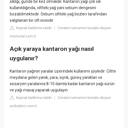
sıklığı, günde bir kez olmalıdır. Kantaron yağı çok sık
kullanıldığında, ciltteki yağ yani sebum dengesini
bozabilmektedir. Sebum ciltteki yağ bezleri tarafından
salgılanan bir cilt sıvısıdır.
Kaynak kaldırma talebi
Cevabın tamamını burada okuyun:
|
memorial.com.tr
Açık yaraya kantaron yağı nasıl
uygulanır?
Kantaron yağının yaralar üzerindeki kullanımı şöyledir: Ciltte
meydana gelen yanık, yara, sıyrık, güneş yanıkları ve
sezaryen yaralarına 8-10 damla kadar kantaron yağı sürün
ve yağı masaj yaparak uygulayın.
Kaynak kaldırma talebi
Cevabın tamamını burada okuyun:
|
acibadem.com.tr