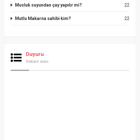
Musluk suyundan çay yapılır mi?
22
Mutlu Makarna sahibi kim?
22
Duyuru
Reklam alanı