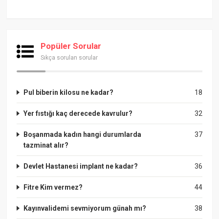
Popüler Sorular
Sıkça sorulan sorular
Pul biberin kilosu ne kadar?
18
Yer fıstığı kaç derecede kavrulur?
32
Boşanmada kadın hangi durumlarda
37
tazminat alır?
Devlet Hastanesi implant ne kadar?
36
Fitre Kim vermez?
44
Kayınvalidemi sevmiyorum günah mı?
38