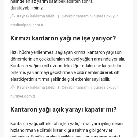
halinde en az yarım saat bekledikten sonra
durulayabilirsiniz.
Kaynak kaldırma talebi
Cevabın tamamını burada okuyun:
|
medicalpark.com.tr
Kırmızı kantaron yağı ne işe yarıyor?
Hızlı hücre yenilenmesi sağlayan kırmızı kantaron yağı son
dönemlerin en çok kullanılan bitkisel yağları arasında yer alır.
Kantaron yağının cilt üzerindeki diğer etkileri ise kırışıklıkları
önleme, yaşlanmayı geciktirme ve cildi nemlendirerek cilt
elastikiyetini artırma şeklinde gibi etkenler sayılabilir.
Kaynak kaldırma talebi
Cevabın tamamını burada okuyun:
|
hurriyet.com.tr
Kantaron yağı açık yarayı kapatır mı?
Kantaron yağı, ciltteki tahrişleri yatıştırma, yara iyileşmesini
hızlandırma ve ciltteki kızarıklığı azaltma gibi görevler
üstleniyor. Küçük yaralar, kesikler, yanıklar, egzama, sedef