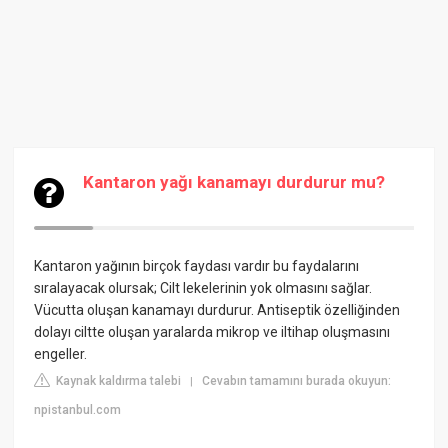
Kantaron yağı kanamayı durdurur mu?
Kantaron yağının birçok faydası vardır bu faydalarını
sıralayacak olursak; Cilt lekelerinin yok olmasını sağlar.
Vücutta oluşan kanamayı durdurur. Antiseptik özelliğinden
dolayı ciltte oluşan yaralarda mikrop ve iltihap oluşmasını
engeller.
Kaynak kaldırma talebi
Cevabın tamamını burada okuyun:
|
npistanbul.com