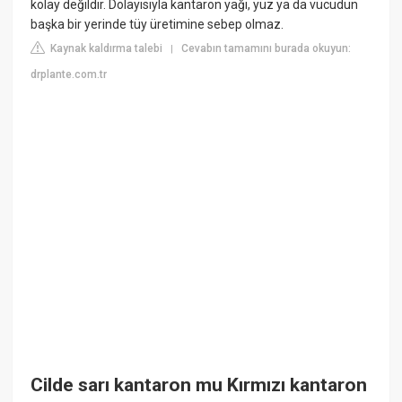
kolay değildir. Dolayısıyla kantaron yağı, yüz ya da vücudun
başka bir yerinde tüy üretimine sebep olmaz.
Kaynak kaldırma talebi
Cevabın tamamını burada okuyun:
|
drplante.com.tr
Cilde sarı kantaron mu Kırmızı kantaron