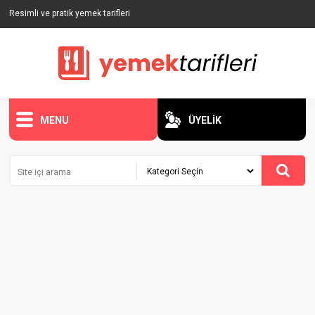
Resimli ve pratik yemek tarifleri
MENU
ÜYELİK