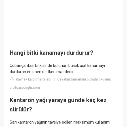
Hangi bitki kanamayı durdurur?
Çobançantası bitkisinde bulunan bursik asit kanamayı
durduran en önemli etken maddedir.
Kaynak kaldırma talebi
Cevabın tamamını burada okuyun:
|
profsaracoglu.com
Kantaron yağı yaraya günde kaç kez
sürülür?
Sarı kantaron yağının tavsiye edilen maksimum kullanım