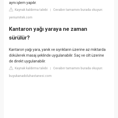
aynı işlem yapılır.
Kaynak kaldırma talebi
Cevabın tamamını burada okuyun:
|
yeniumitek.com
Kantaron yağı yaraya ne zaman
sürülür?
Kantaron yağı yara, yanık ve sıyrıkların üzerine az miktarda
dökülerek masaj şeklinde uygulanabilir. Saç ve cilt üzerine
de direkt uygulanabilir.
Kaynak kaldırma talebi
Cevabın tamamını burada okuyun:
|
buyukanadoluhastanesi.com