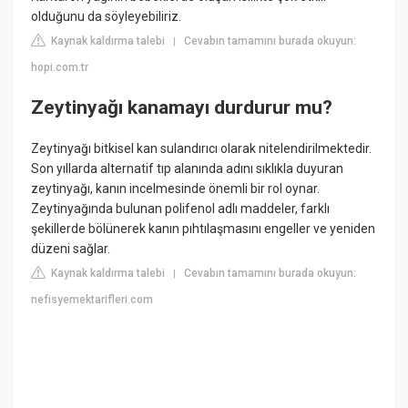
olduğunu da söyleyebiliriz.
Kaynak kaldırma talebi
Cevabın tamamını burada okuyun:
|
hopi.com.tr
Zeytinyağı kanamayı durdurur mu?
Zeytinyağı bitkisel kan sulandırıcı olarak nitelendirilmektedir.
Son yıllarda alternatif tıp alanında adını sıklıkla duyuran
zeytinyağı, kanın incelmesinde önemli bir rol oynar.
Zeytinyağında bulunan polifenol adlı maddeler, farklı
şekillerde bölünerek kanın pıhtılaşmasını engeller ve yeniden
düzeni sağlar.
Kaynak kaldırma talebi
Cevabın tamamını burada okuyun:
|
nefisyemektarifleri.com