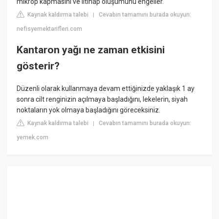
mikrop kapmasını ve iltihap oluşumunu engeller.
Kaynak kaldırma talebi
Cevabın tamamını burada okuyun:
|
nefisyemektarifleri.com
Kantaron yağı ne zaman etkisini
gösterir?
Düzenli olarak kullanmaya devam ettiğinizde yaklaşık 1 ay
sonra cilt renginizin açılmaya başladığını, lekelerin, siyah
noktaların yok olmaya başladığını göreceksiniz.
Kaynak kaldırma talebi
Cevabın tamamını burada okuyun:
|
yemek.com