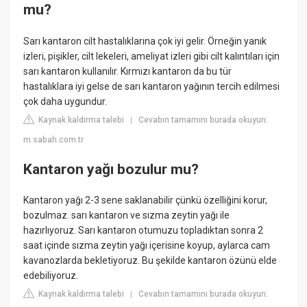
mu?
Sarı kantaron cilt hastalıklarına çok iyi gelir. Örneğin yanık
izleri, pişikler, cilt lekeleri, ameliyat izleri gibi cilt kalıntıları için
sarı kantaron kullanılır. Kırmızı kantaron da bu tür
hastalıklara iyi gelse de sarı kantaron yağının tercih edilmesi
çok daha uygundur.
Kaynak kaldırma talebi
Cevabın tamamını burada okuyun:
|
m.sabah.com.tr
Kantaron yağı bozulur mu?
Kantaron yağı 2-3 sene saklanabilir çünkü özelliğini korur,
bozulmaz. sarı kantaron ve sızma zeytin yağı ile
hazırlıyoruz. Sarı kantaron otumuzu topladıktan sonra 2
saat içinde sızma zeytin yağı içerisine koyup, aylarca cam
kavanozlarda bekletiyoruz. Bu şekilde kantaron özünü elde
edebiliyoruz.
Kaynak kaldırma talebi
Cevabın tamamını burada okuyun:
|