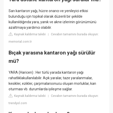
Sarı kantaron yağı, hücre onarıcı ve yenileyici etkisi
bulunduğu için topikal olarak düzenli bir şekilde
kullanıldığında yara, yanık ve akne izlerinin görünümünü
azaltmaya yardımcı olabilir.
Kaynak kaldırma talebi
Cevabın tamamını burada okuyun:
|
memorial.com.tr
Bıçak yarasına kantaron yağı sürülür
mü?
YARA (Haricen) : Her türlü yarada kantaron yağı
rahatlıklakullanılabilir. Açık yaralar, taze yaralanmalar,
kesikler, ezikler, çarpmalarsonucu oluşan morluklar, kan
oturması vb. durumlarda iyileşme sağlar.
Kaynak kaldırma talebi
Cevabın tamamını burada okuyun:
|
trendyol.com