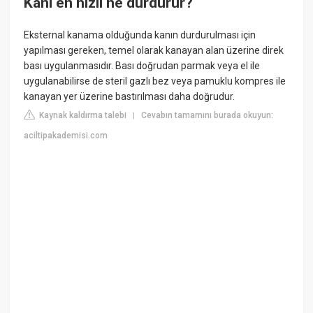
Kanı en hızlı ne durdurur?
Eksternal kanama olduğunda kanın durdurulması için
yapılması gereken, temel olarak kanayan alan üzerine direk
bası uygulanmasıdır. Bası doğrudan parmak veya el ile
uygulanabilirse de steril gazlı bez veya pamuklu kompres ile
kanayan yer üzerine bastırılması daha doğrudur.
Kaynak kaldırma talebi
Cevabın tamamını burada okuyun:
|
aciltipakademisi.com