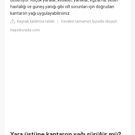
hastalığı ve güneş yanığı gibi cilt sorunları için doğrudan
kantaron yağı uygulayabilirsiniz.
Kaynak kaldırma talebi
Cevabın tamamını burada okuyun:
|
hepsiburada.com
Yara üstüne kantaron yağı sürülür mü?