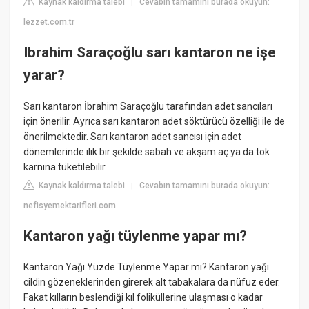
Kaynak kaldırma talebi
Cevabın tamamını burada okuyun:
|
lezzet.com.tr
Ibrahim Saraçoğlu sarı kantaron ne işe
yarar?
Sarı kantaron İbrahim Saraçoğlu tarafından adet sancıları
için önerilir. Ayrıca sarı kantaron adet söktürücü özelliği ile de
önerilmektedir. Sarı kantaron adet sancısı için adet
dönemlerinde ılık bir şekilde sabah ve akşam aç ya da tok
karnına tüketilebilir.
Kaynak kaldırma talebi
Cevabın tamamını burada okuyun:
|
nefisyemektarifleri.com
Kantaron yağı tüylenme yapar mı?
Kantaron Yağı Yüzde Tüylenme Yapar mı? Kantaron yağı
cildin gözeneklerinden girerek alt tabakalara da nüfuz eder.
Fakat kılların beslendiği kıl foliküllerine ulaşması o kadar