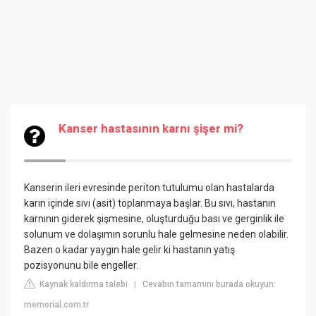
Kanser hastasının karnı şişer mi?
Kanserin ileri evresinde periton tutulumu olan hastalarda
karın içinde sıvı (asit) toplanmaya başlar. Bu sıvı, hastanın
karnının giderek şişmesine, oluşturduğu bası ve gerginlik ile
solunum ve dolaşımın sorunlu hale gelmesine neden olabilir.
Bazen o kadar yaygın hale gelir ki hastanın yatış
pozisyonunu bile engeller.
Kaynak kaldırma talebi
Cevabın tamamını burada okuyun:
|
memorial.com.tr