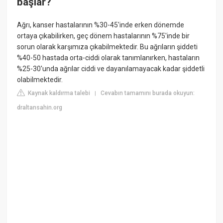
başlar?
Ağrı, kanser hastalarının %30-45'inde erken dönemde
ortaya çıkabilirken, geç dönem hastalarının %75'inde bir
sorun olarak karşımıza çıkabilmektedir. Bu ağrıların şiddeti
%40-50 hastada orta-ciddi olarak tanımlanırken, hastaların
%25-30'unda ağrılar ciddi ve dayanılamayacak kadar şiddetli
olabilmektedir.
Kaynak kaldırma talebi
Cevabın tamamını burada okuyun:
|
draltansahin.org