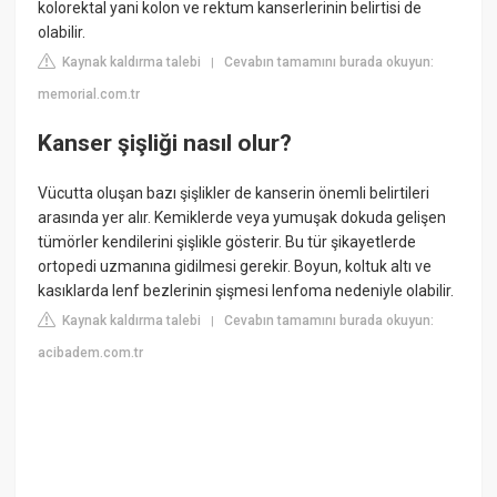
kolorektal yani kolon ve rektum kanserlerinin belirtisi de
olabilir.
Kaynak kaldırma talebi
Cevabın tamamını burada okuyun:
|
memorial.com.tr
Kanser şişliği nasıl olur?
Vücutta oluşan bazı şişlikler de kanserin önemli belirtileri
arasında yer alır. Kemiklerde veya yumuşak dokuda gelişen
tümörler kendilerini şişlikle gösterir. Bu tür şikayetlerde
ortopedi uzmanına gidilmesi gerekir. Boyun, koltuk altı ve
kasıklarda lenf bezlerinin şişmesi lenfoma nedeniyle olabilir.
Kaynak kaldırma talebi
Cevabın tamamını burada okuyun:
|
acibadem.com.tr