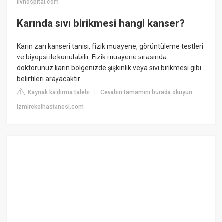
livhospital.com
Karında sıvı birikmesi hangi kanser?
Karın zarı kanseri tanısı, fizik muayene, görüntüleme testleri
ve biyopsi ile konulabilir. Fizik muayene sırasında,
doktorunuz karın bölgenizde şişkinlik veya sıvı birikmesi gibi
belirtileri arayacaktır.
Kaynak kaldırma talebi
Cevabın tamamını burada okuyun:
|
izmirekolhastanesi.com