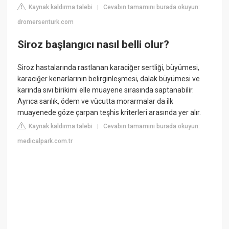
Kaynak kaldırma talebi
Cevabın tamamını burada okuyun:
|
dromersenturk.com
Siroz başlangıcı nasıl belli olur?
Siroz hastalarında rastlanan karaciğer sertliği, büyümesi,
karaciğer kenarlarının belirginleşmesi, dalak büyümesi ve
karında sıvı birikimi elle muayene sırasında saptanabilir.
Ayrıca sarılık, ödem ve vücutta morarmalar da ilk
muayenede göze çarpan teşhis kriterleri arasında yer alır.
Kaynak kaldırma talebi
Cevabın tamamını burada okuyun:
|
medicalpark.com.tr