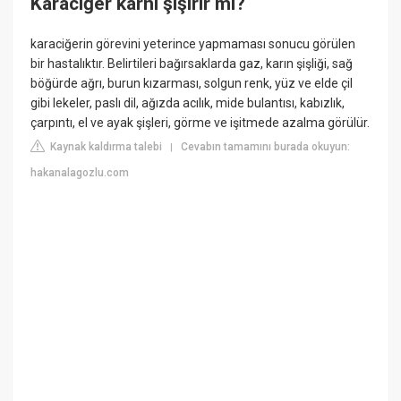
Karaciğer karnı şişirir mi?
karaciğerin görevini yeterince yapmaması sonucu görülen
bir hastalıktır. Belirtileri bağırsaklarda gaz, karın şişliği, sağ
böğürde ağrı, burun kızarması, solgun renk, yüz ve elde çil
gibi lekeler, paslı dil, ağızda acılık, mide bulantısı, kabızlık,
çarpıntı, el ve ayak şişleri, görme ve işitmede azalma görülür.
Kaynak kaldırma talebi
Cevabın tamamını burada okuyun:
|
hakanalagozlu.com