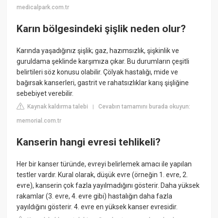
medicalpark.com.tr
Karın bölgesindeki şişlik neden olur?
Karında yaşadığınız şişlik; gaz, hazımsızlık, şişkinlik ve
guruldama şeklinde karşımıza çıkar. Bu durumların çeşitli
belirtileri söz konusu olabilir. Çölyak hastalığı, mide ve
bağırsak kanserleri, gastrit ve rahatsızlıklar karış şişliğine
sebebiyet verebilir.
Kaynak kaldırma talebi
Cevabın tamamını burada okuyun:
|
memorial.com.tr
Kanserin hangi evresi tehlikeli?
Her bir kanser türünde, evreyi belirlemek amacı ile yapılan
testler vardır. Kural olarak, düşük evre (örneğin 1. evre, 2.
evre), kanserin çok fazla yayılmadığını gösterir. Daha yüksek
rakamlar (3. evre, 4. evre gibi) hastalığın daha fazla
yayıldığını gösterir. 4. evre en yüksek kanser evresidir.