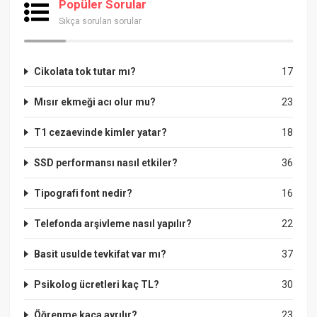
Popüler Sorular
Sıkça sorulan sorular
Cikolata tok tutar mı?
17
Mısır ekmeği acı olur mu?
23
T1 cezaevinde kimler yatar?
18
SSD performansı nasıl etkiler?
36
Tipografi font nedir?
16
Telefonda arşivleme nasıl yapılır?
22
Basit usulde tevkifat var mı?
37
Psikolog ücretleri kaç TL?
30
Öğrenme kaça ayrılır?
23