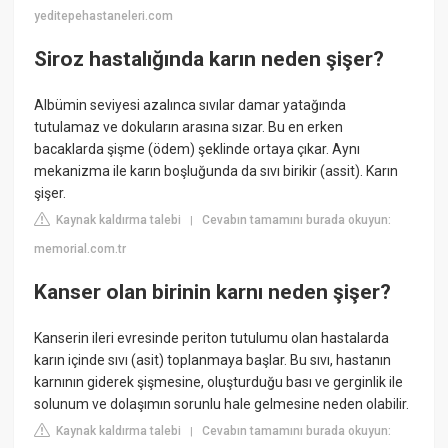
yeditepehastaneleri.com
Siroz hastalığında karın neden şişer?
Albümin seviyesi azalınca sıvılar damar yatağında
tutulamaz ve dokuların arasına sızar. Bu en erken
bacaklarda şişme (ödem) şeklinde ortaya çıkar. Aynı
mekanizma ile karın boşluğunda da sıvı birikir (assit). Karın
şişer.
Kaynak kaldırma talebi
Cevabın tamamını burada okuyun:
|
memorial.com.tr
Kanser olan birinin karnı neden şişer?
Kanserin ileri evresinde periton tutulumu olan hastalarda
karın içinde sıvı (asit) toplanmaya başlar. Bu sıvı, hastanın
karnının giderek şişmesine, oluşturduğu bası ve gerginlik ile
solunum ve dolaşımın sorunlu hale gelmesine neden olabilir.
Kaynak kaldırma talebi
Cevabın tamamını burada okuyun:
|