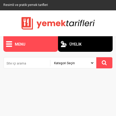
Resimli ve pratik yemek tarifleri
MENU
ÜYELİK