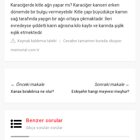
Karaciğerde kitle ağrı yapar mı? Karaciğer kanseri erken
dönemde bir bulgu vermeyebilir. Kitle çapı büyüdükçe karnın
sağ tarafında yaygın bir ağrı ortaya çıkmaktadır. İleri
evredeyse şiddetli karın ağrısına kilo kaybı ve karında şişlik
eşlik etmektedir.
Kaynak kaldırma talebi
Cevabın tamamını burada okuyun:
|
memorial.com.tr
←
Önceki makale
Sonraki makale
→
Xanax bırakılırsa ne olur?
Eskişehir hangi meyvesi meşhur?
Benzer sorular
Sıkça sorulan sorular