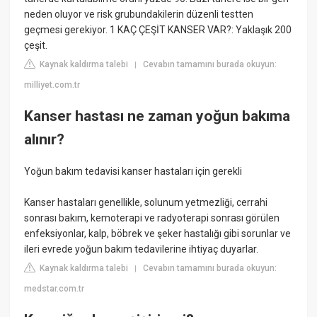
neden oluyor ve risk grubundakilerin düzenli testten
geçmesi gerekiyor. 1 KAÇ ÇEŞİT KANSER VAR?: Yaklaşık 200
çeşit.
Kaynak kaldırma talebi
Cevabın tamamını burada okuyun:
|
milliyet.com.tr
Kanser hastası ne zaman yoğun bakıma
alınır?
Yoğun bakım tedavisi kanser hastaları için gerekli
Kanser hastaları genellikle, solunum yetmezliği, cerrahi
sonrası bakım, kemoterapi ve radyoterapi sonrası görülen
enfeksiyonlar, kalp, böbrek ve şeker hastalığı gibi sorunlar ve
ileri evrede yoğun bakım tedavilerine ihtiyaç duyarlar.
Kaynak kaldırma talebi
Cevabın tamamını burada okuyun:
|
medstar.com.tr