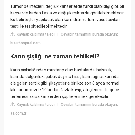
Tümör belirteçleri, değişik kanserlerde farklı olabildiği gibi, bir
kanserde birden fazla ve değişik miktarda görülebilmektedir.
Bu belirteçler yapılacak olan kan, idrar ve tüm vücut sıvıları
testi ile tespit edilebilmektedir.
Kaynak kaldırma talebi
Cevabın tamamını burada okuyun:
|
hisarhospital.com
Karın şişliği ne zaman tehlikeli?
Karın şişkinliğinden mustarip olan hastalarda, halsizlik,
karında dolgunluk, çabuk doyma hissi, karın ağrısı, karında
ele gelen sertlik gibi şikayetlerle birlikte son 6 ayda normal
kilosunun yüzde 10'undan fazla kayıp, ateşlenme ile gece
terlemesi varsa kanserden şüphelenmek gerekebilir.
Kaynak kaldırma talebi
Cevabın tamamını burada okuyun:
|
aa.com.tr