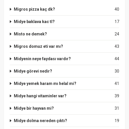
Migros pizza kaç dk?
40
Midye baklava kac tl?
17
Misto ne demek?
24
Migros domuz eti var mı?
43
Midyenin neye faydası vardır?
44
Midye görevi nedir?
30
Midye yemek haram mı helal mi?
41
Midye hangi vitaminler var?
39
Midye bir hayvan mi?
31
Midye dolma nereden çıktı?
19