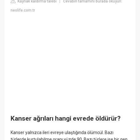
Kaynak kaldırma talebi
Cevabın tamamını burada okuyun:
|
neolife.com.tr
Kanser ağrıları hangi evrede öldürür?
Kanser yalnızca ileri evreye ulaştığında ölümcül. Bazı
türlerde kurtulabilme oranı yüzde 90. Bazı türlere ise bir gen