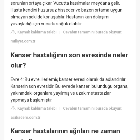
sorunları ortaya çıkar. Vücutta kasılmalar meydana gelir.
Hasta kendini huzursuz hisseder ve bazen ortama uygun
olmayan şekilde konuşabilir. Hastanın kan dolaşımı
yavaşladığı için vücudu soğuk olabilir.
Kaynak kaldırma talebi
Cevabın tamamını burada okuyun:
|
milliyet.com.tr
Kanser hastalığının son evresinde neler
olur?
Evre 4: Bu evre, ilerlemiş kanser evresi olarak da adlandırılır.
Kanserin son evresidir. Bu evrede kanser; bulunduğu organa,
yakınındaki organlara yayılmış ve uzak metastazlar
yapmaya başlamıştır.
Kaynak kaldırma talebi
Cevabın tamamını burada okuyun:
|
acibadem.com.tr
Kanser hastalarının ağrıları ne zaman