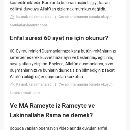
kastedilmektedir. Buralarda bulunan hiçbir bilgiyi, kararı,
eğilimi, duyguyu Allah'tan gizlemek mümkün değildir.
Kaynak kaldırma talebi
Cevabın tamamını burada okuyun:
|
sorularlaislamiyet.com
Enfal suresi 60 ayet ne için okunur?
60: Ey mü'minler! Düşmanlarınıza karşı bütün imkânlarınızı
seferber ederek kuvvet hazırlayın ve beslenmiş, eğitilmiş
savaş atları yetiştirin. Böylece, Allah'ın düşmanlarını, sizin
düşmanlarınızı ve bunların dışında sizin bilmediğiniz fakat
Allah'ın bildiği diğer düşmanları korkutun.
Kaynak kaldırma talebi
Cevabın tamamını burada okuyun:
|
kuranvemeali.com
Ve MA Rameyte iz Rameyte ve
Lakinnallahe Rama ne demek?
doğuda yapılan operasyon videolarında duyulan enfal