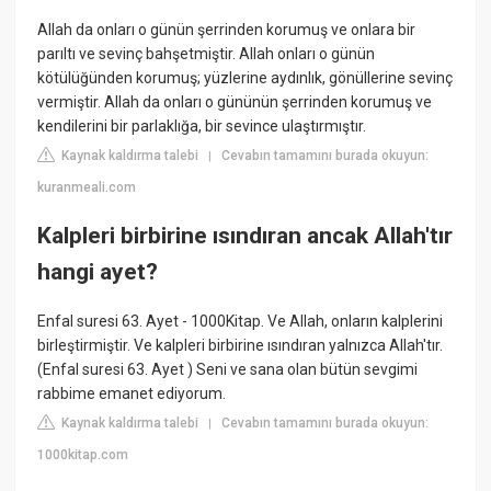
Allah da onları o günün şerrinden korumuş ve onlara bir
parıltı ve sevinç bahşetmiştir. Allah onları o günün
kötülüğünden korumuş; yüzlerine aydınlık, gönüllerine sevinç
vermiştir. Allah da onları o gününün şerrinden korumuş ve
kendilerini bir parlaklığa, bir sevince ulaştırmıştır.
Kaynak kaldırma talebi
Cevabın tamamını burada okuyun:
|
kuranmeali.com
Kalpleri birbirine ısındıran ancak Allah'tır
hangi ayet?
Enfal suresi 63. Ayet - 1000Kitap. Ve Allah, onların kalplerini
birleştirmiştir. Ve kalpleri birbirine ısındıran yalnızca Allah'tır.
(Enfal suresi 63. Ayet ) Seni ve sana olan bütün sevgimi
rabbime emanet ediyorum.
Kaynak kaldırma talebi
Cevabın tamamını burada okuyun:
|
1000kitap.com