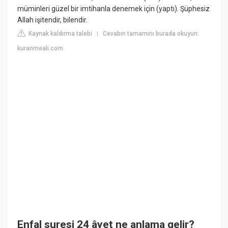
müminleri güzel bir imtihanla denemek için (yaptı). Şüphesiz
Allah işitendir, bilendir.
Kaynak kaldırma talebi
Cevabın tamamını burada okuyun:
|
kuranmeali.com
Enfal suresi 24 âyet ne anlama gelir?