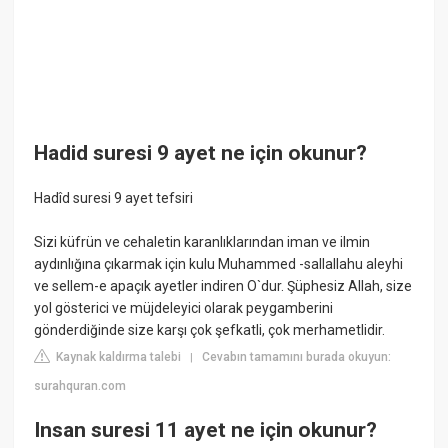
Hadid suresi 9 ayet ne için okunur?
Hadîd suresi 9 ayet tefsiri
Sizi küfrün ve cehaletin karanlıklarından iman ve ilmin
aydınlığına çıkarmak için kulu Muhammed -sallallahu aleyhi
ve sellem-e apaçık ayetler indiren O`dur. Şüphesiz Allah, size
yol gösterici ve müjdeleyici olarak peygamberini
gönderdiğinde size karşı çok şefkatli, çok merhametlidir.
Kaynak kaldırma talebi
Cevabın tamamını burada okuyun:
|
surahquran.com
Insan suresi 11 ayet ne için okunur?