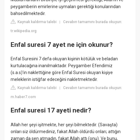
peygamberin emirlerine uymaları gerektiği konularından
bahsedilmektedir.
Kaynak kaldırma talebi
Cevabın tamamını burada okuyun:
|
tr.wikipedia.org
Enfal suresi 7 ayet ne için okunur?
Enfal Suresini 7 defa okuyan kişinin kötülük ve beladan
kurtulacağına inanılmaktadır. Peygamber Efendimiz
(s.a.s)'in naklettiğine göre Enfal Suresi okuyan kişiye
meleklerin istiğfar edeceğini nakletmektedir.
Kaynak kaldırma talebi
Cevabın tamamını burada okuyun:
|
m.haber7.com
Enfal suresi 17 ayeti nedir?
Allah her şeyi işitmekte, her şeyi bilmektedir. (Savaşta)
onları siz öldürmediniz, fakat Allah öldürdü onları; attığın
zaman da sen atmadın, fakat Allah attı (onu). Ve bunu,