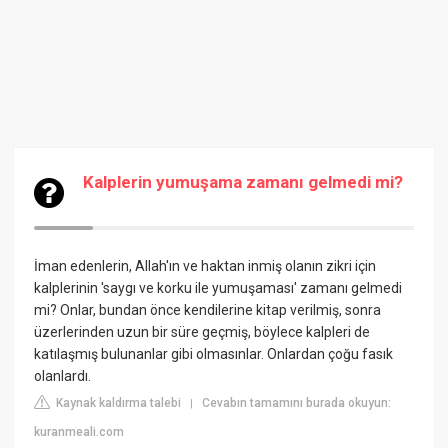
Kalplerin yumuşama zamanı gelmedi mi?
İman edenlerin, Allah'ın ve haktan inmiş olanın zikri için
kalplerinin 'saygı ve korku ile yumuşaması' zamanı gelmedi
mi? Onlar, bundan önce kendilerine kitap verilmiş, sonra
üzerlerinden uzun bir süre geçmiş, böylece kalpleri de
katılaşmış bulunanlar gibi olmasınlar. Onlardan çoğu fasık
olanlardı.
Kaynak kaldırma talebi
Cevabın tamamını burada okuyun:
|
kuranmeali.com