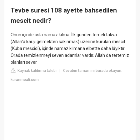
Tevbe suresi 108 ayette bahsedilen
mescit nedir?
Onun içinde asla namaz kılma. İlk günden temeli takva
(Allah'a karşı gelmekten sakınmak) üzerine kurulan mescit
(Kuba mescidi), içinde namaz kılmana elbette daha lâyıktır.
Orada temizlenmeyi seven adamlar vardır. Allah da tertemiz
olanları sever.
Kaynak kaldırma talebi
Cevabın tamamını burada okuyun:
|
kuranmeali.com