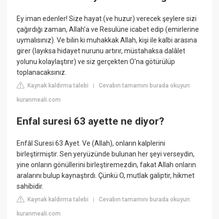
Ey iman edenler! Size hayat (ve huzur) verecek şeylere sizi
çağırdığı zaman, Allah'a ve Resulüne icabet edip (emirlerine
uymalısınız). Ve bilin ki muhakkak Allah, kişi ile kalbi arasına
girer (layıksa hidayet nurunu artırır, müstahaksa dalâlet
yolunu kolaylaştırır) ve siz gerçekten O'na götürülüp
toplanacaksınız.
Kaynak kaldırma talebi
Cevabın tamamını burada okuyun:
|
kuranmeali.com
Enfal suresi 63 ayette ne diyor?
Enfâl Suresi 63 Ayet. Ve (Allah), onların kalplerini
birleştirmiştir. Sen yeryüzünde bulunan her şeyi verseydin,
yine onların gönüllerini birleştiremezdin, fakat Allah onların
aralarını bulup kaynaştırdı. Çünkü O, mutlak galiptir, hikmet
sahibidir.
Kaynak kaldırma talebi
Cevabın tamamını burada okuyun:
|
kuranmeali.com