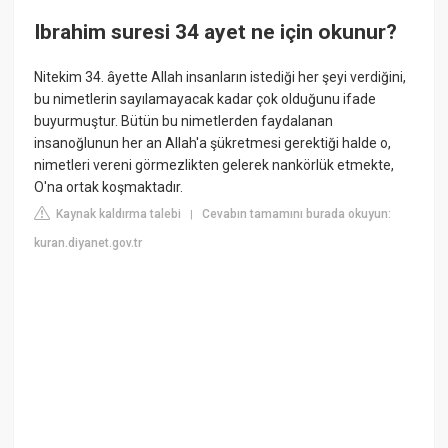
Ibrahim suresi 34 ayet ne için okunur?
Nitekim 34. âyette Allah insanların istediği her şeyi verdiğini,
bu nimetlerin sayılamayacak kadar çok olduğunu ifade
buyurmuştur. Bütün bu nimetlerden faydalanan
insanoğlunun her an Allah'a şükretmesi gerektiği halde o,
nimetleri vereni görmezlikten gelerek nankörlük etmekte,
O'na ortak koşmaktadır.
Kaynak kaldırma talebi
Cevabın tamamını burada okuyun:
|
kuran.diyanet.gov.tr