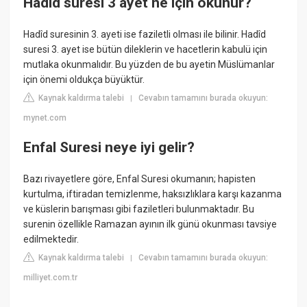
Hadid suresi 3 ayet ne için okunur?
Hadîd suresinin 3. ayeti ise faziletli olması ile bilinir. Hadîd
suresi 3. ayet ise bütün dileklerin ve hacetlerin kabulü için
mutlaka okunmalıdır. Bu yüzden de bu ayetin Müslümanlar
için önemi oldukça büyüktür.
Kaynak kaldırma talebi
Cevabın tamamını burada okuyun:
|
mynet.com
Enfal Suresi neye iyi gelir?
Bazı rivayetlere göre, Enfal Suresi okumanın; hapisten
kurtulma, iftiradan temizlenme, haksızlıklara karşı kazanma
ve küslerin barışması gibi faziletleri bulunmaktadır. Bu
surenin özellikle Ramazan ayının ilk günü okunması tavsiye
edilmektedir.
Kaynak kaldırma talebi
Cevabın tamamını burada okuyun:
|
milliyet.com.tr