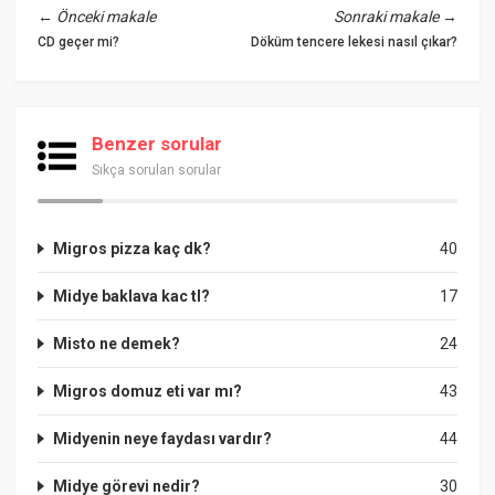
←
Önceki makale
Sonraki makale
→
CD geçer mi?
Döküm tencere lekesi nasıl çıkar?
Benzer sorular
Sıkça sorulan sorular
Migros pizza kaç dk?
40
Midye baklava kac tl?
17
Misto ne demek?
24
Migros domuz eti var mı?
43
Midyenin neye faydası vardır?
44
Midye görevi nedir?
30