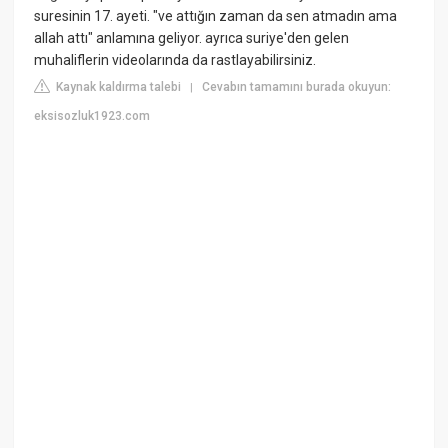
suresinin 17. ayeti. "ve attığın zaman da sen atmadın ama
allah attı" anlamına geliyor. ayrıca suriye'den gelen
muhaliflerin videolarında da rastlayabilirsiniz.
Kaynak kaldırma talebi
Cevabın tamamını burada okuyun:
|
eksisozluk1923.com