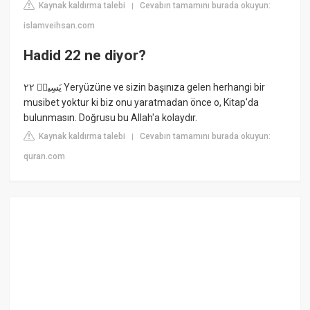
Kaynak kaldırma talebi
Cevabın tamamını burada okuyun:
|
islamveihsan.com
Hadid 22 ne diyor?
يَسِيرٞ ٢٢ Yeryüzüne ve sizin başınıza gelen herhangi bir
musibet yoktur ki biz onu yaratmadan önce o, Kitap'da
bulunmasın. Doğrusu bu Allah'a kolaydır.
Kaynak kaldırma talebi
Cevabın tamamını burada okuyun:
|
quran.com