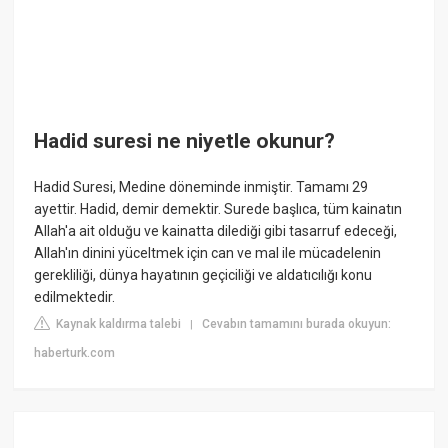
Hadid suresi ne niyetle okunur?
Hadid Suresi, Medine döneminde inmiştir. Tamamı 29
ayettir. Hadid, demir demektir. Surede başlıca, tüm kainatın
Allah'a ait olduğu ve kainatta dilediği gibi tasarruf edeceği,
Allah'ın dinini yüceltmek için can ve mal ile mücadelenin
gerekliliği, dünya hayatının geçiciliği ve aldatıcılığı konu
edilmektedir.
Kaynak kaldırma talebi
Cevabın tamamını burada okuyun:
|
haberturk.com