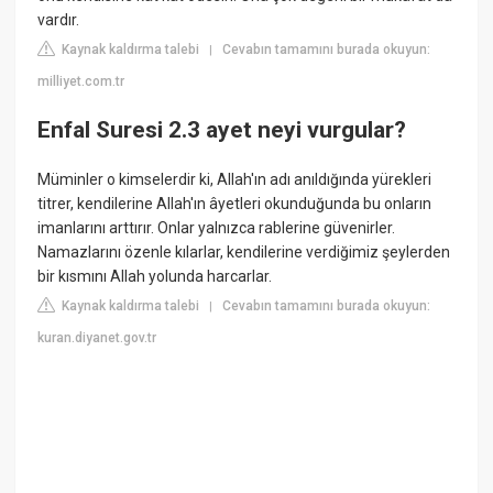
vardır.
Kaynak kaldırma talebi
Cevabın tamamını burada okuyun:
|
milliyet.com.tr
Enfal Suresi 2.3 ayet neyi vurgular?
Müminler o kimselerdir ki, Allah'ın adı anıldığında yürekleri
titrer, kendilerine Allah'ın âyetleri okunduğunda bu onların
imanlarını arttırır. Onlar yalnızca rablerine güvenirler.
Namazlarını özenle kılarlar, kendilerine verdiğimiz şeylerden
bir kısmını Allah yolunda harcarlar.
Kaynak kaldırma talebi
Cevabın tamamını burada okuyun:
|
kuran.diyanet.gov.tr