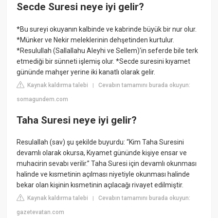
Secde Suresi neye iyi gelir?
*Bu sureyi okuyanın kalbinde ve kabrinde büyük bir nur olur.
*Münker ve Nekir meleklerinin dehşetinden kurtulur.
*Resulullah (Sallallahu Aleyhi ve Sellem)'in seferde bile terk
etmediği bir sünneti işlemiş olur. *Secde suresini kıyamet
gününde mahşer yerine iki kanatlı olarak gelir.
Kaynak kaldırma talebi
Cevabın tamamını burada okuyun:
|
somagundem.com
Taha Suresi neye iyi gelir?
Resulallah (sav) şu şekilde buyurdu: “Kim Taha Suresini
devamlı olarak okursa, Kıyamet gününde kişiye ensar ve
muhacirin sevabı verilir.” Taha Suresi için devamlı okunması
halinde ve kısmetinin açılması niyetiyle okunması halinde
bekar olan kişinin kısmetinin açılacağı rivayet edilmiştir.
Kaynak kaldırma talebi
Cevabın tamamını burada okuyun:
|
gazetevatan.com