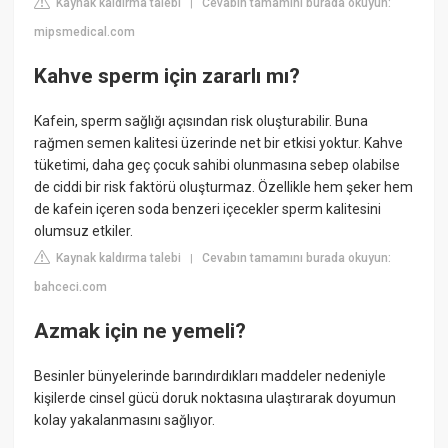
Kaynak kaldırma talebi
Cevabın tamamını burada okuyun:
|
mipsmedical.com
Kahve sperm için zararlı mı?
Kafein, sperm sağlığı açısından risk oluşturabilir. Buna
rağmen semen kalitesi üzerinde net bir etkisi yoktur. Kahve
tüketimi, daha geç çocuk sahibi olunmasına sebep olabilse
de ciddi bir risk faktörü oluşturmaz. Özellikle hem şeker hem
de kafein içeren soda benzeri içecekler sperm kalitesini
olumsuz etkiler.
Kaynak kaldırma talebi
Cevabın tamamını burada okuyun:
|
bahceci.com
Azmak için ne yemeli?
Besinler bünyelerinde barındırdıkları maddeler nedeniyle
kişilerde cinsel gücü doruk noktasına ulaştırarak doyumun
kolay yakalanmasını sağlıyor.