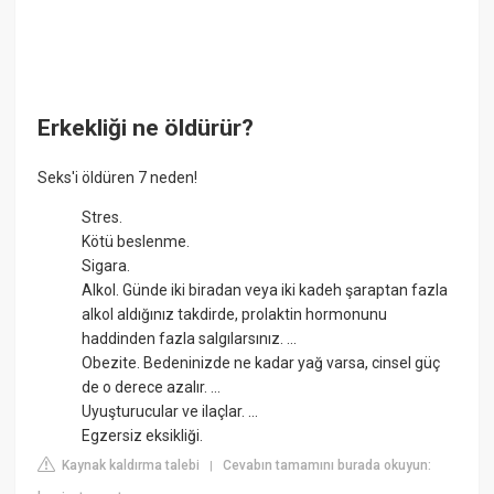
Erkekliği ne öldürür?
Seks'i öldüren 7 neden!
Stres.
Kötü beslenme.
Sigara.
Alkol. Günde iki biradan veya iki kadeh şaraptan fazla
alkol aldığınız takdirde, prolaktin hormonunu
haddinden fazla salgılarsınız. ...
Obezite. Bedeninizde ne kadar yağ varsa, cinsel güç
de o derece azalır. ...
Uyuşturucular ve ilaçlar. ...
Egzersiz eksikliği.
Kaynak kaldırma talebi
Cevabın tamamını burada okuyun:
|