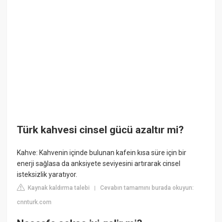
Türk kahvesi cinsel gücü azaltır mi?
Kahve: Kahvenin içinde bulunan kafein kısa süre için bir
enerji sağlasa da anksiyete seviyesini artırarak cinsel
isteksizlik yaratıyor.
Kaynak kaldırma talebi
Cevabın tamamını burada okuyun:
|
cnnturk.com