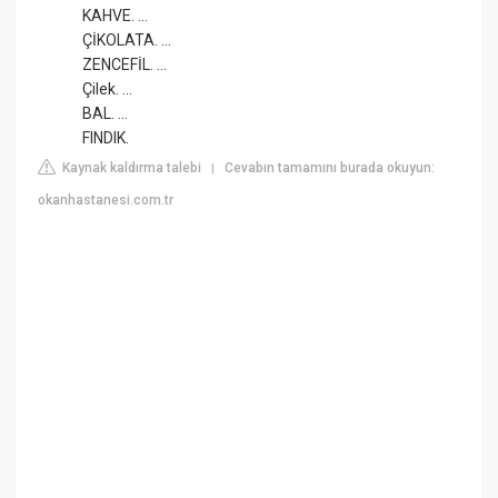
KAHVE. ...
ÇİKOLATA. ...
ZENCEFİL. ...
Çilek. ...
BAL. ...
FINDIK.
Kaynak kaldırma talebi
Cevabın tamamını burada okuyun:
|
okanhastanesi.com.tr