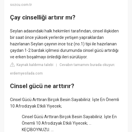
sozcu.com.tr
Çay cinselliği artırır mı?
Seylan adasındaki halk hekimleri tarafından, cinsel ilişkiden
bir saat önce yüksek yerlerde yetişen yapraklardan
hazırlanan Seylan çayının ince toz (no.1) tipi ile hazırlanan
çaydan 1-2 bardak içilmesi durumunda cinsel gücü artırdığı
ve erken boşalmayı önlediği ileri sürülüyor.
Kaynak kaldırma talebi
Cevabın tamamını burada okuyun:
|
erdemyesilada.com
Cinsel gücü ne arttırır?
Cinsel Gücü Arttıran Birçok Besin Sayabiliriz. İşte En Önemli
10 Afrodizyak Etkili Yiyecek;
Cinsel Gücü Arttıran Birçok Besin Sayabiliriz. İşte En
Önemli 10 Afrodizyak Etkili Yiyecek; ...
KEÇİBOYNUZU. ...