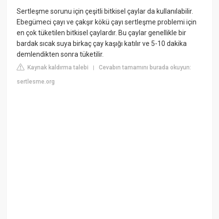
Sertleşme sorunu için çeşitli bitkisel çaylar da kullanılabilir.
Ebegümeci çayı ve çakşır kökü çayı sertleşme problemi için
en çok tüketilen bitkisel çaylardır. Bu çaylar genellikle bir
bardak sıcak suya birkaç çay kaşığı katılır ve 5-10 dakika
demlendikten sonra tüketilir.
Kaynak kaldırma talebi
Cevabın tamamını burada okuyun:
|
sertlesme.org