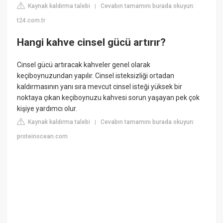
Kaynak kaldırma talebi
Cevabın tamamını burada okuyun:
|
t24.com.tr
Hangi kahve cinsel gücü artırır?
Cinsel gücü artıracak kahveler genel olarak
keçiboynuzundan yapılır. Cinsel isteksizliği ortadan
kaldırmasının yanı sıra mevcut cinsel isteği yüksek bir
noktaya çıkan keçiboynuzu kahvesi sorun yaşayan pek çok
kişiye yardımcı olur.
Kaynak kaldırma talebi
Cevabın tamamını burada okuyun:
|
proteinocean.com