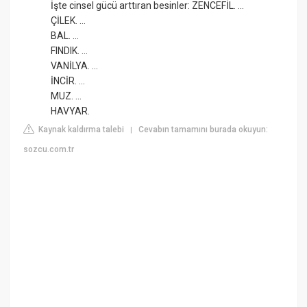
İşte cinsel gücü arttıran besinler: ZENCEFİL. ...
ÇİLEK. ...
BAL. ...
FINDIK. ...
VANİLYA. ...
İNCİR. ...
MUZ. ...
HAVYAR.
Kaynak kaldırma talebi
Cevabın tamamını burada okuyun:
|
sozcu.com.tr