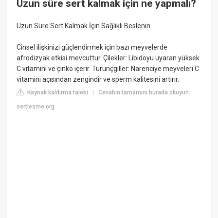
Uzun süre sert kalmak için ne yapmalı?
Uzun Süre Sert Kalmak İçin Sağlıklı Beslenin
Cinsel ilişkinizi güçlendirmek için bazı meyvelerde
afrodizyak etkisi mevcuttur. Çilekler: Libidoyu uyaran yüksek
C vitamini ve çinko içerir. Turunçgiller: Narenciye meyveleri C
vitamini açısından zengindir ve sperm kalitesini artırır.
Kaynak kaldırma talebi
Cevabın tamamını burada okuyun:
|
sertlesme.org