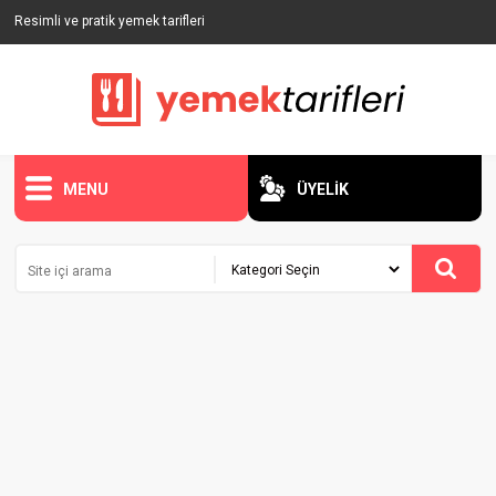
Resimli ve pratik yemek tarifleri
MENU
ÜYELİK