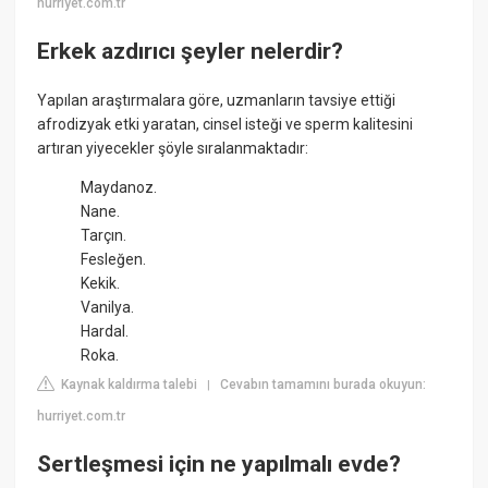
hurriyet.com.tr
Erkek azdırıcı şeyler nelerdir?
Yapılan araştırmalara göre, uzmanların tavsiye ettiği
afrodizyak etki yaratan, cinsel isteği ve sperm kalitesini
artıran yiyecekler şöyle sıralanmaktadır:
Maydanoz.
Nane.
Tarçın.
Fesleğen.
Kekik.
Vanilya.
Hardal.
Roka.
Kaynak kaldırma talebi
Cevabın tamamını burada okuyun:
|
hurriyet.com.tr
Sertleşmesi için ne yapılmalı evde?