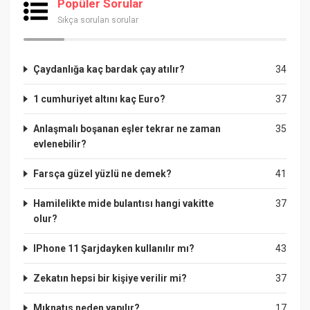
Popüler Sorular
Sıkça sorulan sorular
Çaydanlığa kaç bardak çay atılır?
34
1 cumhuriyet altını kaç Euro?
37
Anlaşmalı boşanan eşler tekrar ne zaman
35
evlenebilir?
Farsça güzel yüzlü ne demek?
41
Hamilelikte mide bulantısı hangi vakitte
37
olur?
IPhone 11 Şarjdayken kullanılır mı?
43
Zekatın hepsi bir kişiye verilir mi?
37
Mıknatıs neden yapılır?
17