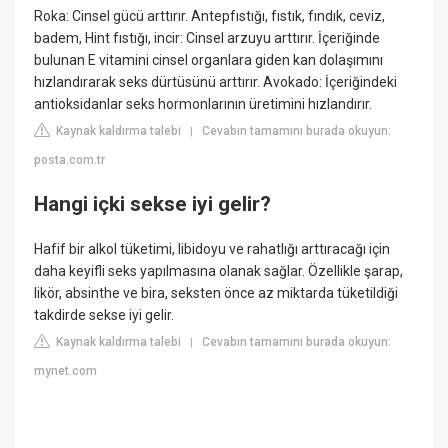
Roka: Cinsel gücü arttırır. Antepfıstığı, fıstık, fındık, ceviz,
badem, Hint fıstığı, incir: Cinsel arzuyu arttırır. İçeriğinde
bulunan E vitamini cinsel organlara giden kan dolaşımını
hızlandırarak seks dürtüsünü arttırır. Avokado: İçeriğindeki
antioksidanlar seks hormonlarının üretimini hızlandırır.
Kaynak kaldırma talebi
Cevabın tamamını burada okuyun:
|
posta.com.tr
Hangi içki sekse iyi gelir?
Hafif bir alkol tüketimi, libidoyu ve rahatlığı arttıracağı için
daha keyifli seks yapılmasına olanak sağlar. Özellikle şarap,
likör, absinthe ve bira, seksten önce az miktarda tüketildiği
takdirde sekse iyi gelir.
Kaynak kaldırma talebi
Cevabın tamamını burada okuyun:
|
mynet.com