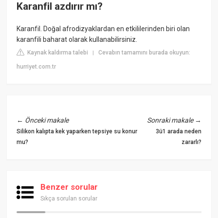
Karanfil azdırır mı?
Karanfil. Doğal afrodizyaklardan en etkililerinden biri olan
karanfili baharat olarak kullanabilirsiniz.
Kaynak kaldırma talebi
Cevabın tamamını burada okuyun:
|
hurriyet.com.tr
←
Önceki makale
Sonraki makale
→
Silikon kalıpta kek yaparken tepsiye su konur
3ü1 arada neden
mu?
zararlı?
Benzer sorular
Sıkça sorulan sorular