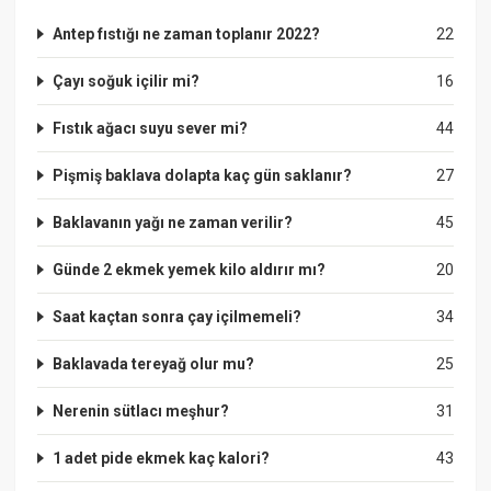
Antep fıstığı ne zaman toplanır 2022?
22
Çayı soğuk içilir mi?
16
Fıstık ağacı suyu sever mi?
44
Pişmiş baklava dolapta kaç gün saklanır?
27
Baklavanın yağı ne zaman verilir?
45
Günde 2 ekmek yemek kilo aldırır mı?
20
Saat kaçtan sonra çay içilmemeli?
34
Baklavada tereyağ olur mu?
25
Nerenin sütlacı meşhur?
31
1 adet pide ekmek kaç kalori?
43