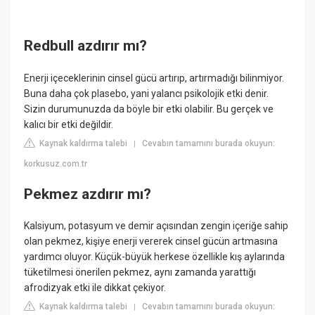
Redbull azdırır mı?
Enerji içeceklerinin cinsel gücü artırıp, artırmadığı bilinmiyor.
Buna daha çok plasebo, yani yalancı psikolojik etki denir.
Sizin durumunuzda da böyle bir etki olabilir. Bu gerçek ve
kalıcı bir etki değildir.
Kaynak kaldırma talebi
Cevabın tamamını burada okuyun:
|
korkusuz.com.tr
Pekmez azdırır mı?
Kalsiyum, potasyum ve demir açısından zengin içeriğe sahip
olan pekmez, kişiye enerji vererek cinsel gücün artmasına
yardımcı oluyor. Küçük-büyük herkese özellikle kış aylarında
tüketilmesi önerilen pekmez, aynı zamanda yarattığı
afrodizyak etki ile dikkat çekiyor.
Kaynak kaldırma talebi
Cevabın tamamını burada okuyun:
|