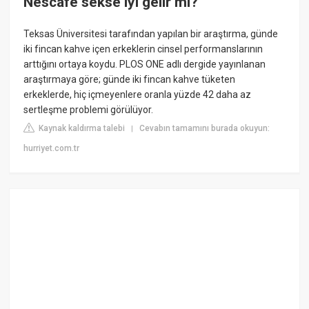
Nescafe sekse iyi gelir mi?
Teksas Üniversitesi tarafından yapılan bir araştırma, günde
iki fincan kahve içen erkeklerin cinsel performanslarının
arttığını ortaya koydu. PLOS ONE adlı dergide yayınlanan
araştırmaya göre; günde iki fincan kahve tüketen
erkeklerde, hiç içmeyenlere oranla yüzde 42 daha az
sertleşme problemi görülüyor.
Kaynak kaldırma talebi
Cevabın tamamını burada okuyun:
|
hurriyet.com.tr