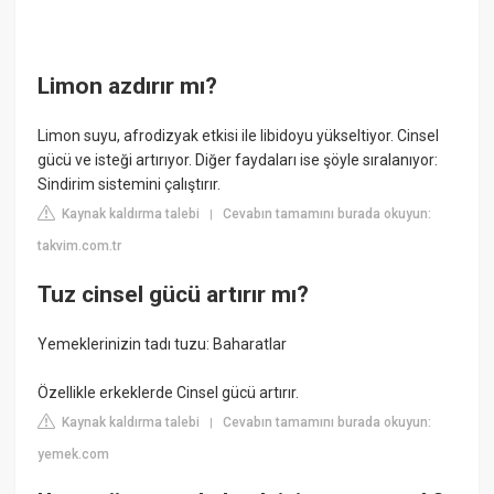
Limon azdırır mı?
Limon suyu, afrodizyak etkisi ile libidoyu yükseltiyor. Cinsel
gücü ve isteği artırıyor. Diğer faydaları ise şöyle sıralanıyor:
Sindirim sistemini çalıştırır.
Kaynak kaldırma talebi
Cevabın tamamını burada okuyun:
|
takvim.com.tr
Tuz cinsel gücü artırır mı?
Yemeklerinizin tadı tuzu: Baharatlar
Özellikle erkeklerde Cinsel gücü artırır.
Kaynak kaldırma talebi
Cevabın tamamını burada okuyun:
|
yemek.com