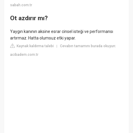
sabah.com.tr
Ot azdırır mı?
Yaygın kanının aksine esrar cinsel isteği ve performansı
artırmaz. Hatta olumsuz etki yapar.
Kaynak kaldırma talebi
Cevabın tamamını burada okuyun:
|
acibadem.com.tr