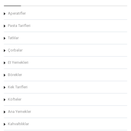
Aperatifler
Pasta Tarifleri
Tatlılar
Çorbalar
Et Yemekleri
Börekler
Kek Tarifleri
Köfteler
Ana Yemekler
Kahvaltılıklar