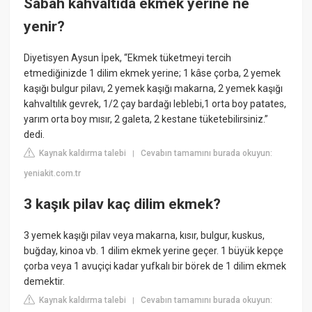
Sabah kahvaltıda ekmek yerine ne
yenir?
Diyetisyen Aysun İpek, “Ekmek tüketmeyi tercih
etmediğinizde 1 dilim ekmek yerine; 1 kâse çorba, 2 yemek
kaşığı bulgur pilavı, 2 yemek kaşığı makarna, 2 yemek kaşığı
kahvaltılık gevrek, 1/2 çay bardağı leblebi,1 orta boy patates,
yarım orta boy mısır, 2 galeta, 2 kestane tüketebilirsiniz.”
dedi.
Kaynak kaldırma talebi
Cevabın tamamını burada okuyun:
|
yeniakit.com.tr
3 kaşık pilav kaç dilim ekmek?
3 yemek kaşığı pilav veya makarna, kısır, bulgur, kuskus,
buğday, kinoa vb. 1 dilim ekmek yerine geçer. 1 büyük kepçe
çorba veya 1 avuçiçi kadar yufkalı bir börek de 1 dilim ekmek
demektir.
Kaynak kaldırma talebi
Cevabın tamamını burada okuyun:
|