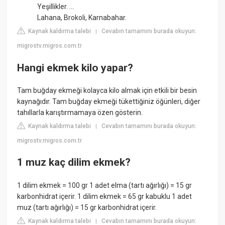
Yeşillikler. ...
Lahana, Brokoli, Karnabahar.
Kaynak kaldırma talebi
Cevabın tamamını burada okuyun:
|
migrostv.migros.com.tr
Hangi ekmek kilo yapar?
Tam buğday ekmeği kolayca kilo almak için etkili bir besin
kaynağıdır. Tam buğday ekmeği tükettiğiniz öğünleri, diğer
tahıllarla karıştırmamaya özen gösterin.
Kaynak kaldırma talebi
Cevabın tamamını burada okuyun:
|
migrostv.migros.com.tr
1 muz kaç dilim ekmek?
1 dilim ekmek = 100 gr 1 adet elma (tartı ağırlığı) = 15 gr
karbonhidrat içerir. 1 dilim ekmek = 65 gr kabuklu 1 adet
muz (tartı ağırlığı) = 15 gr karbonhidrat içerir.
Kaynak kaldırma talebi
Cevabın tamamını burada okuyun:
|