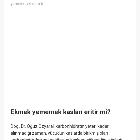
yemekzevki.com.tr
Ekmek yememek kasları eritir mi?
Doç . Dr. Oğuz Özyaral, karbonhidratın yeteri kadar
alınmadığı zaman, vücudun kaslarda birikmiş olan
karbonhidratları yakacağını ve kasların çökeceğini söyledi.