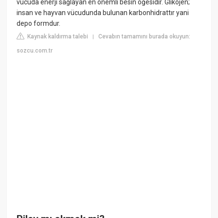
vücuda enerji sağlayan en önemli besin öğesidir. Glikojen;
insan ve hayvan vücudunda bulunan karbonhidrattır yani
depo formdur.
Kaynak kaldırma talebi
Cevabın tamamını burada okuyun:
|
sozcu.com.tr