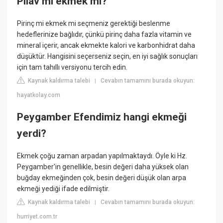
Pilav mı ekmek mi?
Pirinç mi ekmek mi seçmeniz gerektiği beslenme
hedeflerinize bağlıdır, çünkü pirinç daha fazla vitamin ve
mineral içerir, ancak ekmekte kalori ve karbonhidrat daha
düşüktür. Hangisini seçerseniz seçin, en iyi sağlık sonuçları
için tam tahıllı versiyonu tercih edin.
Kaynak kaldırma talebi
Cevabın tamamını burada okuyun:
|
hayatkolay.com
Peygamber Efendimiz hangi ekmeği
yerdi?
Ekmek çoğu zaman arpadan yapılmaktaydı. Öyle ki Hz.
Peygamber'in genellikle, besin değeri daha yüksek olan
buğday ekmeğinden çok, besin değeri düşük olan arpa
ekmeği yediği ifade edilmiştir.
Kaynak kaldırma talebi
Cevabın tamamını burada okuyun:
|
hurriyet.com.tr