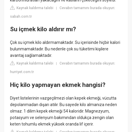
Kaynak kaldırma talebi
Cevabın tamamını burada okuyun:
|
sabah.com.tr
Su içmek kilo aldırır mı?
Çok su içmek kilo aldırmamaktadır. Su içerisinde hiçbir kalori
bulunmamaktadır. Bu nedenle çok su tüketimi kişilere
avantaj sağlamaktadır.
Kaynak kaldırma talebi
Cevabın tamamını burada okuyun:
|
hurriyet.com.tr
Hiç kilo yapmayan ekmek hangisi?
Diyet listelerinin vazgeçilmezi olan kepek ekmeği, vücutta
depolanmadan dışarı atılır. Bu sayede kilo almanıza neden
olmaz. 1 dilim kepek ekmeği 54 kaloridir. Magnezyum,
potasyum ve selenyum bakımından oldukça zengin olan
keten tohumlu ekmek yüksek oranda lif içerir.