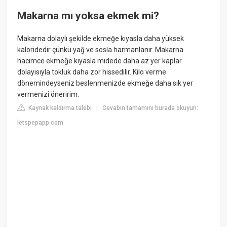
Makarna mı yoksa ekmek mi?
Makarna dolaylı şekilde ekmeğe kıyasla daha yüksek
kaloridedir çünkü yağ ve sosla harmanlanır. Makarna
hacimce ekmeğe kıyasla midede daha az yer kaplar
dolayısıyla tokluk daha zor hissedilir. Kilo verme
dönemindeyseniz beslenmenizde ekmeğe daha sık yer
vermenizi öneririm.
Kaynak kaldırma talebi
Cevabın tamamını burada okuyun:
|
letspepapp.com