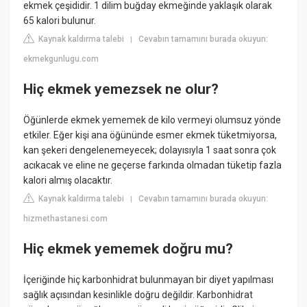
ekmek çeşididir. 1 dilim buğday ekmeğinde yaklaşık olarak
65 kalori bulunur.
Kaynak kaldırma talebi
Cevabın tamamını burada okuyun:
|
ekmekgunlugu.com
Hiç ekmek yemezsek ne olur?
Öğünlerde ekmek yememek de kilo vermeyi olumsuz yönde
etkiler. Eğer kişi ana öğününde esmer ekmek tüketmiyorsa,
kan şekeri dengelenemeyecek; dolayısıyla 1 saat sonra çok
acıkacak ve eline ne geçerse farkında olmadan tüketip fazla
kalori almış olacaktır.
Kaynak kaldırma talebi
Cevabın tamamını burada okuyun:
|
hizmethastanesi.com
Hiç ekmek yememek doğru mu?
İçeriğinde hiç karbonhidrat bulunmayan bir diyet yapılması
sağlık açısından kesinlikle doğru değildir. Karbonhidrat