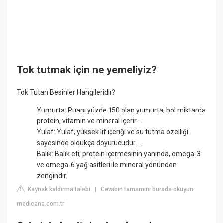
Tok tutmak için ne yemeliyiz?
Tok Tutan Besinler Hangileridir?
Yumurta: Puanı yüzde 150 olan yumurta; bol miktarda
protein, vitamin ve mineral içerir. ...
Yulaf: Yulaf, yüksek lif içeriği ve su tutma özelliği
sayesinde oldukça doyurucudur. ...
Balık: Balık eti, protein içermesinin yanında, omega-3
ve omega-6 yağ asitleri ile mineral yönünden
zengindir.
Kaynak kaldırma talebi
Cevabın tamamını burada okuyun:
|
medicana.com.tr