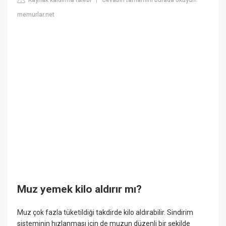
Kaynak kaldırma talebi
Cevabın tamamını burada okuyun:
|
memurlar.net
Muz yemek kilo aldırır mı?
Muz çok fazla tüketildiği takdirde kilo aldırabilir. Sindirim
sisteminin hızlanması için de muzun düzenli bir şekilde