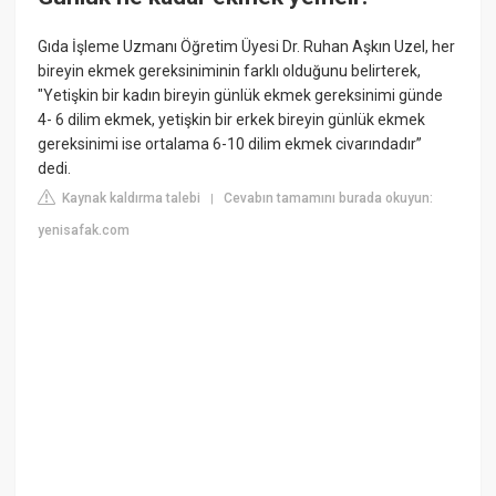
Gıda İşleme Uzmanı Öğretim Üyesi Dr. Ruhan Aşkın Uzel, her
bireyin ekmek gereksiniminin farklı olduğunu belirterek,
"Yetişkin bir kadın bireyin günlük ekmek gereksinimi günde
4- 6 dilim ekmek, yetişkin bir erkek bireyin günlük ekmek
gereksinimi ise ortalama 6-10 dilim ekmek civarındadır”
dedi.
Kaynak kaldırma talebi
Cevabın tamamını burada okuyun:
|
yenisafak.com