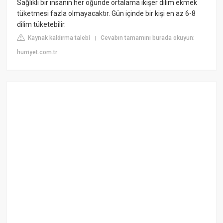
Sağlıklı bir insanın her öğünde ortalama ikişer dilim ekmek
tüketmesi fazla olmayacaktır. Gün içinde bir kişi en az 6-8
dilim tüketebilir.
Kaynak kaldırma talebi
Cevabın tamamını burada okuyun:
|
hurriyet.com.tr