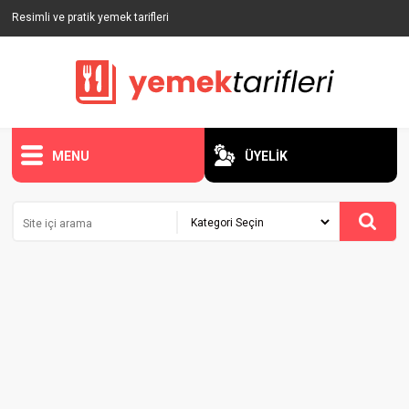
Resimli ve pratik yemek tarifleri
MENU
ÜYELİK