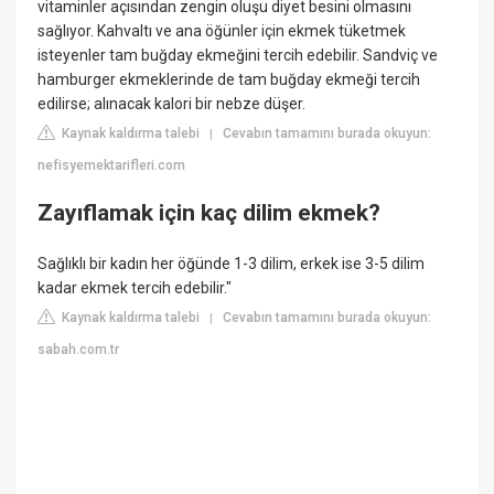
vitaminler açısından zengin oluşu diyet besini olmasını
sağlıyor. Kahvaltı ve ana öğünler için ekmek tüketmek
isteyenler tam buğday ekmeğini tercih edebilir. Sandviç ve
hamburger ekmeklerinde de tam buğday ekmeği tercih
edilirse; alınacak kalori bir nebze düşer.
Kaynak kaldırma talebi
Cevabın tamamını burada okuyun:
|
nefisyemektarifleri.com
Zayıflamak için kaç dilim ekmek?
Sağlıklı bir kadın her öğünde 1-3 dilim, erkek ise 3-5 dilim
kadar ekmek tercih edebilir."
Kaynak kaldırma talebi
Cevabın tamamını burada okuyun:
|
sabah.com.tr