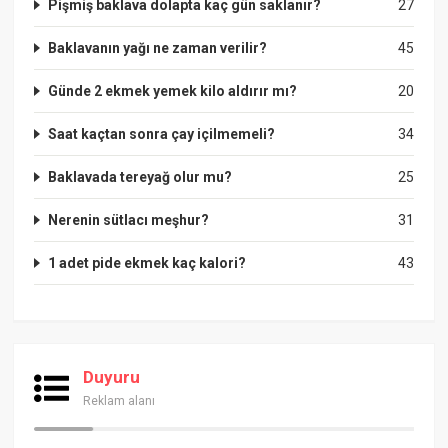
Pişmiş baklava dolapta kaç gün saklanır?
27
Baklavanın yağı ne zaman verilir?
45
Günde 2 ekmek yemek kilo aldırır mı?
20
Saat kaçtan sonra çay içilmemeli?
34
Baklavada tereyağ olur mu?
25
Nerenin sütlacı meşhur?
31
1 adet pide ekmek kaç kalori?
43
Duyuru
Reklam alanı