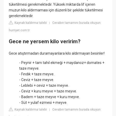
tüketilmesi gerekmektedir. Yüksek miktarda lif içeren
muzun kilo aldırmaması için düzenli bir şekilde tüketilmesi
gerekmektedir.
Kaynak kaldırma talebi
Cevabın tamamını burada okuyun:
|
hurriyet.com.tr
Gece ne yersem kilo veririm?
Gece atıştırmadan duramayanlara kilo aldırmayan besinler!
- Peynir + tam tahıl ekmeği + maydanoz+ domates +
taze meyve.
- Fındık + taze meyve.
- Ceviz + taze meyve.
- Leblebi + ceviz + taze meyve.
- Ceviz + kuru meyve + taze meyve.
- Badem + taze meyve + kuru meyve.
- Süt + yulaf ezmesi + meyve.
Kaynak kaldırma talebi
Cevabın tamamını burada okuyun:
|