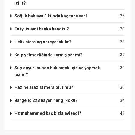
içilir?
Soğuk baklava 1 kiloda kaç tane var?
25
En iyi islami banka hangisi?
20
Helix piercing nereye takılır?
24
Kalp yetmezliğinde karın şişer mi?
32
Suç duyurusunda bulunmak için ne yapmak
39
lazım?
Hazine arazisi mera olur mu?
30
Bargello 228 bayan hangi koku?
34
Hz muhammed kaç kızla evlendi?
41