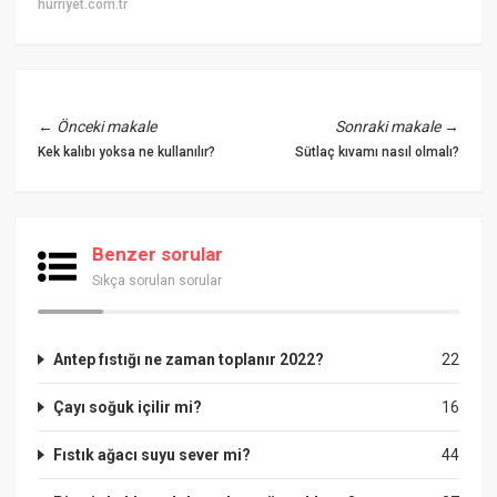
hurriyet.com.tr
←
Önceki makale
Sonraki makale
→
Kek kalıbı yoksa ne kullanılır?
Sütlaç kıvamı nasıl olmalı?
Benzer sorular
Sıkça sorulan sorular
Antep fıstığı ne zaman toplanır 2022?
22
Çayı soğuk içilir mi?
16
Fıstık ağacı suyu sever mi?
44