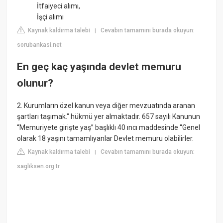
İtfaiyeci alımı,
İşçi alımı
Kaynak kaldırma talebi
Cevabın tamamını burada okuyun:
|
sorubankasi.net
En geç kaç yaşında devlet memuru
olunur?
2. Kurumların özel kanun veya diğer mevzuatında aranan
şartları taşımak." hükmü yer almaktadır. 657 sayılı Kanunun
“Memuriyete girişte yaş” başlıklı 40 ıncı maddesinde “Genel
olarak 18 yaşını tamamlıyanlar Devlet memuru olabilirler.
Kaynak kaldırma talebi
Cevabın tamamını burada okuyun:
|
sagliksen.org.tr