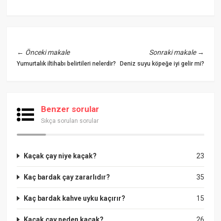
←
Önceki makale
Sonraki makale
→
Yumurtalık iltihabı belirtileri nelerdir?
Deniz suyu köpeğe iyi gelir mi?
Benzer sorular
Sıkça sorulan sorular
Kaçak çay niye kaçak?
23
Kaç bardak çay zararlıdır?
35
Kaç bardak kahve uyku kaçırır?
15
Kaçak çay neden kaçak?
26