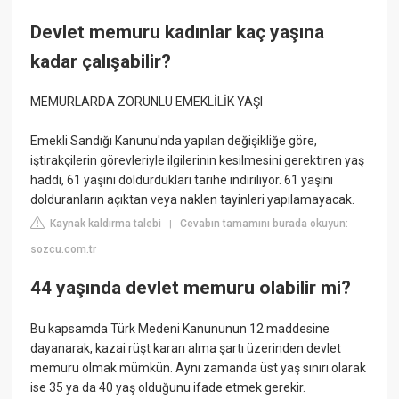
Devlet memuru kadınlar kaç yaşına
kadar çalışabilir?
MEMURLARDA ZORUNLU EMEKLİLİK YAŞI
Emekli Sandığı Kanunu'nda yapılan değişikliğe göre,
iştirakçilerin görevleriyle ilgilerinin kesilmesini gerektiren yaş
haddi, 61 yaşını doldurdukları tarihe indiriliyor. 61 yaşını
dolduranların açıktan veya naklen tayinleri yapılamayacak.
Kaynak kaldırma talebi
Cevabın tamamını burada okuyun:
|
sozcu.com.tr
44 yaşında devlet memuru olabilir mi?
Bu kapsamda Türk Medeni Kanununun 12 maddesine
dayanarak, kazai rüşt kararı alma şartı üzerinden devlet
memuru olmak mümkün. Aynı zamanda üst yaş sınırı olarak
ise 35 ya da 40 yaş olduğunu ifade etmek gerekir.