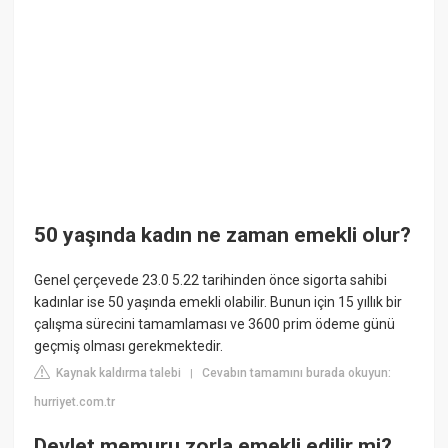
50 yaşında kadın ne zaman emekli olur?
Genel çerçevede 23.0 5.22 tarihinden önce sigorta sahibi
kadınlar ise 50 yaşında emekli olabilir. Bunun için 15 yıllık bir
çalışma sürecini tamamlaması ve 3600 prim ödeme günü
geçmiş olması gerekmektedir.
Kaynak kaldırma talebi
Cevabın tamamını burada okuyun:
|
hurriyet.com.tr
Devlet memuru zorla emekli edilir mi?