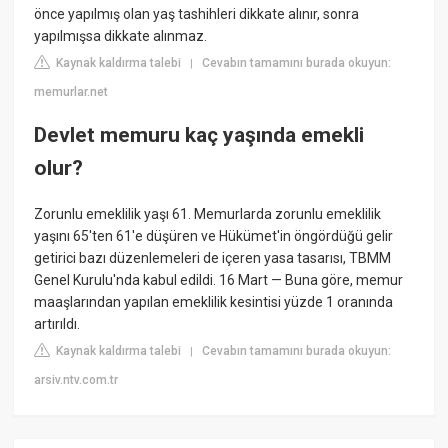
önce yapılmış olan yaş tashihleri dikkate alınır, sonra
yapılmışsa dikkate alınmaz.
Kaynak kaldırma talebi
Cevabın tamamını burada okuyun:
|
memurlar.net
Devlet memuru kaç yaşında emekli
olur?
Zorunlu emeklilik yaşı 61. Memurlarda zorunlu emeklilik
yaşını 65'ten 61'e düşüren ve Hükümet'in öngördüğü gelir
getirici bazı düzenlemeleri de içeren yasa tasarısı, TBMM
Genel Kurulu'nda kabul edildi. 16 Mart — Buna göre, memur
maaşlarından yapılan emeklilik kesintisi yüzde 1 oranında
artırıldı.
Kaynak kaldırma talebi
Cevabın tamamını burada okuyun:
|
arsiv.ntv.com.tr