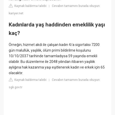
Kaynak kaldırma talebi
Cevabın tamamını burada okuyun:
|
kariyer.net
Kadınlarda yaş haddinden emeklilik yaşı
kaç?
Örneğin; hizmet akdi ile çalışan kadın 4/a sigortalısı 7200
gün malullük, yaşlılık, ölüm primi bildirilme koşulunu
10/10/2037 tarihinde tamamladıysa 59 yaşında emekli
olabilir. Bu düzenleme ile 2048 yılından itibaren yaşlılık
aylığına hak kazanma yaşı eşitlenerek kadın ve erkek için 65
olacaktır.
Kaynak kaldırma talebi
Cevabın tamamını burada okuyun:
|
sgk.gov.tr