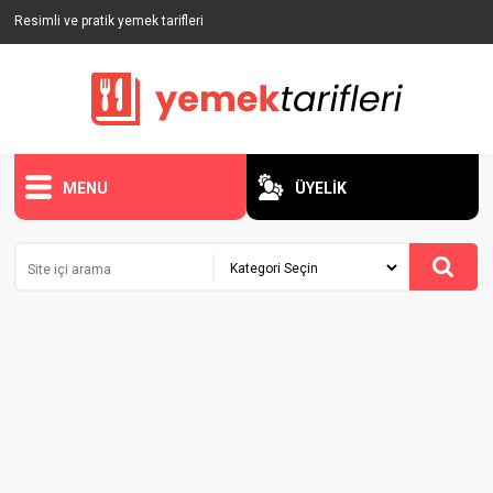
Resimli ve pratik yemek tarifleri
MENU
ÜYELİK