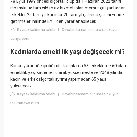
- 8 Eylül 1999 öncesi sigortalı olup da 1 Haziran 2022 tarihi
itibarıyla üç tam yıldan az hizmeti olan memur çalışanlardan
erkekler 25 tam yıl, kadınlar 20 tam yıl çalışma şartını yerine
getirmeleri halinde EYT'den yararlanabilecek.
Kaynak kaldırma talebi
Cevabın tamamını burada okuyun:
|
dunya.com
Kadınlarda emeklilik yaşı değişecek mi?
Kanun yürürlüğe girdiğinde kadınlarda 58, erkeklerde 60 olan
emeklilik yaşı kademeli olarak yükselmekte ve 2048 yılında
kadın ve erkek sigortalı ayrımı yapılmadan 65 yaşa
yükselecek.
Kaynak kaldırma talebi
Cevabın tamamını burada okuyun:
|
tr.euronews.com