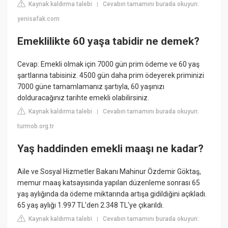
Kaynak kaldırma talebi
Cevabın tamamını burada okuyun:
|
yenisafak.com
Emeklilikte 60 yaşa tabidir ne demek?
Cevap: Emekli olmak için 7000 gün prim ödeme ve 60 yaş
şartlarına tabisiniz. 4500 gün daha prim ödeyerek priminizi
7000 güne tamamlamanız şartıyla, 60 yaşınızı
dolduracağınız tarihte emekli olabilirsiniz.
Kaynak kaldırma talebi
Cevabın tamamını burada okuyun:
|
turmob.org.tr
Yaş haddinden emekli maaşı ne kadar?
Aile ve Sosyal Hizmetler Bakanı Mahinur Özdemir Göktaş,
memur maaş katsayısında yapılan düzenleme sonrası 65
yaş aylığında da ödeme miktarında artışa gidildiğini açıkladı.
65 yaş aylığı 1.997 TL'den 2.348 TL'ye çıkarıldı.
Kaynak kaldırma talebi
Cevabın tamamını burada okuyun:
|