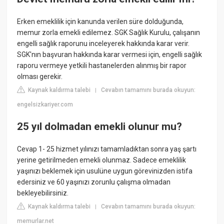
Erken emeklilik için kanunda verilen süre dolduğunda,
memur zorla emekli edilemez. SGK Sağlık Kurulu, çalışanın
engelli sağlık raporunu inceleyerek hakkında karar verir.
SGK'nın başvuran hakkında karar vermesi için, engelli sağlık
raporu vermeye yetkili hastanelerden alınmış bir rapor
olması gerekir.
Kaynak kaldırma talebi
Cevabın tamamını burada okuyun:
|
engelsizkariyer.com
25 yıl dolmadan emekli olunur mu?
Cevap 1- 25 hizmet yılınızı tamamladıktan sonra yaş şartı
yerine getirilmeden emekli olunmaz. Sadece emeklilik
yaşınızı beklemek için usulüne uygun görevinizden istifa
edersiniz ve 60 yaşınızı zorunlu çalışma olmadan
bekleyebilirsiniz.
Kaynak kaldırma talebi
Cevabın tamamını burada okuyun:
|
memurlar.net