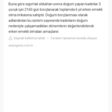
Buna göre sigortalı olduktan sonra doğum yapan kadınlar 3
çocuk için 2160 gün borçlanarak toplamda 6 yıl erken emekli
olma imkanına sahiptir. Doğum borçlanması olarak
adlandırılan bu sistem sayesinde kadınların doğum
nedeniyle çalışamadıkları dönemlerin değerlendirilerek
erken emekli olmaları amaçlanır.
Kaynak kaldırma talebi
Cevabın tamamını burada okuyun:
|
axasigorta.com.tr