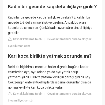
Kadın bir gecede kaç defa ilişkiye girilir?
Kadınlar bir gecede kaç defa ilişkiye girebilir? Erkekler bir
gecede 2-3 defa cinsel ilişkiye girebilir. Ancak bu oran
kadınlarda sınırsızdır. Çünkü kadın uzun süre cinsel ilişkiye
girebilir.
Kaynak kaldırma talebi
Cevabın tamamını burada okuyun:
|
ayseduman.com
Karı koca birlikte yatmak zorunda mı?
Belki de hiçbirimiz mecburi haller dışında bugüne kadar
eşimizden ayrı, ayrı odada ya da ayrı yatak serip
yatmamışızdır. Birlikte yatmak evliliğin gereği gibi bir şey.
Çok zengin entelektüel kişilerde istisnai durumlar olsa da
normal evlilikte karı koca birlikte yatar.
Kaynak kaldırma talebi
Cevabın tamamını burada okuyun:
|
blog.milliyet.com.tr