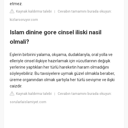
etmez.
Kaynak kaldırma talebi
Cevabın tamamını burada okuyun:
|
kizlarsoruyor.com
Islam dinine gore cinsel iliski nasil
olmali?
Eşlerin birbirini yalama, okşama, dudaklarıyla, oral yolla ve
elleriyle cinsel ilişkiye hazırlamak için vücutlarının değişik
yerlerine yaptıkları her türlü hareketin haram olmadığını
söyleyebiliriz. Bu tavsiyelere uymak güzel olmakla beraber,
üreme organından olmak şartıyla her türlü sevişme ve ilişki
caizdir.
Kaynak kaldırma talebi
Cevabın tamamını burada okuyun:
|
sorularlaislamiyet.com