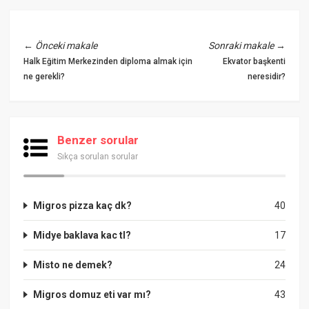
←
Önceki makale
Sonraki makale
→
Halk Eğitim Merkezinden diploma almak için
Ekvator başkenti
ne gerekli?
neresidir?
Benzer sorular
Sıkça sorulan sorular
Migros pizza kaç dk?
40
Midye baklava kac tl?
17
Misto ne demek?
24
Migros domuz eti var mı?
43