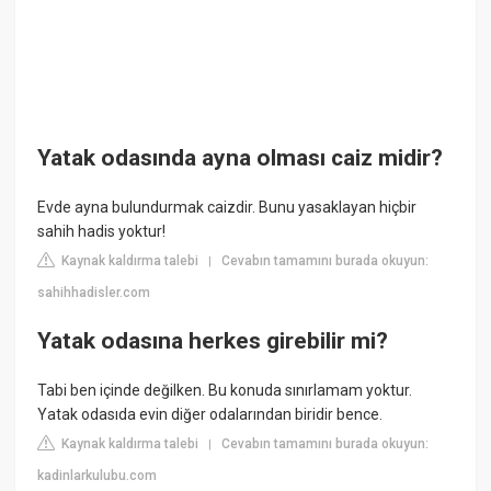
Yatak odasında ayna olması caiz midir?
Evde ayna bulundurmak caizdir. Bunu yasaklayan hiçbir
sahih hadis yoktur!
Kaynak kaldırma talebi
Cevabın tamamını burada okuyun:
|
sahihhadisler.com
Yatak odasına herkes girebilir mi?
Tabi ben içinde değilken. Bu konuda sınırlamam yoktur.
Yatak odasıda evin diğer odalarından biridir bence.
Kaynak kaldırma talebi
Cevabın tamamını burada okuyun:
|
kadinlarkulubu.com