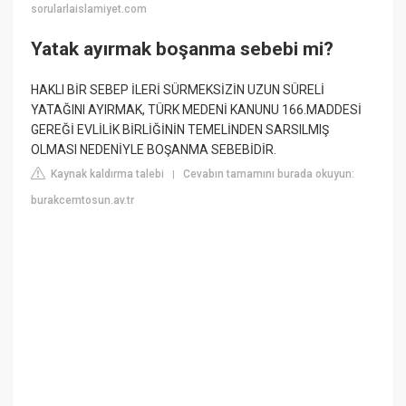
sorularlaislamiyet.com
Yatak ayırmak boşanma sebebi mi?
HAKLI BİR SEBEP İLERİ SÜRMEKSİZİN UZUN SÜRELİ
YATAĞINI AYIRMAK, TÜRK MEDENİ KANUNU 166.MADDESİ
GEREĞİ EVLİLİK BİRLİĞİNİN TEMELİNDEN SARSILMIŞ
OLMASI NEDENİYLE BOŞANMA SEBEBİDİR.
Kaynak kaldırma talebi
Cevabın tamamını burada okuyun:
|
burakcemtosun.av.tr