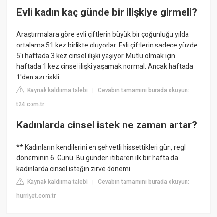
Evli kadın kaç günde bir ilişkiye girmeli?
Araştırmalara göre evli çiftlerin büyük bir çoğunluğu yılda
ortalama 51 kez birlikte oluyorlar. Evli çiftlerin sadece yüzde
5'i haftada 3 kez cinsel ilişki yaşıyor. Mutlu olmak için
haftada 1 kez cinsel ilişki yaşamak normal. Ancak haftada
1'den azı riskli.
Kaynak kaldırma talebi
Cevabın tamamını burada okuyun:
|
t24.com.tr
Kadınlarda cinsel istek ne zaman artar?
** Kadınların kendilerini en şehvetli hissettikleri gün, regl
döneminin 6. Günü. Bu günden itibaren ilk bir hafta da
kadınlarda cinsel isteğin zirve dönemi.
Kaynak kaldırma talebi
Cevabın tamamını burada okuyun:
|
hurriyet.com.tr