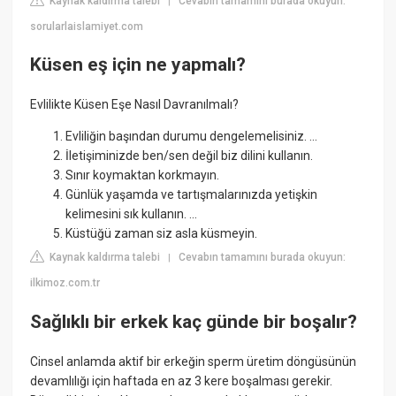
Kaynak kaldırma talebi
Cevabın tamamını burada okuyun:
|
sorularlaislamiyet.com
Küsen eş için ne yapmalı?
Evlilikte Küsen Eşe Nasıl Davranılmalı?
Evliliğin başından durumu dengelemelisiniz. ...
İletişiminizde ben/sen değil biz dilini kullanın.
Sınır koymaktan korkmayın.
Günlük yaşamda ve tartışmalarınızda yetişkin
kelimesini sık kullanın. ...
Küstüğü zaman siz asla küsmeyin.
Kaynak kaldırma talebi
Cevabın tamamını burada okuyun:
|
ilkimoz.com.tr
Sağlıklı bir erkek kaç günde bir boşalır?
Cinsel anlamda aktif bir erkeğin sperm üretim döngüsünün
devamlılığı için haftada en az 3 kere boşalması gerekir.