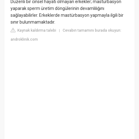
Düzenli bir cinsel hayatı olmayan erkekler; mastürbasyon
yaparak sperm üretim döngülerinin devamlılığını
sağlayabilirler. Erkeklerde mastürbasyon yapmayla ilgili bir
sınır bulunmamaktadır.
Kaynak kaldırma talebi
Cevabın tamamını burada okuyun:
|
androklinik.com