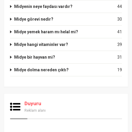
Midyenin neye faydası vardır?
44
Midye görevi nedir?
30
Midye yemek haram mı helal mi?
41
Midye hangi vitaminler var?
39
Midye bir hayvan mi?
31
Midye dolma nereden çıktı?
19
Duyuru
Reklam alanı