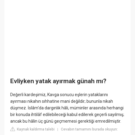
Evliyken yatak ayırmak günah mı?
Değerli kardeşimiz, Kavga sonucu eşlerin yataklarını
ayırması nikahın sıhhatine mani değildir; bununla nikah
düşmez. İslâm'da dargınlık hâli, müminler arasında herhangi
bir konuda ihtilâf edilebileceği kabul edilerek geçerli sayılmış;
ancak bu hâlin üç günü geçmemesi gerektiği emredilmiştir.
Kaynak kaldırma talebi
Cevabın tamamını burada okuyun:
|