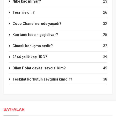
Nike kaç milyar?
23
Tesri ne din?
26
Coco Chanel nerede yaşadı?
32
Kaç tane tesbih çeşidi var?
25
Cinaslı konuşma nedir?
32
2344 çelik kaç HRC?
39
Dilan Polat davası savcısı kim?
45
Teskilat korkutun sevgilisi kimdir?
38
SAYFALAR