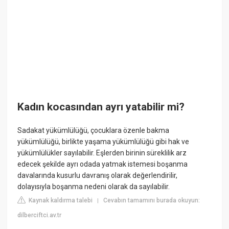
Kadın kocasından ayrı yatabilir mi?
Sadakat yükümlülüğü, çocuklara özenle bakma
yükümlülüğü, birlikte yaşama yükümlülüğü gibi hak ve
yükümlülükler sayılabilir. Eşlerden birinin süreklilik arz
edecek şekilde ayrı odada yatmak istemesi boşanma
davalarında kusurlu davranış olarak değerlendirilir,
dolayısıyla boşanma nedeni olarak da sayılabilir.
Kaynak kaldırma talebi
Cevabın tamamını burada okuyun:
|
dilberciftci.av.tr