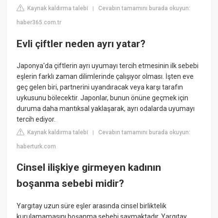
Kaynak kaldırma talebi
Cevabın tamamını burada okuyun:
|
haber365.com.tr
Evli çiftler neden ayrı yatar?
Japonya'da çiftlerin ayrı uyumayı tercih etmesinin ilk sebebi
eşlerin farklı zaman dilimlerinde çalışıyor olması. İşten eve
geç gelen biri, partnerini uyandıracak veya karşı tarafın
uykusunu bölecektir. Japonlar, bunun önüne geçmek için
duruma daha mantıksal yaklaşarak, ayrı odalarda uyumayı
tercih ediyor.
Kaynak kaldırma talebi
Cevabın tamamını burada okuyun:
|
haberturk.com
Cinsel ilişkiye girmeyen kadının
boşanma sebebi midir?
Yargıtay uzun süre eşler arasında cinsel birliktelik
kurulamamasını boşanma sebebi saymaktadır. Yargıtay