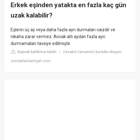
Erkek eşinden yatakta en fazla kaç gün
uzak kalabilir?
Eşlerin üç ay veya daha fazla ayrı durmaları caizdir ve
nikaha zarar vermez. Ancak altı aydan fazla ayrı
durmamaları tavsiye edilmiştir.
Kaynak kaldırma talebi
Cevabın tamamını burada okuyun:
|
sorularlaislamiyet.com