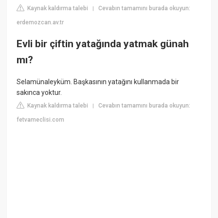
Kaynak kaldırma talebi
Cevabın tamamını burada okuyun:
|
erdemozcan.av.tr
Evli bir çiftin yatağında yatmak günah
mı?
Selamünaleyküm. Başkasının yatağını kullanmada bir
sakınca yoktur.
Kaynak kaldırma talebi
Cevabın tamamını burada okuyun:
|
fetvameclisi.com