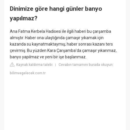
Dinimize göre hangi günler banyo
yapılmaz?
Ana Fatma Kerbela Hadisesi ile ilgili haberi bu çarşamba
almıştır. Haber ona ulaştığında çamaşır yıkamak için
kazanda su kaynatmaktaymış; haber sonrası kazanı ters
çevirmiş. Bu yüzden Kara Çarşamba'da çamaşır yıkanmaz,
banyo yapılmaz ve yeni bir işe başlanmaz.
Kaynak kaldırma talebi
Cevabın tamamını burada okuyun:
|
bilimvegelecek.com.tr