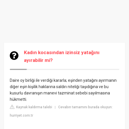
Kadın kocasından izinsiz yatağını
ayırabilir mi?
Daire oy birliği ile verdiği kararla; eşinden yatağını ayırmanın
diğer eşin kişilik haklarına saldırı niteliği taşıdığına ve bu
kusurlu davranışın manevi tazminat sebebi sayılmasına
hükmetti.
Kaynak kaldırma talebi
Cevabın tamamını burada okuyun:
|
hurriyet.com.tr