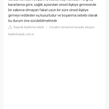
kararlarına göre; sağlık açısından cinsel ilişkiye girmesinde
bir sakınca olmayan fakat uzun bir süre cinsel ilişkiye
girmeyi reddeden eş kusurludur ve boşanma sebebi olarak
bu durum öne sürülebilmektedir.
Kaynak kaldırma talebi
Cevabın tamamını burada okuyun:
|
kadimhukuk.com.tr