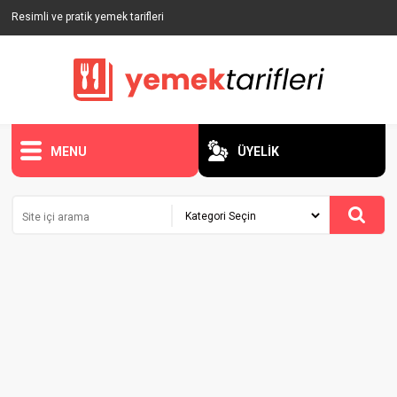
Resimli ve pratik yemek tarifleri
MENU
ÜYELİK