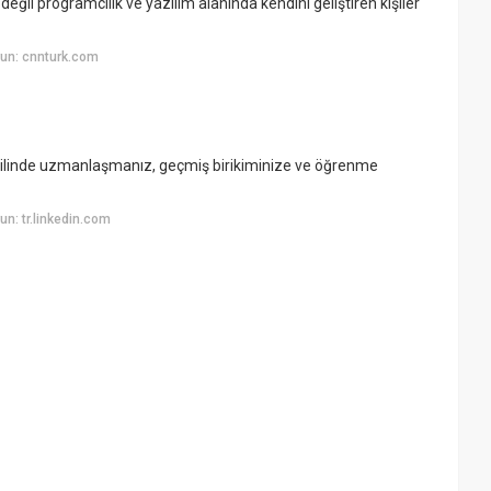
değil programcılık ve yazılım alanında kendini geliştiren kişiler
un: cnnturk.com
dilinde uzmanlaşmanız, geçmiş birikiminize ve öğrenme
n: tr.linkedin.com