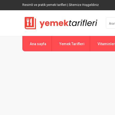
Resimli ve pratik yemek tarifleri | Sitemize Hoşgeldiniz
Ana sayfa
Yemek Tarifleri
Vitaminler