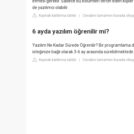
etmesi gerekir. Sadece bu bölümleri tercih eden kişiler 
de yazılımcı olabilir.
Kaynak kaldırma talebi
Cevabın tamamını burada okuy
|
6 ayda yazılım öğrenilir mi?
Yazılım Ne Kadar Sürede Öğrenilir? Bir programlama 
isteğinize bağlı olarak 3-6 ay arasında sürebilmektedir.
Kaynak kaldırma talebi
Cevabın tamamını burada okuyu
|