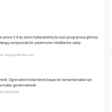
te yerine 3-4 ay süren hızlandırılmış bir kurs programına gitmeyi
şlangıç seviyesinde bir yazılımcının niteliklerine sahip
n: blog.itucekirdek.com
erilir. Öğrencilerin bölümlerini başarı ile tamamlamaları için
durmaları gerekmektedir.
n: kariyer.net