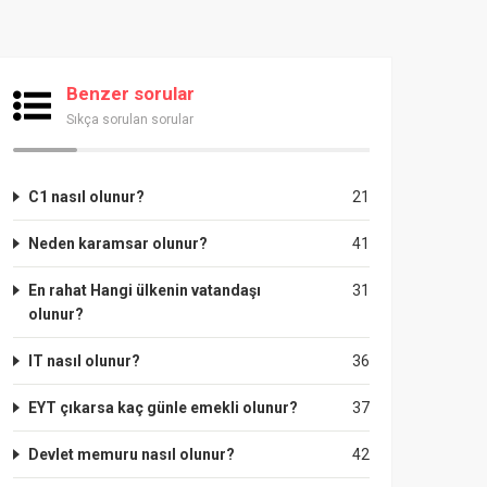
Benzer sorular
Sıkça sorulan sorular
C1 nasıl olunur?
21
Neden karamsar olunur?
41
En rahat Hangi ülkenin vatandaşı
31
olunur?
IT nasıl olunur?
36
EYT çıkarsa kaç günle emekli olunur?
37
Devlet memuru nasıl olunur?
42