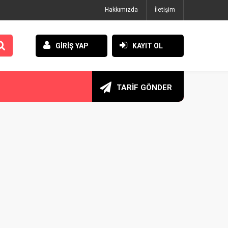
Hakkımızda
İletişim
GİRİŞ YAP
KAYIT OL
TARİF GÖNDER