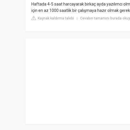
Haftada 4-5 saat harcayarak birkaç ayda yazılımcı olmay
için en az 1000 saatlik bir çalışmaya hazır olmak gerek
Kaynak kaldırma talebi
Cevabın tamamını burada okuyu
|