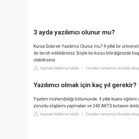
3 ayda yazılımcı olunur mu?
Kursa Giderek Yazılımcı Olunur mu? 4 yıllık bir üniversi
de tercih edebilirsiniz. Böyle bir kursu bitirdiğinizde ba
olabilirsiniz.
Kaynak kaldırma talebi
Cevabın tamamını burada okuyu
|
Yazılımcı olmak için kaç yıl gerekir?
Yazılım mühendisliği bölümünde, 4 yıllık lisans eğitimi v
zorunlu stajlarını yapmaları ve 240 AKTS kotasını dol
Kaynak kaldırma talebi
Cevabın tamamını burada okuyu
|