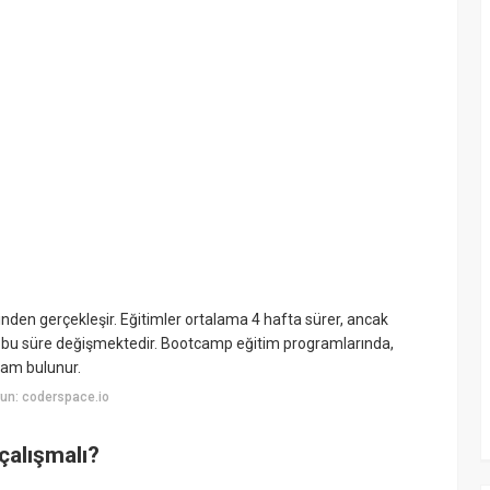
inden gerçekleşir. Eğitimler ortalama 4 hafta sürer, ancak
ak bu süre değişmektedir. Bootcamp eğitim programlarında,
gram bulunur.
un: coderspace.io
çalışmalı?