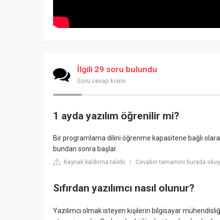
İlgili 29 soru bulundu
Soru cevap kısmı
1 ayda yazılım öğrenilir mi?
Bir programlama dilini öğrenme kapasitene bağlı olarak 
bundan sonra başlar.
Kaynak kaldırma talebi
Cevabın tamamını burada okuy
|
Sıfırdan yazılımcı nasıl olunur?
Yazılımcı olmak isteyen kişilerin bilgisayar mühendisliğ