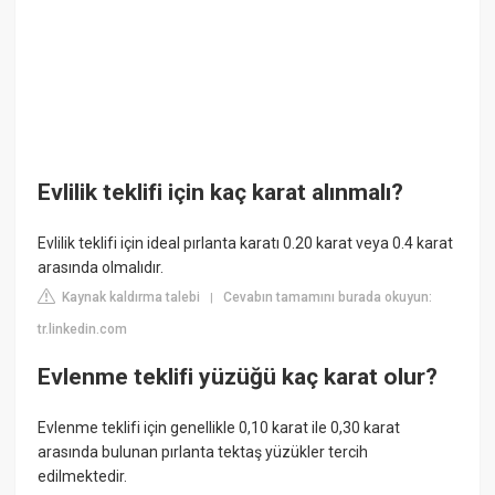
Evlilik teklifi için kaç karat alınmalı?
Evlilik teklifi için ideal pırlanta karatı 0.20 karat veya 0.4 karat
arasında olmalıdır.
Kaynak kaldırma talebi
Cevabın tamamını burada okuyun:
|
tr.linkedin.com
Evlenme teklifi yüzüğü kaç karat olur?
Evlenme teklifi için genellikle 0,10 karat ile 0,30 karat
arasında bulunan pırlanta tektaş yüzükler tercih
edilmektedir.