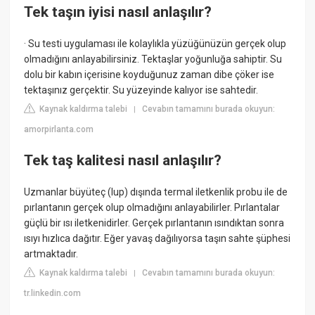
Tek taşın iyisi nasıl anlaşılır?
· Su testi uygulaması ile kolaylıkla yüzüğünüzün gerçek olup
olmadığını anlayabilirsiniz. Tektaşlar yoğunluğa sahiptir. Su
dolu bir kabın içerisine koyduğunuz zaman dibe çöker ise
tektaşınız gerçektir. Su yüzeyinde kalıyor ise sahtedir.
Kaynak kaldırma talebi
Cevabın tamamını burada okuyun:
|
amorpirlanta.com
Tek taş kalitesi nasıl anlaşılır?
Uzmanlar büyüteç (lup) dışında termal iletkenlik probu ile de
pırlantanın gerçek olup olmadığını anlayabilirler. Pırlantalar
güçlü bir ısı iletkenidirler. Gerçek pırlantanın ısındıktan sonra
ısıyı hızlıca dağıtır. Eğer yavaş dağılıyorsa taşın sahte şüphesi
artmaktadır.
Kaynak kaldırma talebi
Cevabın tamamını burada okuyun:
|
tr.linkedin.com