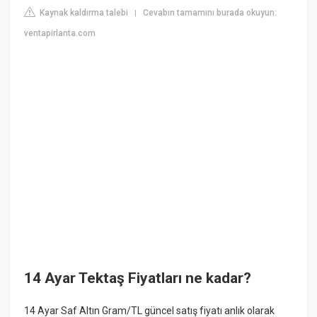
Kaynak kaldırma talebi
Cevabın tamamını burada okuyun:
|
ventapirlanta.com
14 Ayar Tektaş Fiyatları ne kadar?
14 Ayar Saf Altın Gram/TL güncel satış fiyatı anlık olarak