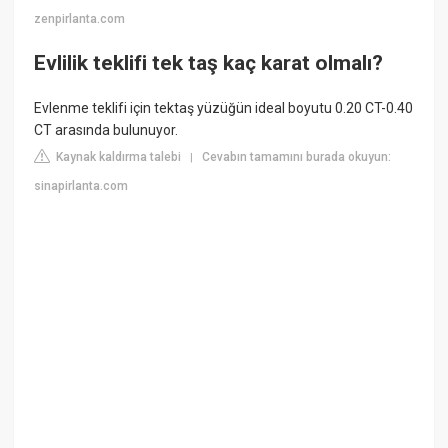
zenpirlanta.com
Evlilik teklifi tek taş kaç karat olmalı?
Evlenme teklifi için tektaş yüzüğün ideal boyutu 0.20 CT-0.40
CT arasında bulunuyor.
Kaynak kaldırma talebi
Cevabın tamamını burada okuyun:
|
sinapirlanta.com