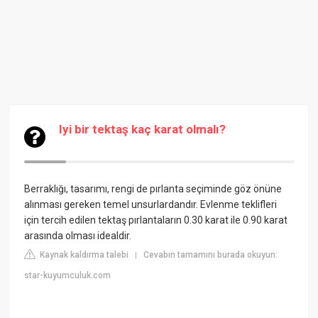
Iyi bir tektaş kaç karat olmalı?
Berraklığı, tasarımı, rengi de pırlanta seçiminde göz önüne
alınması gereken temel unsurlardandır. Evlenme teklifleri
için tercih edilen tektaş pırlantaların 0.30 karat ile 0.90 karat
arasında olması idealdir.
Kaynak kaldırma talebi
Cevabın tamamını burada okuyun:
|
star-kuyumculuk.com