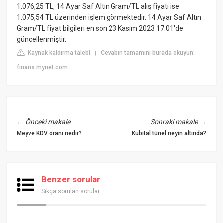
1.076,25 TL, 14 Ayar Saf Altın Gram/TL alış fiyatı ise
1.075,54 TL üzerinden işlem görmektedir. 14 Ayar Saf Altın
Gram/TL fiyat bilgileri en son 23 Kasım 2023 17:01'de
güncellenmiştir.
Kaynak kaldırma talebi
Cevabın tamamını burada okuyun:
|
finans.mynet.com
←
Önceki makale
Sonraki makale
→
Meyve KDV oranı nedir?
Kubital tünel neyin altında?
Benzer sorular
Sıkça sorulan sorular