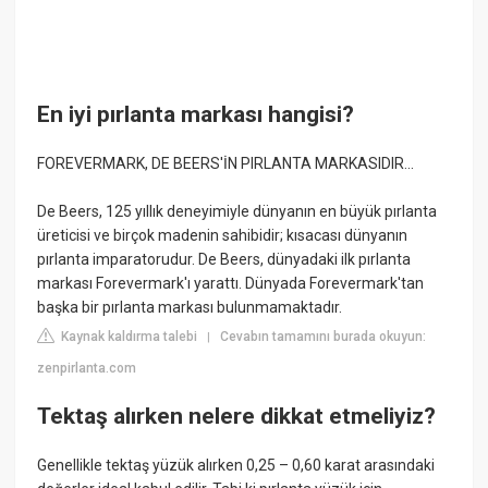
En iyi pırlanta markası hangisi?
FOREVERMARK, DE BEERS'İN PIRLANTA MARKASIDIR...
De Beers, 125 yıllık deneyimiyle dünyanın en büyük pırlanta
üreticisi ve birçok madenin sahibidir; kısacası dünyanın
pırlanta imparatorudur. De Beers, dünyadaki ilk pırlanta
markası Forevermark'ı yarattı. Dünyada Forevermark'tan
başka bir pırlanta markası bulunmamaktadır.
Kaynak kaldırma talebi
Cevabın tamamını burada okuyun:
|
zenpirlanta.com
Tektaş alırken nelere dikkat etmeliyiz?
Genellikle tektaş yüzük alırken 0,25 – 0,60 karat arasındaki