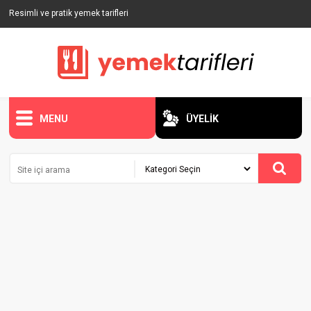
Resimli ve pratik yemek tarifleri
MENU
ÜYELİK