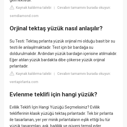
gelmektedir.
Kaynak kaldırma talebi
Cevabın tamamını burada okuyun:
|
semdiamond.com
Orjinal tektaş yüzük nasıl anlaşılır?
Su Testi: Tektaş pırlanta yüzük orijinal mi olduğu basit bir su
testi ile anlaşılmaktadır. Test için bir bardağa su
doldurulmalıdır. Ardından yüzük bardağın içerisine atılmalıdır.
Eğer atılan yüzük bardakta dibe çökerse yüzük orijinal
pırlantadır.
Kaynak kaldırma talebi
Cevabın tamamını burada okuyun:
|
ventapirlanta.com
Evlenme teklifi için hangi yüzük?
Evlilik Teklifi İçin Hangi Yüzüğü Seçmelisiniz? Evlilik
tekliflerinin klasik yüzüğü tektaş pırlantadır. Tek bir pırlanta
ile tasarlanan, yer yer minik pırlantaların eşlik ettiği bu tür
yüzük tasarımları; aşk, bağlılık ve güveni temsil eder.