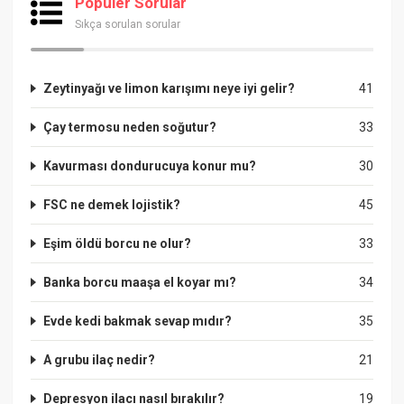
Popüler Sorular
Sıkça sorulan sorular
Zeytinyağı ve limon karışımı neye iyi gelir?
41
Çay termosu neden soğutur?
33
Kavurması dondurucuya konur mu?
30
FSC ne demek lojistik?
45
Eşim öldü borcu ne olur?
33
Banka borcu maaşa el koyar mı?
34
Evde kedi bakmak sevap mıdır?
35
A grubu ilaç nedir?
21
Depresyon ilacı nasıl bırakılır?
19