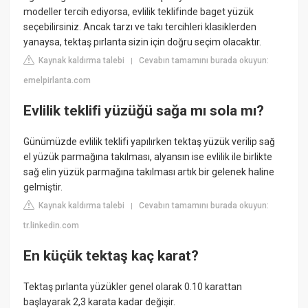
modeller tercih ediyorsa, evlilik teklifinde baget yüzük
seçebilirsiniz. Ancak tarzı ve takı tercihleri klasiklerden
yanaysa, tektaş pırlanta sizin için doğru seçim olacaktır.
Kaynak kaldırma talebi
Cevabın tamamını burada okuyun:
|
emelpirlanta.com
Evlilik teklifi yüzüğü sağa mı sola mı?
Günümüzde evlilik teklifi yapılırken tektaş yüzük verilip sağ
el yüzük parmağına takılması, alyansın ise evlilik ile birlikte
sağ elin yüzük parmağına takılması artık bir gelenek haline
gelmiştir.
Kaynak kaldırma talebi
Cevabın tamamını burada okuyun:
|
tr.linkedin.com
En küçük tektaş kaç karat?
Tektaş pırlanta yüzükler genel olarak 0.10 karattan
başlayarak 2,3 karata kadar değişir.