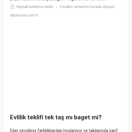
Kaynak kaldırma talebi
Cevabın tamamını burada okuyun:
|
ddiamond.com.tr
Evlilik teklifi tek taş mı baget mi?
Eğer sevgiliniz farklılıklardan hoşlanıyor ve takılarında zarif