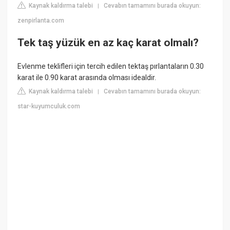
Kaynak kaldırma talebi
Cevabın tamamını burada okuyun:
|
zenpirlanta.com
Tek taş yüzük en az kaç karat olmalı?
Evlenme teklifleri için tercih edilen tektaş pırlantaların 0.30
karat ile 0.90 karat arasında olması idealdir.
Kaynak kaldırma talebi
Cevabın tamamını burada okuyun:
|
star-kuyumculuk.com