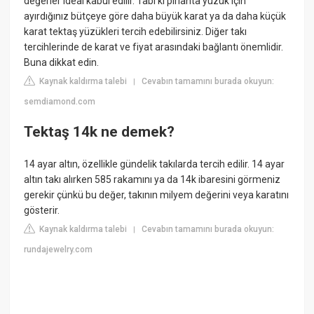
değerler ideal kabul edilir. Tabi ki pırlanta yüzük için
ayırdığınız bütçeye göre daha büyük karat ya da daha küçük
karat tektaş yüzükleri tercih edebilirsiniz. Diğer takı
tercihlerinde de karat ve fiyat arasındaki bağlantı önemlidir.
Buna dikkat edin.
Kaynak kaldırma talebi
Cevabın tamamını burada okuyun:
|
semdiamond.com
Tektaş 14k ne demek?
14 ayar altın, özellikle gündelik takılarda tercih edilir. 14 ayar
altın takı alırken 585 rakamını ya da 14k ibaresini görmeniz
gerekir çünkü bu değer, takının milyem değerini veya karatını
gösterir.
Kaynak kaldırma talebi
Cevabın tamamını burada okuyun:
|
rundajewelry.com