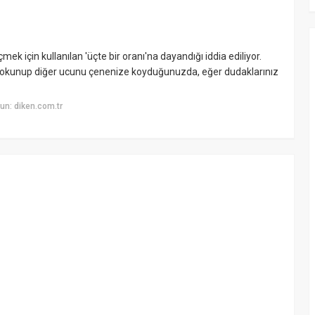
mek için kullanılan 'üçte bir oranı'na dayandığı iddia ediliyor.
 dokunup diğer ucunu çenenize koyduğunuzda, eğer dudaklarınız
un: diken.com.tr