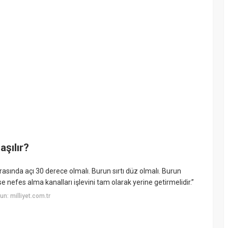
aşılır?
 arasında açı 30 derece olmalı. Burun sırtı düz olmalı. Burun
se nefes alma kanalları işlevini tam olarak yerine getirmelidir.”
n: milliyet.com.tr