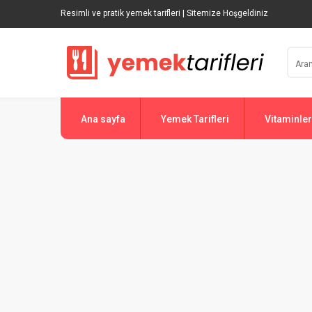
Resimli ve pratik yemek tarifleri | Sitemize Hoşgeldiniz
Ana sayfa
Yemek Tarifleri
Vitaminler