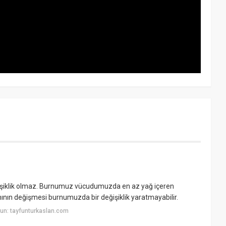
ğişiklik olmaz. Burnumuz vücudumuzda en az yağ içeren
nının değişmesi burnumuzda bir değişiklik yaratmayabilir.
un: tayfunturkaslan.com