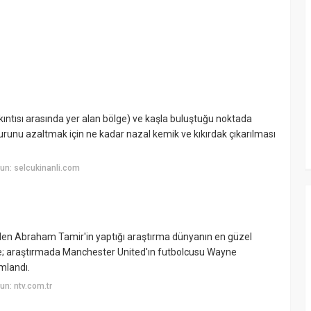
ıkıntısı arasında yer alan bölge) ve kaşla buluştuğu noktada
burunu azaltmak için ne kadar nazal kemik ve kıkırdak çıkarılması
un: selcukinanli.com
inden Abraham Tamir'in yaptığı araştırma dünyanın en güzel
göre; araştırmada Manchester United'ın futbolcusu Wayne
mlandı.
n: ntv.com.tr