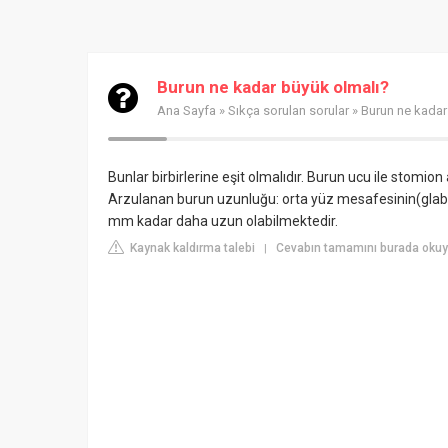
Burun ne kadar büyük olmalı?
Ana Sayfa
»
Sıkça sorulan sorular
» Burun ne kadar
Bunlar birbirlerine eşit olmalıdır. Burun ucu ile stomio
Arzulanan burun uzunluğu: orta yüz mesafesinin(glab
mm kadar daha uzun olabilmektedir.
Kaynak kaldırma talebi
Cevabın tamamını burada oku
|