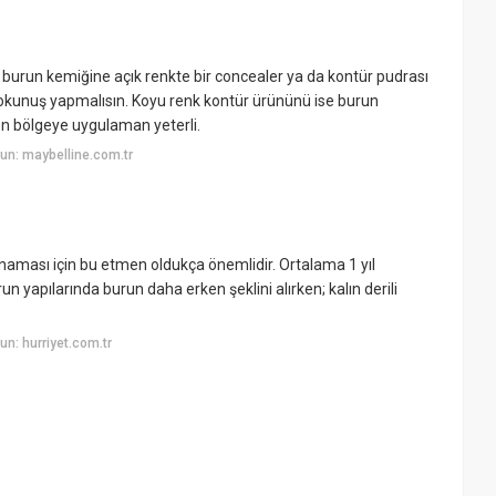
burun kemiğine açık renkte bir concealer ya da kontür pudrası
 dokunuş yapmalısın. Koyu renk kontür ürününü ise burun
n bölgeye uygulaman yeterli.
un: maybelline.com.tr
aması için bu etmen oldukça önemlidir. Ortalama 1 yıl
un yapılarında burun daha erken şeklini alırken; kalın derili
n: hurriyet.com.tr