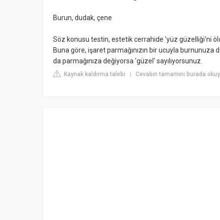
Burun, dudak, çene
Söz konusu testin, estetik cerrahide 'yüz güzelliği'ni ölç
Buna göre, işaret parmağınızın bir ucuyla burnunuza
da parmağınıza değiyorsa 'güzel' sayılıyorsunuz.
Kaynak kaldırma talebi
Cevabın tamamını burada okuy
|