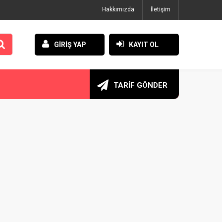
Hakkımızda
İletişim
GİRİŞ YAP
KAYIT OL
TARİF GÖNDER