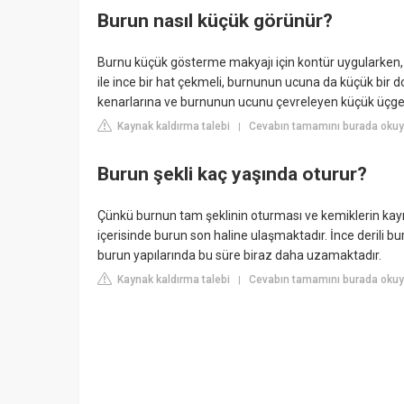
Burun nasıl küçük görünür?
Burnu küçük gösterme makyajı için kontür uygularken, 
ile ince bir hat çekmeli, burnunun ucuna da küçük bir
kenarlarına ve burnunun ucunu çevreleyen küçük üçge
Kaynak kaldırma talebi
Cevabın tamamını burada okuy
|
Burun şekli kaç yaşında oturur?
Çünkü burnun tam şeklinin oturması ve kemiklerin kayn
içerisinde burun son haline ulaşmaktadır. İnce derili bur
burun yapılarında bu süre biraz daha uzamaktadır.
Kaynak kaldırma talebi
Cevabın tamamını burada okuyu
|