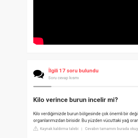
İlgili 17 soru bulundu
Soru cevap kısmı
Kilo verince burun incelir mi?
Kilo verdiğimizde burun bölgesinde çok önemli bir de
organlarımızdan birisidir. Bu yüzden vücuttaki yağ ora
Kaynak kaldırma talebi
Cevabın tamamını burada okuy
|