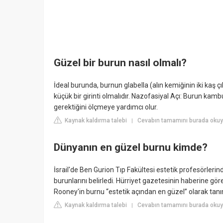
Güzel bir burun nasıl olmalı?
İdeal burunda, burnun glabella (alın kemiğinin iki kaş ç
küçük bir girinti olmalıdır. Nazofasiyal Açı: Burun kam
gerektiğini ölçmeye yardımcı olur.
Kaynak kaldırma talebi
Cevabın tamamını burada okuy
|
Dünyanın en güzel burnu kimde?
İsrail'de Ben Gurion Tıp Fakültesi estetik profesörler
burunlarını belirledi. Hürriyet gazetesinin haberine 
Rooney'in burnu “estetik açından en güzel” olarak tanı
Kaynak kaldırma talebi
Cevabın tamamını burada okuyu
|