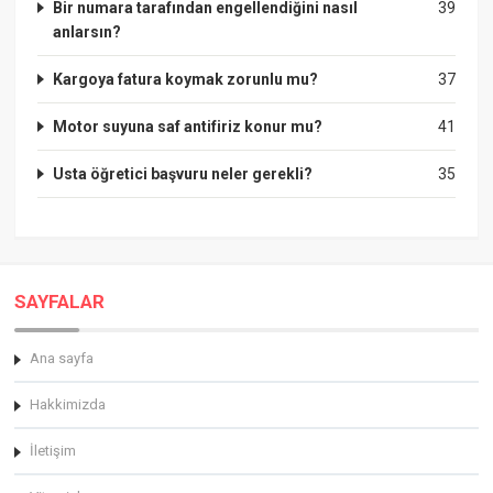
Bir numara tarafından engellendiğini nasıl
39
anlarsın?
Kargoya fatura koymak zorunlu mu?
37
Motor suyuna saf antifiriz konur mu?
41
Usta öğretici başvuru neler gerekli?
35
SAYFALAR
Ana sayfa
Hakkimizda
İletişim