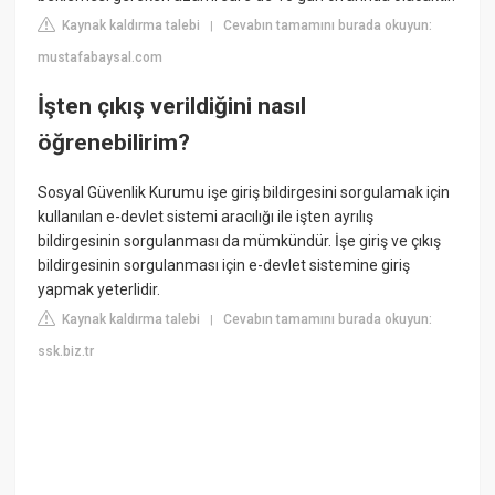
Kaynak kaldırma talebi
Cevabın tamamını burada okuyun:
|
mustafabaysal.com
İşten çıkış verildiğini nasıl
öğrenebilirim?
Sosyal Güvenlik Kurumu işe giriş bildirgesini sorgulamak için
kullanılan e-devlet sistemi aracılığı ile işten ayrılış
bildirgesinin sorgulanması da mümkündür. İşe giriş ve çıkış
bildirgesinin sorgulanması için e-devlet sistemine giriş
yapmak yeterlidir.
Kaynak kaldırma talebi
Cevabın tamamını burada okuyun:
|
ssk.biz.tr