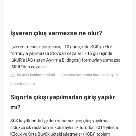
İşveren çıkış vermezse ne olur?
İşveren mesela işçi çıkışını; - 10 gün içinde SGK'ya Ek 5
formuyla yapmazsa SGK'dan ceza alır. - 15 gün içinde
İŞKUR'a İAB (İşten Ayrılma Bildirgesi) formuyla yapmazsa
İŞKUR'dan ceza alır.
Kaynak kaldırma talebi
Cevabın tamamını burada okuyun:
|
haberturk.com
Sigorta çıkışı yapılmadan giriş yapılır
mı?
SGK kayıtlarında İşçiden habersiz giriş çıkış yapılması
oldukça sık raslanan hukuka aykırılık türüdür. 2014 yılında
Küçük ve Orta Büyüklükteki İşletmeler (KOBİ) toplam