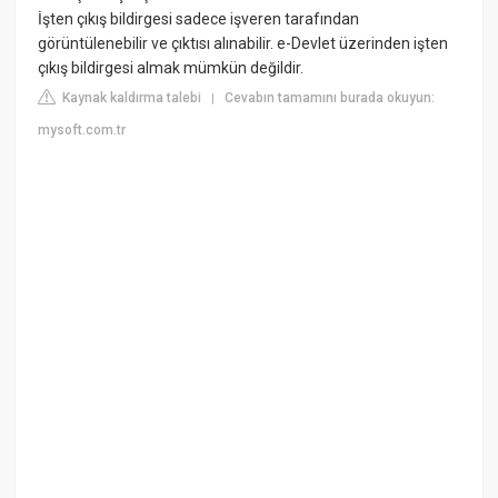
İşten çıkış bildirgesi sadece işveren tarafından
görüntülenebilir ve çıktısı alınabilir. e-Devlet üzerinden işten
çıkış bildirgesi almak mümkün değildir.
Kaynak kaldırma talebi
Cevabın tamamını burada okuyun:
|
mysoft.com.tr