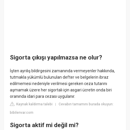
Sigorta çıkışı yapılmazsa ne olur?
İşten ayrılış bildirgesini zamanında vermeyenler hakkında,
tutmakla yükümlü bulunulan defter ve belgelerin ibraz
edilmemesi nedeniyle verilmesi gereken ceza tutarını
aşmamak üzere her sigortalı için asgari ücretin onda biri
oranında idari para cezası uygulanır.
Kaynak kaldırma talebi
Cevabın tamamını burada okuyun:
|
bibilenvar.com
Sigorta aktif mi değil mi?