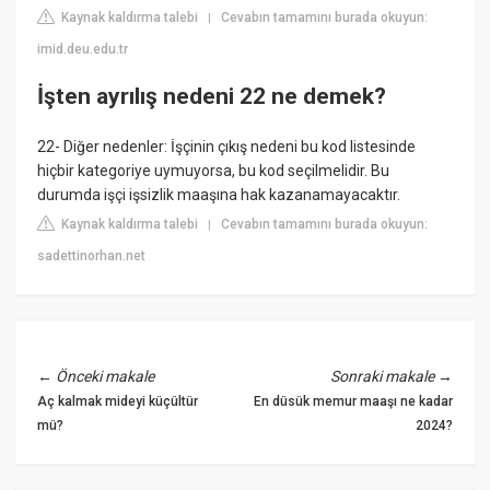
Kaynak kaldırma talebi
Cevabın tamamını burada okuyun:
|
imid.deu.edu.tr
İşten ayrılış nedeni 22 ne demek?
22- Diğer nedenler: İşçinin çıkış nedeni bu kod listesinde
hiçbir kategoriye uymuyorsa, bu kod seçilmelidir. Bu
durumda işçi işsizlik maaşına hak kazanamayacaktır.
Kaynak kaldırma talebi
Cevabın tamamını burada okuyun:
|
sadettinorhan.net
←
Önceki makale
Sonraki makale
→
Aç kalmak mideyi küçültür
En düsük memur maaşı ne kadar
mü?
2024?