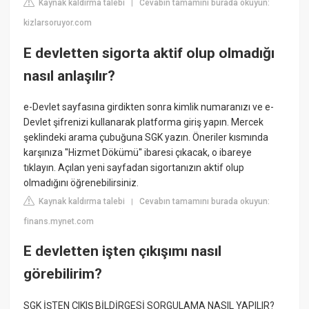
Kaynak kaldırma talebi
Cevabın tamamını burada okuyun:
|
kizlarsoruyor.com
E devletten sigorta aktif olup olmadığı
nasıl anlaşılır?
e-Devlet sayfasına girdikten sonra kimlik numaranızı ve e-
Devlet şifrenizi kullanarak platforma giriş yapın. Mercek
şeklindeki arama çubuğuna SGK yazın. Öneriler kısmında
karşınıza ''Hizmet Dökümü'' ibaresi çıkacak, o ibareye
tıklayın. Açılan yeni sayfadan sigortanızın aktif olup
olmadığını öğrenebilirsiniz.
Kaynak kaldırma talebi
Cevabın tamamını burada okuyun:
|
finans.mynet.com
E devletten işten çıkışımı nasıl
görebilirim?
SGK İŞTEN ÇIKIŞ BİLDİRGESİ SORGULAMA NASIL YAPILIR?