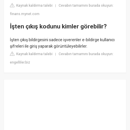
Kaynak kaldırma talebi
Cevabın tamamını burada okuyun:
|
finans.mynet.com
İşten çıkış kodunu kimler görebilir?
İşten çıkış bildirgesini sadece işverenler e-bildirge kullanıcı
şifreleri ile giriş yaparak görüntüleyebilirler.
Kaynak kaldırma talebi
Cevabın tamamını burada okuyun:
|
engelliler.biz