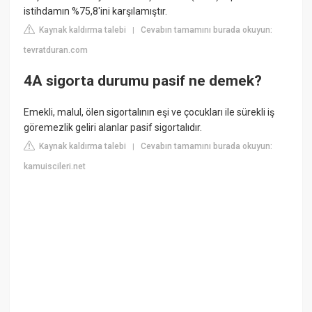
istihdamın %75,8'ini karşılamıştır.
Kaynak kaldırma talebi
Cevabın tamamını burada okuyun:
|
tevratduran.com
4A sigorta durumu pasif ne demek?
Emekli, malul, ölen sigortalının eşi ve çocukları ile sürekli iş
göremezlik geliri alanlar pasif sigortalıdır.
Kaynak kaldırma talebi
Cevabın tamamını burada okuyun:
|
kamuiscileri.net