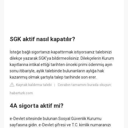
SGK aktif nasıl kapatılır?
İsteğe bağlı sigortanızı kapattırmak istiyorsanız talebinizi
dilekçe yazarak SGK'ya bildirmeolisiniz. Dilekçelerin Kurum
kayıtlarına intikal ettiği tarihten önceki primi ödenmiş ayın
sonu itibariyle, aylık talebinde bulunanların aylığa hak
kazanmış olmak şartıyla talep tarihinde son erer.
Kaynak kaldırma talebi
Cevabın tamamını burada okuyun:
|
haberturk.com
4A sigorta aktif mi?
e-Devlet sitesinde bulunan Sosyal Güvenlik Kurumu
sayfasına gidin. e-Devlet şifresi ve T.C. kimlik numaranızı