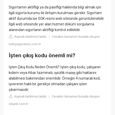
Sigortamın aktifliği ya da pasifliği hakkında bilgi almak için
ilgili sigorta kurumu ile iletişim kurulması gerekir. Sigortam
aktif durumda ise SGK resmi web sitesinde görüntülenebilir.
İlgili web sitesinde yer alan hizmet döküm sorgulama
alanından sigortanın aktifliği kontrol edilebilir.
Kaynak kaldırma talebi
Cevabın tamamını burada okuyun:
|
turkiyegazetesi.com.tr
İşten çıkış kodu önemli mi?
İşten Çıkış Kodu Neden Önemli? İşten çıkış kodu, çalışanın
kıdem veya ihbar tazminatı, işsizlik maaşı gibi haklarını
alabilmesi bakımından önemlidir. Örneğin 4 numaralı kod,
işverenin haklı bir gerekçe olmadan çalışanı işten
çıkarmasıdır.
Kaynak kaldırma talebi
Cevabın tamamını burada okuyun:
|
isbank.com.tr