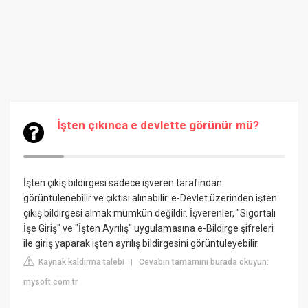
İşten çıkınca e devlette görünür mü?
İşten çıkış bildirgesi sadece işveren tarafından
görüntülenebilir ve çıktısı alınabilir. e-Devlet üzerinden işten
çıkış bildirgesi almak mümkün değildir. İşverenler, "Sigortalı
İşe Giriş" ve "İşten Ayrılış" uygulamasına e-Bildirge şifreleri
ile giriş yaparak işten ayrılış bildirgesini görüntüleyebilir.
Kaynak kaldırma talebi
Cevabın tamamını burada okuyun:
|
mysoft.com.tr