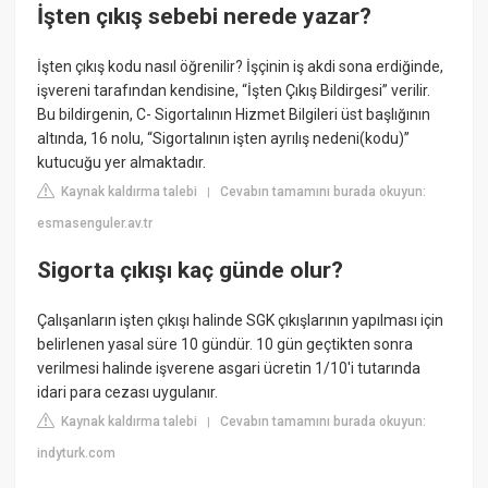
İşten çıkış sebebi nerede yazar?
İşten çıkış kodu nasıl öğrenilir? İşçinin iş akdi sona erdiğinde,
işvereni tarafından kendisine, “İşten Çıkış Bildirgesi” verilir.
Bu bildirgenin, C- Sigortalının Hizmet Bilgileri üst başlığının
altında, 16 nolu, “Sigortalının işten ayrılış nedeni(kodu)”
kutucuğu yer almaktadır.
Kaynak kaldırma talebi
Cevabın tamamını burada okuyun:
|
esmasenguler.av.tr
Sigorta çıkışı kaç günde olur?
Çalışanların işten çıkışı halinde SGK çıkışlarının yapılması için
belirlenen yasal süre 10 gündür. 10 gün geçtikten sonra
verilmesi halinde işverene asgari ücretin 1/10'i tutarında
idari para cezası uygulanır.
Kaynak kaldırma talebi
Cevabın tamamını burada okuyun:
|
indyturk.com