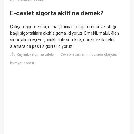
muhasebenews.com
E-devlet sigorta aktif ne demek?
Çalışan işçi, memur, esnaf, tüccar, çiftçi, muhtar ve isteğe
bağlı sigortalılara aktif sigortalı diyoruz. Emekli, malul, ölen
sigortalının eşi ve çocukları ile sürekli iş göremezlik geliri
alanlara da pasif sigortalı diyoruz.
Kaynak kaldırma talebi
Cevabın tamamını burada okuyun:
|
hurriyet.com.tr