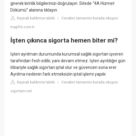
girerek kimlik bilgilerinizi doğrulayın. Sitede “4A Hizmet
Dökümü” alanına tıklayın.
Kaynak kaldırma talebi
Cevabın tamamını burada okuyun:
|
mapfre.com.tr
İşten çıkınca sigorta hemen biter mi?
İşten ayrılman durumunda kurumsal sağlık sigortan işveren
tarafından fesh edilir, yani devam etmez. İşten ayrıldığın gün
itibariyle sağlık sigortan iptal olur ve güvencen sona erer.
Ayrılma nedenin fark etmeksizin iptal işlemi yapılır.
Kaynak kaldırma talebi
Cevabın tamamını burada okuyun:
|
sigortam.net