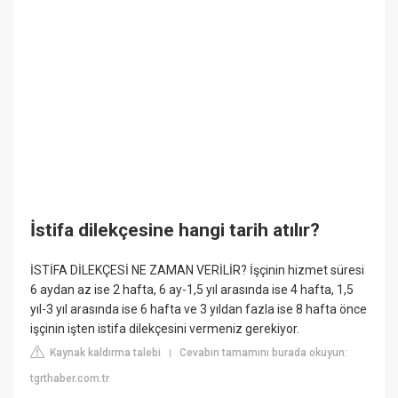
İstifa dilekçesine hangi tarih atılır?
İSTİFA DİLEKÇESİ NE ZAMAN VERİLİR? İşçinin hizmet süresi
6 aydan az ise 2 hafta, 6 ay-1,5 yıl arasında ise 4 hafta, 1,5
yıl-3 yıl arasında ise 6 hafta ve 3 yıldan fazla ise 8 hafta önce
işçinin işten istifa dilekçesini vermeniz gerekiyor.
Kaynak kaldırma talebi
Cevabın tamamını burada okuyun:
|
tgrthaber.com.tr