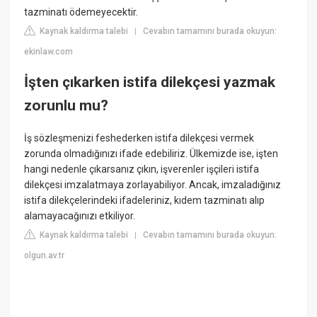
tazminatı ödemeyecektir.
Kaynak kaldırma talebi
Cevabın tamamını burada okuyun:
|
ekinlaw.com
İşten çıkarken istifa dilekçesi yazmak
zorunlu mu?
İş sözleşmenizi feshederken istifa dilekçesi vermek
zorunda olmadığınızı ifade edebiliriz. Ülkemizde ise, işten
hangi nedenle çıkarsanız çıkın, işverenler işçileri istifa
dilekçesi imzalatmaya zorlayabiliyor. Ancak, imzaladığınız
istifa dilekçelerindeki ifadeleriniz, kıdem tazminatı alıp
alamayacağınızı etkiliyor.
Kaynak kaldırma talebi
Cevabın tamamını burada okuyun:
|
olgun.av.tr