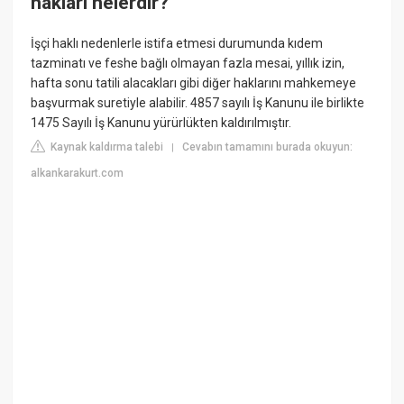
hakları nelerdir?
İşçi haklı nedenlerle istifa etmesi durumunda kıdem
tazminatı ve feshe bağlı olmayan fazla mesai, yıllık izin,
hafta sonu tatili alacakları gibi diğer haklarını mahkemeye
başvurmak suretiyle alabilir. 4857 sayılı İş Kanunu ile birlikte
1475 Sayılı İş Kanunu yürürlükten kaldırılmıştır.
Kaynak kaldırma talebi
Cevabın tamamını burada okuyun:
|
alkankarakurt.com