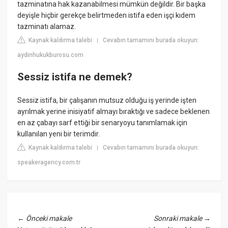
tazminatına hak kazanabilmesi mümkün değildir. Bir başka
deyişle hiçbir gerekçe belirtmeden istifa eden işçi kıdem
tazminatı alamaz.
Kaynak kaldırma talebi
Cevabın tamamını burada okuyun:
|
aydinhukukburosu.com
Sessiz istifa ne demek?
Sessiz istifa, bir çalışanın mutsuz olduğu iş yerinde işten
ayrılmak yerine inisiyatif almayı bıraktığı ve sadece beklenen
en az çabayı sarf ettiği bir senaryoyu tanımlamak için
kullanılan yeni bir terimdir.
Kaynak kaldırma talebi
Cevabın tamamını burada okuyun:
|
speakeragency.com.tr
←
Önceki makale
Sonraki makale
→