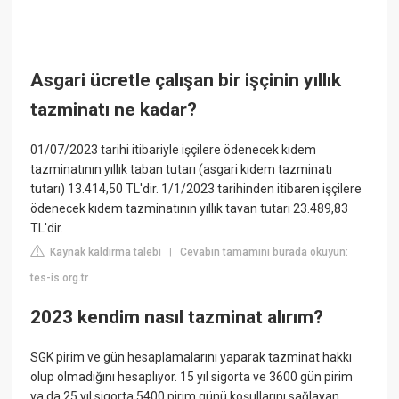
Asgari ücretle çalışan bir işçinin yıllık
tazminatı ne kadar?
01/07/2023 tarihi itibariyle işçilere ödenecek kıdem
tazminatının yıllık taban tutarı (asgari kıdem tazminatı
tutarı) 13.414,50 TL'dir. 1/1/2023 tarihinden itibaren işçilere
ödenecek kıdem tazminatının yıllık tavan tutarı 23.489,83
TL'dir.
Kaynak kaldırma talebi
Cevabın tamamını burada okuyun:
|
tes-is.org.tr
2023 kendim nasıl tazminat alırım?
SGK pirim ve gün hesaplamalarını yaparak tazminat hakkı
olup olmadığını hesaplıyor. 15 yıl sigorta ve 3600 gün pirim
ya da 25 yıl sigorta 5400 pirim günü koşullarını sağlayan