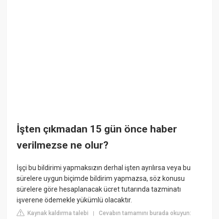
İşten çıkmadan 15 gün önce haber
verilmezse ne olur?
İşçi bu bildirimi yapmaksızın derhal işten ayrılırsa veya bu
sürelere uygun biçimde bildirim yapmazsa, söz konusu
sürelere göre hesaplanacak ücret tutarında tazminatı
işverene ödemekle yükümlü olacaktır.
Kaynak kaldırma talebi
Cevabın tamamını burada okuyun:
|