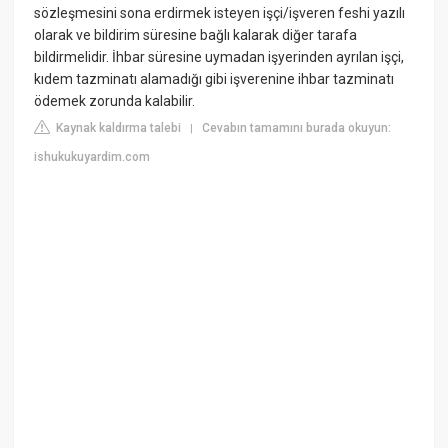
sözleşmesini sona erdirmek isteyen işçi/işveren feshi yazılı
olarak ve bildirim süresine bağlı kalarak diğer tarafa
bildirmelidir. İhbar süresine uymadan işyerinden ayrılan işçi,
kıdem tazminatı alamadığı gibi işverenine ihbar tazminatı
ödemek zorunda kalabilir.
Kaynak kaldırma talebi
Cevabın tamamını burada okuyun:
|
ishukukuyardim.com