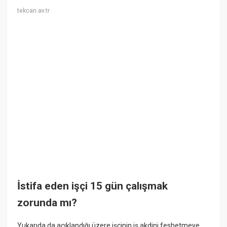
tekcan.av.tr
İstifa eden işçi 15 gün çalışmak
zorunda mı?
Yukarıda da açıklandığı üzere işçinin iş akdini feshetmeye