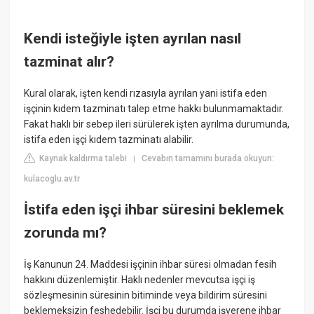
Kendi isteğiyle işten ayrılan nasıl
tazminat alır?
Kural olarak, işten kendi rızasıyla ayrılan yani istifa eden
işçinin kıdem tazminatı talep etme hakkı bulunmamaktadır.
Fakat haklı bir sebep ileri sürülerek işten ayrılma durumunda,
istifa eden işçi kıdem tazminatı alabilir.
Kaynak kaldırma talebi
Cevabın tamamını burada okuyun:
|
kulacoglu.av.tr
İstifa eden işçi ihbar süresini beklemek
zorunda mı?
İş Kanunun 24. Maddesi işçinin ihbar süresi olmadan fesih
hakkını düzenlemiştir. Haklı nedenler mevcutsa işçi iş
sözleşmesinin süresinin bitiminde veya bildirim süresini
beklemeksizin feshedebilir. İşçi bu durumda işverene ihbar