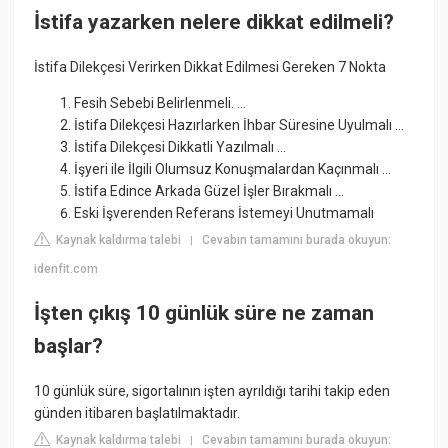
İstifa yazarken nelere dikkat edilmeli?
İstifa Dilekçesi Verirken Dikkat Edilmesi Gereken 7 Nokta
Fesih Sebebi Belirlenmeli. ...
İstifa Dilekçesi Hazırlarken İhbar Süresine Uyulmalı ...
İstifa Dilekçesi Dikkatli Yazılmalı ...
İşyeri ile İlgili Olumsuz Konuşmalardan Kaçınmalı ...
İstifa Edince Arkada Güzel İşler Bırakmalı ...
Eski İşverenden Referans İstemeyi Unutmamalı
Kaynak kaldırma talebi
Cevabın tamamını burada okuyun:
|
idenfit.com
İşten çıkış 10 günlük süre ne zaman
başlar?
10 günlük süre, sigortalının işten ayrıldığı tarihi takip eden
günden itibaren başlatılmaktadır.
Kaynak kaldırma talebi
Cevabın tamamını burada okuyun:
|