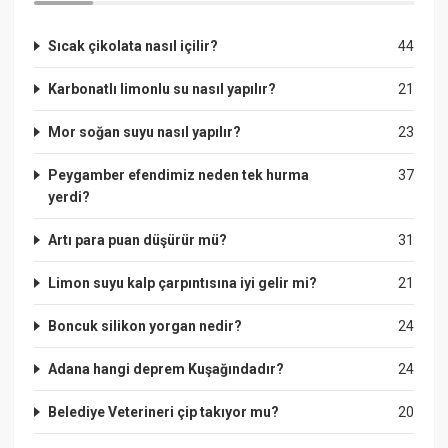
Sıcak çikolata nasıl içilir?
44
Karbonatlı limonlu su nasıl yapılır?
21
Mor soğan suyu nasıl yapılır?
23
Peygamber efendimiz neden tek hurma
37
yerdi?
Artı para puan düşürür mü?
31
Limon suyu kalp çarpıntısına iyi gelir mi?
21
Boncuk silikon yorgan nedir?
24
Adana hangi deprem Kuşağındadır?
24
Belediye Veterineri çip takıyor mu?
20