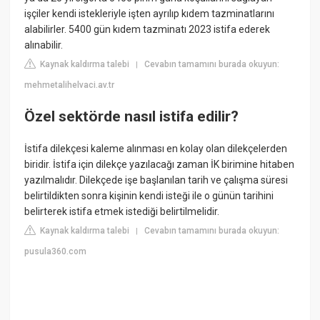
işçiler kendi istekleriyle işten ayrılıp kıdem tazminatlarını
alabilirler. 5400 gün kıdem tazminatı 2023 istifa ederek
alınabilir.
Kaynak kaldırma talebi
Cevabın tamamını burada okuyun:
|
mehmetalihelvaci.av.tr
Özel sektörde nasıl istifa edilir?
İstifa dilekçesi kaleme alınması en kolay olan dilekçelerden
biridir. İstifa için dilekçe yazılacağı zaman İK birimine hitaben
yazılmalıdır. Dilekçede işe başlanılan tarih ve çalışma süresi
belirtildikten sonra kişinin kendi isteği ile o günün tarihini
belirterek istifa etmek istediği belirtilmelidir.
Kaynak kaldırma talebi
Cevabın tamamını burada okuyun:
|
pusula360.com