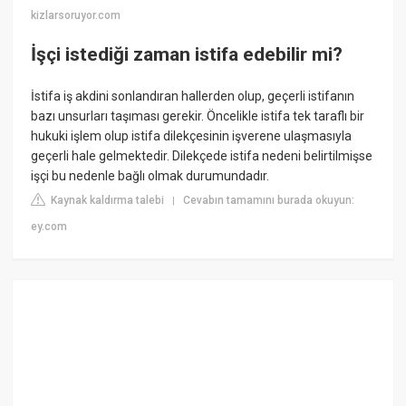
kizlarsoruyor.com
İşçi istediği zaman istifa edebilir mi?
İstifa iş akdini sonlandıran hallerden olup, geçerli istifanın
bazı unsurları taşıması gerekir. Öncelikle istifa tek taraflı bir
hukuki işlem olup istifa dilekçesinin işverene ulaşmasıyla
geçerli hale gelmektedir. Dilekçede istifa nedeni belirtilmişse
işçi bu nedenle bağlı olmak durumundadır.
Kaynak kaldırma talebi
Cevabın tamamını burada okuyun:
|
ey.com