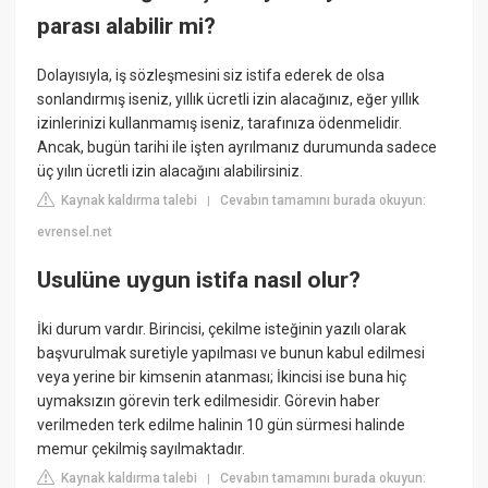
parası alabilir mi?
Dolayısıyla, iş sözleşmesini siz istifa ederek de olsa
sonlandırmış iseniz, yıllık ücretli izin alacağınız, eğer yıllık
izinlerinizi kullanmamış iseniz, tarafınıza ödenmelidir.
Ancak, bugün tarihi ile işten ayrılmanız durumunda sadece
üç yılın ücretli izin alacağını alabilirsiniz.
Kaynak kaldırma talebi
Cevabın tamamını burada okuyun:
|
evrensel.net
Usulüne uygun istifa nasıl olur?
İki durum vardır. Birincisi, çekilme isteğinin yazılı olarak
başvurulmak suretiyle yapılması ve bunun kabul edilmesi
veya yerine bir kimsenin atanması; İkincisi ise buna hiç
uymaksızın görevin terk edilmesidir. Görevin haber
verilmeden terk edilme halinin 10 gün sürmesi halinde
memur çekilmiş sayılmaktadır.
Kaynak kaldırma talebi
Cevabın tamamını burada okuyun:
|