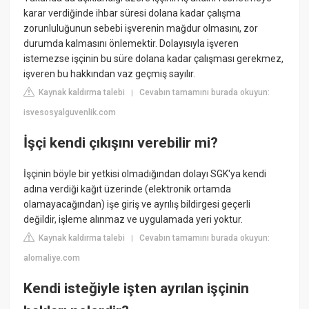
karar verdiğinde ihbar süresi dolana kadar çalışma
zorunluluğunun sebebi işverenin mağdur olmasını, zor
durumda kalmasını önlemektir. Dolayısıyla işveren
istemezse işçinin bu süre dolana kadar çalışması gerekmez,
işveren bu hakkından vaz geçmiş sayılır.
Kaynak kaldırma talebi
Cevabın tamamını burada okuyun:
|
isvesosyalguvenlik.com
İşçi kendi çıkışını verebilir mi?
İşçinin böyle bir yetkisi olmadığından dolayı SGK'ya kendi
adına verdiği kağıt üzerinde (elektronik ortamda
olamayacağından) işe giriş ve ayrılış bildirgesi geçerli
değildir, işleme alınmaz ve uygulamada yeri yoktur.
Kaynak kaldırma talebi
Cevabın tamamını burada okuyun:
|
alomaliye.com
Kendi isteğiyle işten ayrılan işçinin