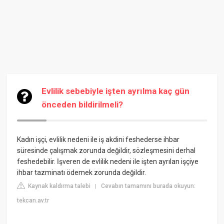
Evlilik sebebiyle işten ayrılma kaç gün
önceden bildirilmeli?
Kadın işçi, evlilik nedeni ile iş akdini feshederse ihbar
süresinde çalışmak zorunda değildir, sözleşmesini derhal
feshedebilir. İşveren de evlilik nedeni ile işten ayrılan işçiye
ihbar tazminatı ödemek zorunda değildir.
Kaynak kaldırma talebi
Cevabın tamamını burada okuyun:
|
tekcan.av.tr