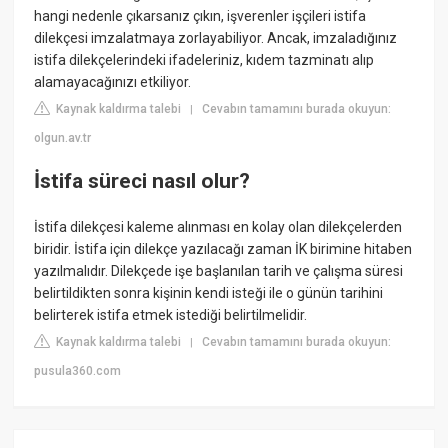
hangi nedenle çıkarsanız çıkın, işverenler işçileri istifa
dilekçesi imzalatmaya zorlayabiliyor. Ancak, imzaladığınız
istifa dilekçelerindeki ifadeleriniz, kıdem tazminatı alıp
alamayacağınızı etkiliyor.
Kaynak kaldırma talebi
Cevabın tamamını burada okuyun:
|
olgun.av.tr
İstifa süreci nasıl olur?
İstifa dilekçesi kaleme alınması en kolay olan dilekçelerden
biridir. İstifa için dilekçe yazılacağı zaman İK birimine hitaben
yazılmalıdır. Dilekçede işe başlanılan tarih ve çalışma süresi
belirtildikten sonra kişinin kendi isteği ile o günün tarihini
belirterek istifa etmek istediği belirtilmelidir.
Kaynak kaldırma talebi
Cevabın tamamını burada okuyun:
|
pusula360.com