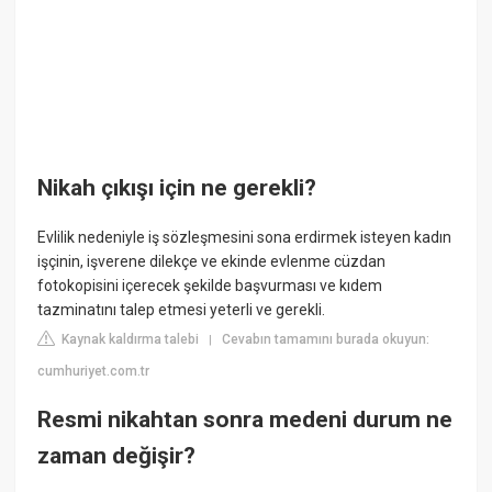
Nikah çıkışı için ne gerekli?
Evlilik nedeniyle iş sözleşmesini sona erdirmek isteyen kadın
işçinin, işverene dilekçe ve ekinde evlenme cüzdan
fotokopisini içerecek şekilde başvurması ve kıdem
tazminatını talep etmesi yeterli ve gerekli.
Kaynak kaldırma talebi
Cevabın tamamını burada okuyun:
|
cumhuriyet.com.tr
Resmi nikahtan sonra medeni durum ne
zaman değişir?