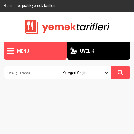
Resimli ve pratik yemek tarifleri
MENU
ÜYELİK