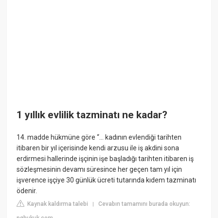
1 yıllık evlilik tazminatı ne kadar?
14. madde hükmüne göre “… kadının evlendiği tarihten
itibaren bir yıl içerisinde kendi arzusu ile iş akdini sona
erdirmesi hallerinde işçinin işe başladığı tarihten itibaren iş
sözleşmesinin devamı süresince her geçen tam yıl için
işverence işçiye 30 günlük ücreti tutarında kıdem tazminatı
ödenir.
Kaynak kaldırma talebi
Cevabın tamamını burada okuyun:
|
pghukuk.com