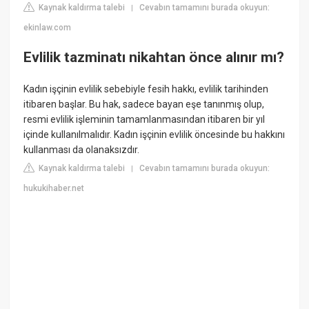
Kaynak kaldırma talebi
Cevabın tamamını burada okuyun:
|
ekinlaw.com
Evlilik tazminatı nikahtan önce alınır mı?
Kadın işçinin evlilik sebebiyle fesih hakkı, evlilik tarihinden
itibaren başlar. Bu hak, sadece bayan eşe tanınmış olup,
resmi evlilik işleminin tamamlanmasından itibaren bir yıl
içinde kullanılmalıdır. Kadın işçinin evlilik öncesinde bu hakkını
kullanması da olanaksızdır.
Kaynak kaldırma talebi
Cevabın tamamını burada okuyun:
|
hukukihaber.net