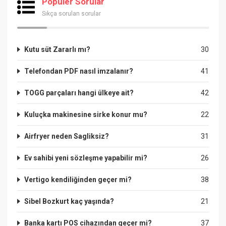
Popüler Sorular
Sıkça sorulan sorular
Kutu süt Zararlı mı?
30
Telefondan PDF nasıl imzalanır?
41
TOGG parçaları hangi ülkeye ait?
42
Kuluçka makinesine sirke konur mu?
22
Airfryer neden Sagliksiz?
31
Ev sahibi yeni sözleşme yapabilir mi?
26
Vertigo kendiliğinden geçer mi?
38
Sibel Bozkurt kaç yaşında?
21
Banka kartı POS cihazından geçer mi?
37