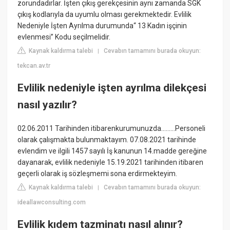
zorundadırlar. İşten çıkış gerekçesinin aynı zamanda SGK
çıkış kodlarıyla da uyumlu olması gerekmektedir. Evlilik
Nedeniyle İşten Ayrılma durumunda“ 13 Kadın işçinin
evlenmesi” Kodu seçilmelidir.
Kaynak kaldırma talebi
Cevabın tamamını burada okuyun:
|
tekcan.av.tr
Evlilik nedeniyle işten ayrılma dilekçesi
nasıl yazılır?
02.06.2011 Tarihinden itibarenkurumunuzda………Personeli
olarak çalışmakta bulunmaktayım. 07.08.2021 tarihinde
evlendim ve ilgili 1457 sayılı İş kanunun 14.madde gereğine
dayanarak, evlilik nedeniyle 15.19.2021 tarihinden itibaren
geçerli olarak iş sözleşmemi sona erdirmekteyim.
Kaynak kaldırma talebi
Cevabın tamamını burada okuyun:
|
ideallawconsulting.com
Evlilik kıdem tazminatı nasıl alınır?