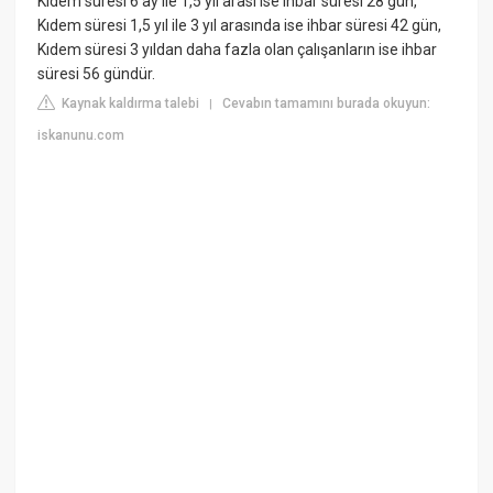
Kıdem süresi 6 ay ile 1,5 yıl arası ise ihbar süresi 28 gün,
Kıdem süresi 1,5 yıl ile 3 yıl arasında ise ihbar süresi 42 gün,
Kıdem süresi 3 yıldan daha fazla olan çalışanların ise ihbar
süresi 56 gündür.
Kaynak kaldırma talebi
Cevabın tamamını burada okuyun:
|
iskanunu.com