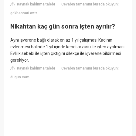
Kaynak kaldırma talebi
Cevabın tamamını burada okuyun:
|
gokhansari.av.tr
Nikahtan kaç gün sonra işten ayrılır?
Aynı işverene bağlı olarak en az 1 yıl çalışması Kadının
evlenmesi halinde 1 yıl içinde kendi arzusu ile işten ayrılması
Evlilik sebebi ile işten çıktığını dilekçe ile işverene bildirmesi
gerekiyor.
Kaynak kaldırma talebi
Cevabın tamamını burada okuyun:
|
dugun.com