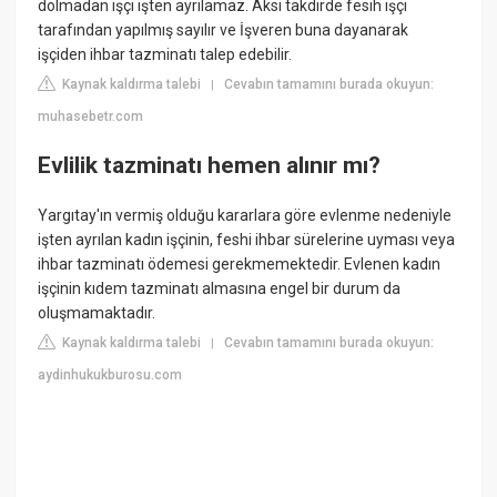
dolmadan işçi işten ayrılamaz. Aksi takdirde fesih işçi
tarafından yapılmış sayılır ve İşveren buna dayanarak
işçiden ihbar tazminatı talep edebilir.
Kaynak kaldırma talebi
Cevabın tamamını burada okuyun:
|
muhasebetr.com
Evlilik tazminatı hemen alınır mı?
Yargıtay'ın vermiş olduğu kararlara göre evlenme nedeniyle
işten ayrılan kadın işçinin, feshi ihbar sürelerine uyması veya
ihbar tazminatı ödemesi gerekmemektedir. Evlenen kadın
işçinin kıdem tazminatı almasına engel bir durum da
oluşmamaktadır.
Kaynak kaldırma talebi
Cevabın tamamını burada okuyun:
|
aydinhukukburosu.com