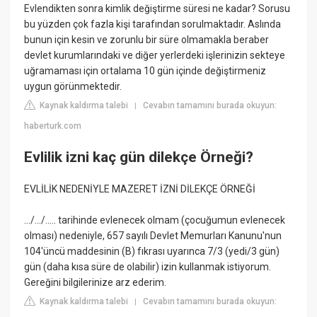
Evlendikten sonra kimlik değiştirme süresi ne kadar? Sorusu
bu yüzden çok fazla kişi tarafından sorulmaktadır. Aslında
bunun için kesin ve zorunlu bir süre olmamakla beraber
devlet kurumlarındaki ve diğer yerlerdeki işlerinizin sekteye
uğramaması için ortalama 10 gün içinde değiştirmeniz
uygun görünmektedir.
Kaynak kaldırma talebi
Cevabın tamamını burada okuyun:
|
haberturk.com
Evlilik izni kaç gün dilekçe Örneği?
EVLİLİK NEDENİYLE MAZERET İZNİ DİLEKÇE ÖRNEĞİ
.../.../..... tarihinde evlenecek olmam (çocuğumun evlenecek
olması) nedeniyle, 657 sayılı Devlet Memurları Kanunu'nun
104'üncü maddesinin (B) fıkrası uyarınca 7/3 (yedi/3 gün)
gün (daha kısa süre de olabilir) izin kullanmak istiyorum.
Gereğini bilgilerinize arz ederim.
Kaynak kaldırma talebi
Cevabın tamamını burada okuyun:
|