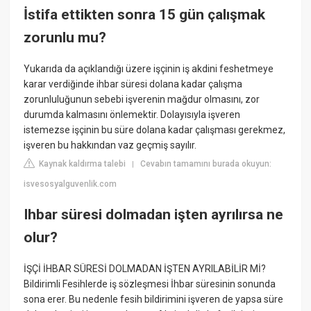
İstifa ettikten sonra 15 gün çalışmak
zorunlu mu?
Yukarıda da açıklandığı üzere işçinin iş akdini feshetmeye
karar verdiğinde ihbar süresi dolana kadar çalışma
zorunluluğunun sebebi işverenin mağdur olmasını, zor
durumda kalmasını önlemektir. Dolayısıyla işveren
istemezse işçinin bu süre dolana kadar çalışması gerekmez,
işveren bu hakkından vaz geçmiş sayılır.
Kaynak kaldırma talebi
Cevabın tamamını burada okuyun:
|
isvesosyalguvenlik.com
Ihbar süresi dolmadan işten ayrılırsa ne
olur?
İŞÇİ İHBAR SÜRESİ DOLMADAN İŞTEN AYRILABİLİR Mİ?
Bildirimli Fesihlerde iş sözleşmesi İhbar süresinin sonunda
sona erer. Bu nedenle fesih bildirimini işveren de yapsa süre