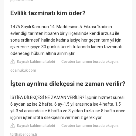
Evlilik tazminatı kim öder?
1475 Sayılı Kanunun 14. Maddesinin 5. Fıkrası “kadının
evlendiği tarihten itibaren bir yıl içerisinde kendi arzusu ile
sona erdirmesi” halinde kadına işçiye her geçen tam yıl için
işverence işçiye 30 günlük ücreti tutarında kıdem tazminatı
ödeneceği hüküm altına alınmıştır.
Kaynak kaldırma talebi
Cevabın tamamını burada okuyun:
|
ocalhukuk.com
İşten ayrılma dilekçesi ne zaman verilir?
İSTİFA DİLEKÇESİ NE ZAMAN VERİLİR? İşçinin hizmet süresi
6 aydan az ise 2 hafta, 6 ay-1,5 yıl arasında ise 4 hafta, 1,5
yıl-3 yıl arasında ise 6 hafta ve 3 yıldan fazla ise 8 hafta önce
işçinin işten istifa dilekçesini vermeniz gerekiyor.
Kaynak kaldırma talebi
Cevabın tamamını burada okuyun:
|
tgrthaber.com.tr