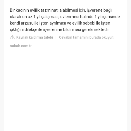
Bir kadının evlilik tazminatı alabilmesi için, işverene bağlı
olarak en az 1 yıl çalışması, evlenmesi halinde 1 yıl içerisinde
kendi arzusu ile işten ayrılması ve evlilik sebebi ile işten
çıktığını dilekçe ile işverenine bildirmesi gerekmektedir.
Kaynak kaldırma talebi
Cevabın tamamını burada okuyun:
|
sabah.com.tr