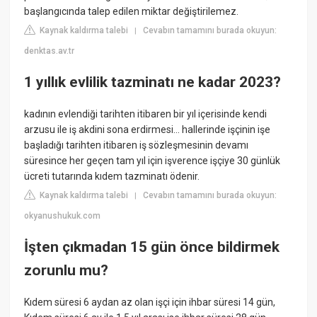
başlangıcında talep edilen miktar değiştirilemez.
Kaynak kaldırma talebi
Cevabın tamamını burada okuyun:
|
denktas.av.tr
1 yıllık evlilik tazminatı ne kadar 2023?
kadının evlendiği tarihten itibaren bir yıl içerisinde kendi
arzusu ile iş akdini sona erdirmesi… hallerinde işçinin işe
başladığı tarihten itibaren iş sözleşmesinin devamı
süresince her geçen tam yıl için işverence işçiye 30 günlük
ücreti tutarında kıdem tazminatı ödenir.
Kaynak kaldırma talebi
Cevabın tamamını burada okuyun:
|
okyanushukuk.com
İşten çıkmadan 15 gün önce bildirmek
zorunlu mu?
Kıdem süresi 6 aydan az olan işçi için ihbar süresi 14 gün,