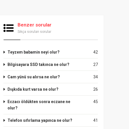
Benzer sorular
Sıkça sorulan sorular
Teyzem babamin neyi olur?
42
Bilgisayara SSD takınca ne olur?
27
Cam yünü su alırsa ne olur?
34
Dışkıda kurt varsa ne olur?
26
Eczacı öldükten sonra eczane ne
45
olur?
Telefon sıfırlama yapınca ne olur?
41