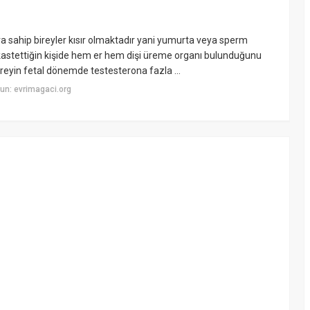
ra sahip bireyler kısır olmaktadır yani yumurta veya sperm
 kastettiğin kişide hem er hem dişi üreme organı bulunduğunu
reyin fetal dönemde testesterona fazla ...
un: evrimagaci.org