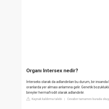
Organı Intersex nedir?
İnterseks olarak da adlandırılan bu durum, bir insanda h
oranlarda yer alması anlamına gelir. Genetik bozuklu
bireyler hermafrodit olarak adlandırılır.
Kaynak kaldırma talebi
Cevabın tamamını burada okuy
|