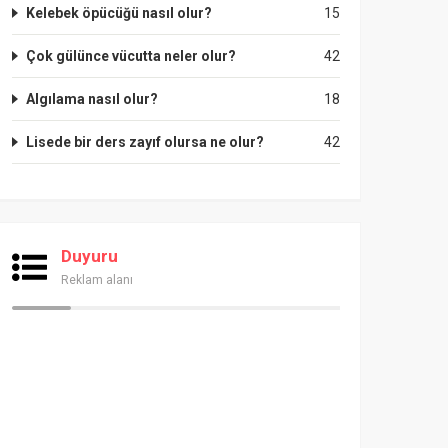
Kelebek öpücüğü nasıl olur?
15
Çok gülünce vücutta neler olur?
42
Algılama nasıl olur?
18
Lisede bir ders zayıf olursa ne olur?
42
Duyuru
Reklam alanı