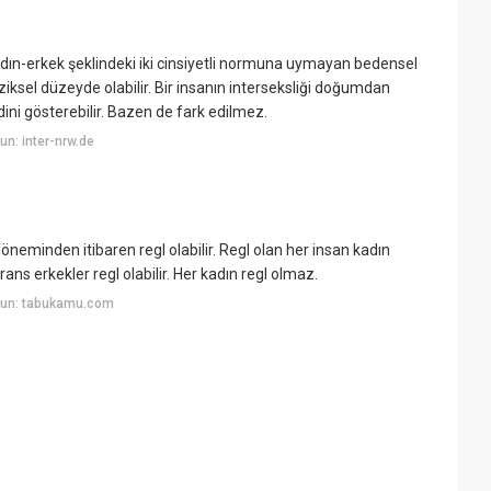
dın-erkek şeklindeki iki cinsiyetli normuna uymayan bedensel
ziksel düzeyde olabilir. Bir insanın interseksliği doğumdan
i gösterebilir. Bazen de fark edilmez.
n: inter-nrw.de
öneminden itibaren regl olabilir. Regl olan her insan kadın
ans erkekler regl olabilir. Her kadın regl olmaz.
yun: tabukamu.com