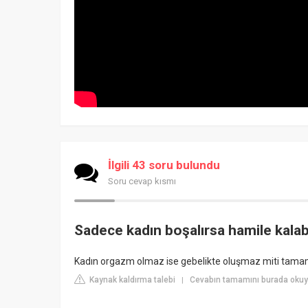
İlgili 43 soru bulundu
Soru cevap kısmı
Sadece kadın boşalırsa hamile kalabi
Kadın orgazm olmaz ise gebelikte oluşmaz miti tamamen
Kaynak kaldırma talebi
Cevabın tamamını burada okuyu
|