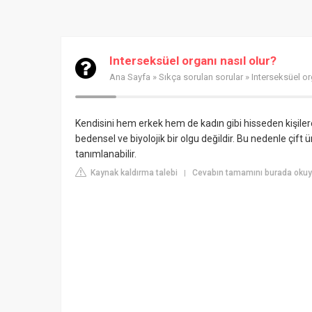
Interseksüel organı nasıl olur?
Ana Sayfa
»
Sıkça sorulan sorular
» Interseksüel or
Kendisini hem erkek hem de kadın gibi hisseden kişilere
bedensel ve biyolojik bir olgu değildir. Bu nedenle çift
tanımlanabilir.
Kaynak kaldırma talebi
Cevabın tamamını burada okuyu
|