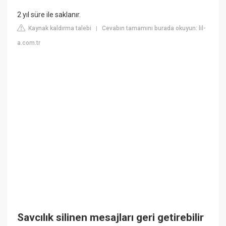
2 yıl süre ile saklanır.
Kaynak kaldırma talebi
Cevabın tamamını burada okuyun: lil-
|
a.com.tr
Savcılık silinen mesajları geri getirebilir