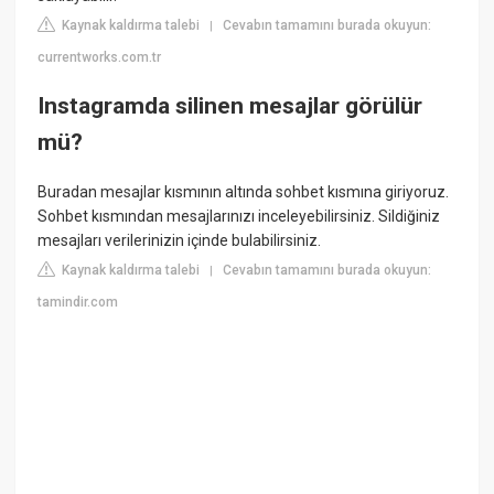
Kaynak kaldırma talebi
Cevabın tamamını burada okuyun:
|
currentworks.com.tr
Instagramda silinen mesajlar görülür
mü?
Buradan mesajlar kısmının altında sohbet kısmına giriyoruz.
Sohbet kısmından mesajlarınızı inceleyebilirsiniz. Sildiğiniz
mesajları verilerinizin içinde bulabilirsiniz.
Kaynak kaldırma talebi
Cevabın tamamını burada okuyun:
|
tamindir.com