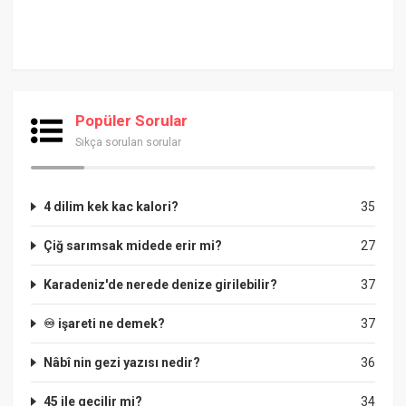
Popüler Sorular
Sıkça sorulan sorular
4 dilim kek kac kalori?
35
Çiğ sarımsak midede erir mi?
27
Karadeniz'de nerede denize girilebilir?
37
♾ işareti ne demek?
37
Nâbî nin gezi yazısı nedir?
36
45 ile geçilir mi?
34