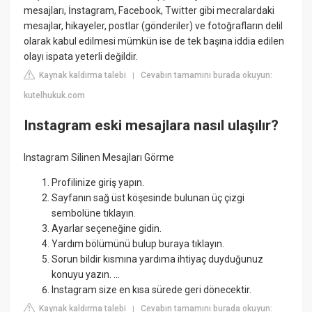
mesajları, İnstagram, Facebook, Twitter gibi mecralardaki
mesajlar, hikayeler, postlar (gönderiler) ve fotoğrafların delil
olarak kabul edilmesi mümkün ise de tek başına iddia edilen
olayı ispata yeterli değildir.
Kaynak kaldırma talebi
Cevabın tamamını burada okuyun:
|
kutelhukuk.com
Instagram eski mesajlara nasıl ulaşılır?
Instagram Silinen Mesajları Görme
Profilinize giriş yapın.
Sayfanın sağ üst köşesinde bulunan üç çizgi
sembolüne tıklayın.
Ayarlar seçeneğine gidin.
Yardım bölümünü bulup buraya tıklayın.
Sorun bildir kısmına yardıma ihtiyaç duyduğunuz
konuyu yazın. ...
Instagram size en kısa sürede geri dönecektir.
Kaynak kaldırma talebi
Cevabın tamamını burada okuyun:
|