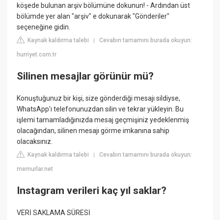
köşede bulunan arşiv bölümüne dokunun! - Ardından üst
bölümde yer alan "arşiv" e dokunarak "Gönderiler"
seçeneğine gidin.
Kaynak kaldırma talebi
Cevabın tamamını burada okuyun:
|
hurriyet.com.tr
Silinen mesajlar görünür mü?
Konuştuğunuz bir kişi, size gönderdiği mesajı sildiyse,
WhatsApp'ı telefonunuzdan silin ve tekrar yükleyin. Bu
işlemi tamamladığınızda mesaj geçmişiniz yedeklenmiş
olacağından, silinen mesajı görme imkanına sahip
olacaksınız.
Kaynak kaldırma talebi
Cevabın tamamını burada okuyun:
|
memurlar.net
Instagram verileri kaç yıl saklar?
VERİ SAKLAMA SÜRESİ