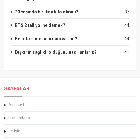
20 yaşında biri kaç kilo olmalı?
37
ETS 2 tali yol ne demek?
44
Kemik erimesinin ilacı var mı?
44
Dışkının sağlıklı olduğunu nasıl anlarız?
41
SAYFALAR
Ana sayfa
Hakkimizda
İletişim