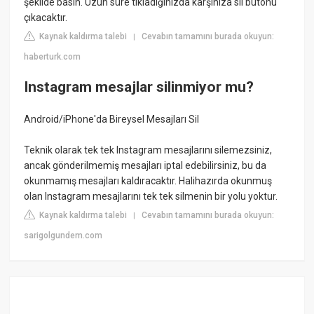
şekilde basın. Uzun süre tıkladığınızda karşınıza sil butonu
çıkacaktır.
Kaynak kaldırma talebi
Cevabın tamamını burada okuyun:
|
haberturk.com
Instagram mesajlar silinmiyor mu?
Android/iPhone'da Bireysel Mesajları Sil
Teknik olarak tek tek Instagram mesajlarını silemezsiniz,
ancak gönderilmemiş mesajları iptal edebilirsiniz, bu da
okunmamış mesajları kaldıracaktır. Halihazırda okunmuş
olan Instagram mesajlarını tek tek silmenin bir yolu yoktur.
Kaynak kaldırma talebi
Cevabın tamamını burada okuyun:
|
sarigolgundem.com