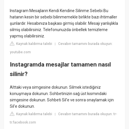
Instagram Mesajların Kendi Kendine Silinme Sebebi Bu
hatanın kesin bir sebebi bilinmemekle birlikte bazı ihtimaller
şunlardır. Hesabınıza başkası girmiş olabilir. Mesajı yanlışlıkla
silmiş olabilirsiniz. Telefonunuzda önbellek temizleme
yapmış olabilirsiniz.
Kaynak kaldırma talebi
Cevabın tamamını burada okuyun:
|
youtube.com
Instagramda mesajlar tamamen nasıl
silinir?
Alttaki veya simgesine dokunun. Silmek istediğiniz
konuşmaya dokunun. Sohbetinizin sağ üst kısmındaki
simgesine dokunun. Sohbeti Sil'e ve sonra onaylamak için
Sil'e dokunun.
Kaynak kaldırma talebi
Cevabın tamamını burada okuyun: tr-
|
tr.facebook.com