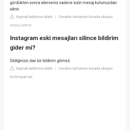
gördükten sonra silerseniz sadece sizin mesaj kutunuzdan
silinir.
Kaynak kaldırma talebi
Cevabın tamamını burada okuyun:
|
sozcu.com.tr
Instagram eski mesajları silince bildirim
gider mi?
Sildiğinize dair bir bildirim gitmez.
Kaynak kaldırma talebi
Cevabın tamamını burada okuyun:
|
technopat.net