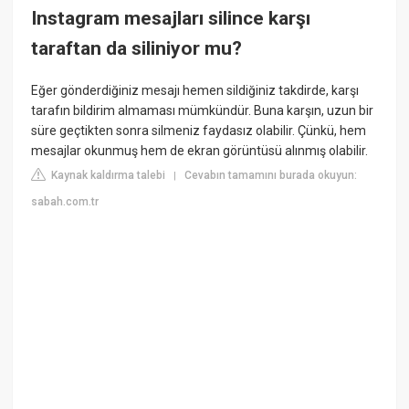
Instagram mesajları silince karşı
taraftan da siliniyor mu?
Eğer gönderdiğiniz mesajı hemen sildiğiniz takdirde, karşı
tarafın bildirim almaması mümkündür. Buna karşın, uzun bir
süre geçtikten sonra silmeniz faydasız olabilir. Çünkü, hem
mesajlar okunmuş hem de ekran görüntüsü alınmış olabilir.
Kaynak kaldırma talebi
Cevabın tamamını burada okuyun:
|
sabah.com.tr