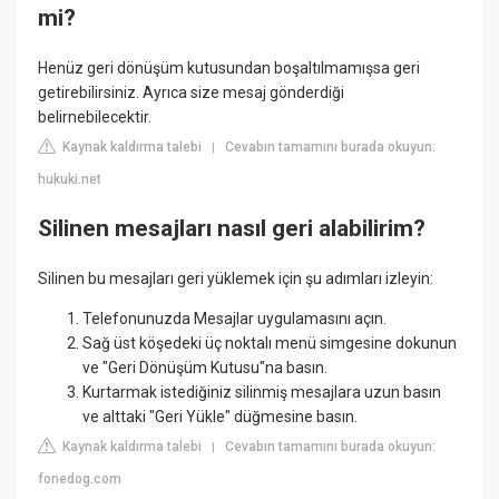
mi?
Henüz geri dönüşüm kutusundan boşaltılmamışsa geri
getirebilirsiniz. Ayrıca size mesaj gönderdiği
belirnebilecektir.
Kaynak kaldırma talebi
Cevabın tamamını burada okuyun:
|
hukuki.net
Silinen mesajları nasıl geri alabilirim?
Silinen bu mesajları geri yüklemek için şu adımları izleyin:
Telefonunuzda Mesajlar uygulamasını açın.
Sağ üst köşedeki üç noktalı menü simgesine dokunun
ve "Geri Dönüşüm Kutusu"na basın.
Kurtarmak istediğiniz silinmiş mesajlara uzun basın
ve alttaki "Geri Yükle" düğmesine basın.
Kaynak kaldırma talebi
Cevabın tamamını burada okuyun:
|
fonedog.com