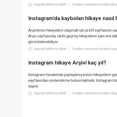
Kaynak kaldırma talebi
Cevabın tamamını burada okuy
|
Instagram'da kaybolan hikaye nasıl
Arşivlenen hikayelere ulaşmak için profil sayfasının
Arşiv sayfasında, tarihi geçmiş hikayelerin yanı sıra d
görüntülenebiliyor.
Kaynak kaldırma talebi
Cevabın tamamını burada okuy
|
Instagram hikaye Arşivi kaç yıl?
Instagram hesabında paylaşılmış bütün hikayelerin görül
sayfasından yönlendirme bulunmaktadır. Instagram'da p
taşınır.
Kaynak kaldırma talebi
Cevabın tamamını burada oku
|