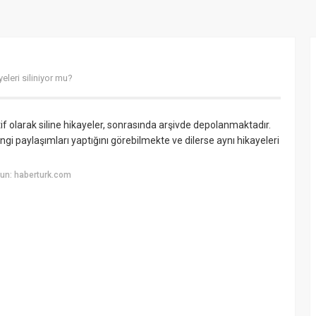
eleri siliniyor mu?
if olarak siline hikayeler, sonrasında arşivde depolanmaktadır.
gi paylaşımları yaptığını görebilmekte ve dilerse aynı hikayeleri
un: haberturk.com