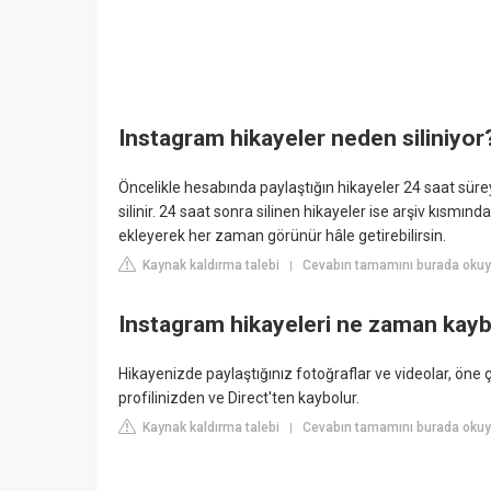
Instagram hikayeler neden siliniyor
Öncelikle hesabında paylaştığın hikayeler 24 saat süre
silinir. 24 saat sonra silinen hikayeler ise arşiv kısmınd
ekleyerek her zaman görünür hâle getirebilirsin.
Kaynak kaldırma talebi
Cevabın tamamını burada okuy
|
Instagram hikayeleri ne zaman kayb
Hikayenizde paylaştığınız fotoğraflar ve videolar, öne
profilinizden ve Direct'ten kaybolur.
Kaynak kaldırma talebi
Cevabın tamamını burada okuyu
|