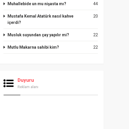
Muhallebide un mu nişasta mı?
44
Mustafa Kemal Atatürk nasıl kahve
20
içerdi?
Musluk suyundan çay yapılır mi?
22
Mutlu Makarna sahibi kim?
22
Duyuru
Reklam alanı