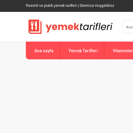
Resimli ve pratik yemek tarifleri | Sitemize Hoşgeldiniz
Ana sayfa
Yemek Tarifleri
Vitaminler