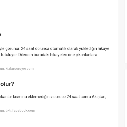
?
yle görünür. 24 saat dolunca otomatik olarak yüklediğin hikaye
a tutuluyor. Dilersen buradaki hikayeleri öne çıkarılanlara
un: kizlarsoruyor.com
olur?
 çıkanlar kısmına eklemediğiniz sürece 24 saat sonra Akıştan,
n: tr-tr.facebook.com