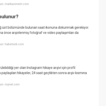
un: markasimetri.com
 bulunur?
 sağ üst bölümünde bulunan saat ikonuna dokunmak gerekiyor.
aha önce arşivlenmiş fotoğraf ve video paylaşımları da
un: haberturk.com
ebildiği yer olan Instagram hikaye arşivi için profil
aylaşılan hikayeler, 24 saat geçtikten sonra arşiv kısmına
yun: mynet.com