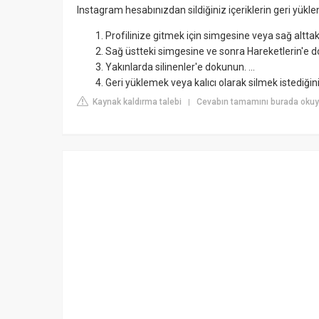
Instagram hesabınızdan sildiğiniz içeriklerin geri yükl
Profilinize gitmek için simgesine veya sağ altta
Sağ üstteki simgesine ve sonra Hareketlerin'e 
Yakınlarda silinenler'e dokunun. ...
Geri yüklemek veya kalıcı olarak silmek istediği
Kaynak kaldırma talebi
Cevabın tamamını burada okuyu
|