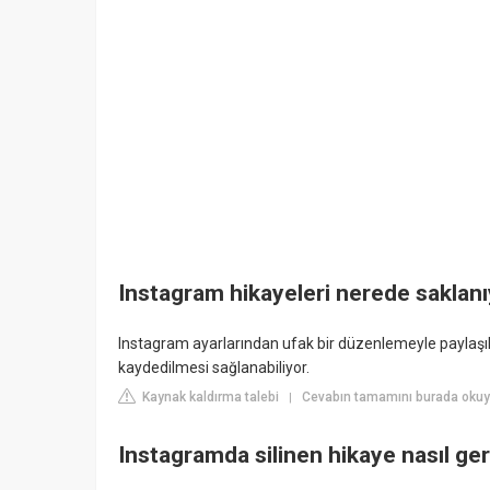
Instagram hikayeleri nerede saklan
Instagram ayarlarından ufak bir düzenlemeyle paylaşıl
kaydedilmesi sağlanabiliyor.
Kaynak kaldırma talebi
Cevabın tamamını burada okuy
|
Instagramda silinen hikaye nasıl geri