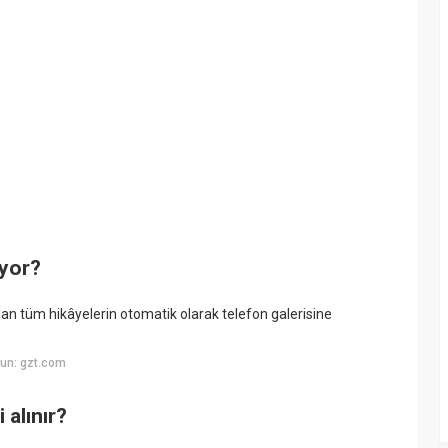
ıyor?
an tüm hikâyelerin otomatik olarak telefon galerisine
un: gzt.com
 alınır?