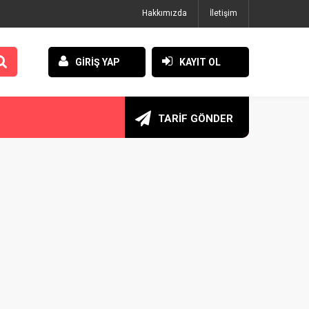
Hakkımızda
İletişim
GİRİŞ YAP
KAYIT OL
TARİF GÖNDER