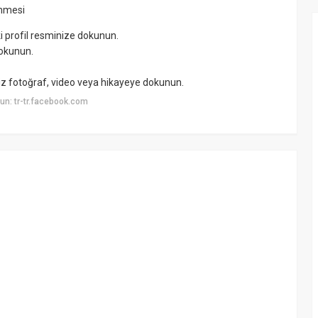
enmesi
ki profil resminize dokunun.
dokunun.
niz fotoğraf, video veya hikayeye dokunun.
n: tr-tr.facebook.com