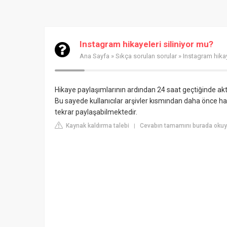
Instagram hikayeleri siliniyor mu?
Ana Sayfa
»
Sıkça sorulan sorular
» Instagram hikay
Hikaye paylaşımlarının ardından 24 saat geçtiğinde akt
Bu sayede kullanıcılar arşivler kısmından daha önce han
tekrar paylaşabilmektedir.
Kaynak kaldırma talebi
Cevabın tamamını burada okuy
|