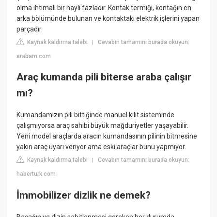
olma ihtimali bir hayli fazladır. Kontak termiği, kontağın en
arka bölümünde bulunan ve kontaktaki elektrik işlerini yapan
parçadır.
Kaynak kaldırma talebi
Cevabın tamamını burada okuyun:
|
arabam.com
Araç kumanda pili biterse araba çalışır
mı?
Kumandamızın pili bittiğinde manuel kilit sisteminde
çalışmıyorsa araç sahibi büyük mağduriyetler yaşayabilir.
Yeni model araçlarda aracın kumandasının pilinin bitmesine
yakın araç uyarı veriyor ama eski araçlar bunu yapmıyor.
Kaynak kaldırma talebi
Cevabın tamamını burada okuyun:
|
haberturk.com
İmmobilizer dizlik ne demek?