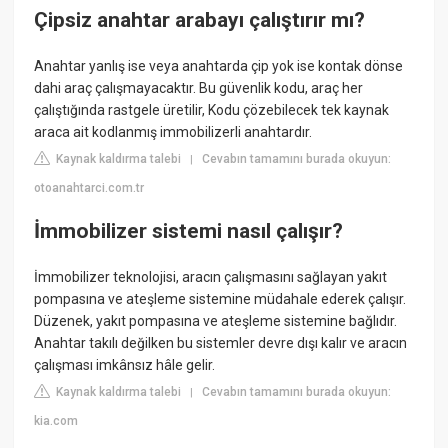
Çipsiz anahtar arabayı çalıştırır mı?
Anahtar yanlış ise veya anahtarda çip yok ise kontak dönse
dahi araç çalışmayacaktır. Bu güvenlik kodu, araç her
çalıştığında rastgele üretilir, Kodu çözebilecek tek kaynak
araca ait kodlanmış immobilizerli anahtardır.
Kaynak kaldırma talebi
Cevabın tamamını burada okuyun:
|
otoanahtarci.com.tr
İmmobilizer sistemi nasıl çalışır?
İmmobilizer teknolojisi, aracın çalışmasını sağlayan yakıt
pompasına ve ateşleme sistemine müdahale ederek çalışır.
Düzenek, yakıt pompasına ve ateşleme sistemine bağlıdır.
Anahtar takılı değilken bu sistemler devre dışı kalır ve aracın
çalışması imkânsız hâle gelir.
Kaynak kaldırma talebi
Cevabın tamamını burada okuyun:
|
kia.com