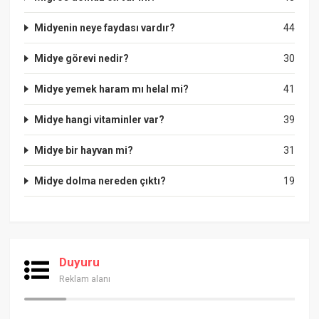
Midyenin neye faydası vardır?
44
Midye görevi nedir?
30
Midye yemek haram mı helal mi?
41
Midye hangi vitaminler var?
39
Midye bir hayvan mi?
31
Midye dolma nereden çıktı?
19
Duyuru
Reklam alanı