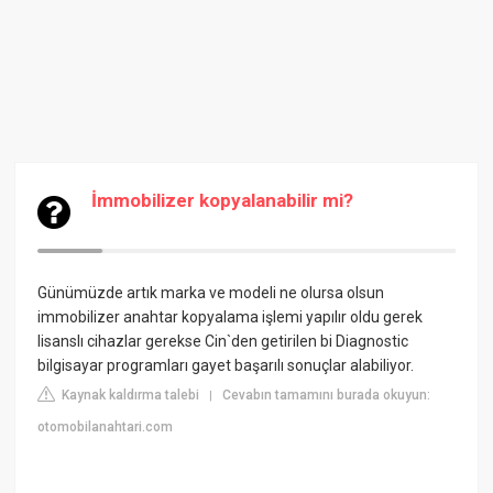
İmmobilizer kopyalanabilir mi?
Günümüzde artık marka ve modeli ne olursa olsun
immobilizer anahtar kopyalama işlemi yapılır oldu gerek
lisanslı cihazlar gerekse Cin`den getirilen bi Diagnostic
bilgisayar programları gayet başarılı sonuçlar alabiliyor.
Kaynak kaldırma talebi
Cevabın tamamını burada okuyun:
|
otomobilanahtari.com