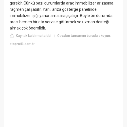
gerekir. Çünkü bazı durumlarda araç immobilizer arızasına
rağmen çalışabilir. Yani, arıza gösterge panelinde
immobilizer ışığı yanar ama araç çalışır. Böyle bir durumda
aracı hemen bir oto servise götürmek ve uzman desteği
almak çok önemlidir.
Kaynak kaldırma talebi
Cevabın tamamını burada okuyun:
|
otopratik.com.tr