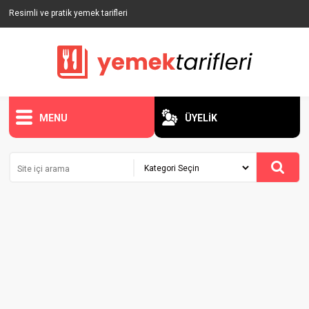
Resimli ve pratik yemek tarifleri
MENU
ÜYELİK