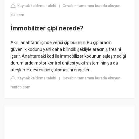
Kaynak kaldırma talebi
Cevabın tamamını burada okuyun:
|
kia.com
İmmobilizer çipi nerede?
Akıllı anahtarın içinde verici çip bulunur. Bu çip aracın
güvenlik kodunu yani daha bilindik şekliyle aracın şifresini
içerir. Anahtardaki kod ile immobilizer kodunun eşleşmediği
durumlarda motor kontrol ünitesi yakıt sisteminin ya da
ateşleme devresinin çalışmasını engeller.
Kaynak kaldırma talebi
Cevabın tamamını burada okuyun:
|
rentgo.com