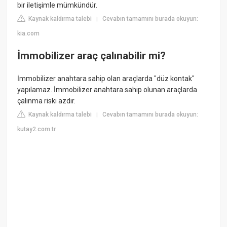
bir iletişimle mümkündür.
Kaynak kaldırma talebi
Cevabın tamamını burada okuyun:
|
kia.com
İmmobilizer araç çalınabilir mi?
İmmobilizer anahtara sahip olan araçlarda "düz kontak"
yapılamaz. İmmobilizer anahtara sahip olunan araçlarda
çalınma riski azdır.
Kaynak kaldırma talebi
Cevabın tamamını burada okuyun:
|
kutay2.com.tr