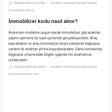
Kaynak kaldırma talebi
Cevabın tamamını burada okuyun:
|
otoanahtari.web.tr
İmmobilizer kodu nasıl alınır?
Aracınızın modeline uygun olarak immobilizer çipli anahtar
yapımı işleminiz bir saat içerisinde gerçekleşecektir. Araç
kapı kilidinin ve araç immobilizer beyni sökülerek bilgisayar
yardımı ile anahtar şifresi kopyalanacaktır. Daha sonrasında,
bilgisayar ortamındaki bilgiler ışığında oto anahtarınız
üretilecektir.
Kaynak kaldırma talebi
Cevabın tamamını burada okuyun:
|
kuzeyotoanahtar.com