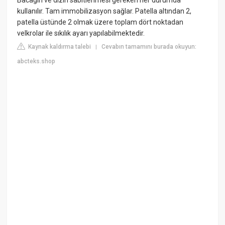
Bacağın ve dizin sabitlenmesi gereken her durumda
kullanılır. Tam immobilizasyon sağlar. Patella altından 2,
patella üstünde 2 olmak üzere toplam dört noktadan
velkrolar ile sıkılık ayarı yapılabilmektedir.
Kaynak kaldırma talebi
Cevabın tamamını burada okuyun:
|
abcteks.shop