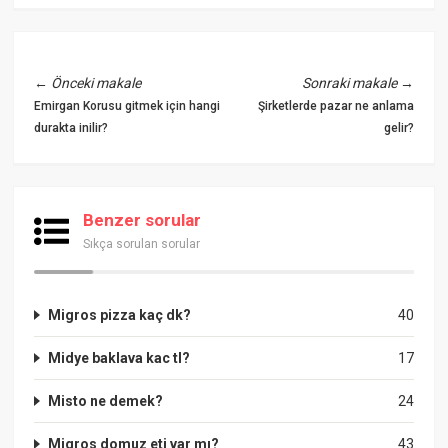
←
Önceki makale
Sonraki makale
→
Emirgan Korusu gitmek için hangi
Şirketlerde pazar ne anlama
durakta inilir?
gelir?
Benzer sorular
Sıkça sorulan sorular
Migros pizza kaç dk?
40
Midye baklava kac tl?
17
Misto ne demek?
24
Migros domuz eti var mı?
43