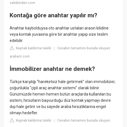
sahibinden.com
Kontağa göre anahtar yapılır mı?
Anahtar kaybolduysa oto anahtar ustaları aracın kilidine
veya kontak yuvasına göre bir anahtar yapıp size teslim
edebilir.
Kaynak kaldırma talebi
Cevabın tamamını burada okuyun:
|
arabam.com
İmmobilizer anahtar ne demek?
Türkçe karşılığı “hareketsiz hale getirmek” olan immobilizer,
çoğunlukla "çipli araç anahtar sistemi" olarak bilinir.
Günümüzde hemen hemen bütün araçlarda kullanılan bu
sistem, hırsızların başvurduğu düz kontak yapmayı devre
dışı hale getirir ve bu sayede araba hırsızlıklarına engel
olmayı hedefler.
Kaynak kaldırma talebi
Cevabın tamamını burada okuyun:
|