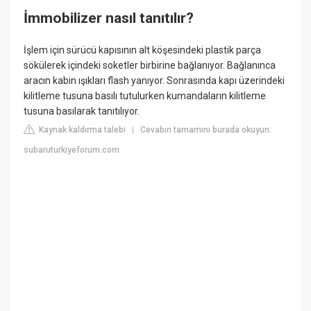
İmmobilizer nasıl tanıtılır?
İşlem için sürücü kapısının alt köşesindeki plastik parça
sökülerek içindeki soketler birbirine bağlanıyor. Bağlanınca
aracın kabin ışıkları flash yanıyor. Sonrasında kapı üzerindeki
kilitleme tusuna basılı tutulurken kumandaların kilitleme
tusuna basılarak tanıtılıyor.
Kaynak kaldırma talebi
Cevabın tamamını burada okuyun:
|
subaruturkiyeforum.com