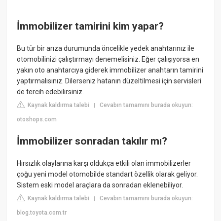
İmmobilizer tamirini kim yapar?
Bu tür bir arıza durumunda öncelikle yedek anahtarınız ile
otomobilinizi çalıştırmayı denemelisiniz. Eğer çalışıyorsa en
yakın oto anahtarcıya giderek immobilizer anahtarın tamirini
yaptırmalısınız. Dilerseniz hatanın düzeltilmesi için servisleri
de tercih edebilirsiniz.
Kaynak kaldırma talebi
Cevabın tamamını burada okuyun:
|
otoshops.com
İmmobilizer sonradan takılır mı?
Hırsızlık olaylarına karşı oldukça etkili olan immobilizerler
çoğu yeni model otomobilde standart özellik olarak geliyor.
Sistem eski model araçlara da sonradan eklenebiliyor.
Kaynak kaldırma talebi
Cevabın tamamını burada okuyun:
|
blog.toyota.com.tr