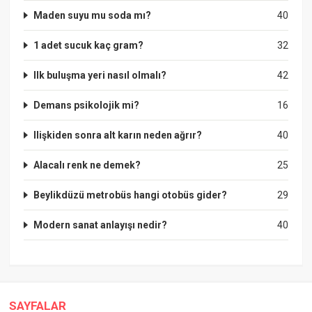
Maden suyu mu soda mı?
40
1 adet sucuk kaç gram?
32
Ilk buluşma yeri nasıl olmalı?
42
Demans psikolojik mi?
16
Ilişkiden sonra alt karın neden ağrır?
40
Alacalı renk ne demek?
25
Beylikdüzü metrobüs hangi otobüs gider?
29
Modern sanat anlayışı nedir?
40
SAYFALAR