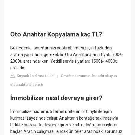
Oto Anahtar Kopyalama kaç TL?
Bu nedenle, anahtarınızı yaptırabilmeniz için fazladan
arama yapmanız gerekebilir. Oto Anahtarcıların fiyatı: 700₺-
2000₺ arasında iken. Yetkili servis fiyatları: 1500₺- 4000₺
arasıdır.
Kaynak kaldırma talebi
Cevabın tamamını burada okuyun:
|
otoanahtarci.com.tr
İmmobilizer nasıl devreye girer?
İmmobilizer sistemi, 5 temel ünitenin birbiriyle iletişim
kurması sayesinde çalışır. Anahtarın kontağa takılmasıyla
birlikte bu 5 ünite devreye girer ve şifre doğrulama işlemi
başlar. Aracın çalışması, ancak üniteler arasındaki sorunsuz