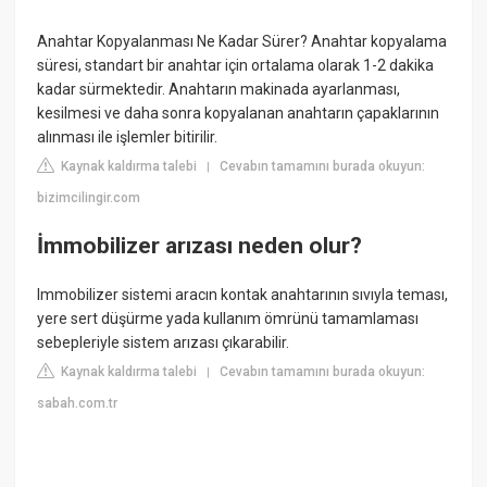
Anahtar Kopyalanması Ne Kadar Sürer? Anahtar kopyalama
süresi, standart bir anahtar için ortalama olarak 1-2 dakika
kadar sürmektedir. Anahtarın makinada ayarlanması,
kesilmesi ve daha sonra kopyalanan anahtarın çapaklarının
alınması ile işlemler bitirilir.
Kaynak kaldırma talebi
Cevabın tamamını burada okuyun:
|
bizimcilingir.com
İmmobilizer arızası neden olur?
Immobilizer sistemi aracın kontak anahtarının sıvıyla teması,
yere sert düşürme yada kullanım ömrünü tamamlaması
sebepleriyle sistem arızası çıkarabilir.
Kaynak kaldırma talebi
Cevabın tamamını burada okuyun:
|
sabah.com.tr