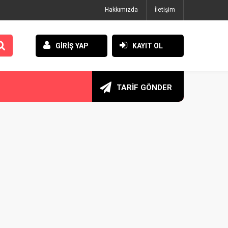
Hakkımızda
İletişim
GİRİŞ YAP
KAYIT OL
TARİF GÖNDER