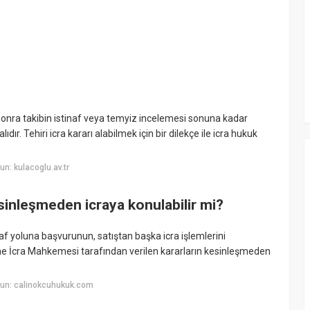
 sonra takibin istinaf veya temyiz incelemesi sonuna kadar
ır. Tehiri icra kararı alabilmek için bir dilekçe ile icra hukuk
n: kulacoglu.av.tr
sinleşmeden icraya konulabilir mi?
naf yoluna başvurunun, satıştan başka icra işlemlerini
 İcra Mahkemesi tarafından verilen kararların kesinleşmeden
un: calinokcuhukuk.com