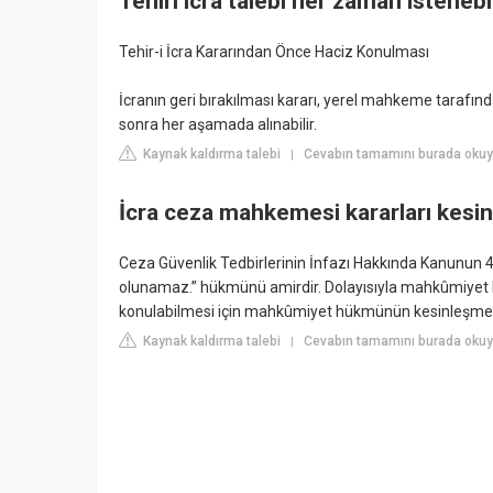
Tehiri icra talebi her zaman istenebi
Tehir-i İcra Kararından Önce Haciz Konulması
İcranın geri bırakılması kararı, yerel mahkeme tarafın
sonra her aşamada alınabilir.
Kaynak kaldırma talebi
Cevabın tamamını burada okuy
|
İcra ceza mahkemesi kararları kesin
Ceza Güvenlik Tedbirlerinin İnfazı Hakkında Kanunun
olunamaz.” hükmünü amirdir. Dolayısıyla mahkûmiyet hü
konulabilmesi için mahkûmiyet hükmünün kesinleşmes
Kaynak kaldırma talebi
Cevabın tamamını burada okuyu
|