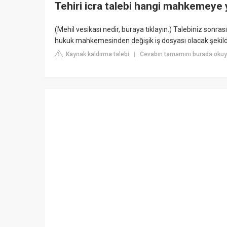
Tehiri icra talebi hangi mahkemeye y
(Mehil vesikası nedir, buraya tıklayın.) Talebiniz sonras
hukuk mahkemesinden değişik iş dosyası olacak şekilde t
Kaynak kaldırma talebi
Cevabın tamamını burada okuy
|