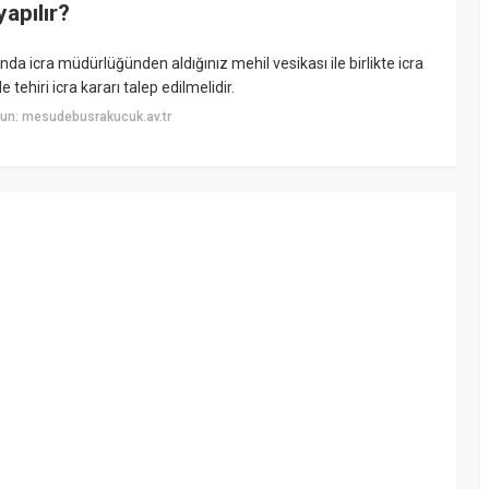
apılır?
ında icra müdürlüğünden aldığınız mehil vesikası ile birlikte icra
ehiri icra kararı talep edilmelidir.
un: mesudebusrakucuk.av.tr