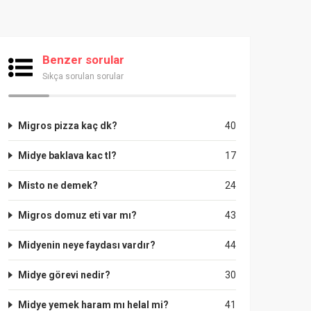
Benzer sorular
Sıkça sorulan sorular
Migros pizza kaç dk?
40
Midye baklava kac tl?
17
Misto ne demek?
24
Migros domuz eti var mı?
43
Midyenin neye faydası vardır?
44
Midye görevi nedir?
30
Midye yemek haram mı helal mi?
41