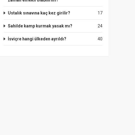
zaman emekli olabilirim?
Ustalık sınavına kaç kez girilir?
17
Sahilde kamp kurmak yasak mı?
24
İsviçre hangi ülkeden ayrıldı?
40