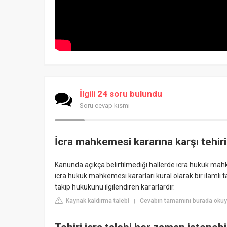
İlgili 24 soru bulundu
Soru cevap kısmı
İcra mahkemesi kararına karşı tehiri 
Kanunda açıkça belirtilmediği hallerde icra hukuk mahk
icra hukuk mahkemesi kararları kural olarak bir ilamlı t
takip hukukunu ilgilendiren kararlardır.
Kaynak kaldırma talebi
Cevabın tamamını burada oku
|