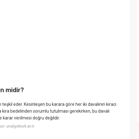
n midir?
eşkil eder. Kesinleşen bu karara göre her iki davalının kiracı
 da kira bedelinden sorumlu tutulması gerekirken, bu davalı
arar verilmesi doğru değildir.
n: unalgokturk.av.tr