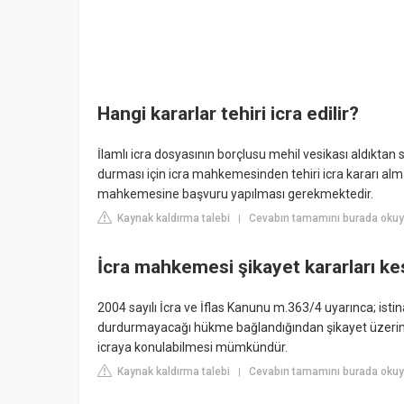
Hangi kararlar tehiri icra edilir?
İlamlı icra dosyasının borçlusu mehil vesikası aldıktan
durması için icra mahkemesinden tehiri icra kararı almalıd
mahkemesine başvuru yapılması gerekmektedir.
Kaynak kaldırma talebi
Cevabın tamamını burada okuyu
|
İcra mahkemesi şikayet kararları ke
2004 sayılı İcra ve İflas Kanunu m.363/4 uyarınca; isti
durdurmayacağı hükme bağlandığından şikayet üzerine
icraya konulabilmesi mümkündür.
Kaynak kaldırma talebi
Cevabın tamamını burada okuy
|