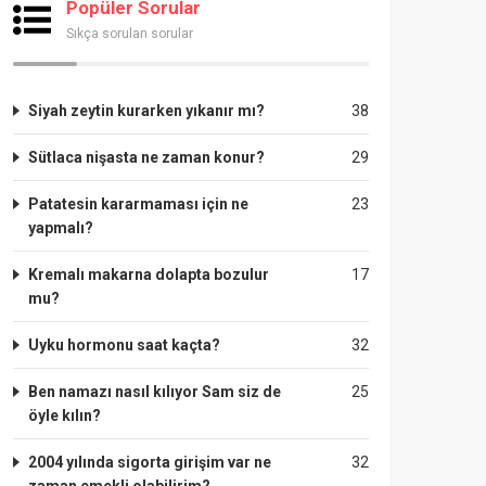
Popüler Sorular
Sıkça sorulan sorular
Siyah zeytin kurarken yıkanır mı?
38
Sütlaca nişasta ne zaman konur?
29
Patatesin kararmaması için ne
23
yapmalı?
Kremalı makarna dolapta bozulur
17
mu?
Uyku hormonu saat kaçta?
32
Ben namazı nasıl kılıyor Sam siz de
25
öyle kılın?
2004 yılında sigorta girişim var ne
32