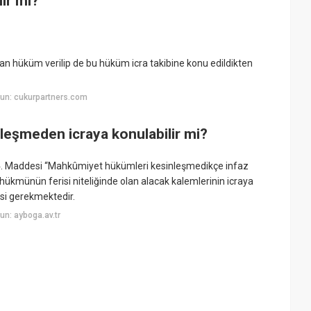
lir mi?
dan hüküm verilip de bu hüküm icra takibine konu edildikten
un: cukurpartners.com
leşmeden icraya konulabilir mi?
 4. Maddesi “Mahkûmiyet hükümleri kesinleşmedikçe infaz
kmünün ferisi niteliğinde olan alacak kalemlerinin icraya
i gerekmektedir.
n: ayboga.av.tr