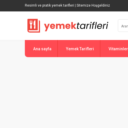
Resimli ve pratik yemek tarifleri | Sitemize Hoşgeldiniz
Ana sayfa
Yemek Tarifleri
Vitaminler