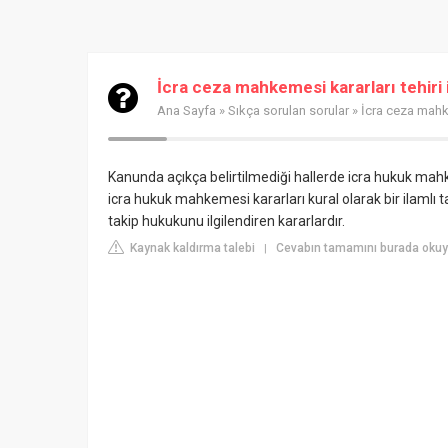
İcra ceza mahkemesi kararları tehiri 
Ana Sayfa
»
Sıkça sorulan sorular
» İcra ceza mahke
Kanunda açıkça belirtilmediği hallerde icra hukuk mahk
icra hukuk mahkemesi kararları kural olarak bir ilamlı t
takip hukukunu ilgilendiren kararlardır.
Kaynak kaldırma talebi
Cevabın tamamını burada oku
|