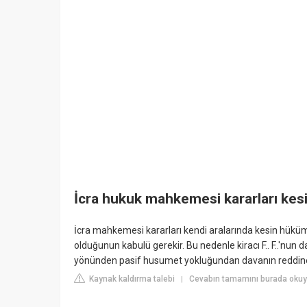
İcra hukuk mahkemesi kararları kesi
İcra mahkemesi kararları kendi aralarında kesin hüküm t
olduğunun kabulü gerekir. Bu nedenle kiracı F.. F..'nun
yönünden pasif husumet yokluğundan davanın reddine k
Kaynak kaldırma talebi
Cevabın tamamını burada okuyu
|